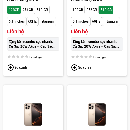
128GB
256GB
512 GB
128GB
256GB
512 GB
6.1 inches
60Hz
Titanium
6.1 inches
60Hz
Titanium
Liên hệ
Liên hệ
Tặng kèm combo sạc nhanh:
Tặng kèm combo sạc nhanh:
Củ Sạc 20W Akus – Cáp Sạc
Củ Sạc 20W Akus – Cáp Sạc
Wekome cao cấp:
250.000đ
Wekome cao cấp:
250.000đ
0 đánh giá
0 đánh giá
So sánh
So sánh