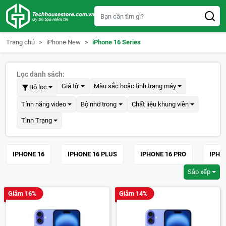
S
k
i
p
t
Trang chủ
iPhone New
iPhone 16 Series
o
c
o
n
Lọc danh sách:
t
e
Giá từ
Màu sắc hoặc tình trạng máy
Bộ lọc
n
t
Tính năng video
Bộ nhớ trong
Chất liệu khung viền
Tình Trạng
IPHONE 16
IPHONE 16 PLUS
IPHONE 16 PRO
IPHO
Sắp xếp
Giảm 16%
Giảm 14%