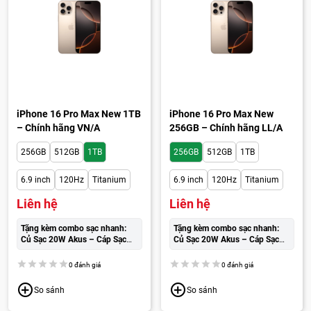
iPhone 16 Pro Max New 1TB
iPhone 16 Pro Max New
– Chính hãng VN/A
256GB – Chính hãng LL/A
256GB
512GB
1TB
256GB
512GB
1TB
6.9 inch
120Hz
Titanium
6.9 inch
120Hz
Titanium
Liên hệ
Liên hệ
Tặng kèm combo sạc nhanh:
Tặng kèm combo sạc nhanh:
Củ Sạc 20W Akus – Cáp Sạc
Củ Sạc 20W Akus – Cáp Sạc
Wekome cao cấp:
250.000đ
Wekome cao cấp:
250.000đ
0 đánh giá
0 đánh giá
So sánh
So sánh