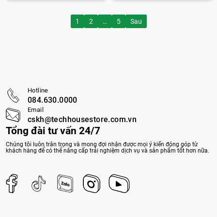
P
1
2
…
5
Sau
h
â
n
t
r
Hotline
084.630.0000
a
Email
cskh@techhousestore.com.vn
n
Tổng đài tư vấn 24/7
g
Chúng tôi luôn trân trọng và mong đợi nhận được mọi ý kiến đóng góp từ
b
khách hàng để có thể nâng cấp trải nghiệm dịch vụ và sản phẩm tốt hơn nữa.
à
i
v
i