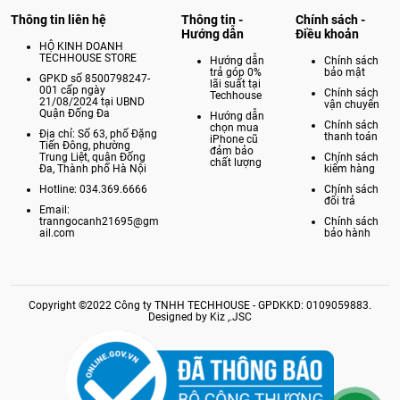
ế
Thông tin liên hệ
Thông tin -
Chính sách -
Hướng dẫn
Điều khoản
t
HỘ KINH DOANH
TECHHOUSE STORE
Hướng dẫn
Chính sách
trả góp 0%
bảo mật
GPKD số 8500798247-
lãi suất tại
001 cấp ngày
Chính sách
Techhouse
21/08/2024 tại UBND
vận chuyển
Quận Đống Đa
Hướng dẫn
Chính sách
chọn mua
Địa chỉ: Số 63, phố Đặng
thanh toán
iPhone cũ
Tiến Đông, phường
đảm bảo
Trung Liệt, quận Đống
Chính sách
chất lượng
Đa, Thành phố Hà Nội
kiểm hàng
Hotline: 034.369.6666
Chính sách
đổi trả
Email:
tranngocanh21695@gm
Chính sách
ail.com
bảo hành
Copyright ©2022 Công ty TNHH TECHHOUSE - GPDKKD: 0109059883.
Designed by Kiz ,.JSC