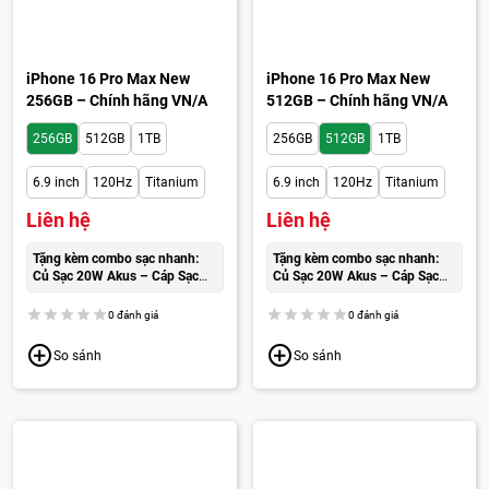
iPhone 16 Pro Max New
iPhone 16 Pro Max New
256GB – Chính hãng VN/A
512GB – Chính hãng VN/A
256GB
512GB
1TB
256GB
512GB
1TB
6.9 inch
120Hz
Titanium
6.9 inch
120Hz
Titanium
Liên hệ
Liên hệ
Tặng kèm combo sạc nhanh:
Tặng kèm combo sạc nhanh:
Củ Sạc 20W Akus – Cáp Sạc
Củ Sạc 20W Akus – Cáp Sạc
Wekome cao cấp:
250.000đ
Wekome cao cấp:
250.000đ
0 đánh giá
0 đánh giá
So sánh
So sánh