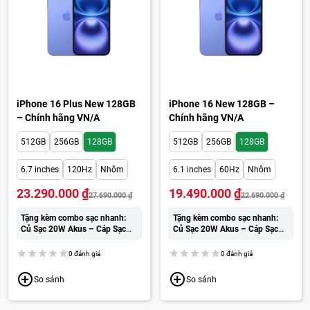
iPhone 16 Plus New 128GB
iPhone 16 New 128GB –
– Chính hãng VN/A
Chính hãng VN/A
512GB
256GB
128GB
512GB
256GB
128GB
6.7 inches
120Hz
Nhôm
6.1 inches
60Hz
Nhôm
23.290.000
₫
19.490.000
₫
27.690.000
₫
22.690.000
₫
Tặng kèm combo sạc nhanh:
Tặng kèm combo sạc nhanh:
Củ Sạc 20W Akus – Cáp Sạc
Củ Sạc 20W Akus – Cáp Sạc
Wekome cao cấp:
250.000đ
Wekome cao cấp:
250.000đ
0 đánh giá
0 đánh giá
So sánh
So sánh