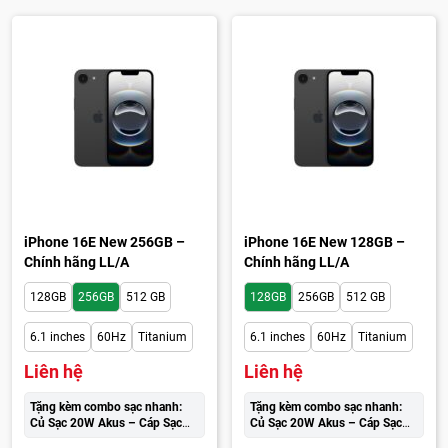
iPhone 16E New 256GB –
iPhone 16E New 128GB –
Chính hãng LL/A
Chính hãng LL/A
128GB
256GB
512 GB
128GB
256GB
512 GB
6.1 inches
60Hz
Titanium
6.1 inches
60Hz
Titanium
Liên hệ
Liên hệ
Tặng kèm combo sạc nhanh:
Tặng kèm combo sạc nhanh:
Củ Sạc 20W Akus – Cáp Sạc
Củ Sạc 20W Akus – Cáp Sạc
Wekome cao cấp:
250.000đ
Wekome cao cấp:
250.000đ