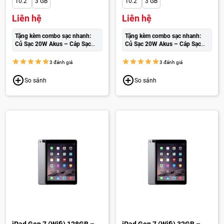
10.2"
3 GB
10.2"
3 GB
Liên hệ
Liên hệ
Tặng kèm combo sạc nhanh:
Tặng kèm combo sạc nhanh:
Củ Sạc 20W Akus – Cáp Sạc
Củ Sạc 20W Akus – Cáp Sạc
Wekome cao cấp:
250.000đ
Wekome cao cấp:
250.000đ
3 đánh giá
3 đánh giá
So sánh
So sánh
iPad Gen 7 (Wifi) 128GB –
iPad Gen 7 (Wifi) 32GB –