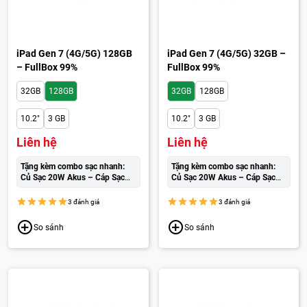
iPad Gen 7 (4G/5G) 128GB
iPad Gen 7 (4G/5G) 32GB –
– FullBox 99%
FullBox 99%
32GB
128GB
32GB
128GB
10.2"
3 GB
10.2"
3 GB
Liên hệ
Liên hệ
Tặng kèm combo sạc nhanh:
Tặng kèm combo sạc nhanh:
Củ Sạc 20W Akus – Cáp Sạc
Củ Sạc 20W Akus – Cáp Sạc
Wekome cao cấp:
250.000đ
Wekome cao cấp:
250.000đ
3 đánh giá
3 đánh giá
So sánh
So sánh