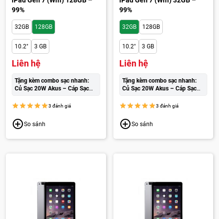
99%
99%
32GB
128GB
32GB
128GB
10.2"
3 GB
10.2"
3 GB
Liên hệ
Liên hệ
Tặng kèm combo sạc nhanh:
Tặng kèm combo sạc nhanh:
Củ Sạc 20W Akus – Cáp Sạc
Củ Sạc 20W Akus – Cáp Sạc
Wekome cao cấp:
250.000đ
Wekome cao cấp:
250.000đ
3 đánh giá
3 đánh giá
So sánh
So sánh