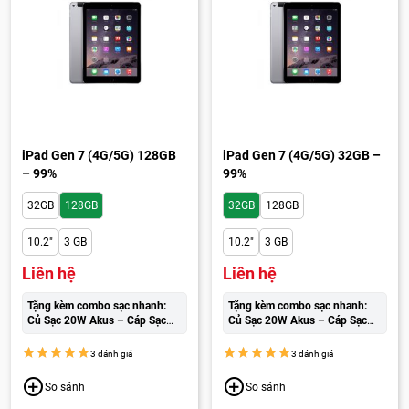
iPad Gen 7 (4G/5G) 128GB
iPad Gen 7 (4G/5G) 32GB –
– 99%
99%
32GB
128GB
32GB
128GB
10.2"
3 GB
10.2"
3 GB
Liên hệ
Liên hệ
Tặng kèm combo sạc nhanh:
Tặng kèm combo sạc nhanh:
Củ Sạc 20W Akus – Cáp Sạc
Củ Sạc 20W Akus – Cáp Sạc
Wekome cao cấp:
250.000đ
Wekome cao cấp:
250.000đ
3 đánh giá
3 đánh giá
So sánh
So sánh