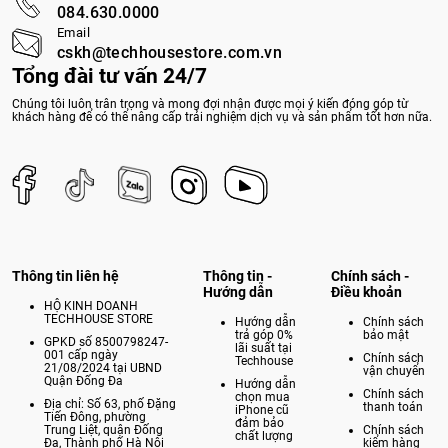
084.630.0000
Email
cskh@techhousestore.com.vn
Tổng đài tư vấn 24/7
Chúng tôi luôn trân trọng và mong đợi nhận được mọi ý kiến đóng góp từ
khách hàng để có thể nâng cấp trải nghiệm dịch vụ và sản phẩm tốt hơn nữa.
Thông tin liên hệ
Thông tin -
Chính sách -
Hướng dẫn
Điều khoản
HỘ KINH DOANH
TECHHOUSE STORE
Hướng dẫn
Chính sách
trả góp 0%
bảo mật
GPKD số 8500798247-
lãi suất tại
001 cấp ngày
Chính sách
Techhouse
21/08/2024 tại UBND
vận chuyển
Quận Đống Đa
Hướng dẫn
Chính sách
chọn mua
Địa chỉ: Số 63, phố Đặng
thanh toán
iPhone cũ
Tiến Đông, phường
đảm bảo
Trung Liệt, quận Đống
Chính sách
chất lượng
Đa, Thành phố Hà Nội
kiểm hàng