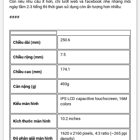
Còn nếu nhu cầu ít hơn, chỉ lướt web và facebook nhẹ nhàng mỗi
ngày tầm 2-3 tiếng thì thời gian sử dụng còn ấn tượng hơn nhiều.
####
250.6
Chiều dài (mm)
7.5
Chiều rộng (mm)
174.1
Chiều cao (mm)
493g
Cân nặng (g)
IPS LCD capacitive touchscreen, 16M
Kiểu màn hình
colors
10.2 inches
Kích thước màn hình
1620 x 2160 pixels, 4:3 ratio (~265 ppi
Độ phân giải màn hình
density)