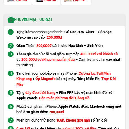
Liên hệ
Liên hệ
Liên hệ
KHUYẾN MẠI - ƯU ĐÃI
Tặng kèm combo sạc nhanh: Củ Sạc 20W Akus – Cáp Sạc
Wekome cao cấp:
250.000đ
Giảm Thêm
200,000đ
dành cho Học Sinh – Sinh Viên
Tham gia thu cũ đổi mới giảm trực tiếp
400.000đ với khách cũ
và
200.000d với khách mua lần đầu
– Cam kết mua lại cao nhất
thị trường
Tặng kèm combo bảo vệ máy iPhone:
Cường lực Full Màn
Kingkong
+
Ốp Magsafe
bảo vệ máy. Tặng Miễn Phí
Trọn Đời
Máy
Tặng
dây đeo thời trang
+ Film PPF bảo vệ màn hình đối với
Apple Watch.
Dán miễn phí trọn đời Đồng Hồ
Mua 2 sản phẩm: iPhone, Apple Watch, iPad, Macbook cùng một
hoá đơn giảm thêm
200,000đ
Miễn phí dùng thử trong
168h, không giới hạn
số lần đổi
Cam kết
máy zin không zin
hoàn lại 100% số tiền
. Tặng gói bảo