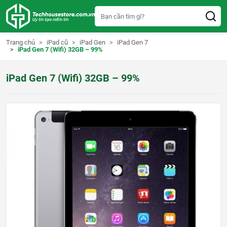
S
k
i
p
t
Trang chủ
iPad cũ
iPad Gen
iPad Gen 7
o
iPad Gen 7 (Wifi) 32GB – 99%
c
o
n
iPad Gen 7 (Wifi) 32GB – 99%
t
e
n
t