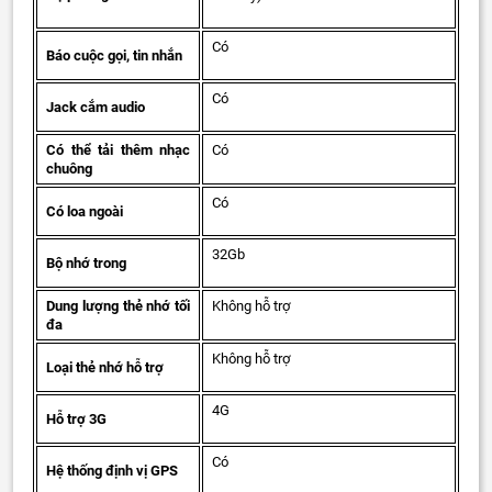
Có
Báo cuộc gọi, tin nhắn
Có
Jack cắm audio
Có thể tải thêm nhạc
Có
chuông
Có
Có loa ngoài
32Gb
Bộ nhớ trong
Dung lượng thẻ nhớ tối
Không hỗ trợ
đa
Không hỗ trợ
Loại thẻ nhớ hỗ trợ
4G
Hỗ trợ 3G
Có
Hệ thống định vị GPS