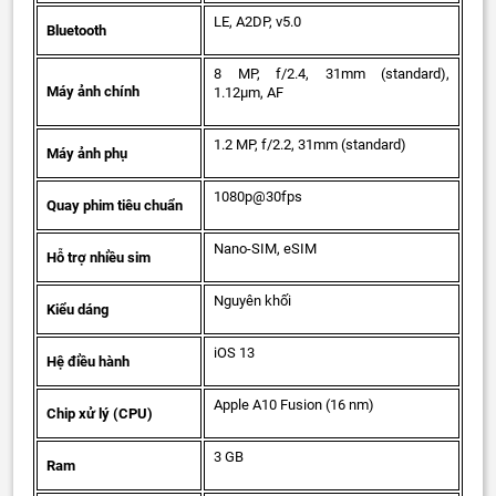
LE, A2DP, v5.0
Bluetooth
8 MP, f/2.4, 31mm (standard),
Máy ảnh chính
1.12µm, AF
1.2 MP, f/2.2, 31mm (standard)
Máy ảnh phụ
1080p@30fps
Quay phim tiêu chuẩn
Nano-SIM, eSIM
Hỗ trợ nhiều sim
Nguyên khối
Kiểu dáng
iOS 13
Hệ điều hành
Apple A10 Fusion (16 nm)
Chip xử lý (CPU)
3 GB
Ram