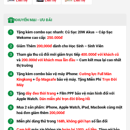
Liên hệ
Liên hệ
Liên hệ
KHUYẾN MẠI - ƯU ĐÃI
Tặng kèm combo sạc nhanh: Củ Sạc 20W Akus – Cáp Sạc
Wekome cao cấp:
250.000đ
Giảm Thêm
200,000đ
dành cho Học Sinh – Sinh Viên
Tham gia thu cũ đổi mới giảm trực tiếp
400.000đ với khách cũ
và
200.000d với khách mua lần đầu
– Cam kết mua lại cao nhất
thị trường
Tặng kèm combo bảo vệ máy iPhone:
Cường lực Full Màn
Kingkong
+
Ốp Magsafe
bảo vệ máy. Tặng Miễn Phí
Trọn Đời
Máy
Tặng
dây đeo thời trang
+ Film PPF bảo vệ màn hình đối với
Apple Watch.
Dán miễn phí trọn đời Đồng Hồ
Mua 2 sản phẩm: iPhone, Apple Watch, iPad, Macbook cùng một
hoá đơn giảm thêm
200,000đ
Miễn phí dùng thử trong
168h, không giới hạn
số lần đổi
Cam kết
máy zin không zin
hoàn lại 100% số tiền
. Tặng gói bảo