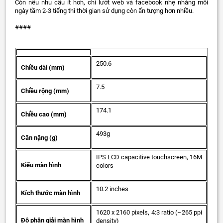
Còn nếu nhu cầu ít hơn, chỉ lướt web và facebook nhẹ nhàng mỗi
ngày tầm 2-3 tiếng thì thời gian sử dụng còn ấn tượng hơn nhiều.
####
250.6
Chiều dài (mm)
7.5
Chiều rộng (mm)
174.1
Chiều cao (mm)
493g
Cân nặng (g)
IPS LCD capacitive touchscreen, 16M
Kiểu màn hình
colors
10.2 inches
Kích thước màn hình
1620 x 2160 pixels, 4:3 ratio (~265 ppi
Độ phân giải màn hình
density)