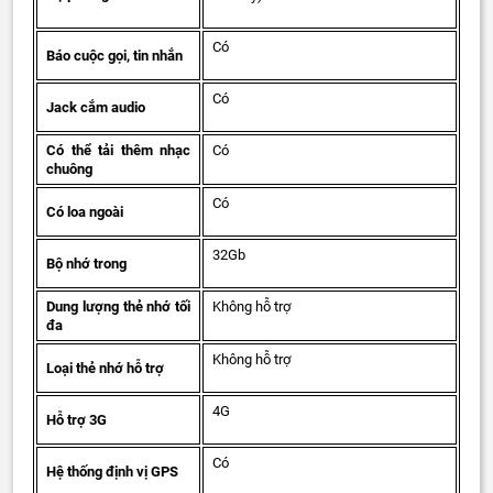
Có
Báo cuộc gọi, tin nhắn
Có
Jack cắm audio
Có thể tải thêm nhạc
Có
chuông
Có
Có loa ngoài
32Gb
Bộ nhớ trong
Dung lượng thẻ nhớ tối
Không hỗ trợ
đa
Không hỗ trợ
Loại thẻ nhớ hỗ trợ
4G
Hỗ trợ 3G
Có
Hệ thống định vị GPS