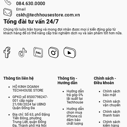
084.630.0000
Email
cskh@techhousestore.com.vn
Tổng đài tư vấn 24/7
Chúng tôi luôn trân trọng và mong đợi nhận được mọi ý kiến đóng góp từ
khách hàng để có thể nâng cấp trải nghiệm dịch vụ và sản phẩm tốt hơn nữa.
Thông tin liên hệ
Thông tin -
Chính sách -
Hướng dẫn
Điều khoản
HỘ KINH DOANH
TECHHOUSE STORE
Hướng dẫn
Chính sách
trả góp 0%
bảo mật
GPKD số 8500798247-
lãi suất tại
001 cấp ngày
Chính sách
Techhouse
21/08/2024 tại UBND
vận chuyển
Quận Đống Đa
Hướng dẫn
Chính sách
chọn mua
Địa chỉ: Số 63, phố Đặng
thanh toán
iPhone cũ
Tiến Đông, phường
đảm bảo
Trung Liệt, quận Đống
Chính sách
chất lượng
Đa, Thành phố Hà Nội
kiểm hàng