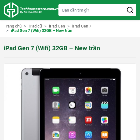
S
k
i
p
t
Trang chủ
iPad cũ
iPad Gen
iPad Gen 7
o
iPad Gen 7 (Wifi) 32GB – New trần
c
o
n
iPad Gen 7 (Wifi) 32GB – New trần
t
e
n
t