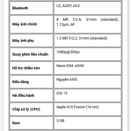
LE, A2DP, v5.0
Bluetooth
8 MP, f/2.4, 31mm (standard),
Máy ảnh chính
1.12µm, AF
1.2 MP, f/2.2, 31mm (standard)
Máy ảnh phụ
1080p@30fps
Quay phim tiêu chuẩn
Nano-SIM, eSIM
Hỗ trợ nhiều sim
Nguyên khối
Kiểu dáng
iOS 13
Hệ điều hành
Apple A10 Fusion (16 nm)
Chip xử lý (CPU)
3 GB
Ram