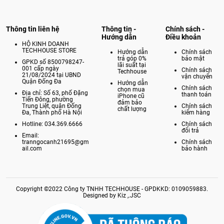
Thông tin liên hệ
Thông tin -
Chính sách -
Hướng dẫn
Điều khoản
HỘ KINH DOANH
TECHHOUSE STORE
Hướng dẫn
Chính sách
trả góp 0%
bảo mật
GPKD số 8500798247-
lãi suất tại
001 cấp ngày
Chính sách
Techhouse
21/08/2024 tại UBND
vận chuyển
Quận Đống Đa
Hướng dẫn
Chính sách
chọn mua
Địa chỉ: Số 63, phố Đặng
thanh toán
iPhone cũ
Tiến Đông, phường
đảm bảo
Trung Liệt, quận Đống
Chính sách
chất lượng
Đa, Thành phố Hà Nội
kiểm hàng
Hotline: 034.369.6666
Chính sách
đổi trả
Email:
tranngocanh21695@gm
Chính sách
ail.com
bảo hành
Copyright ©2022 Công ty TNHH TECHHOUSE - GPDKKD: 0109059883.
Designed by Kiz ,.JSC