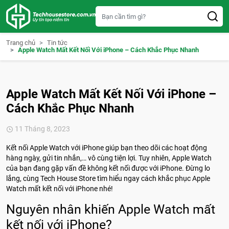
S
k
i
p
t
Trang chủ
Tin tức
o
Apple Watch Mất Kết Nối Với iPhone – Cách Khắc Phục Nhanh
c
o
n
t
e
Apple Watch Mất Kết Nối Với iPhone –
n
t
Cách Khắc Phục Nhanh
11 Tháng 8, 2023
Kết nối Apple Watch với iPhone giúp bạn theo dõi các hoạt động
hàng ngày, gửi tin nhắn,… vô cùng tiện lợi. Tuy nhiên, Apple Watch
của bạn đang gặp vấn đề không kết nối được với iPhone. Đừng lo
lắng, cùng Tech House Store tìm hiểu ngay cách khắc phục Apple
Watch mất kết nối với iPhone nhé!
Nguyên nhân khiến Apple Watch mất
kết nối với iPhone?