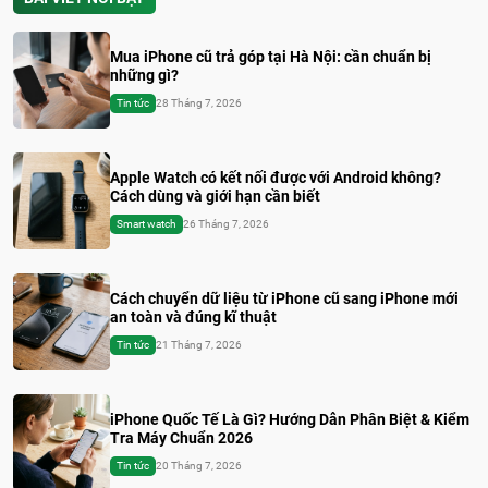
Mua iPhone cũ trả góp tại Hà Nội: cần chuẩn bị
những gì?
Tin tức
28 Tháng 7, 2026
Apple Watch có kết nối được với Android không?
Cách dùng và giới hạn cần biết
Smart watch
26 Tháng 7, 2026
Cách chuyển dữ liệu từ iPhone cũ sang iPhone mới
an toàn và đúng kĩ thuật
Tin tức
21 Tháng 7, 2026
iPhone Quốc Tế Là Gì? Hướng Dẫn Phân Biệt & Kiểm
Tra Máy Chuẩn 2026
Tin tức
20 Tháng 7, 2026