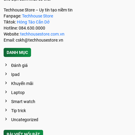
Techhouse Store – Uy tín tạo niềm tin
Fanpage:
Techhouse Store
Tiktok:
Hóng Táo Cắn Dở
Hotline: 084.630.0000
Website:
techhousestore.com.vn
Email:
cskh@techhousestore.vn
DANH MỤC
Đánh giá
Ipad
Khuyến mãi
Laptop
Smart watch
Tip trick
Uncategorized
BÀI VIẾT NỔI BẬT