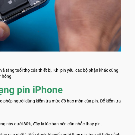
 và tăng tuổi thọ của thiết bị. Khi pin yếu, các bộ phận khác cũng
ư hỏng.
rạng pin iPhone
cho phép người dùng kiểm tra mức độ hao mòn của pin. Để kiểm tra
ợng này dưới 80%, đây là lúc bạn nên cân nhắc thay pin.
năng cao nhất”. Nếu Apple khuyến nghị thay pin, bạn sẽ thấy cảnh