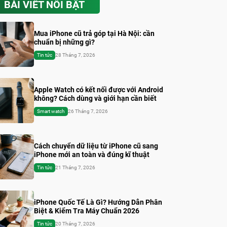
BÀI VIẾT NỔI BẬT
Mua iPhone cũ trả góp tại Hà Nội: cần
chuẩn bị những gì?
Tin tức
28 Tháng 7, 2026
Apple Watch có kết nối được với Android
không? Cách dùng và giới hạn cần biết
Smart watch
26 Tháng 7, 2026
Cách chuyển dữ liệu từ iPhone cũ sang
iPhone mới an toàn và đúng kĩ thuật
Tin tức
21 Tháng 7, 2026
iPhone Quốc Tế Là Gì? Hướng Dẫn Phân
Biệt & Kiểm Tra Máy Chuẩn 2026
Tin tức
20 Tháng 7, 2026