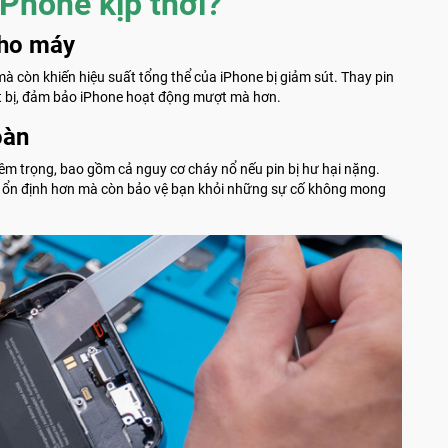
iPhone kịp thời?
 cho máy
à còn khiến hiệu suất tổng thể của iPhone bị giảm sút. Thay pin
ết bị, đảm bảo iPhone hoạt động mượt mà hơn.
oàn
êm trọng, bao gồm cả nguy cơ cháy nổ nếu pin bị hư hại nặng.
ộng ổn định hơn mà còn bảo vệ bạn khỏi những sự cố không mong