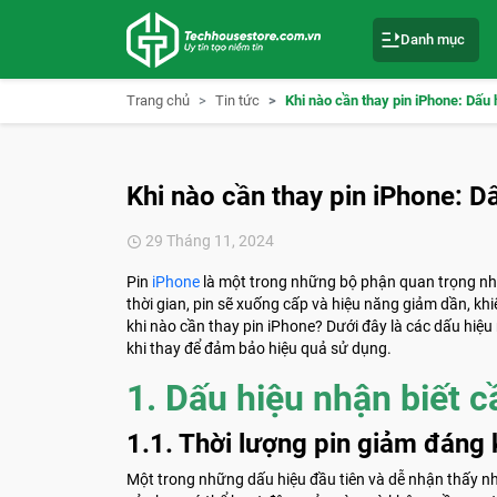
S
k
Danh mục
i
p
t
o
Trang chủ
Tin tức
Khi nào cần thay pin iPhone: Dấu 
c
o
n
t
e
Khi nào cần thay pin iPhone: D
n
t
29 Tháng 11, 2024
Pin
iPhone
là một trong những bộ phận quan trọng nhấ
thời gian, pin sẽ xuống cấp và hiệu năng giảm dần, khiế
khi nào cần thay pin iPhone? Dưới đây là các dấu hiệu 
khi thay để đảm bảo hiệu quả sử dụng.
1. Dấu hiệu nhận biết c
1.1. Thời lượng pin giảm đáng 
Một trong những dấu hiệu đầu tiên và dễ nhận thấy nhấ