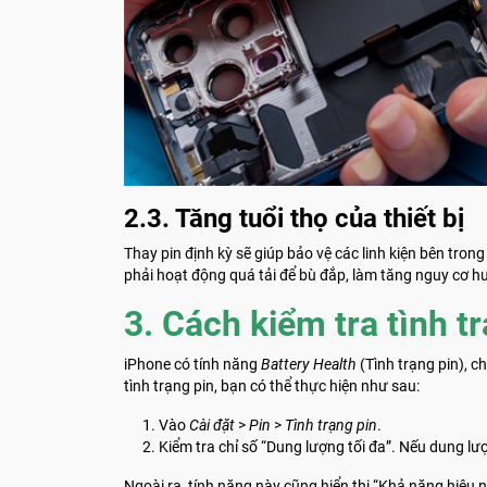
2.3. Tăng tuổi thọ của thiết bị
Thay pin định kỳ sẽ giúp bảo vệ các linh kiện bên trong
phải hoạt động quá tải để bù đắp, làm tăng nguy cơ h
3. Cách kiểm tra tình t
iPhone có tính năng
Battery Health
(Tình trạng pin), 
tình trạng pin, bạn có thể thực hiện như sau:
Vào
Cài đặt
>
Pin
>
Tình trạng pin
.
Kiểm tra chỉ số “Dung lượng tối đa”. Nếu dung lư
Ngoài ra, tính năng này cũng hiển thị “Khả năng hiệu 