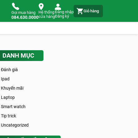
Giỏ hàng
Đăng nhập
Hệ thống
Gọi mua hàng
Đăng ký
cửa hàng
084.630.0000
DANH MỤC
Đánh giá
Ipad
Khuyến mãi
Laptop
Smart watch
Tip trick
Uncategorized