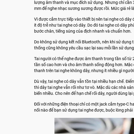
lượng âm thanh và mục đích sử dụng. Nhưng chỉ cần 3
mm để nghe nhạc sương sương được rồi. Mức giá rẻ là
Vì được cắm trực tiếp vào thiết bị nên tai nghe có dây
ít độ trễ như tai nghe có dây. Do đó tai nghe có dây p
bước chân, tiếng súng của địch nhanh và chuẩn hơn.
Do không sử dụng kết nối Bluetooth, nên khi sử dụng t
thống cũng không yêu cầu sạc lại sau mỗi lần sử dụng
Tai người có thể nghe được âm thanh trong tần số từ 
tần số cao hơn và cho âm thanh sống động hơn. Mặc 
thanh trên tai nghe không dây, nhưng ít nhiều gì ngườ
Dù vậy, tai nghe có dây vẫn tồn tại nhiều hạn chế. Điể
thì dây tai nghe vẫn rối như tơ vò. Mặc dù các nhà sả
biến nhiều. Cho nên để hạn chế rối dây, người dùng lạ
Đối với những điện thoại chỉ có một jack cắm type-C ha
nối nào để bạn sử dụng tai nghe được, buộc lòng phải