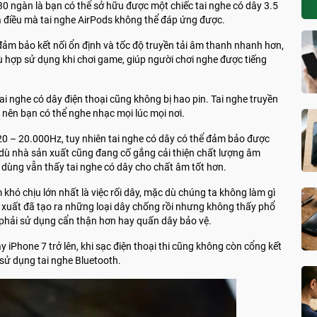
0 ngàn là bạn có thể sở hữu được một chiếc tai nghe có dây 3.5
 điều mà tai nghe AirPods không thể đáp ứng được.
 đảm bảo kết nối ổn định và tốc độ truyền tải âm thanh nhanh hơn,
hù hợp sử dụng khi chơi game, giúp người chơi nghe được tiếng
ai nghe có dây điện thoại cũng không bị hao pin. Tai nghe truyền
 nên bạn có thể nghe nhạc mọi lúc mọi nơi.
20 – 20.000Hz, tuy nhiên tai nghe có dây có thể đảm bảo được
dù nhà sản xuất cũng đang cố gắng cải thiện chất lượng âm
i dùng vẫn thấy tai nghe có dây cho chất âm tốt hơn.
m khó chịu lớn nhất là việc rối dây, mặc dù chúng ta không làm gì
n xuất đã tạo ra những loại dây chống rồi nhưng không thấy phổ
i phải sử dụng cẩn thận hơn hay quấn dây bảo vệ.
y iPhone 7 trở lên, khi sạc điện thoại thi cũng không còn cổng kết
 sử dụng tai nghe Bluetooth.