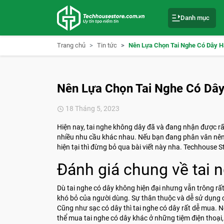
S
k
Danh mục
i
p
t
o
Trang chủ
Tin tức
Nên Lựa Chọn Tai Nghe Có Dây H
c
o
n
t
e
Nên Lựa Chọn Tai Nghe Có Dâ
n
t
18 Tháng 5, 2023
Hiện nay, tai nghe không dây đã và đang nhận được rấ
nhiều nhu cầu khác nhau. Nếu bạn đang phân vân nên 
hiện tại thì đừng bỏ qua bài viết này nha. Techhouse St
Đánh giá chung về tai 
Dù tai nghe có dây không hiện đại nhưng vẫn trông rất
khó bỏ của người dùng. Sự thân thuộc và dễ sử dụng 
Cũng như sạc có dây thì tai nghe có dây rất dễ mua. 
thể mua tai nghe có dây khác ở những tiệm điện thoại, 