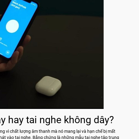
y hay tai nghe không dây?
ng vì chất lượng âm thanh mà nó mang lại và hạn chế bị mất
ị phát vào tai nghe. Bằng chứng là những mẫu tai nghe tập trung