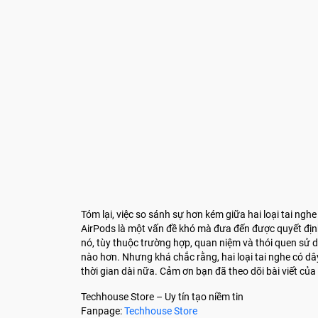
Tóm lại, việc so sánh sự hơn kém giữa hai loại tai ng
AirPods là một vấn đề khó mà đưa đến được quyết định
nó, tùy thuộc trường hợp, quan niệm và thói quen sử 
nào hơn. Nhưng khá chắc rằng, hai loại tai nghe có d
thời gian dài nữa. Cảm ơn bạn đã theo dõi bài viết của
Techhouse Store – Uy tín tạo niềm tin
Fanpage:
Techhouse Store
Tiktok:
Hóng Táo Cắn Dở
Hotline: 084.630.0000
Website:
techhousestore.com.vn
Email:
cskh@techhousestore.vn