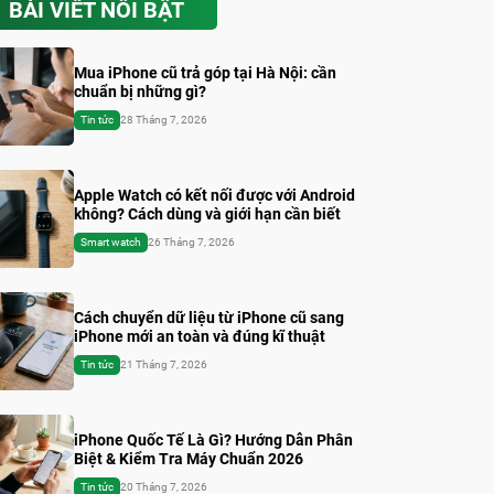
BÀI VIẾT NỔI BẬT
Mua iPhone cũ trả góp tại Hà Nội: cần
chuẩn bị những gì?
Tin tức
28 Tháng 7, 2026
Apple Watch có kết nối được với Android
không? Cách dùng và giới hạn cần biết
Smart watch
26 Tháng 7, 2026
Cách chuyển dữ liệu từ iPhone cũ sang
iPhone mới an toàn và đúng kĩ thuật
Tin tức
21 Tháng 7, 2026
iPhone Quốc Tế Là Gì? Hướng Dẫn Phân
Biệt & Kiểm Tra Máy Chuẩn 2026
Tin tức
20 Tháng 7, 2026