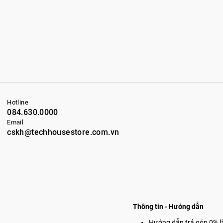
Hotline
084.630.0000
Email
cskh@techhousestore.com.vn
Thông tin - Hướng dẫn
Hướng dẫn trả góp 0% lã
 tại UBND Quận Đống Đa
Hướng dẫn chọn mua i
chất lượng
g Liệt, quận Đống Đa, Thành phố Hà Nội