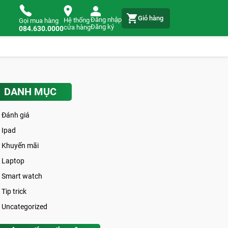
Giỏ hàng
Đăng nhập
Hệ thống
Gọi mua hàng
Đăng ký
cửa hàng
084.630.0000
DANH MỤC
Đánh giá
Ipad
Khuyến mãi
Laptop
Smart watch
Tip trick
Uncategorized