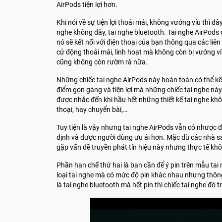
AirPods tiện lợi hơn.
Khi nói về sự tiện lợi thoải mái, không vướng víu thì đ
nghe không dây, tai nghe bluetooth. Tai nghe AirPods cũ
nó sẽ kết nối với điện thoại của bạn thông qua các liê
cử động thoải mái, linh hoạt mà không còn bị vướng víu
cũng không còn rườm rà nữa.
Những chiếc tai nghe AirPods này hoàn toàn có thể kết
điểm gọn gàng và tiện lợi mà những chiếc tai nghe nà
được nhắc đến khi hầu hết những thiết kế tai nghe khô
thoại, hay chuyển bài,…
Tuy tiện là vậy nhưng tai nghe AirPods vẫn có nhược đi
định và được người dùng ưu ái hơn. Mặc dù các nhà s
gặp vấn đề truyền phát tín hiệu này nhưng thực tế khô
Phần hạn chế thứ hai là bạn cần để ý pin trên mẫu ta
loại tai nghe mà có mức độ pin khác nhau nhưng thông t
là tai nghe bluetooth mà hết pin thì chiếc tai nghe đó 