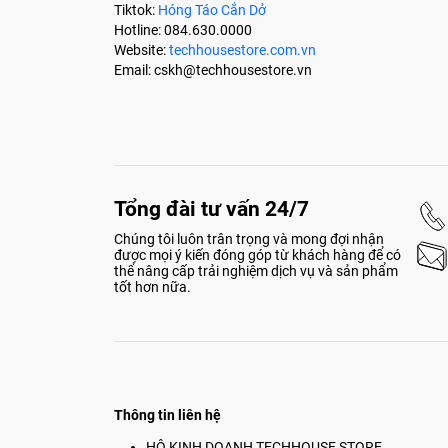
Tổng đài tư vấn 24/7
Chúng tôi luôn trân trọng và mong đợi nhận
được mọi ý kiến đóng góp từ khách hàng để có
thể nâng cấp trải nghiệm dịch vụ và sản phẩm
tốt hơn nữa.
Thông tin liên hệ
HỘ KINH DOANH TECHHOUSE STORE
GPKD số 8500798247-001 cấp ngày 21/08/2024
Địa chỉ: Số 63, phố Đặng Tiến Đông, phường Trun
Hotline: 034.369.6666