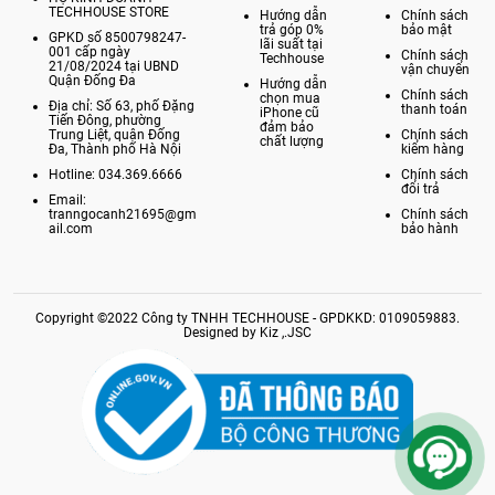
TECHHOUSE STORE
Hướng dẫn
Chính sách
trả góp 0%
bảo mật
GPKD số 8500798247-
lãi suất tại
001 cấp ngày
Chính sách
Techhouse
21/08/2024 tại UBND
vận chuyển
Quận Đống Đa
Hướng dẫn
Chính sách
chọn mua
Địa chỉ: Số 63, phố Đặng
thanh toán
iPhone cũ
Tiến Đông, phường
đảm bảo
Trung Liệt, quận Đống
Chính sách
chất lượng
Đa, Thành phố Hà Nội
kiểm hàng
Hotline: 034.369.6666
Chính sách
đổi trả
Email:
tranngocanh21695@gm
Chính sách
ail.com
bảo hành
Copyright ©2022 Công ty TNHH TECHHOUSE - GPDKKD: 0109059883.
Designed by Kiz ,.JSC