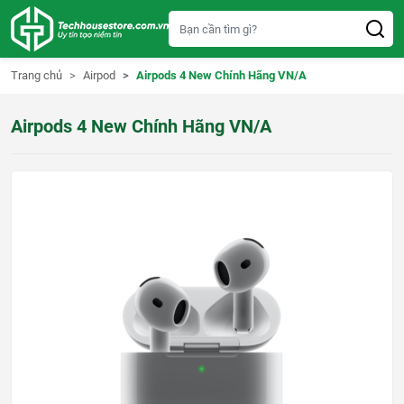
S
k
i
p
t
Trang chủ
Airpod
Airpods 4 New Chính Hãng VN/A
o
c
o
n
Airpods 4 New Chính Hãng VN/A
t
e
n
t