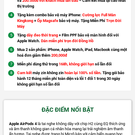
và
200.000d với khách mua lần đầu
– Cam kết mua lại cao nhất
thị trường
Tặng kèm combo bảo vệ máy iPhone:
Cường lực Full Màn
Kingkong
+
Ốp Magsafe
bảo vệ máy. Tặng Miễn Phí
Trọn Đời
Máy
Tặng
dây đeo thời trang
+ Film PPF bảo vệ màn hình đối với
Apple Watch.
Dán miễn phí trọn đời Đồng Hồ
Mua 2 sản phẩm: iPhone, Apple Watch, iPad, Macbook cùng một
hoá đơn giảm thêm
200,000đ
Miễn phí dùng thử trong
168h, không giới hạn
số lần đổi
Cam kết
máy zin không zin
hoàn lại 100% số tiền
. Tặng gói bảo
hành 12 tháng miễn phí toàn diện và lỗi 1 đổi 1 trong 30 ngày
không giới hạn số lần đổi
ĐẶC ĐIỂM NỔI BẬT
Apple AirPods 4
là tai nghe không dây với chip H2 cùng EQ thích ứng
và âm thanh không gian cá nhân hóa mang lại trải nghiệm âm thanh
ấn tượng. Tai nghe được trang bị Micrô kép với cảm biến quang học