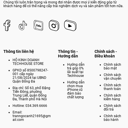
Chúng tôi luôn trân trọng và mong đợi nhận được mọi ý kiến đóng góp từ
khách hàng để có thể nâng cấp trải nghiệm dịch vụ và sản phẩm tốt hơn nữa.
Thông tin liên hệ
Thông tin -
Chính sách -
Hướng dẫn
Điều khoản
HỘ KINH DOANH
TECHHOUSE STORE
Hướng dẫn
Chính sách
trả góp 0%
bảo mật
GPKD số 8500798247-
lãi suất tại
001 cấp ngày
Chính sách
Techhouse
21/08/2024 tại UBND
vận chuyển
Quận Đống Đa
Hướng dẫn
Chính sách
chọn mua
Địa chỉ: Số 63, phố Đặng
thanh toán
iPhone cũ
Tiến Đông, phường
đảm bảo
Trung Liệt, quận Đống
Chính sách
chất lượng
Đa, Thành phố Hà Nội
kiểm hàng
Hotline: 034.369.6666
Chính sách
đổi trả
Email:
tranngocanh21695@gm
Chính sách
ail.com
bảo hành