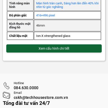
Tính năng màn
Màn hình tràn cạnh
,
Sáng hơn lên đến 40% khi
hình
nhìn từ góc nghiêng
Độ phân giải:
416×496 pixel
Kích thước mặt
46mm
đồng hồ
Chất liệu mặt
Ion-X strengthened glass
Xem cấu hình chi tiết
Hotline
084.630.0000
Email
cskh@techhousestore.com.vn
Tổng đài tư vấn 24/7