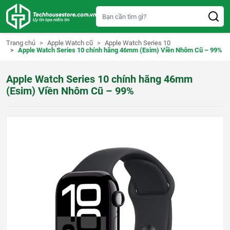
S
k
i
p
t
Trang chủ
Apple Watch cũ
Apple Watch Series 10
o
Apple Watch Series 10 chính hãng 46mm (Esim) Viền Nhôm Cũ – 99%
c
o
n
Apple Watch Series 10 chính hãng 46mm
t
e
(Esim) Viền Nhôm Cũ – 99%
n
t