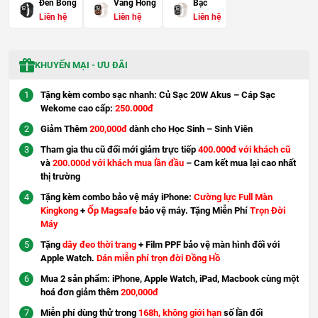
Đen Bóng
Vàng Hồng
Bạc
Liên hệ
Liên hệ
Liên hệ
KHUYẾN MẠI - ƯU ĐÃI
Tặng kèm combo sạc nhanh: Củ Sạc 20W Akus – Cáp Sạc
Wekome cao cấp:
250.000đ
Giảm Thêm
200,000đ
dành cho Học Sinh – Sinh Viên
Tham gia thu cũ đổi mới giảm trực tiếp
400.000đ với khách cũ
và
200.000d với khách mua lần đầu
– Cam kết mua lại cao nhất
thị trường
Tặng kèm combo bảo vệ máy iPhone:
Cường lực Full Màn
Kingkong
+
Ốp Magsafe
bảo vệ máy. Tặng Miễn Phí
Trọn Đời
Máy
Tặng
dây đeo thời trang
+ Film PPF bảo vệ màn hình đối với
Apple Watch.
Dán miễn phí trọn đời Đồng Hồ
Mua 2 sản phẩm: iPhone, Apple Watch, iPad, Macbook cùng một
hoá đơn giảm thêm
200,000đ
Miễn phí dùng thử trong
168h, không giới hạn
số lần đổi