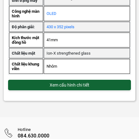
tình trạng máy
Công nghệ màn
OLED
hình
Độ phân giải:
430 x 352 pixels
Kích thước mặt
41mm
đồng hồ
Chất liệu mặt
Ion-X strengthened glass
Chất liệu khung
Nhôm
viền
Xem cấu hình chi tiết
Hotline
084.630.0000