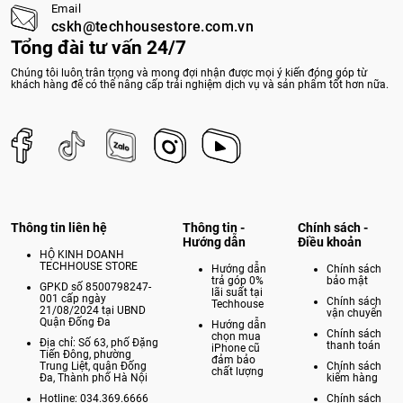
Email
cskh@techhousestore.com.vn
Tổng đài tư vấn 24/7
Chúng tôi luôn trân trọng và mong đợi nhận được mọi ý kiến đóng góp từ
khách hàng để có thể nâng cấp trải nghiệm dịch vụ và sản phẩm tốt hơn nữa.
Thông tin liên hệ
Thông tin -
Chính sách -
Hướng dẫn
Điều khoản
HỘ KINH DOANH
TECHHOUSE STORE
Hướng dẫn
Chính sách
trả góp 0%
bảo mật
GPKD số 8500798247-
lãi suất tại
001 cấp ngày
Chính sách
Techhouse
21/08/2024 tại UBND
vận chuyển
Quận Đống Đa
Hướng dẫn
Chính sách
chọn mua
Địa chỉ: Số 63, phố Đặng
thanh toán
iPhone cũ
Tiến Đông, phường
đảm bảo
Trung Liệt, quận Đống
Chính sách
chất lượng
Đa, Thành phố Hà Nội
kiểm hàng
Hotline: 034.369.6666
Chính sách