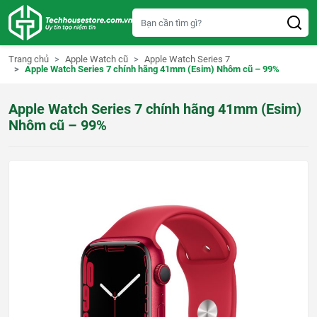
S
k
i
p
t
Trang chủ
Apple Watch cũ
Apple Watch Series 7
o
Apple Watch Series 7 chính hãng 41mm (Esim) Nhôm cũ – 99%
c
o
n
Apple Watch Series 7 chính hãng 41mm (Esim)
t
e
Nhôm cũ – 99%
n
t