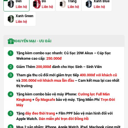
Đen
Đỏ
Trắng
Xanh Blue
Liên hệ
Liên hệ
Liên hệ
Liên hệ
Xanh Green
Liên hệ
KHUYẾN MẠI - ƯU ĐÃI
Tặng kèm combo sạc nhanh: Củ Sạc 20W Akus – Cáp Sạc
Wekome cao cấp:
250.000đ
Giảm Thêm
200,000đ
dành cho Học Sinh – Sinh Viên
Tham gia thu cũ đổi mới giảm trực tiếp
400.000đ với khách cũ
và
200.000d với khách mua lần đầu
– Cam kết mua lại cao nhất
thị trường
Tặng kèm combo bảo vệ máy iPhone:
Cường lực Full Màn
Kingkong
+
Ốp Magsafe
bảo vệ máy. Tặng Miễn Phí
Trọn Đời
Máy
Tặng
dây đeo thời trang
+ Film PPF bảo vệ màn hình đối với
Apple Watch.
Dán miễn phí trọn đời Đồng Hồ
Mua 2 sản phẩm: iPhone, Apple Watch, iPad, Macbook cùng một