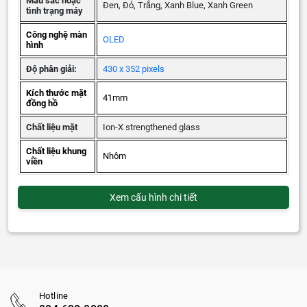
Màu sắc hoặc
Đen, Đỏ, Trắng, Xanh Blue, Xanh Green
tình trạng máy
Công nghệ màn
OLED
hình
Độ phân giải:
430 x 352 pixels
Kích thước mặt
41mm
đồng hồ
Chất liệu mặt
Ion-X strengthened glass
Chất liệu khung
Nhôm
viền
Xem cấu hình chi tiết
Hotline