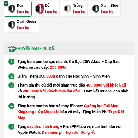
Đen
Đỏ
Trắng
Xanh Blue
Liên hệ
Liên hệ
Liên hệ
Liên hệ
Xanh Green
Liên hệ
KHUYẾN MẠI - ƯU ĐÃI
Tặng kèm combo sạc nhanh: Củ Sạc 20W Akus – Cáp Sạc
Wekome cao cấp:
250.000đ
Giảm Thêm
200,000đ
dành cho Học Sinh – Sinh Viên
Tham gia thu cũ đổi mới giảm trực tiếp
400.000đ với khách cũ
và
200.000d với khách mua lần đầu
– Cam kết mua lại cao nhất
thị trường
Tặng kèm combo bảo vệ máy iPhone:
Cường lực Full Màn
Kingkong
+
Ốp Magsafe
bảo vệ máy. Tặng Miễn Phí
Trọn Đời
Máy
Tặng
dây đeo thời trang
+ Film PPF bảo vệ màn hình đối với
Apple Watch.
Dán miễn phí trọn đời Đồng Hồ