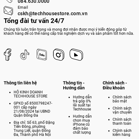
084.630.0000
Email
cskh@techhousestore.com.vn
Tổng đài tư vấn 24/7
Chúng tôi luôn trân trọng và mong đợi nhận được mọi ý kiến đóng góp từ
khách hàng để có thể nâng cấp trải nghiệm dịch vụ và sản phẩm tốt hơn nữa.
Thông tin liên hệ
Thông tin -
Chính sách -
Hướng dẫn
Điều khoản
HỘ KINH DOANH
TECHHOUSE STORE
Hướng dẫn
Chính sách
trả góp 0%
bảo mật
GPKD số 8500798247-
lãi suất tại
001 cấp ngày
Chính sách
Techhouse
21/08/2024 tại UBND
vận chuyển
Quận Đống Đa
Hướng dẫn
Chính sách
chọn mua
Địa chỉ: Số 63, phố Đặng
thanh toán
iPhone cũ
Tiến Đông, phường
đảm bảo
Trung Liệt, quận Đống
Chính sách
chất lượng
Đa, Thành phố Hà Nội
kiểm hàng