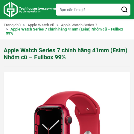
S
k
i
p
t
Trang chủ
Apple Watch cũ
Apple Watch Series 7
o
Apple Watch Series 7 chính hãng 41mm (Esim) Nhôm cũ – Fullbox
c
99%
o
n
t
Apple Watch Series 7 chính hãng 41mm (Esim)
e
n
Nhôm cũ – Fullbox 99%
t