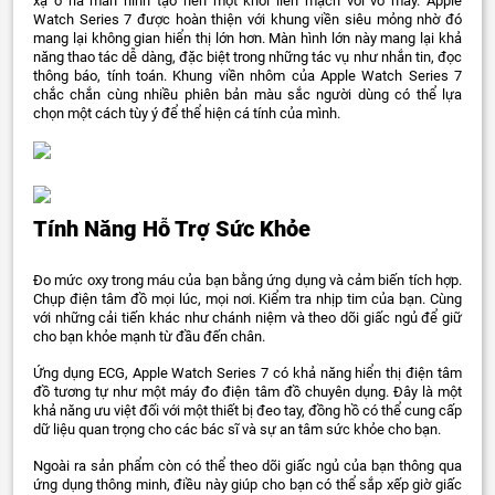
xạ ở rìa màn hình tạo nên một khối liền mạch với vỏ máy. Apple
Watch Series 7 được hoàn thiện với khung viền siêu mỏng nhờ đó
mang lại không gian hiển thị lớn hơn. Màn hình lớn này mang lại khả
năng thao tác dễ dàng, đặc biệt trong những tác vụ như nhắn tin, đọc
thông báo, tính toán. Khung viền nhôm của Apple Watch Series 7
chắc chắn cùng nhiều phiên bản màu sắc người dùng có thể lựa
chọn một cách tùy ý để thể hiện cá tính của mình.
Tính Năng Hỗ Trợ Sức Khỏe
Đo mức oxy trong máu của bạn bằng ứng dụng và cảm biến tích hợp.
Chụp điện tâm đồ mọi lúc, mọi nơi. Kiểm tra nhịp tim của bạn. Cùng
với những cải tiến khác như chánh niệm và theo dõi giấc ngủ để giữ
cho bạn khỏe mạnh từ đầu đến chân.
Ứng dụng ECG, Apple Watch Series 7 có khả năng hiển thị điện tâm
đồ tương tự như một máy đo điện tâm đồ chuyên dụng. Đây là một
khả năng ưu việt đối với một thiết bị đeo tay, đồng hồ có thể cung cấp
dữ liệu quan trọng cho các bác sĩ và sự an tâm sức khỏe cho bạn.
Ngoài ra sản phẩm còn có thể theo dõi giấc ngủ của bạn thông qua
ứng dụng thông minh, điều này giúp cho bạn có thể sắp xếp giờ giấc