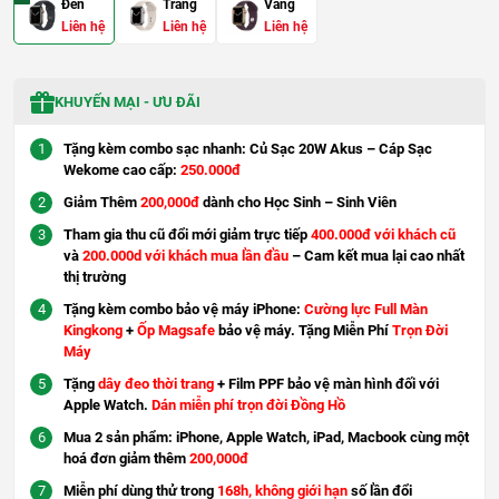
Đen
Trắng
Vàng
Liên hệ
Liên hệ
Liên hệ
KHUYẾN MẠI - ƯU ĐÃI
Tặng kèm combo sạc nhanh: Củ Sạc 20W Akus – Cáp Sạc
Wekome cao cấp:
250.000đ
Giảm Thêm
200,000đ
dành cho Học Sinh – Sinh Viên
Tham gia thu cũ đổi mới giảm trực tiếp
400.000đ với khách cũ
và
200.000d với khách mua lần đầu
– Cam kết mua lại cao nhất
thị trường
Tặng kèm combo bảo vệ máy iPhone:
Cường lực Full Màn
Kingkong
+
Ốp Magsafe
bảo vệ máy. Tặng Miễn Phí
Trọn Đời
Máy
Tặng
dây đeo thời trang
+ Film PPF bảo vệ màn hình đối với
Apple Watch.
Dán miễn phí trọn đời Đồng Hồ
Mua 2 sản phẩm: iPhone, Apple Watch, iPad, Macbook cùng một
hoá đơn giảm thêm
200,000đ
Miễn phí dùng thử trong
168h, không giới hạn
số lần đổi