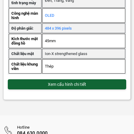
Đen, Trắng, Vàng
tình trạng máy
Công nghệ màn
OLED
hình
Độ phân giải:
484 x 396 pixels
Kích thước mặt
45mm
đồng hồ
Chất liệu mặt
Ion-X strengthened glass
Chất liệu khung
Thép
viền
Xem cấu hình chi tiết
Hotline
084.630.0000