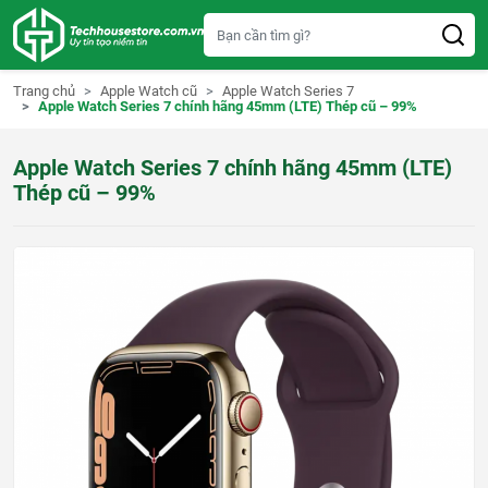
S
k
i
p
t
Trang chủ
Apple Watch cũ
Apple Watch Series 7
o
Apple Watch Series 7 chính hãng 45mm (LTE) Thép cũ – 99%
c
o
n
Apple Watch Series 7 chính hãng 45mm (LTE)
t
e
Thép cũ – 99%
n
t