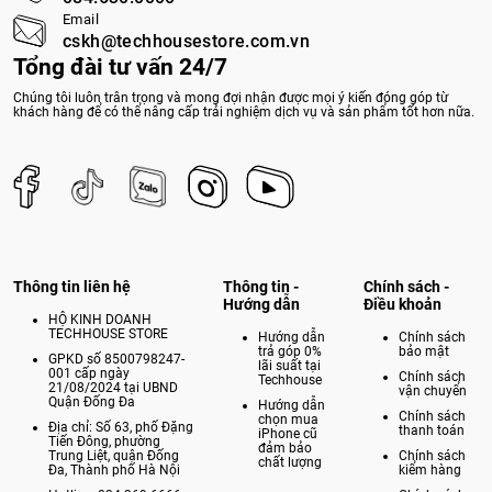
Email
cskh@techhousestore.com.vn
Tổng đài tư vấn 24/7
Chúng tôi luôn trân trọng và mong đợi nhận được mọi ý kiến đóng góp từ
khách hàng để có thể nâng cấp trải nghiệm dịch vụ và sản phẩm tốt hơn nữa.
Thông tin liên hệ
Thông tin -
Chính sách -
Hướng dẫn
Điều khoản
HỘ KINH DOANH
TECHHOUSE STORE
Hướng dẫn
Chính sách
trả góp 0%
bảo mật
GPKD số 8500798247-
lãi suất tại
001 cấp ngày
Chính sách
Techhouse
21/08/2024 tại UBND
vận chuyển
Quận Đống Đa
Hướng dẫn
Chính sách
chọn mua
Địa chỉ: Số 63, phố Đặng
thanh toán
iPhone cũ
Tiến Đông, phường
đảm bảo
Trung Liệt, quận Đống
Chính sách
chất lượng
Đa, Thành phố Hà Nội
kiểm hàng