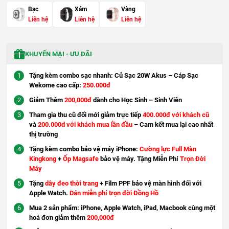
Bạc
Xám
Vàng
Liên hệ
Liên hệ
Liên hệ
KHUYẾN MẠI - ƯU ĐÃI
Tặng kèm combo sạc nhanh: Củ Sạc 20W Akus – Cáp Sạc
Wekome cao cấp:
250.000đ
Giảm Thêm
200,000đ
dành cho Học Sinh – Sinh Viên
Tham gia thu cũ đổi mới giảm trực tiếp
400.000đ với khách cũ
và
200.000d với khách mua lần đầu
– Cam kết mua lại cao nhất
thị trường
Tặng kèm combo bảo vệ máy iPhone:
Cường lực Full Màn
Kingkong
+
Ốp Magsafe
bảo vệ máy. Tặng Miễn Phí
Trọn Đời
Máy
Tặng
dây đeo thời trang
+ Film PPF bảo vệ màn hình đối với
Apple Watch.
Dán miễn phí trọn đời Đồng Hồ
Mua 2 sản phẩm: iPhone, Apple Watch, iPad, Macbook cùng một
hoá đơn giảm thêm
200,000đ