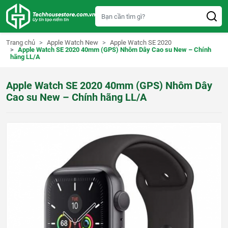
S
k
i
p
t
Trang chủ
Apple Watch New
Apple Watch SE 2020
o
Apple Watch SE 2020 40mm (GPS) Nhôm Dây Cao su New – Chính
c
hãng LL/A
o
n
t
Apple Watch SE 2020 40mm (GPS) Nhôm Dây
e
n
Cao su New – Chính hãng LL/A
t