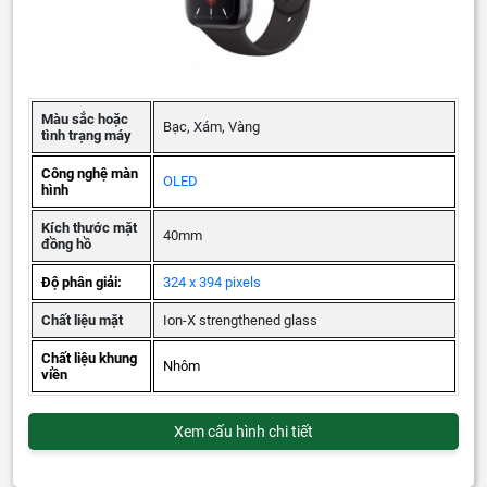
Màu sắc hoặc
Bạc, Xám, Vàng
tình trạng máy
Công nghệ màn
OLED
hình
Kích thước mặt
40mm
đồng hồ
Độ phân giải:
324 x 394 pixels
Chất liệu mặt
Ion-X strengthened glass
Chất liệu khung
Nhôm
viền
Xem cấu hình chi tiết