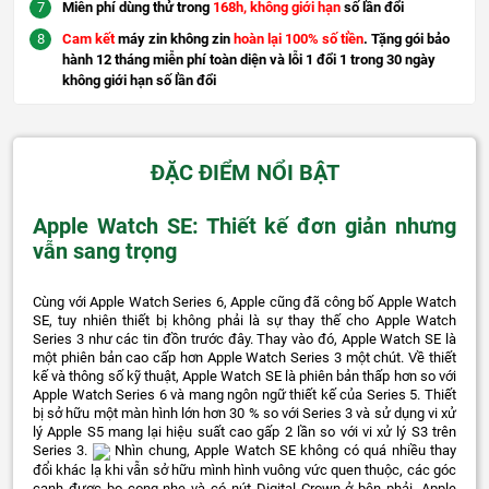
Miễn phí dùng thử trong
168h, không giới hạn
số lần đổi
Cam kết
máy zin không zin
hoàn lại 100% số tiền
. Tặng gói bảo
hành 12 tháng miễn phí toàn diện và lỗi 1 đổi 1 trong 30 ngày
không giới hạn số lần đổi
ĐẶC ĐIỂM NỔI BẬT
Apple Watch SE: Thiết kế đơn giản nhưng
vẫn sang trọng
Cùng với Apple Watch Series 6, Apple cũng đã công bố Apple Watch
SE, tuy nhiên thiết bị không phải là sự thay thế cho Apple Watch
Series 3 như các tin đồn trước đây. Thay vào đó, Apple Watch SE là
một phiên bản cao cấp hơn Apple Watch Series 3 một chút. Về thiết
kế và thông số kỹ thuật, Apple Watch SE là phiên bản thấp hơn so với
Apple Watch Series 6 và mang ngôn ngữ thiết kế của Series 5. Thiết
bị sở hữu một màn hình lớn hơn 30 % so với Series 3 và sử dụng vi xử
lý Apple S5 mang lại hiệu suất cao gấp 2 lần so với vi xử lý S3 trên
Series 3.
Nhìn chung, Apple Watch SE không có quá nhiều thay
đổi khác lạ khi vẫn sở hữu mình hình vuông vức quen thuộc, các góc
cạnh được bo cong nhẹ và có nút Digital Crown ở bên phải. Apple