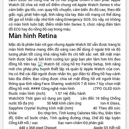
Watch SE chia sẻ một số điểm chung với Apple Watch Series 6 như
cảm biến gia tốc, con quay hồi chuyển, cảm biến đo độ cao, theo dõi
giấc ngủ, phát hiện ngã, tính năng rửa tay. Bản nối mạng có thể dùng
để gọi số khẩn cấp nhờ tính năng Emergency SOS. Dù vậy, nó không
có màn hình luôn bật, điểm nhấn trên Series 5, chức năng điện tâm
đồ ECG hay đo nồng độ oxy trong máu.
Màn hình Retina
Mặc dù là phiên bản rút gọn nhưng Apple Watch SE vẫn được trang bị
màn hình Retina mang đến độ sáng cao để dùng ở ngoài trời và độ
tương phản tốt cùng khả năng hiển thị chi tiết sắc nét. Bề mặt màn
hình được bảo vệ bởi kính cường lực giúp bạn yên tâm hơn khi đeo
đồng hồ trên tay.
Watch SE cũng hỗ trợ Family Setup, tính năng
mới cho phép phụ huynh thiết lập và quản lý Apple Watch của con.
Họ có thể cài đặt người được nhắn tin, gọi điện từ đồng hồ hay cảnh
báo địa điểm. Bạn cũng được chia sẻ mặt đồng hồ với người khác
thông qua tính năng Face Sharing. watchOS 7 đi kèm 7 tùy chọn mặt
đồng hồ mới. #### Công nghệ màn hình LTPO OLED Kích
thước màn hình (inch) 1.57 Hệ điều hành
WatchOS Thời gian sử dụng pin (giờ) Lên đến 18 tiếng Chống
nước tối đa (m) 50 Mặt kính cảm ứng Ion-X Glass,
Sapphire Crystal Đường kính mặt (mm) 40 Theo dõi sức
khỏe Đo nhịp tim, Tính lượng Calories tiêu thụ, Điện tâm
đồ, Đếm số bước chân, Tính quãng đường chạy, Chế độ tập luyện
Cổng kết nối / sạc Sạc nam châm Độ phân giải
448 x 368 pixel Chipset Apple S5 Kết nối