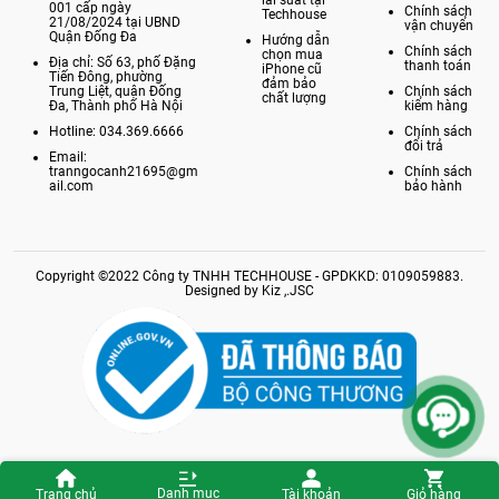
lãi suất tại
001 cấp ngày
Chính sách
Techhouse
21/08/2024 tại UBND
vận chuyển
Quận Đống Đa
Hướng dẫn
Chính sách
chọn mua
Địa chỉ: Số 63, phố Đặng
thanh toán
iPhone cũ
Tiến Đông, phường
đảm bảo
Trung Liệt, quận Đống
Chính sách
chất lượng
Đa, Thành phố Hà Nội
kiểm hàng
Hotline: 034.369.6666
Chính sách
đổi trả
Email:
tranngocanh21695@gm
Chính sách
ail.com
bảo hành
Copyright ©2022 Công ty TNHH TECHHOUSE - GPDKKD: 0109059883.
Designed by Kiz ,.JSC
Danh mục
Trang chủ
Tài khoản
Giỏ hàng