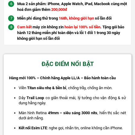
Mua 2 sản phẩm: iPhone, Apple Watch, iPad, Macbook cùng một
hoá đơn giảm thêm
200,000đ
Miễn phí dùng thử trong
168h, không giới hạn
số lần đổi
Cam kết
máy zin không zin
hoàn lại 100% số tiền
. Tặng gói bảo
hành 12 tháng miễn phí toàn diện và lỗi 1 đổi 1 trong 30 ngày
không giới hạn số lần đổi
ĐẶC ĐIỂM NỔI BẬT
Hàng mới 100% – Chính hãng Apple LL/A – Bảo hành toàn cầu
Viền
Titan siêu nhẹ & bền bỉ
, chống trầy, chống ăn mòn.
Dây
Trail Loop
co giãn thoải mái, lý tưởng cho vận động & sử
dụng hằng ngày.
Màn hình Retina
49mm – siêu sáng 3000 nits
, hiển thị sắc nét
dưới ánh nắng.
Kết nối Esim LTE
: nghe gọi, nhắn tin, online không cần iPhone.