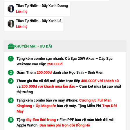
Titan Tự Nhiên - Dây Xanh Dương
Liên hệ
Titan Tự Nhiên - Dây Xanh Lá
Liên hệ
KHUYẾN MẠI - ƯU ĐÃI
Tặng kèm combo sạc nhanh: Củ Sạc 20W Akus – Cáp Sạc
Wekome cao cấp:
250.000đ
Giảm Thêm
200,000đ
dành cho Học Sinh – Sinh Viên
Tham gia thu cũ đổi mới giảm trực tiếp
400.000đ với khách cũ
và
200.000d với khách mua lần đầu
– Cam kết mua lại cao nhất
thị trường
Tặng kèm combo bảo vệ máy iPhone:
Cường lực Full Màn
Kingkong
+
Ốp Magsafe
bảo vệ máy. Tặng Miễn Phí
Trọn Đời
Máy
Tặng
dây đeo thời trang
+ Film PPF bảo vệ màn hình đối với
Apple Watch.
Dán miễn phí trọn đời Đồng Hồ