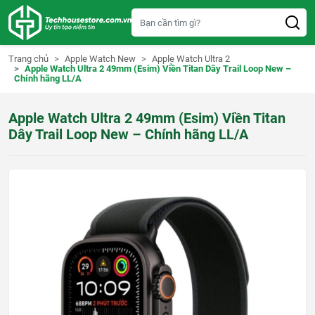
S
k
i
p
t
Trang chủ
Apple Watch New
Apple Watch Ultra 2
o
Apple Watch Ultra 2 49mm (Esim) Viền Titan Dây Trail Loop New –
c
Chính hãng LL/A
o
n
t
Apple Watch Ultra 2 49mm (Esim) Viền Titan
e
n
Dây Trail Loop New – Chính hãng LL/A
t