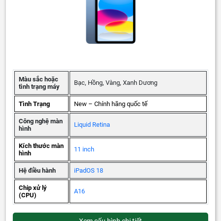
Màu sắc hoặc
Bạc, Hồng, Vàng, Xanh Dương
tình trạng máy
Tình Trạng
New – Chính hãng quốc tế
Công nghệ màn
Liquid Retina
hình
Kích thước màn
11 inch
hình
Hệ điều hành
iPadOS 18
Chip xử lý
A16
(CPU)
Xem cấu hình chi tiết