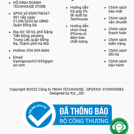
HỘ KINH DOANH
TECHHOUSE STORE
Hướng dẫn
Chính sách
trả góp 0%
bảo mật
GPKD số 8500798247-
lãi suất tại
001 cấp ngày
Chính sách
Techhouse
21/08/2024 tại UBND
vận chuyển
Quận Đống Đa
Hướng dẫn
Chính sách
chọn mua
Địa chỉ: Số 63, phố Đặng
thanh toán
iPhone cũ
Tiến Đông, phường
đảm bảo
Trung Liệt, quận Đống
Chính sách
chất lượng
Đa, Thành phố Hà Nội
kiểm hàng
Hotline: 034.369.6666
Chính sách
đổi trả
Email:
tranngocanh21695@gm
Chính sách
ail.com
bảo hành
Copyright ©2022 Công ty TNHH TECHHOUSE - GPDKKD: 0109059883.
Designed by Kiz ,.JSC