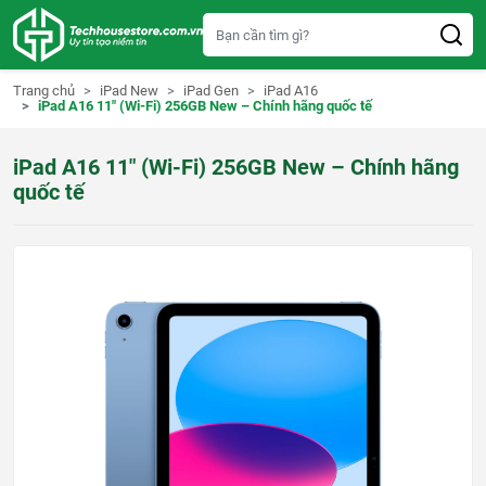
S
k
i
p
t
Trang chủ
iPad New
iPad Gen
iPad A16
o
iPad A16 11″ (Wi-Fi) 256GB New – Chính hãng quốc tế
c
o
n
iPad A16 11″ (Wi-Fi) 256GB New – Chính hãng
t
e
quốc tế
n
t