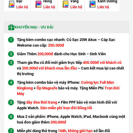
Bạc
Hồng
Vàng
Xanh Dương
Liên hệ
Liên hệ
Liên hệ
Liên hệ
KHUYẾN MẠI - ƯU ĐÃI
Tặng kèm combo sạc nhanh: Củ Sạc 20W Akus – Cáp Sạc
Wekome cao cấp:
250.000đ
Giảm Thêm
200,000đ
dành cho Học Sinh – Sinh Viên
Tham gia thu cũ đổi mới giảm trực tiếp
400.000đ với khách cũ
và
200.000d với khách mua lần đầu
– Cam kết mua lại cao nhất
thị trường
Tặng kèm combo bảo vệ máy iPhone:
Cường lực Full Màn
Kingkong
+
Ốp Magsafe
bảo vệ máy. Tặng Miễn Phí
Trọn Đời
Máy
Tặng
dây đeo thời trang
+ Film PPF bảo vệ màn hình đối với
Apple Watch.
Dán miễn phí trọn đời Đồng Hồ
Mua 2 sản phẩm: iPhone, Apple Watch, iPad, Macbook cùng một
hoá đơn giảm thêm
200,000đ
Miễn phí dùng thử trong
168h, không giới hạn
số lần đổi