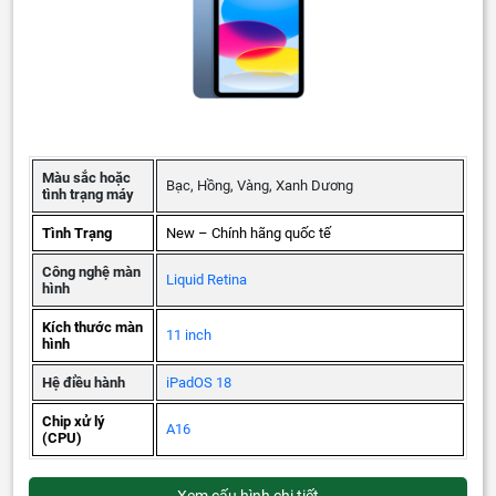
Màu sắc hoặc
Bạc, Hồng, Vàng, Xanh Dương
tình trạng máy
Tình Trạng
New – Chính hãng quốc tế
Công nghệ màn
Liquid Retina
hình
Kích thước màn
11 inch
hình
Hệ điều hành
iPadOS 18
Chip xử lý
A16
(CPU)
Xem cấu hình chi tiết