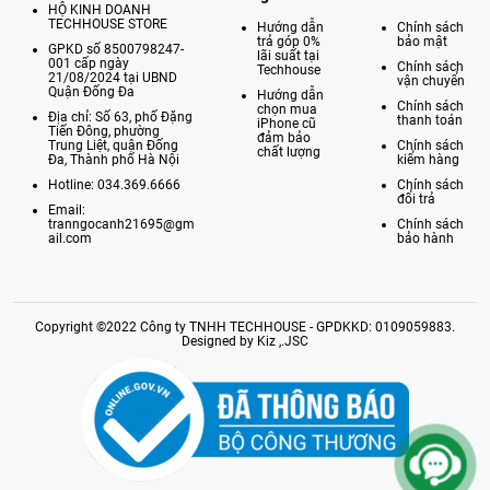
HỘ KINH DOANH
TECHHOUSE STORE
Hướng dẫn
Chính sách
trả góp 0%
bảo mật
GPKD số 8500798247-
lãi suất tại
001 cấp ngày
Chính sách
Techhouse
21/08/2024 tại UBND
vận chuyển
Quận Đống Đa
Hướng dẫn
Chính sách
chọn mua
Địa chỉ: Số 63, phố Đặng
thanh toán
iPhone cũ
Tiến Đông, phường
đảm bảo
Trung Liệt, quận Đống
Chính sách
chất lượng
Đa, Thành phố Hà Nội
kiểm hàng
Hotline: 034.369.6666
Chính sách
đổi trả
Email:
tranngocanh21695@gm
Chính sách
ail.com
bảo hành
Copyright ©2022 Công ty TNHH TECHHOUSE - GPDKKD: 0109059883.
Designed by Kiz ,.JSC