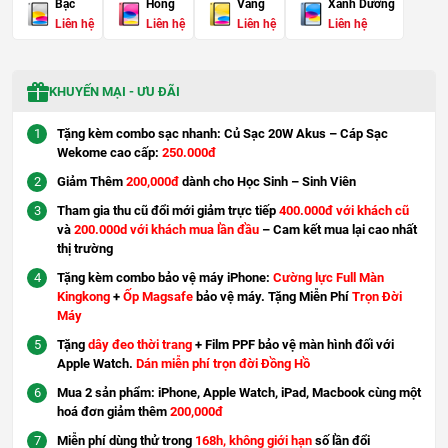
Bạc
Hồng
Vàng
Xanh Dương
Liên hệ
Liên hệ
Liên hệ
Liên hệ
KHUYẾN MẠI - ƯU ĐÃI
Tặng kèm combo sạc nhanh: Củ Sạc 20W Akus – Cáp Sạc
Wekome cao cấp:
250.000đ
Giảm Thêm
200,000đ
dành cho Học Sinh – Sinh Viên
Tham gia thu cũ đổi mới giảm trực tiếp
400.000đ với khách cũ
và
200.000d với khách mua lần đầu
– Cam kết mua lại cao nhất
thị trường
Tặng kèm combo bảo vệ máy iPhone:
Cường lực Full Màn
Kingkong
+
Ốp Magsafe
bảo vệ máy. Tặng Miễn Phí
Trọn Đời
Máy
Tặng
dây đeo thời trang
+ Film PPF bảo vệ màn hình đối với
Apple Watch.
Dán miễn phí trọn đời Đồng Hồ
Mua 2 sản phẩm: iPhone, Apple Watch, iPad, Macbook cùng một
hoá đơn giảm thêm
200,000đ
Miễn phí dùng thử trong
168h, không giới hạn
số lần đổi