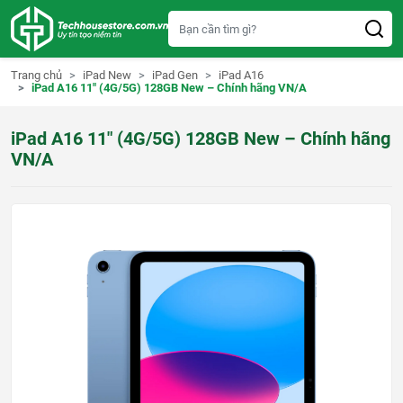
S
k
i
p
t
Trang chủ
iPad New
iPad Gen
iPad A16
o
iPad A16 11″ (4G/5G) 128GB New – Chính hãng VN/A
c
o
n
iPad A16 11″ (4G/5G) 128GB New – Chính hãng
t
e
VN/A
n
t