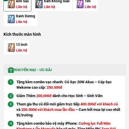
Ánh Sao
Xám Không Gian
Tím
Liên hệ
Liên hệ
Liên hệ
Xanh Dương
Liên hệ
Kích thước màn hình
13 inch
Liên hệ
KHUYẾN MẠI - ƯU ĐÃI
Tặng kèm combo sạc nhanh: Củ Sạc 20W Akus – Cáp Sạc
Wekome cao cấp:
250.000đ
Giảm Thêm
200,000đ
dành cho Học Sinh – Sinh Viên
Tham gia thu cũ đổi mới giảm trực tiếp
400.000đ với khách cũ
và
200.000d với khách mua lần đầu
– Cam kết mua lại cao nhất
thị trường
Tặng kèm combo bảo vệ máy iPhone:
Cường lực Full Màn
Kingkong
+
Ốp Magsafe
bảo vệ máy. Tặng Miễn Phí
Trọn Đời