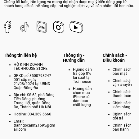
Chúng tôi luôn trân trọng và mong đợi nhận được mọi ý kiến đóng góp từ
Tech House Store là một trong những địa điểm tin cậy để bạn có thể
khách hàng để có thể nâng cấp trải nghiệm dịch vụ và sản phẩm tốt hơn nữa.
sở hữu iPad mini 6 với mức giá hấp dẫn kèm theo những ưu đãi. Để
biết thêm thông tin chi tiết sản phẩm và các chính sách ưu đãi kèm
theo, quý khách hàng hãy liên hệ đến
Hotline:
084.630.0000 -
034.369.6666 hay qua Fanpage:
Tech House Store
để được tư vấn từ
đội ngũ nhân viên nhiệt tình và chuyên nghiệp của Tech House Store
nhé!
Thông tin liên hệ
Thông tin -
Chính sách -
Hướng dẫn
Điều khoản
HỘ KINH DOANH
TECHHOUSE STORE
Hướng dẫn
Chính sách
trả góp 0%
bảo mật
GPKD số 8500798247-
lãi suất tại
001 cấp ngày
Chính sách
Techhouse
21/08/2024 tại UBND
vận chuyển
Quận Đống Đa
Hướng dẫn
Chính sách
chọn mua
Địa chỉ: Số 63, phố Đặng
thanh toán
iPhone cũ
Tiến Đông, phường
đảm bảo
Trung Liệt, quận Đống
Chính sách
chất lượng
Đa, Thành phố Hà Nội
kiểm hàng
Hotline: 034.369.6666
Chính sách
đổi trả
Email:
tranngocanh21695@gm
Chính sách
ail.com
bảo hành