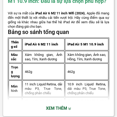
M1 10.9 inch: Đâu là sự lựa chọn phù hợp?
Với sự ra mắt của
iPad Air 6 M2 11 inch Wifi (2024)
, Apple đã mang
đến một thiết bị với nhiều cải tiến vượt trội. Hãy cùng điểm qua sự
giống và khác nhau giữa hai thế hệ iPad Air để xem đâu sẽ là lựa
chọn đáng giá cho bạn.
Bảng so sánh tổng quan
Thôn
iPad Air 6 M2 11 inch
iPad Air 5 M1 10.9 inch
g số
Màu
Xám không gian, Ánh
Xám không gian, Ánh sao,
sắc
sao, Tím, Xanh dương
Hồng, Tím, Xanh dương
Trọn
g
462g
462g
lượng
11 inch Liquid Retina, dải
10.9 inch Liquid Retina,
Màn
màu P3, True Tone,
dải màu P3, True Tone,
hình
chống phản chiếu
chống phản chiếu
Chip M2 (10 GPU lõi, 8
Chip M1 (8 GPU lõi, 8 CPU
CPU
CPU lõi)
lõi)
XEM THÊM
RAM
8GB
8GB