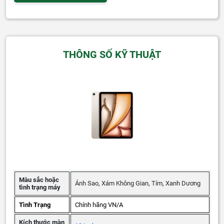
THÔNG SỐ KỸ THUẬT
Điểm chưa cải tiến nhiều
Trọng lượng và thời lượng pin của iPad Air 6 tương đương với
thế hệ trước, vẫn đủ cho khoảng
10 giờ lướt web hoặc xem
video
nhưng chưa thực sự vượt trội.
Giá thành cao hơn đáng kể, đặc biệt khi nâng cấp dung lượng
lưu trữ.
Màu sắc hoặc
Ánh Sao, Xám Không Gian, Tím, Xanh Dương
tình trạng máy
Tình Trạng
Chính hãng VN/A
Kích thước màn