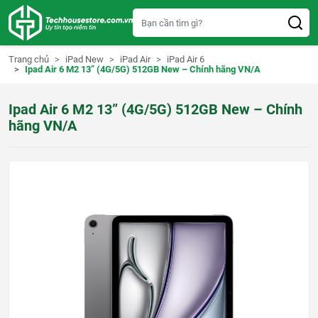
S
k
i
p
t
Trang chủ
iPad New
iPad Air
iPad Air 6
o
Ipad Air 6 M2 13” (4G/5G) 512GB New – Chính hãng VN/A
c
o
n
Ipad Air 6 M2 13” (4G/5G) 512GB New – Chính
t
e
hãng VN/A
n
t