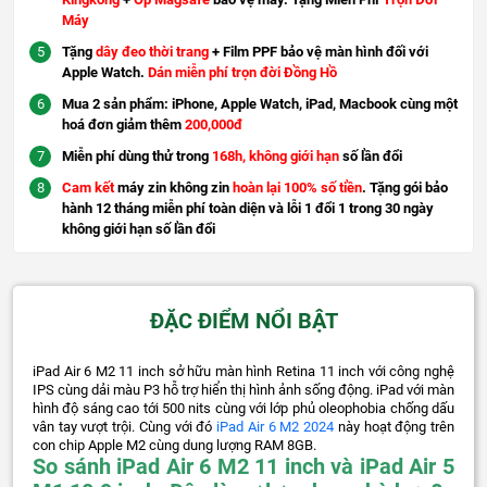
Máy
Tặng
dây đeo thời trang
+ Film PPF bảo vệ màn hình đối với
Apple Watch.
Dán miễn phí trọn đời Đồng Hồ
Mua 2 sản phẩm: iPhone, Apple Watch, iPad, Macbook cùng một
hoá đơn giảm thêm
200,000đ
Miễn phí dùng thử trong
168h, không giới hạn
số lần đổi
Cam kết
máy zin không zin
hoàn lại 100% số tiền
. Tặng gói bảo
hành 12 tháng miễn phí toàn diện và lỗi 1 đổi 1 trong 30 ngày
không giới hạn số lần đổi
ĐẶC ĐIỂM NỔI BẬT
iPad Air 6 M2 11 inch sở hữu màn hình Retina 11 inch với công nghệ
IPS cùng dải màu P3 hỗ trợ hiển thị hình ảnh sống động. iPad với màn
hình độ sáng cao tới 500 nits cùng với lớp phủ oleophobia chống dấu
vân tay vượt trội. Cùng với đó
iPad Air 6 M2 2024
này hoạt động trên
con chip Apple M2 cùng dung lượng RAM 8GB.
So sánh iPad Air 6 M2 11 inch và iPad Air 5