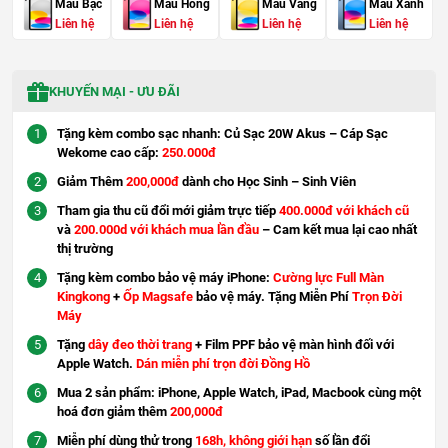
Màu Bạc
Màu Hồng
Màu Vàng
Màu Xanh
Liên hệ
Liên hệ
Liên hệ
Liên hệ
KHUYẾN MẠI - ƯU ĐÃI
Tặng kèm combo sạc nhanh: Củ Sạc 20W Akus – Cáp Sạc
Wekome cao cấp:
250.000đ
Giảm Thêm
200,000đ
dành cho Học Sinh – Sinh Viên
Tham gia thu cũ đổi mới giảm trực tiếp
400.000đ với khách cũ
và
200.000d với khách mua lần đầu
– Cam kết mua lại cao nhất
thị trường
Tặng kèm combo bảo vệ máy iPhone:
Cường lực Full Màn
Kingkong
+
Ốp Magsafe
bảo vệ máy. Tặng Miễn Phí
Trọn Đời
Máy
Tặng
dây đeo thời trang
+ Film PPF bảo vệ màn hình đối với
Apple Watch.
Dán miễn phí trọn đời Đồng Hồ
Mua 2 sản phẩm: iPhone, Apple Watch, iPad, Macbook cùng một
hoá đơn giảm thêm
200,000đ
Miễn phí dùng thử trong
168h, không giới hạn
số lần đổi