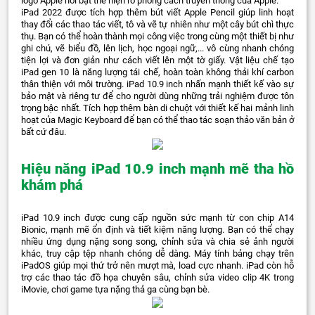
logo Apple nổi bật thể hiện rõ phong cách truyền thống của Apple.
iPad 2022 được tích hợp thêm bút viết Apple Pencil giúp linh hoạt
thay đổi các thao tác viết, tô và vẽ tự nhiên như một cây bút chì thực
thụ. Bạn có thể hoàn thành mọi công việc trong cùng một thiết bị như
ghi chú, vẽ biểu đồ, lên lịch, học ngoại ngữ,... vô cùng nhanh chóng
tiện lợi và đơn giản như cách viết lên một tờ giấy. Vật liệu chế tạo
iPad gen 10 là năng lượng tái chế, hoàn toàn không thải khí carbon
thân thiện với môi trường. iPad 10.9 inch nhấn mạnh thiết kế vào sự
bảo mật và riêng tư để cho người dùng những trải nghiệm được tôn
trọng bậc nhất. Tích hợp thêm bàn di chuột với thiết kế hai mảnh linh
hoạt của Magic Keyboard để bạn có thể thao tác soạn thảo văn bản ở
bất cứ đâu.
Hiệu năng iPad 10.9 inch mạnh mẽ tha hồ
khám phá
iPad 10.9 inch được cung cấp nguồn sức mạnh từ con chip A14
Bionic, mạnh mẽ ổn định và tiết kiệm năng lượng. Bạn có thể chạy
nhiều ứng dụng nặng song song, chỉnh sửa và chia sẻ ảnh người
khác, truy cập tệp nhanh chóng dễ dàng. Máy tính bảng chạy trên
iPadOS giúp mọi thứ trở nên mượt mà, load cực nhanh. iPad còn hỗ
trợ các thao tác đồ họa chuyên sâu, chỉnh sửa video clip 4K trong
iMovie, chơi game tựa nặng thả ga cùng bạn bè.