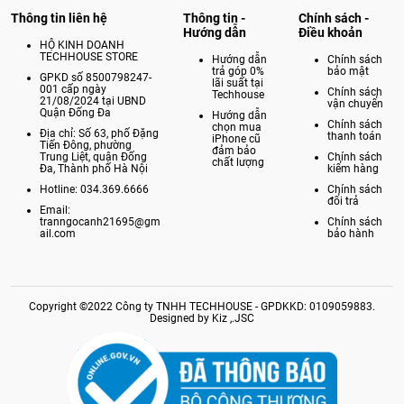
Thông tin liên hệ
Thông tin -
Chính sách -
Hướng dẫn
Điều khoản
HỘ KINH DOANH
TECHHOUSE STORE
Hướng dẫn
Chính sách
trả góp 0%
bảo mật
GPKD số 8500798247-
lãi suất tại
001 cấp ngày
Chính sách
Techhouse
21/08/2024 tại UBND
vận chuyển
Quận Đống Đa
Hướng dẫn
Chính sách
chọn mua
Địa chỉ: Số 63, phố Đặng
thanh toán
iPhone cũ
Tiến Đông, phường
đảm bảo
Trung Liệt, quận Đống
Chính sách
chất lượng
Đa, Thành phố Hà Nội
kiểm hàng
Hotline: 034.369.6666
Chính sách
đổi trả
Email:
tranngocanh21695@gm
Chính sách
ail.com
bảo hành
Copyright ©2022 Công ty TNHH TECHHOUSE - GPDKKD: 0109059883.
Designed by Kiz ,.JSC