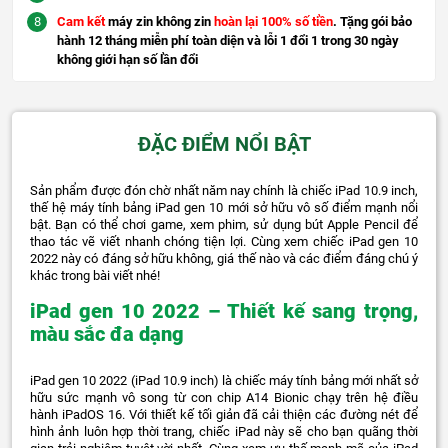
Cam kết
máy zin không zin
hoàn lại 100% số tiền
. Tặng gói bảo
hành 12 tháng miễn phí toàn diện và lỗi 1 đổi 1 trong 30 ngày
không giới hạn số lần đổi
ĐẶC ĐIỂM NỔI BẬT
Sản phẩm được đón chờ nhất năm nay chính là chiếc iPad 10.9 inch,
thế hệ máy tính bảng iPad gen 10 mới sở hữu vô số điểm mạnh nổi
bật. Bạn có thể chơi game, xem phim, sử dụng bút Apple Pencil để
thao tác vẽ viết nhanh chóng tiện lợi. Cùng xem chiếc iPad gen 10
2022 này có đáng sở hữu không, giá thế nào và các điểm đáng chú ý
khác trong bài viết nhé!
iPad gen 10 2022 – Thiết kế sang trọng,
màu sắc đa dạng
iPad gen 10 2022 (iPad 10.9 inch) là chiếc máy tính bảng mới nhất sở
hữu sức mạnh vô song từ con chip A14 Bionic chạy trên hệ điều
hành iPadOS 16. Với thiết kế tối giản đã cải thiện các đường nét để
hình ảnh luôn hợp thời trang, chiếc iPad này sẽ cho bạn quãng thời