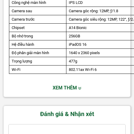
Công nghệ màn hình
IPS LCD
Camera sau
Camera góc rộng: 12MP, ƒ/1.8
Camera trước
Camera góc siêu rộng: 12MP, 122°, ƒ/2
Chipset
A14 Bionic
Bộ nhớ trong
256GB
Hệ điều hành
iPadOS 16
Độ phân giải màn hình
1640 x 2360 pixels
Trọng lượng
477g
Wi-Fi
802.11ax Wi-Fi 6
XEM THÊM
Đánh giá & Nhận xét