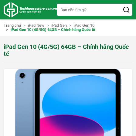
S
k
i
p
t
Trang chủ
iPad New
iPad Gen
iPad Gen 10
o
iPad Gen 10 (4G/5G) 64GB – Chính hãng Quốc tế
c
o
n
iPad Gen 10 (4G/5G) 64GB – Chính hãng Quốc
t
e
tế
n
t