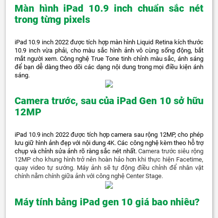
Màn hình iPad 10.9 inch chuẩn sắc nét
trong từng pixels
iPad 10.9 inch 2022 được tích hợp màn hình Liquid Retina kích thước
10.9 inch vừa phải, cho màu sắc hình ảnh vô cùng sống động, bắt
mắt người xem. Công nghệ True Tone tinh chỉnh màu sắc, ánh sáng
để bạn dễ dàng theo dõi các dạng nội dung trong mọi điều kiện ánh
sáng.
Camera trước, sau của iPad Gen 10 sở hữu
12MP
iPad 10.9 inch 2022 được tích hợp camera sau rộng 12MP, cho phép
lưu giữ hình ảnh đẹp với nội dung 4K. Các công nghệ kèm theo hỗ trợ
chụp và chỉnh sửa ảnh rõ ràng sắc nét nhất.
Camera trước siêu rộng
12MP cho khung hình trở nên hoàn hảo hơn khi thực hiện Facetime,
quay video tự sướng. Máy ảnh sẽ tự động điều chỉnh để nhân vật
chính nằm chính giữa ảnh với công nghệ Center Stage.
Máy tính bảng iPad gen 10 giá bao nhiêu?