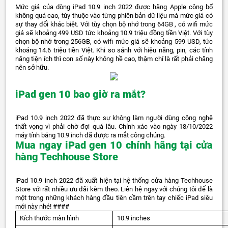
Mức giá của dòng iPad 10.9 inch 2022 được hãng Apple công bố
không quá cao, tùy thuộc vào từng phiên bản dữ liệu mà mức giá có
sự thay đổi khác biệt. Với tùy chọn bộ nhớ trong 64GB , có wifi mức
giá sẽ khoảng 499 USD tức khoảng 10.9 triệu đồng tiền Việt. Với tùy
chọn bộ nhớ trong 256GB, có wifi mức giá sẽ khoảng 599 USD, tức
khoảng 14.6 triệu tiền Việt. Khi so sánh với hiệu năng, pin, các tính
năng tiện ích thì con số này không hề cao, thậm chí là rất phải chăng
nên sở hữu.
iPad gen 10 bao giờ ra mắt?
iPad 10.9 inch 2022 đã thực sự không làm người dùng công nghệ
thất vọng vì phải chờ đợi quá lâu. Chính xác vào ngày 18/10/2022
máy tính bảng 10.9 inch đã được ra mắt công chúng.
Mua ngay iPad gen 10 chính hãng tại cửa
hàng Techhouse Store
iPad 10.9 inch 2022 đã xuất hiện tại hệ thống cửa hàng Techhouse
Store với rất nhiều ưu đãi kèm theo. Liên hệ ngay với chúng tôi để là
một trong những khách hàng đầu tiên cầm trên tay chiếc iPad siêu
mới này nhé! ####
Kích thước màn hình
10.9 inches