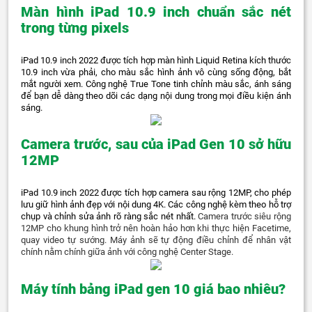
Màn hình iPad 10.9 inch chuẩn sắc nét
trong từng pixels
iPad 10.9 inch 2022 được tích hợp màn hình Liquid Retina kích thước
10.9 inch vừa phải, cho màu sắc hình ảnh vô cùng sống động, bắt
mắt người xem. Công nghệ True Tone tinh chỉnh màu sắc, ánh sáng
để bạn dễ dàng theo dõi các dạng nội dung trong mọi điều kiện ánh
sáng.
Camera trước, sau của iPad Gen 10 sở hữu
12MP
iPad 10.9 inch 2022 được tích hợp camera sau rộng 12MP, cho phép
lưu giữ hình ảnh đẹp với nội dung 4K. Các công nghệ kèm theo hỗ trợ
chụp và chỉnh sửa ảnh rõ ràng sắc nét nhất.
Camera trước siêu rộng
12MP cho khung hình trở nên hoàn hảo hơn khi thực hiện Facetime,
quay video tự sướng. Máy ảnh sẽ tự động điều chỉnh để nhân vật
chính nằm chính giữa ảnh với công nghệ Center Stage.
Máy tính bảng iPad gen 10 giá bao nhiêu?