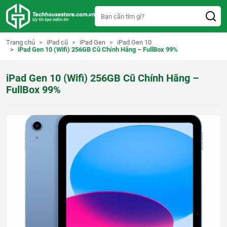
S
k
i
p
t
Trang chủ
iPad cũ
iPad Gen
iPad Gen 10
o
iPad Gen 10 (Wifi) 256GB Cũ Chính Hãng – FullBox 99%
c
o
n
iPad Gen 10 (Wifi) 256GB Cũ Chính Hãng –
t
e
FullBox 99%
n
t