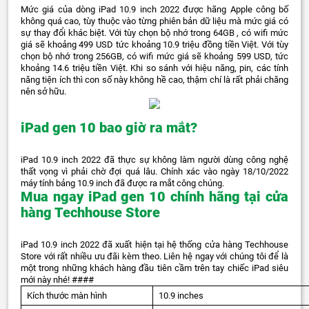
Mức giá của dòng iPad 10.9 inch 2022 được hãng Apple công bố
không quá cao, tùy thuộc vào từng phiên bản dữ liệu mà mức giá có
sự thay đổi khác biệt. Với tùy chọn bộ nhớ trong 64GB , có wifi mức
giá sẽ khoảng 499 USD tức khoảng 10.9 triệu đồng tiền Việt. Với tùy
chọn bộ nhớ trong 256GB, có wifi mức giá sẽ khoảng 599 USD, tức
khoảng 14.6 triệu tiền Việt. Khi so sánh với hiệu năng, pin, các tính
năng tiện ích thì con số này không hề cao, thậm chí là rất phải chăng
nên sở hữu.
iPad gen 10 bao giờ ra mắt?
iPad 10.9 inch 2022 đã thực sự không làm người dùng công nghệ
thất vọng vì phải chờ đợi quá lâu. Chính xác vào ngày 18/10/2022
máy tính bảng 10.9 inch đã được ra mắt công chúng.
Mua ngay iPad gen 10 chính hãng tại cửa
hàng Techhouse Store
iPad 10.9 inch 2022 đã xuất hiện tại hệ thống cửa hàng Techhouse
Store với rất nhiều ưu đãi kèm theo. Liên hệ ngay với chúng tôi để là
một trong những khách hàng đầu tiên cầm trên tay chiếc iPad siêu
mới này nhé! ####
Kích thước màn hình
10.9 inches