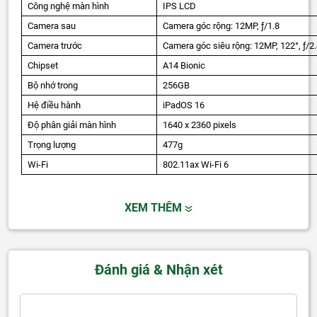
Công nghệ màn hình
IPS LCD
Camera sau
Camera góc rộng: 12MP, ƒ/1.8
Camera trước
Camera góc siêu rộng: 12MP, 122°, ƒ/2
Chipset
A14 Bionic
Bộ nhớ trong
256GB
Hệ điều hành
iPadOS 16
Độ phân giải màn hình
1640 x 2360 pixels
Trọng lượng
477g
Wi-Fi
802.11ax Wi-Fi 6
XEM THÊM
Đánh giá & Nhận xét