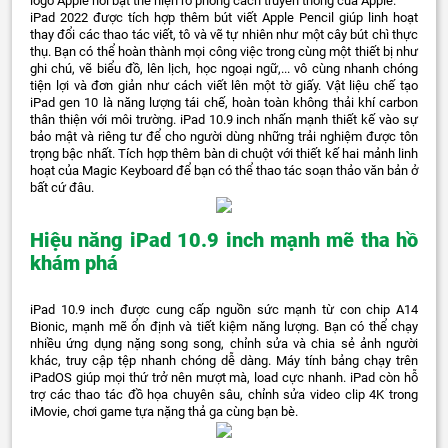
logo Apple nổi bật thể hiện rõ phong cách truyền thống của Apple.
iPad 2022 được tích hợp thêm bút viết Apple Pencil giúp linh hoạt
thay đổi các thao tác viết, tô và vẽ tự nhiên như một cây bút chì thực
thụ. Bạn có thể hoàn thành mọi công việc trong cùng một thiết bị như
ghi chú, vẽ biểu đồ, lên lịch, học ngoại ngữ,... vô cùng nhanh chóng
tiện lợi và đơn giản như cách viết lên một tờ giấy. Vật liệu chế tạo
iPad gen 10 là năng lượng tái chế, hoàn toàn không thải khí carbon
thân thiện với môi trường. iPad 10.9 inch nhấn mạnh thiết kế vào sự
bảo mật và riêng tư để cho người dùng những trải nghiệm được tôn
trọng bậc nhất. Tích hợp thêm bàn di chuột với thiết kế hai mảnh linh
hoạt của Magic Keyboard để bạn có thể thao tác soạn thảo văn bản ở
bất cứ đâu.
Hiệu năng iPad 10.9 inch mạnh mẽ tha hồ
khám phá
iPad 10.9 inch được cung cấp nguồn sức mạnh từ con chip A14
Bionic, mạnh mẽ ổn định và tiết kiệm năng lượng. Bạn có thể chạy
nhiều ứng dụng nặng song song, chỉnh sửa và chia sẻ ảnh người
khác, truy cập tệp nhanh chóng dễ dàng. Máy tính bảng chạy trên
iPadOS giúp mọi thứ trở nên mượt mà, load cực nhanh. iPad còn hỗ
trợ các thao tác đồ họa chuyên sâu, chỉnh sửa video clip 4K trong
iMovie, chơi game tựa nặng thả ga cùng bạn bè.