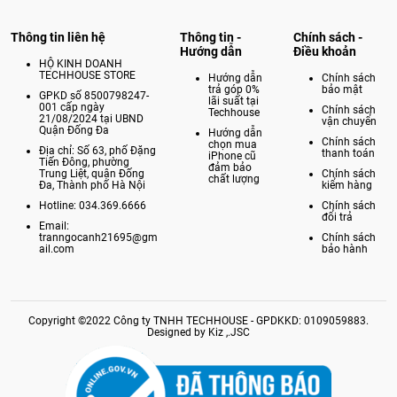
Thông tin liên hệ
Thông tin -
Chính sách -
Hướng dẫn
Điều khoản
HỘ KINH DOANH
TECHHOUSE STORE
Hướng dẫn
Chính sách
trả góp 0%
bảo mật
GPKD số 8500798247-
lãi suất tại
001 cấp ngày
Chính sách
Techhouse
21/08/2024 tại UBND
vận chuyển
Quận Đống Đa
Hướng dẫn
Chính sách
chọn mua
Địa chỉ: Số 63, phố Đặng
thanh toán
iPhone cũ
Tiến Đông, phường
đảm bảo
Trung Liệt, quận Đống
Chính sách
chất lượng
Đa, Thành phố Hà Nội
kiểm hàng
Hotline: 034.369.6666
Chính sách
đổi trả
Email:
tranngocanh21695@gm
Chính sách
ail.com
bảo hành
Copyright ©2022 Công ty TNHH TECHHOUSE - GPDKKD: 0109059883.
Designed by Kiz ,.JSC