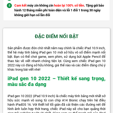
Cam kết
máy zin không zin
hoàn lại 100% số tiền
. Tặng gói bảo
hành 12 tháng miễn phí toàn diện và lỗi 1 đổi 1 trong 30 ngày
không giới hạn số lần đổi
ĐẶC ĐIỂM NỔI BẬT
Sản phẩm được đón chờ nhất năm nay chính là chiếc iPad 10.9 inch,
thế hệ máy tính bảng iPad gen 10 mới sở hữu vô số điểm mạnh nổi
bật. Bạn có thể chơi game, xem phim, sử dụng bút Apple Pencil để
thao tác vẽ viết nhanh chóng tiện lợi. Cùng xem chiếc iPad gen 10
2022 này có đáng sở hữu không, giá thế nào và các điểm đáng chú ý
khác trong bài viết nhé!
iPad gen 10 2022 – Thiết kế sang trọng,
màu sắc đa dạng
iPad gen 10 2022 (iPad 10.9 inch) là chiếc máy tính bảng mới nhất sở
hữu sức mạnh vô song từ con chip A14 Bionic chạy trên hệ điều
hành iPadOS 16. Với thiết kế tối giản đã cải thiện các đường nét để
hình ảnh luôn hợp thời trang, chiếc iPad này sẽ cho bạn quãng thời