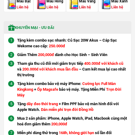
Màu Bạc
Màu Hồng
Màu Vàng
Màu Xanh
Liên hệ
Liên hệ
Liên hệ
Liên hệ
KHUYẾN MẠI - ƯU ĐÃI
Tặng kèm combo sạc nhanh: Củ Sạc 20W Akus – Cáp Sạc
Wekome cao cấp:
250.000đ
Giảm Thêm
200,000đ
dành cho Học Sinh – Sinh Viên
Tham gia thu cũ đổi mới giảm trực tiếp
400.000đ với khách cũ
và
200.000d với khách mua lần đầu
– Cam kết mua lại cao nhất
thị trường
Tặng kèm combo bảo vệ máy iPhone:
Cường lực Full Màn
Kingkong
+
Ốp Magsafe
bảo vệ máy. Tặng Miễn Phí
Trọn Đời
Máy
Tặng
dây đeo thời trang
+ Film PPF bảo vệ màn hình đối với
Apple Watch.
Dán miễn phí trọn đời Đồng Hồ
Mua 2 sản phẩm: iPhone, Apple Watch, iPad, Macbook cùng một
hoá đơn giảm thêm
200,000đ
Miễn phí dùng thử trong
168h, không giới hạn
số lần đổi