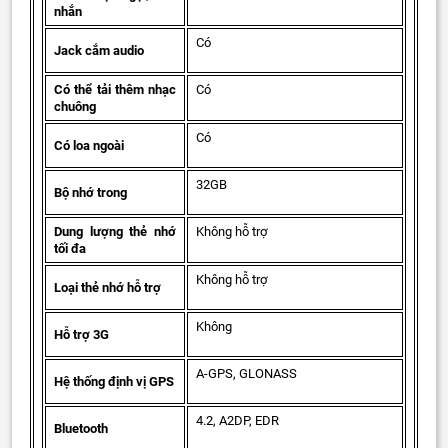
nhắn
Có
Jack cắm audio
Có thể tải thêm nhạc
Có
chuông
Có
Có loa ngoài
32GB
Bộ nhớ trong
Dung lượng thẻ nhớ
Không hỗ trợ
tối đa
Không hỗ trợ
Loại thẻ nhớ hỗ trợ
Không
Hỗ trợ 3G
A-GPS, GLONASS
Hệ thống định vị GPS
4.2, A2DP, EDR
Bluetooth