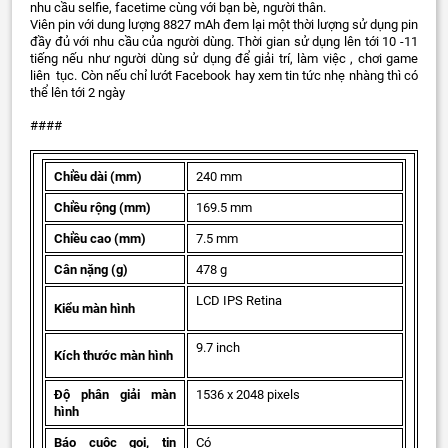
nhu cầu selfie, facetime cùng với bạn bè, người thân.
Viên pin với dung lượng 8827 mAh đem lại một thời lượng sử dụng pin
đầy đủ với nhu cầu của người dùng. Thời gian sử dụng lên tới 10 -11
tiếng nếu như người dùng sử dụng để giải trí, làm việc , chơi game
liên tục. Còn nếu chỉ lướt Facebook hay xem tin tức nhẹ nhàng thì có
thể lên tới 2 ngày
####
Chiều dài (mm)
240 mm
Chiều rộng (mm)
169.5 mm
Chiều cao (mm)
7.5 mm
Cân nặng (g)
478 g
LCD IPS Retina
Kiểu màn hình
9.7 inch
Kích thước màn hình
Độ phân giải màn
1536 x 2048 pixels
hình
Báo cuộc gọi, tin
Có