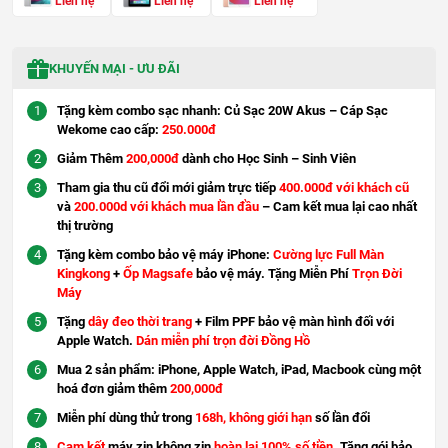
Liên hệ
Liên hệ
Liên hệ
KHUYẾN MẠI - ƯU ĐÃI
Tặng kèm combo sạc nhanh: Củ Sạc 20W Akus – Cáp Sạc
Wekome cao cấp:
250.000đ
Giảm Thêm
200,000đ
dành cho Học Sinh – Sinh Viên
Tham gia thu cũ đổi mới giảm trực tiếp
400.000đ với khách cũ
và
200.000d với khách mua lần đầu
– Cam kết mua lại cao nhất
thị trường
Tặng kèm combo bảo vệ máy iPhone:
Cường lực Full Màn
Kingkong
+
Ốp Magsafe
bảo vệ máy. Tặng Miễn Phí
Trọn Đời
Máy
Tặng
dây đeo thời trang
+ Film PPF bảo vệ màn hình đối với
Apple Watch.
Dán miễn phí trọn đời Đồng Hồ
Mua 2 sản phẩm: iPhone, Apple Watch, iPad, Macbook cùng một
hoá đơn giảm thêm
200,000đ
Miễn phí dùng thử trong
168h, không giới hạn
số lần đổi
Cam kết
máy zin không zin
hoàn lại 100% số tiền
. Tặng gói bảo