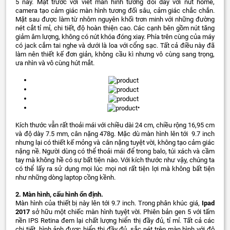
5 này. Mặt trước với viết màn hình tương đối dày với nút home,
camera tạo cảm giác màn hình tương đối sâu, cảm giác chắc chắn.
Mặt sau được làm từ nhôm nguyên khối trơn minh với những đường
nét cắt tỉ mỉ, chi tiết, độ hoàn thiện cao. Các cạnh bên gồm nút tăng
giảm âm lượng, không có nút khóa đóng xiay. Phía trên cùng của máy
có jack cắm tai nghe và dưới là loa với cổng sạc. Tất cả điều này đã
làm nên thiết kế đơn giản, không cầu kì nhưng vô cùng sang trọng,
ưa nhìn và vô cùng hút mắt.
•
Kích thước vẫn rất thoải mái với chiều dài 24 cm, chiều rộng 16,95 cm
và độ dày 7.5 mm, cân nặng 478g. Mặc dù màn hình lên tới 9.7 inch
nhưng lại có thiết kế mỏng và cân nặng tuyệt vời, không tạo cảm giác
nặng nề. Người dùng có thể thoải mái để trong balo, túi xách và cầm
tay mà không hề có sự bất tiện nào. Với kích thước như vậy, chúng ta
có thể lấy ra sử dụng mọi lúc mọi nơi rất tiện lợi mà không bất tiện
như những dòng laptop cồng kềnh.
2. Màn hình, cấu hình ổn định.
Màn hình của thiết bị này lên tới 9.7 inch. Trong phân khúc giá,
Ipad
2017
sở hữu một chiếc màn hình tuyệt vời. Phiên bản gen 5 với tấm
nền IPS Retina đem lại chất lượng hiển thị đầy đủ, tỉ mỉ. Tất cả các
chi tiết, hình ảnh được hiển thị đầy đủ, sắc nét trên màn hình với độ