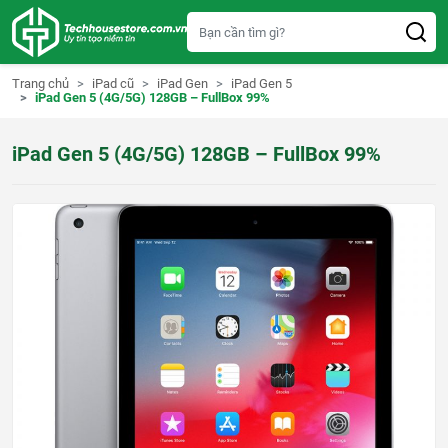
S
k
i
p
t
Trang chủ
iPad cũ
iPad Gen
iPad Gen 5
o
iPad Gen 5 (4G/5G) 128GB – FullBox 99%
c
o
n
iPad Gen 5 (4G/5G) 128GB – FullBox 99%
t
e
n
t