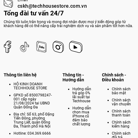
cskh@techhousestore.com.vn
Tổng đài tư vấn 24/7
Chúng tôi luôn trân trọng và mong đợi nhận được mọi ý kiến đóng góp từ
khách hàng để có thể nâng cấp trải nghiệm dịch vụ và sản phẩm tốt hơn nữa.
Thông tin liên hệ
Thông tin -
Chính sách -
Hướng dẫn
Điều khoản
HỘ KINH DOANH
TECHHOUSE STORE
Hướng dẫn
Chính sách
trả góp 0%
bảo mật
GPKD số 8500798247-
lãi suất tại
001 cấp ngày
Chính sách
Techhouse
21/08/2024 tại UBND
vận chuyển
Quận Đống Đa
Hướng dẫn
Chính sách
chọn mua
Địa chỉ: Số 63, phố Đặng
thanh toán
iPhone cũ
Tiến Đông, phường
đảm bảo
Trung Liệt, quận Đống
Chính sách
chất lượng
Đa, Thành phố Hà Nội
kiểm hàng
Hotline: 034.369.6666
Chính sách
đổi trả