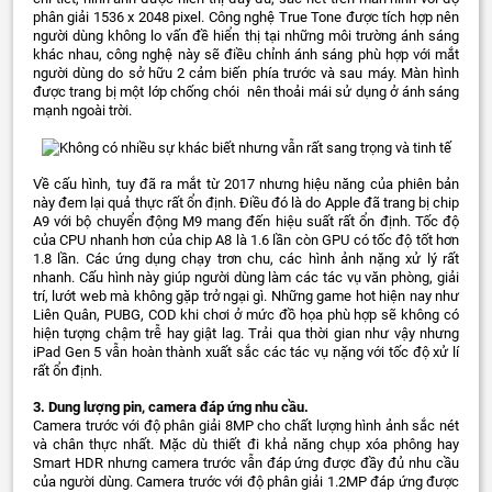
phân giải 1536 x 2048 pixel. Công nghệ True Tone được tích hợp nên
người dùng không lo vấn đề hiển thị tại những môi trường ánh sáng
khác nhau, công nghệ này sẽ điều chỉnh ánh sáng phù hợp với mắt
người dùng do sở hữu 2 cảm biến phía trước và sau máy. Màn hình
được trang bị một lớp chống chói nên thoải mái sử dụng ở ánh sáng
mạnh ngoài trời.
Về cấu hình, tuy đã ra mắt từ 2017 nhưng hiệu năng của phiên bản
này đem lại quả thực rất ổn định. Điều đó là do Apple đã trang bị chip
A9 với bộ chuyển động M9 mang đến hiệu suất rất ổn định. Tốc độ
của CPU nhanh hơn của chip A8 là 1.6 lần còn GPU có tốc độ tốt hơn
1.8 lần. Các ứng dụng chạy trơn chu, các hình ảnh nặng xử lý rất
nhanh. Cấu hình này giúp người dùng làm các tác vụ văn phòng, giải
trí, lướt web mà không gặp trở ngại gì. Những game hot hiện nay như
Liên Quân, PUBG, COD khi chơi ở mức đồ họa phù hợp sẽ không có
hiện tượng chậm trễ hay giật lag. Trải qua thời gian như vậy nhưng
iPad Gen 5 vẫn hoàn thành xuất sắc các tác vụ nặng với tốc độ xử lí
rất ổn định.
3. Dung lượng pin, camera đáp ứng nhu cầu.
Camera trước với độ phân giải 8MP cho chất lượng hình ảnh sắc nét
và chân thực nhất. Mặc dù thiết đi khả năng chụp xóa phông hay
Smart HDR nhưng camera trước vẫn đáp ứng được đầy đủ nhu cầu
của người dùng. Camera trước với độ phân giải 1.2MP đáp ứng được