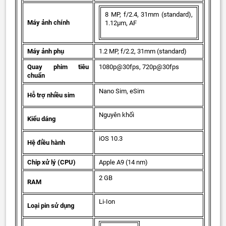
8 MP, f/2.4, 31mm (standard),
Máy ảnh chính
1.12µm, AF
Máy ảnh phụ
1.2 MP, f/2.2, 31mm (standard)
Quay phim tiêu
1080p@30fps, 720p@30fps
chuẩn
Nano Sim, eSim
Hỗ trợ nhiều sim
Nguyên khối
Kiểu dáng
iOS 10.3
Hệ điều hành
Chip xử lý (CPU)
Apple A9 (14 nm)
2 GB
RAM
Li-Ion
Loại pin sử dụng