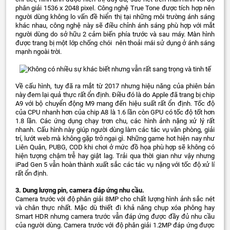
phân giải 1536 x 2048 pixel. Công nghệ True Tone được tích hợp nên
người dùng không lo vấn đề hiển thị tại những môi trường ánh sáng
khác nhau, công nghệ này sẽ điều chỉnh ánh sáng phù hợp với mắt
người dùng do sở hữu 2 cảm biến phía trước và sau máy. Màn hình
được trang bị một lớp chống chói nên thoải mái sử dụng ở ánh sáng
mạnh ngoài trời.
Về cấu hình, tuy đã ra mắt từ 2017 nhưng hiệu năng của phiên bản
này đem lại quả thực rất ổn định. Điều đó là do Apple đã trang bị chip
A9 với bộ chuyển động M9 mang đến hiệu suất rất ổn định. Tốc độ
của CPU nhanh hơn của chip A8 là 1.6 lần còn GPU có tốc độ tốt hơn
1.8 lần. Các ứng dụng chạy trơn chu, các hình ảnh nặng xử lý rất
nhanh. Cấu hình này giúp người dùng làm các tác vụ văn phòng, giải
trí, lướt web mà không gặp trở ngại gì. Những game hot hiện nay như
Liên Quân, PUBG, COD khi chơi ở mức đồ họa phù hợp sẽ không có
hiện tượng chậm trễ hay giật lag. Trải qua thời gian như vậy nhưng
iPad Gen 5 vẫn hoàn thành xuất sắc các tác vụ nặng với tốc độ xử lí
rất ổn định.
3. Dung lượng pin, camera đáp ứng nhu cầu.
Camera trước với độ phân giải 8MP cho chất lượng hình ảnh sắc nét
và chân thực nhất. Mặc dù thiết đi khả năng chụp xóa phông hay
Smart HDR nhưng camera trước vẫn đáp ứng được đầy đủ nhu cầu
của người dùng. Camera trước với độ phân giải 1.2MP đáp ứng được