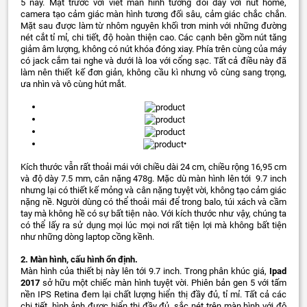
5 này. Mặt trước với viết màn hình tương đối dày với nút home,
camera tạo cảm giác màn hình tương đối sâu, cảm giác chắc chắn.
Mặt sau được làm từ nhôm nguyên khối trơn minh với những đường
nét cắt tỉ mỉ, chi tiết, độ hoàn thiện cao. Các cạnh bên gồm nút tăng
giảm âm lượng, không có nút khóa đóng xiay. Phía trên cùng của máy
có jack cắm tai nghe và dưới là loa với cổng sạc. Tất cả điều này đã
làm nên thiết kế đơn giản, không cầu kì nhưng vô cùng sang trọng,
ưa nhìn và vô cùng hút mắt.
•
Kích thước vẫn rất thoải mái với chiều dài 24 cm, chiều rộng 16,95 cm
và độ dày 7.5 mm, cân nặng 478g. Mặc dù màn hình lên tới 9.7 inch
nhưng lại có thiết kế mỏng và cân nặng tuyệt vời, không tạo cảm giác
nặng nề. Người dùng có thể thoải mái để trong balo, túi xách và cầm
tay mà không hề có sự bất tiện nào. Với kích thước như vậy, chúng ta
có thể lấy ra sử dụng mọi lúc mọi nơi rất tiện lợi mà không bất tiện
như những dòng laptop cồng kềnh.
2. Màn hình, cấu hình ổn định.
Màn hình của thiết bị này lên tới 9.7 inch. Trong phân khúc giá,
Ipad
2017
sở hữu một chiếc màn hình tuyệt vời. Phiên bản gen 5 với tấm
nền IPS Retina đem lại chất lượng hiển thị đầy đủ, tỉ mỉ. Tất cả các
chi tiết, hình ảnh được hiển thị đầy đủ, sắc nét trên màn hình với độ