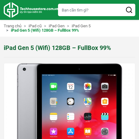
S
k
i
p
t
Trang chủ
iPad cũ
iPad Gen
iPad Gen 5
o
iPad Gen 5 (Wifi) 128GB – FullBox 99%
c
o
n
iPad Gen 5 (Wifi) 128GB – FullBox 99%
t
e
n
t