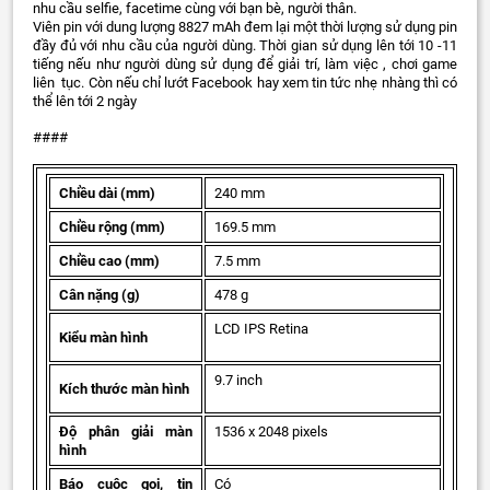
nhu cầu selfie, facetime cùng với bạn bè, người thân.
Viên pin với dung lượng 8827 mAh đem lại một thời lượng sử dụng pin
đầy đủ với nhu cầu của người dùng. Thời gian sử dụng lên tới 10 -11
tiếng nếu như người dùng sử dụng để giải trí, làm việc , chơi game
liên tục. Còn nếu chỉ lướt Facebook hay xem tin tức nhẹ nhàng thì có
thể lên tới 2 ngày
####
Chiều dài (mm)
240 mm
Chiều rộng (mm)
169.5 mm
Chiều cao (mm)
7.5 mm
Cân nặng (g)
478 g
LCD IPS Retina
Kiểu màn hình
9.7 inch
Kích thước màn hình
Độ phân giải màn
1536 x 2048 pixels
hình
Báo cuộc gọi, tin
Có