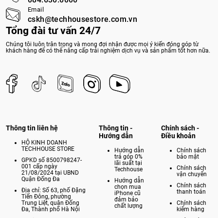
084.630.0000
Email
cskh@techhousestore.com.vn
Tổng đài tư vấn 24/7
Chúng tôi luôn trân trọng và mong đợi nhận được mọi ý kiến đóng góp từ
khách hàng để có thể nâng cấp trải nghiệm dịch vụ và sản phẩm tốt hơn nữa.
Thông tin liên hệ
Thông tin -
Chính sách -
Hướng dẫn
Điều khoản
HỘ KINH DOANH
TECHHOUSE STORE
Hướng dẫn
Chính sách
trả góp 0%
bảo mật
GPKD số 8500798247-
lãi suất tại
001 cấp ngày
Chính sách
Techhouse
21/08/2024 tại UBND
vận chuyển
Quận Đống Đa
Hướng dẫn
Chính sách
chọn mua
Địa chỉ: Số 63, phố Đặng
thanh toán
iPhone cũ
Tiến Đông, phường
đảm bảo
Trung Liệt, quận Đống
Chính sách
chất lượng
Đa, Thành phố Hà Nội
kiểm hàng