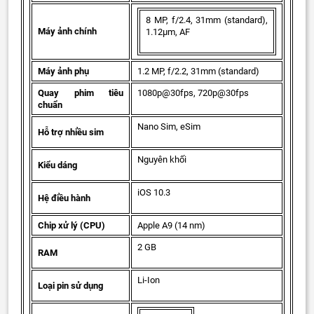
8 MP, f/2.4, 31mm (standard),
Máy ảnh chính
1.12µm, AF
Máy ảnh phụ
1.2 MP, f/2.2, 31mm (standard)
Quay phim tiêu
1080p@30fps, 720p@30fps
chuẩn
Nano Sim, eSim
Hỗ trợ nhiều sim
Nguyên khối
Kiểu dáng
iOS 10.3
Hệ điều hành
Chip xử lý (CPU)
Apple A9 (14 nm)
2 GB
RAM
Li-Ion
Loại pin sử dụng