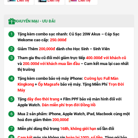
Liên hệ
Liên hệ
Liên hệ
KHUYẾN MẠI - ƯU ĐÃI
Tặng kèm combo sạc nhanh: Củ Sạc 20W Akus – Cáp Sạc
Wekome cao cấp:
250.000đ
Giảm Thêm
200,000đ
dành cho Học Sinh – Sinh Viên
Tham gia thu cũ đổi mới giảm trực tiếp
400.000đ với khách cũ
và
200.000d với khách mua lần đầu
– Cam kết mua lại cao nhất
thị trường
Tặng kèm combo bảo vệ máy iPhone:
Cường lực Full Màn
Kingkong
+
Ốp Magsafe
bảo vệ máy. Tặng Miễn Phí
Trọn Đời
Máy
Tặng
dây đeo thời trang
+ Film PPF bảo vệ màn hình đối với
Apple Watch.
Dán miễn phí trọn đời Đồng Hồ
Mua 2 sản phẩm: iPhone, Apple Watch, iPad, Macbook cùng một
hoá đơn giảm thêm
200,000đ
Miễn phí dùng thử trong
168h, không giới hạn
số lần đổi
Cam kết
máy zin không zin
hoàn lại 100% số tiền
. Tặng gói bảo