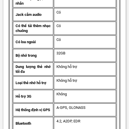
nhắn
Có
Jack cắm audio
Có thể tải thêm nhạc
Có
chuông
Có
Có loa ngoài
32GB
Bộ nhớ trong
Dung lượng thẻ nhớ
Không hỗ trợ
tối đa
Không hỗ trợ
Loại thẻ nhớ hỗ trợ
Không
Hỗ trợ 3G
A-GPS, GLONASS
Hệ thống định vị GPS
4.2, A2DP, EDR
Bluetooth