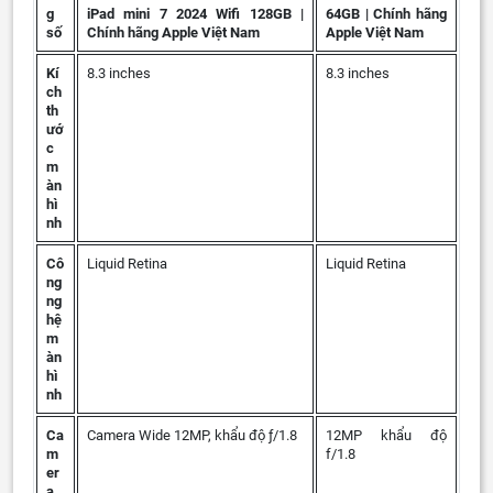
g
iPad mini 7 2024 Wifi 128GB |
64GB | Chính hãng
số
Chính hãng Apple Việt Nam
Apple Việt Nam
Kí
8.3 inches
8.3 inches
ch
th
ướ
c
m
àn
hì
nh
Cô
Liquid Retina
Liquid Retina
ng
ng
hệ
m
àn
hì
nh
Ca
Camera Wide 12MP, khẩu độ ƒ/1.8
12MP khẩu độ
m
f/1.8
er
a