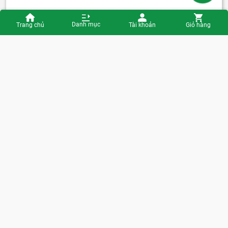
Danh mục
Trang chủ
Tài khoản
Giỏ hàng
Màu sắc hoặc
Ánh Sao, Xám Không Gian, Tím, Xanh Dương
tình trạng máy
Tình Trạng
Chính hãng quốc tế
Công nghệ màn
Liquid Retina
hình
Màn hình rộng
8,3"
Hệ điều hành
iPadOS 18
Chip xử lý
Chip A17 Pro
(CPU)
Xem cấu hình chi tiết