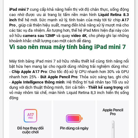
iPad mini 7
cung cấp khả năng hiển thị với độ chân thực, sống động
cao nhờ được ưu ái trang bị tấm nền màn hình
Liquid Retina 8.3
inch
thế hệ mới. Sức mạnh xử lý, tính toán của máy tới từ chip
A17
Pro
, giúp cải thiện hiệu suất, mang đến khả năng xử lý mượt mà cho
các tác vụ đa nhiệm. Ấn tượng hơn, thế hệ iPad Mini hiện đại này còn
sở hữu
camera sau 12MP
và quay
video 4K
, cho phép ghi lại những
khoảnh khắc chất lượng cao một cách dễ dàng.
Vì sao nên mua máy tính bảng iPad mini 7
Máy tính bảng iPad mini 7 sở hữu nhiều thiết kế cùng tính năng nổi
bật hứa hẹn mang lại cho người dùng những trải nghiệm dùng như:
-
Chip Apple A17 Pro
: Cho tốc độ xử lý CPU nhanh hơn 30% và GPU
nhanh hơn 25% -
Bút Apple Pencil Pro
: Thỏa sức sáng tạo, ghi chú
-
Apple Intelligence thông minh
: Hệ thống trí tuệ nhân tạo Tối ưu sử
dụng với dịch thuật thông minh, Siri cải tiến -
Thiết kế sang trọng
với
vỏ máy nhôm tái chế, màn hình Liquid Retina 8,3 inch hiển thị sống
động