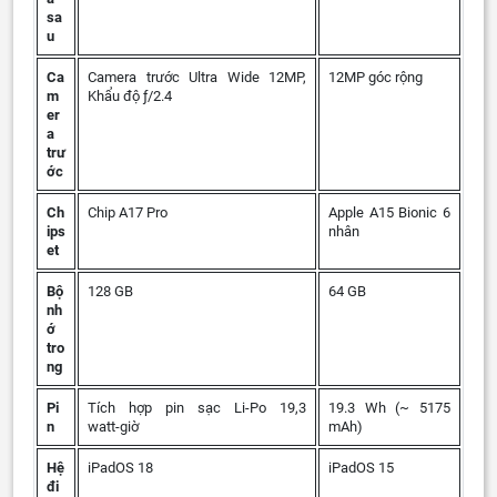
sa
u
Ca
Camera trước Ultra Wide 12MP,
12MP góc rộng
m
Khẩu độ ƒ/2.4
er
a
trư
ớc
Ch
Chip A17 Pro
Apple A15 Bionic 6
ips
nhân
et
Bộ
128 GB
64 GB
nh
ớ
tro
ng
Pi
Tích hợp pin sạc Li-Po 19,3
19.3 Wh (~ 5175
n
watt‑giờ
mAh)
Hệ
iPadOS 18
iPadOS 15
đi