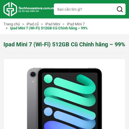
S
k
i
p
t
Trang chủ
iPad cũ
iPad Mini
iPad Mini 7
o
Ipad Mini 7 (Wi-Fi) 512GB Cũ Chính hãng – 99%
c
o
n
Ipad Mini 7 (Wi-Fi) 512GB Cũ Chính hãng – 99%
t
e
n
t