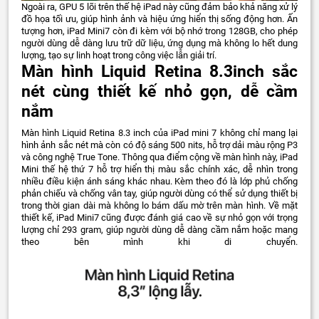
Ngoài ra, GPU 5 lõi trên thế hệ iPad này cũng đảm bảo khả năng xử lý
đồ họa tối ưu, giúp hình ảnh và hiệu ứng hiển thị sống động hơn. Ấn
tượng hơn, iPad Mini7 còn đi kèm với bộ nhớ trong 128GB, cho phép
người dùng dễ dàng lưu trữ dữ liệu, ứng dụng mà không lo hết dung
lượng, tạo sự linh hoạt trong công việc lẫn giải trí.
Màn hình Liquid Retina 8.3inch sắc
nét cùng thiết kế nhỏ gọn, dễ cầm
nắm
Màn hình Liquid Retina 8.3 inch của iPad mini 7 không chỉ mang lại
hình ảnh sắc nét mà còn có độ sáng 500 nits, hỗ trợ dải màu rộng P3
và công nghệ True Tone. Thông qua điểm cộng về màn hình này, iPad
Mini thế hệ thứ 7 hỗ trợ hiển thị màu sắc chính xác, dễ nhìn trong
nhiều điều kiện ánh sáng khác nhau. Kèm theo đó là lớp phủ chống
phản chiếu và chống vân tay, giúp người dùng có thể sử dụng thiết bị
trong thời gian dài mà không lo bám dấu mờ trên màn hình. Về mặt
thiết kế, iPad Mini7 cũng được đánh giá cao về sự nhỏ gọn với trọng
lượng chỉ 293 gram, giúp người dùng dễ dàng cầm nắm hoặc mang
theo bên mình khi di chuyển.