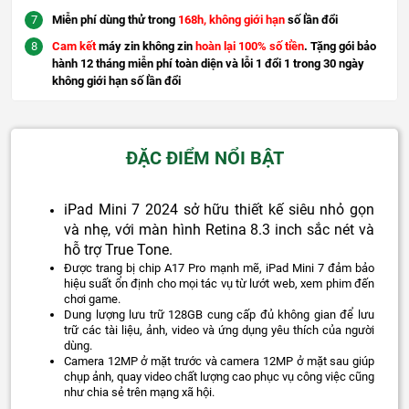
Miễn phí dùng thử trong
168h, không giới hạn
số lần đổi
Cam kết
máy zin không zin
hoàn lại 100% số tiền
. Tặng gói bảo
hành 12 tháng miễn phí toàn diện và lỗi 1 đổi 1 trong 30 ngày
không giới hạn số lần đổi
ĐẶC ĐIỂM NỔI BẬT
iPad Mini 7 2024 sở hữu thiết kế siêu nhỏ gọn
và nhẹ, với màn hình Retina 8.3 inch sắc nét và
hỗ trợ True Tone.
Được trang bị chip A17 Pro mạnh mẽ, iPad Mini 7 đảm bảo
hiệu suất ổn định cho mọi tác vụ từ lướt web, xem phim đến
chơi game.
Dung lượng lưu trữ 128GB cung cấp đủ không gian để lưu
trữ các tài liệu, ảnh, video và ứng dụng yêu thích của người
dùng.
Camera 12MP ở mặt trước và camera 12MP ở mặt sau giúp
chụp ảnh, quay video chất lượng cao phục vụ công việc cũng
như chia sẻ trên mạng xã hội.