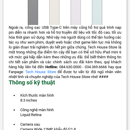
Ngoài ra, cổng sạc USB Type-C trên máy cũng hỗ trợ quá trình nạp
pin diễn ra nhanh hơn và hỗ trợ truyền dữ liệu với tốc độ cao, tối ưu
hóa thời gian sử dụng. Nhờ vậy mà người dùng có thể tận hưởng các
tác vụ như xem phim, duyệt web hoặc chơi game liên tục mà không
lo gián đoạn trải nghiệm do hết pin giữa chừng. Tech House Store là
một trong những địa điểm tin cậy để bạn có thể sở hữu iPad mini 6
với mức giá hấp dẫn kèm theo những ưu đãi. Để biết thêm thông tin
chi tiết sản phẩm và các chính sách ưu đãi kèm theo, quý khách
hàng hãy liên hệ đến
Hotline:
084.630.0000 - 034.369.6666 hay qua
Fanpage:
Tech House Store
để được tư vấn từ đội ngũ nhân viên
nhiệt tình và chuyên nghiệp của Tech House Store nhé! ####
Thông số kỹ thuật
Kích thước màn hình
8.3 inches
Công nghệ màn hình
Liquid Retina
Camera sau
Camera Wide 12MP, khẩu độ ƒ/1.8