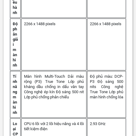
ều
hà
nh
Độ
2266 x 1488 pixels
2266 x 1488 pixels
ph
ân
giả
i
m
àn
hì
nh
Tí
Màn hình Multi-Touch Dải màu
Độ phủ màu: DCP-
nh
rộng (P3) True Tone Lớp phủ
P3 Độ sáng 500
nă
kháng dầu chống in dấu vân tay
nits Công nghệ
ng
Công nghệ ép kín Độ sáng 500 nit
True Tone Lớp phủ
m
Lớp phủ chống phản chiếu
màn hình chống lóa
àn
hì
nh
Lo
CPU 6 lõi với 2 lõi hiệu năng và 4 lõi
2.93 GHz
ại
tiết kiệm điện
CP