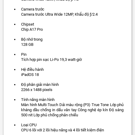
Camera trước
Camera trước Ultra Wide 12MP, Khẩu độ ƒ/2.4
Chipset
Chip A17 Pro
Bộ nhớ trong
128 GB
Pin
Tích hợp pin sạc Li-Po 19,3 watt‑giờ
Hệ điều hành
iPadOS 18
Độ phân giải màn hình
2266 x 1488 pixels
Tính năng màn hình
Màn hình Multi-Touch Dải màu rộng (P3) True Tone Lớp phủ
kháng dầu chống in dấu vân tay Công nghệ ép kín Độ sáng
500 nit Lớp phủ chống phản chiếu
Loại CPU
CPU 6 lõi với 2 lõi hiệu năng và 4 lõi tiết kiệm điện