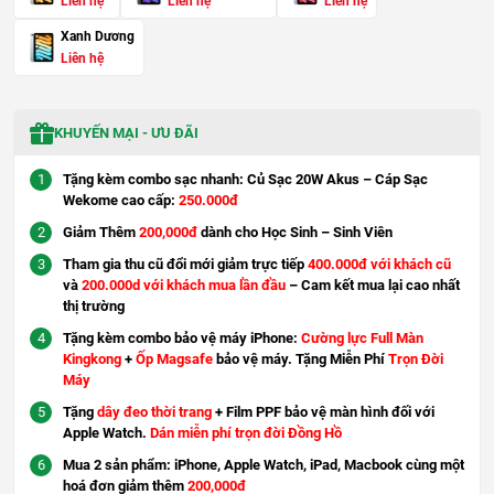
Liên hệ
Liên hệ
Liên hệ
Xanh Dương
Liên hệ
KHUYẾN MẠI - ƯU ĐÃI
Tặng kèm combo sạc nhanh: Củ Sạc 20W Akus – Cáp Sạc
Wekome cao cấp:
250.000đ
Giảm Thêm
200,000đ
dành cho Học Sinh – Sinh Viên
Tham gia thu cũ đổi mới giảm trực tiếp
400.000đ với khách cũ
và
200.000d với khách mua lần đầu
– Cam kết mua lại cao nhất
thị trường
Tặng kèm combo bảo vệ máy iPhone:
Cường lực Full Màn
Kingkong
+
Ốp Magsafe
bảo vệ máy. Tặng Miễn Phí
Trọn Đời
Máy
Tặng
dây đeo thời trang
+ Film PPF bảo vệ màn hình đối với
Apple Watch.
Dán miễn phí trọn đời Đồng Hồ
Mua 2 sản phẩm: iPhone, Apple Watch, iPad, Macbook cùng một
hoá đơn giảm thêm
200,000đ