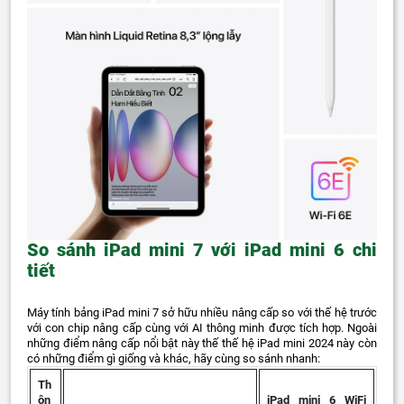
So sánh iPad mini 7 với iPad mini 6 chi
tiết
Máy tính bảng iPad mini 7 sở hữu nhiều nâng cấp so với thế hệ trước
với con chip nâng cấp cùng với AI thông minh được tích hợp. Ngoài
những điểm nâng cấp nổi bật này thế thế hệ iPad mini 2024 này còn
có những điểm gì giống và khác, hãy cùng so sánh nhanh:
Th
ôn
iPad mini 6 WiFi