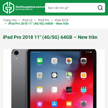
S
k
i
p
t
Trang chủ
iPad cũ
iPad Pro
iPad 2018
o
iPad Pro 2018 11″ (4G/5G) 64GB – New trần
c
o
n
iPad Pro 2018 11″ (4G/5G) 64GB – New trần
t
e
n
t