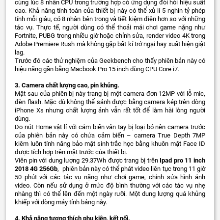
cùng lúc 8 nhân CPU trong trường hợp có ứng dụng đòi hỏi hiệu suất
cao. Khả năng tính toán của thiết bị này có thể xủ lí 5 nghìn tỷ phép
tính mỗi giâu, có 8 nhân bên trong và tiết kiệm điện hơn so với những
tác vụ. Thực tế, người dùng có thể thoải mái chơi game nặng như
Fortnite, PUBG trong nhiều giờ hoặc chỉnh sửa, render video 4K trong
Adobe Premiere Rush mà không gặp bất kí trở ngại hay xuất hiện giật
lag.
Trước đó các thử nghiệm của Geekbench cho thấy phiên bản này có
hiệu năng gần bằng Macbook Pro 15 inch dùng CPU Core i7.
3.
Camera chất lượng cao, pin khủng.
Mặt sau của phiên bị này trang bị một camera đơn 12MP với lỗ mic,
đèn flash. Mặc dù không thể sánh được bằng camera kép trên dòng
iPhone Xs nhưng chất lượng ảnh vẫn rất tốt để làm hài lòng người
dùng.
Do nút Home vật lí với cảm biến vân tay bị loại bỏ nên camera trước
của phiên bản này có chứa cảm biến – camera True Depth 7MP
kiêm luôn tính năng bảo mật sinh trắc học bằng khuôn mặt Face ID
được tích hợp trên mặt trước của thiết bị.
Viên pin với dung lượng 29.37Wh được trang bị trên
Ipad pro 11 inch
2018 4G 256Gb
, phiên bản này có thể phát video liên tục trong 11 giờ
50 phút với các tác vụ nặng như chơi game, chỉnh sửa hình ảnh
video. Còn nếu sử dụng ở mức độ bình thường với các tác vụ nhẹ
nhàng thì có thể lên đến một ngày rưỡi. Một dung lượng quá khủng
khiếp với dòng máy tính bảng này.
4.
Khả năng tương thích phụ kiện, kết nối.