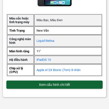
Màu sắc hoặc
Màu Bạc, Màu Đen
tình trạng máy
Tình Trạng
New trần
Công nghệ màn
Liquid Retina
hình
Màn hình rộng
11"
Hệ điều hành
iPadOS 15
Chip xử lý
Apple A12X Bionic (7nm) 8 nhân
(CPU)
Xem cấu hình chi tiết