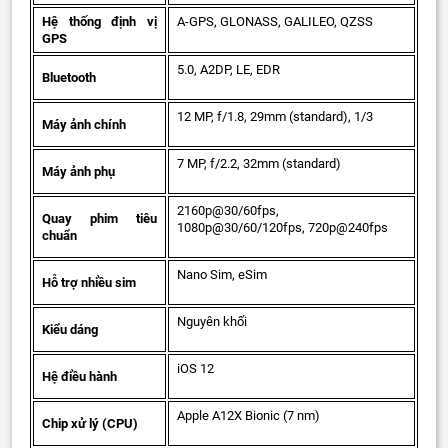
Hệ thống định vị
A-GPS, GLONASS, GALILEO, QZSS
GPS
5.0, A2DP, LE, EDR
Bluetooth
12 MP, f/1.8, 29mm (standard), 1/3
Máy ảnh chính
7 MP, f/2.2, 32mm (standard)
Máy ảnh phụ
2160p@30/60fps,
Quay phim tiêu
1080p@30/60/120fps, 720p@240fps
chuẩn
Nano Sim, eSim
Hỗ trợ nhiều sim
Nguyên khối
Kiểu dáng
iOS 12
Hệ điều hành
Apple A12X Bionic (7 nm)
Chip xử lý (CPU)