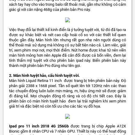
xách tay hay cho vào trong balo rất thoải mái, gần như không có cảm
giác gì với cân nặng 468g của phiên bản Pro này.
Việc thay đổi lại thiết kế kinh điển là ý tưởng tuyệt vời, từ đó đã tạo ra
được sự khác biệt và nét cao cấp hoài cổ so với các thiết kế quen
thuộc gần đây. Màn hình lớn nhưng rất gọn nhẹ nên người dùng có
thể thoải mái sử dụng mà không có sự bất tiện nào cả. Làm việc, giải
trí, xem phim mọi nơi, mọi thời điểm. Nút home được khai tử nên viền
màn hình mỏng hơn nên Apple đã cân đối được cả bốn viền, đem lại
tính thẩm mỹ tuyệt với cho phiên bản ipad này. Biến phiên bản này
thành một phiên bản Pro đúng như tên gọi.
2. Màn hình tuyệt hảo, cấu hình tuyệt vời.
Màn hình Liquid Retina 11 inch được trang bị trên phiên bản này. Độ
phân giải 2388 x 1668 pixel. Tần số quét lên tới 120Hz nên các thao
tác chuyển động luôn luôn mịn màng, m, hiệu ứng mờ sẽ được giảm
đi đáng kể. Mọi chuyện động rõ ràng và có độ chi tiết cao. Đây là
phiên bản có màn hình tuyệt hảo đem lại trải nghiệm khi xem phim
giải trí và đặc biệt nó còn tối ưu cho các tác vụ đồ họa.
Ipad pro 11 inch 2018 4G 256Gb
được trang bị chip Apple A12X
Bionic gồm 8 nhân CPU và 7 nhân GPU. Thiết bị này có thể hoạt động