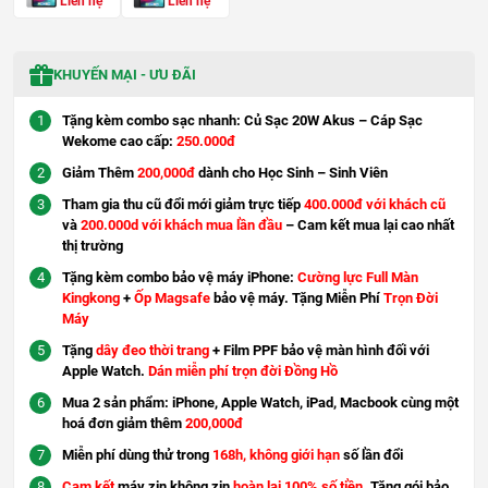
Liên hệ
Liên hệ
KHUYẾN MẠI - ƯU ĐÃI
Tặng kèm combo sạc nhanh: Củ Sạc 20W Akus – Cáp Sạc
Wekome cao cấp:
250.000đ
Giảm Thêm
200,000đ
dành cho Học Sinh – Sinh Viên
Tham gia thu cũ đổi mới giảm trực tiếp
400.000đ với khách cũ
và
200.000d với khách mua lần đầu
– Cam kết mua lại cao nhất
thị trường
Tặng kèm combo bảo vệ máy iPhone:
Cường lực Full Màn
Kingkong
+
Ốp Magsafe
bảo vệ máy. Tặng Miễn Phí
Trọn Đời
Máy
Tặng
dây đeo thời trang
+ Film PPF bảo vệ màn hình đối với
Apple Watch.
Dán miễn phí trọn đời Đồng Hồ
Mua 2 sản phẩm: iPhone, Apple Watch, iPad, Macbook cùng một
hoá đơn giảm thêm
200,000đ
Miễn phí dùng thử trong
168h, không giới hạn
số lần đổi
Cam kết
máy zin không zin
hoàn lại 100% số tiền
. Tặng gói bảo