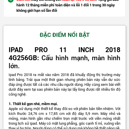
hành 12 tháng miễn phí toàn diện và lỗi 1 đổi 1 trong 30 ngày
không giới hạn số lần đổi
ĐẶC ĐIỂM NỔI BẬT
IPAD PRO 11 INCH 2018
4G256GB:
Cấu hình mạnh, màn hình
lớn.
Ipad Pro 2018 ra mắt vào năm 2018 đã khuấy động thị trường máy
tính bảng. Trải qua một thời gian nhưng phiên bản này vẫn dư sức
đáp ứng được tất cả các nhu cầu người dùng. Hãy cùng xem bài viết
dưới đây xem tại sao phiên bản này lại lấy lòng được rất nhiều tín độ
công nghệ.
1. Thiết kế gọn nhé, mềm mại.
Apple sử dụng một thiết kế thay đôi so với phiên bản tiền nhiệm. Với
kích thước 24,76 cm x 17,85 cm với độ dày 5,9 mm. Máy nhỏ và
mỏng, màn hình gần như chiếm trọn mặt trước với viền mỏng nhất
trong lịch sử ipad. Máy có mặt lung phẳng, góc cạnh tỉ mỉ, vuông vắn
thay vì bo tròn. Người dùng có thể sử dụng mà không hề thất nặng nề,