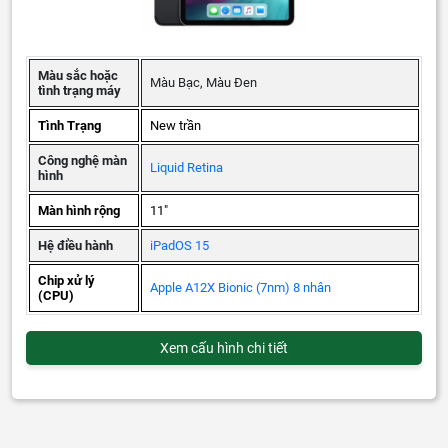
Màu sắc hoặc
Màu Bạc, Màu Đen
tình trạng máy
Tình Trạng
New trần
Công nghệ màn
Liquid Retina
hình
Màn hình rộng
11"
Hệ điều hành
iPadOS 15
Chip xử lý
Apple A12X Bionic (7nm) 8 nhân
(CPU)
Xem cấu hình chi tiết