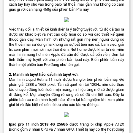
xách tay hay cho vào trong balo rất thoải mái, gần như không có cảm
giác gì với cân nặng 468g của phiên bản Pro này.
Việc thay đổi lại thiết kế kinh điển là ý tưởng tuyệt vời, từ đó đã tạo ra
được sự khác biệt và nét cao cấp hoài cổ so với các thiết kế quen
thuộc gần đây. Màn hình lớn nhưng rất gọn nhẹ nên người dùng có
thể thoải mái sử dụng mà không có sự bất tiện nào cả. Làm việc, giải
trí, xem phim mọi nơi, mọi thời điểm. Nút home được khai tử nên viền
màn hình mỏng hơn nên Apple đã cân đối được cả bốn viền, đem lại
tính thẩm mỹ tuyệt với cho phiên bản ipad này. Biến phiên bản này
thành một phiên bản Pro đúng như tên gọi.
2. Màn hình tuyệt hảo, cấu hình tuyệt vời.
Màn hình Liquid Retina 11 inch được trang bị trên phiên bản này. Độ
phân giải 2388 x 1668 pixel. Tần số quét lên tới 120Hz nên các thao
tác chuyển động luôn luôn mịn màng, m, hiệu ứng mờ sẽ được giảm
đi đáng kể. Mọi chuyện động rõ ràng và có độ chi tiết cao. Đây là
phiên bản có màn hình tuyệt hảo đem lại trải nghiệm khi xem phim
giải trí và đặc biệt nó còn tối ưu cho các tác vụ đồ họa.
Ipad pro 11 inch 2018 4G 256Gb
được trang bị chip Apple A12X
Bionic gồm 8 nhân CPU và 7 nhân GPU. Thiết bị này có thể hoạt động