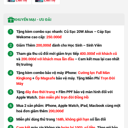
Liên hệ
Liên hệ
KHUYẾN MẠI - ƯU ĐÃI
Tặng kèm combo sạc nhanh: Củ Sạc 20W Akus – Cáp Sạc
Wekome cao cấp:
250.000đ
Giảm Thêm
200,000đ
dành cho Học Sinh – Sinh Viên
Tham gia thu cũ đổi mới giảm trực tiếp
400.000đ với khách cũ
và
200.000d với khách mua lần đầu
– Cam kết mua lại cao nhất
thị trường
Tặng kèm combo bảo vệ máy iPhone:
Cường lực Full Màn
Kingkong
+
Ốp Magsafe
bảo vệ máy. Tặng Miễn Phí
Trọn Đời
Máy
Tặng
dây đeo thời trang
+ Film PPF bảo vệ màn hình đối với
Apple Watch.
Dán miễn phí trọn đời Đồng Hồ
Mua 2 sản phẩm: iPhone, Apple Watch, iPad, Macbook cùng một
hoá đơn giảm thêm
200,000đ
Miễn phí dùng thử trong
168h, không giới hạn
số lần đổi
Cam kết
máy zin không zin
hoàn lại 100% số tiền
. Tặng gói bảo