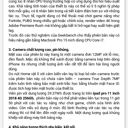
cùng lúc 8 nhân CPU trong trường hợp có ứng dụng đòi hỏi hiệu suất
cao. Khả năng tính toán của thiết bị này có thể xủ lí 5 nghìn tỷ phép
tính mỗi giâu, có 8 nhân bên trong và tiết kiệm điện hơn so với những
tác vụ. Thực tế, người dùng có thể thoải mái chơi game nặng như
Fortnite, PUBG trong nhiều giờ hoặc chỉnh sửa, render video 4K trong
Adobe Premiere Rush mà không gặp bất kí trở ngại hay xuất hiện giật
lag.
Trước đó các thử nghiệm của Geekbench cho thấy phiên bản này có
hiệu năng gần bằng Macbook Pro 15 inch dùng CPU Core i7.
3.
Camera chất lượng cao, pin khủng.
Mặt sau của phiên bị này trang bị một camera đơn 12MP với lỗ mic,
đèn flash. Mặc dù không thể sánh được bằng camera kép trên dòng
iPhone Xs nhưng chất lượng ảnh vẫn rất tốt để làm hài lòng người
dùng.
Do nút Home vật lí với cảm biến vân tay bị loại bỏ nên camera trước
của phiên bản này có chứa cảm biến – camera True Depth 7MP
kiêm luôn tính năng bảo mật sinh trắc học bằng khuôn mặt Face ID
được tích hợp trên mặt trước của thiết bị.
Viên pin với dung lượng 29.37Wh được trang bị trên
Ipad pro 11 inch
2018 4G 256Gb
, phiên bản này có thể phát video liên tục trong 11 giờ
50 phút với các tác vụ nặng như chơi game, chỉnh sửa hình ảnh
video. Còn nếu sử dụng ở mức độ bình thường với các tác vụ nhẹ
nhàng thì có thể lên đến một ngày rưỡi. Một dung lượng quá khủng
khiếp với dòng máy tính bảng này.
4.
Khả năng tương thích phụ kiện, kết nối.