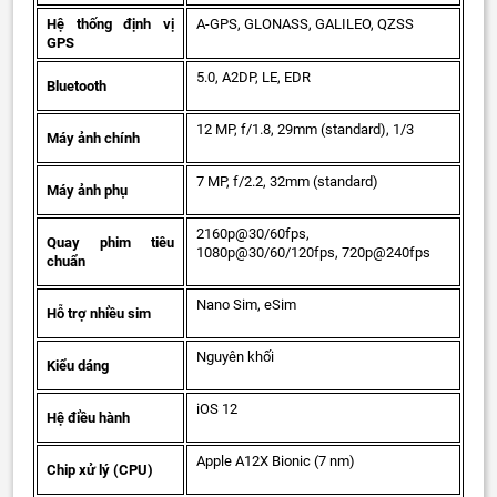
Hệ thống định vị
A-GPS, GLONASS, GALILEO, QZSS
GPS
5.0, A2DP, LE, EDR
Bluetooth
12 MP, f/1.8, 29mm (standard), 1/3
Máy ảnh chính
7 MP, f/2.2, 32mm (standard)
Máy ảnh phụ
2160p@30/60fps,
Quay phim tiêu
1080p@30/60/120fps, 720p@240fps
chuẩn
Nano Sim, eSim
Hỗ trợ nhiều sim
Nguyên khối
Kiểu dáng
iOS 12
Hệ điều hành
Apple A12X Bionic (7 nm)
Chip xử lý (CPU)