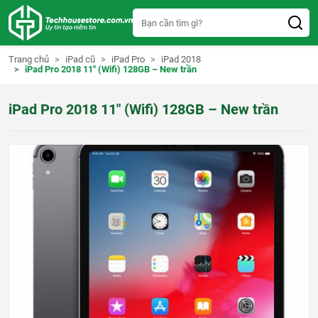
S
k
i
p
t
Trang chủ
iPad cũ
iPad Pro
iPad 2018
o
iPad Pro 2018 11″ (Wifi) 128GB – New trần
c
o
n
iPad Pro 2018 11″ (Wifi) 128GB – New trần
t
e
n
t