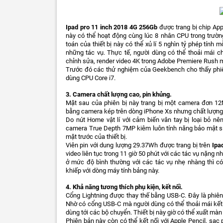
Ipad pro 11 inch 2018 4G 256Gb
được trang bị chip Ap
này có thể hoạt động cùng lúc 8 nhân CPU trong trườn
toán của thiết bị này có thể xủ lí 5 nghìn tỷ phép tính 
những tác vụ. Thực tế, người dùng có thể thoải mái c
chỉnh sửa, render video 4K trong Adobe Premiere Rush mà 
Trước đó các thử nghiệm của Geekbench cho thấy phi
dùng CPU Core i7.
3.
Camera chất lượng cao, pin khủng.
Mặt sau của phiên bị này trang bị một camera đơn 12
bằng camera kép trên dòng iPhone Xs nhưng chất lượng ả
Do nút Home vật lí với cảm biến vân tay bị loại bỏ 
camera True Depth 7MP kiêm luôn tính năng bảo mật si
mặt trước của thiết bị.
Viên pin với dung lượng 29.37Wh được trang bị trên
Ipa
video liên tục trong 11 giờ 50 phút với các tác vụ nặng
ở mức độ bình thường với các tác vụ nhẹ nhàng thì c
khiếp với dòng máy tính bảng này.
4.
Khả năng tương thích phụ kiện, kết nối.
Cổng Lightning được thay thế bằng USB-C. Đây là phiên 
Nhờ có cổng USB-C mà người dùng có thể thoải mái kết n
dùng tới các bộ chuyển. Thiết bị này giờ có thể xuất màn
Phiên bản này còn có thể kết nối với Apple Pencil, sạc 