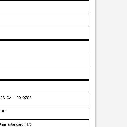
SS, GALILEO, QZSS
 EDR
29mm (standard), 1/3