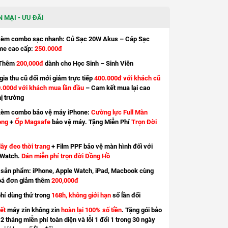
 MẠI - ƯU ĐÃI
kèm combo sạc nhanh: Củ Sạc 20W Akus – Cáp Sạc
e cao cấp:
250.000đ
Thêm
200,000đ
dành cho Học Sinh – Sinh Viên
ia thu cũ đổi mới giảm trực tiếp
400.000đ với khách cũ
.000d với khách mua lần đầu
– Cam kết mua lại cao
hị trường
kèm combo bảo vệ máy iPhone:
Cường lực Full Màn
ong
+
Ốp Magsafe
bảo vệ máy. Tặng Miễn Phí
Trọn Đời
ây đeo thời trang
+ Film PPF bảo vệ màn hình đối với
 Watch.
Dán miễn phí trọn đời Đồng Hồ
sản phẩm: iPhone, Apple Watch, iPad, Macbook cùng
oá đơn giảm thêm
200,000đ
hí dùng thử trong
168h, không giới hạn
số lần đổi
ết
máy zin không zin
hoàn lại 100% số tiền
. Tặng gói bảo
2 tháng miễn phí toàn diện và lỗi 1 đổi 1 trong 30 ngày