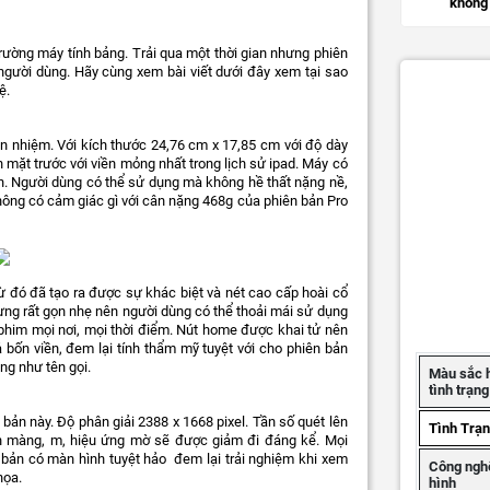
không 
rường máy tính bảng. Trải qua một thời gian nhưng phiên
gười dùng. Hãy cùng xem bài viết dưới đây xem tại sao
ệ.
iền nhiệm. Với kích thước 24,76 cm x 17,85 cm với độ dày
mặt trước với viền mỏng nhất trong lịch sử ipad. Máy có
ròn. Người dùng có thể sử dụng mà không hề thất nặng nề,
không có cảm giác gì với cân nặng 468g của phiên bản Pro
, từ đó đã tạo ra được sự khác biệt và nét cao cấp hoài cổ
hưng rất gọn nhẹ nên người dùng có thể thoải mái sử dụng
m phim mọi nơi, mọi thời điểm. Nút home được khai tử nên
bốn viền, đem lại tính thẩm mỹ tuyệt với cho phiên bản
ng như tên gọi.
Màu sắc 
tình trạn
 bản này. Độ phân giải 2388 x 1668 pixel. Tần số quét lên
Tình Trạ
ịn màng, m, hiệu ứng mờ sẽ được giảm đi đáng kể. Mọi
n bản có màn hình tuyệt hảo đem lại trải nghiệm khi xem
Công ngh
họa.
hình