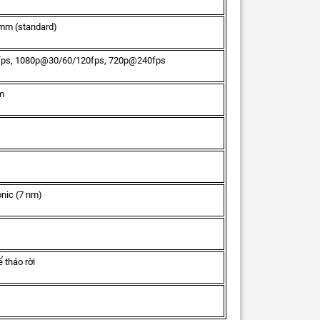
2mm (standard)
ps, 1080p@30/60/120fps, 720p@240fps
m
nic (7 nm)
 tháo rời