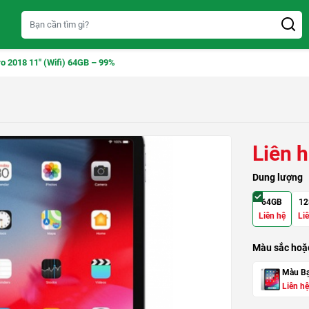
ro 2018 11″ (Wifi) 64GB – 99%
Liên 
Dung lượng
64GB
12
Liên hệ
Li
Màu sắc hoặc
Màu B
Liên hệ