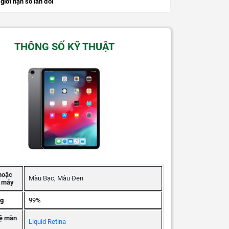
giới hạn số lần đổi
THÔNG SỐ KỸ THUẬT
hoặc
Màu Bạc, Màu Đen
g máy
ng
99%
ệ màn
Liquid Retina