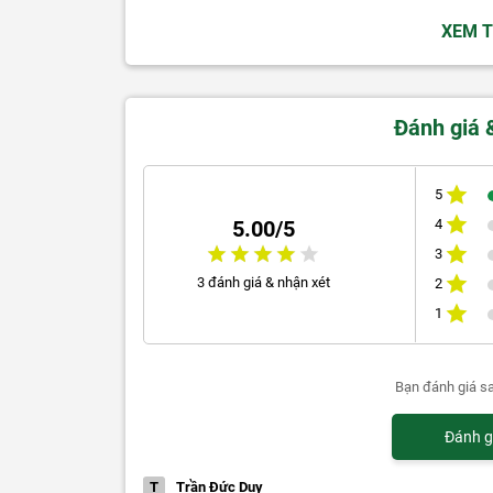
XEM 
Đánh giá 
5
4
5.00/5
3
3 đánh giá & nhận xét
2
1
Bạn đánh giá s
Đánh g
T
Trần Đức Duy