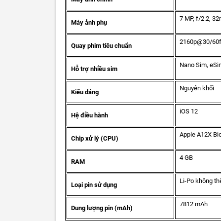
7 MP, f/2.2, 3
Máy ảnh phụ
2160p@30/60f
Quay phim tiêu chuẩn
Nano Sim, eSi
Hỗ trợ nhiều sim
Nguyên khối
Kiểu dáng
iOS 12
Hệ điều hành
Apple A12X Bio
Chip xử lý (CPU)
4 GB
RAM
Li-Po không thể
Loại pin sử dụng
7812 mAh
Dung lượng pin (mAh)