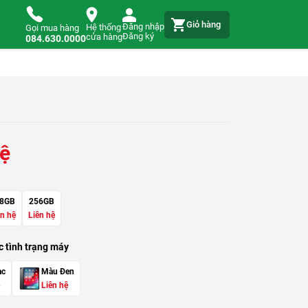
Giỏ hàng
Đăng nhập
Hệ thống
Gọi mua hàng
Đăng ký
cửa hàng
084.630.0000
hệ
8GB
256GB
ên hệ
Liên hệ
 tình trạng máy
ạc
Màu Đen
Liên hệ