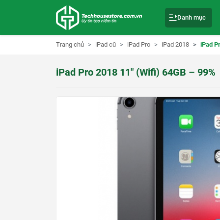
S
k
Danh mục
i
p
t
o
Trang chủ
iPad cũ
iPad Pro
iPad 2018
iPad P
c
o
n
iPad Pro 2018 11″ (Wifi) 64GB – 99%
t
e
n
t