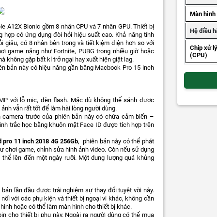
Màn hình
ple A12X Bionic gồm 8 nhân CPU và 7 nhân GPU. Thiết bị
Hệ điều h
g hợp có ứng dụng đòi hỏi hiệu suất cao. Khả năng tính
mỗi giâu, có 8 nhân bên trong và tiết kiệm điện hơn so với
Chip xử l
hơi game nặng như Fortnite, PUBG trong nhiều giờ hoặc
(CPU)
không gặp bất kí trở ngại hay xuất hiện giật lag.
ên bản này có hiệu năng gần bằng Macbook Pro 15 inch
MP với lỗ mic, đèn flash. Mặc dù không thể sánh được
nh vẫn rất tốt để làm hài lòng người dùng.
nên camera trước của phiên bản này có chứa cảm biến –
nh trắc học bằng khuôn mặt Face ID được tích hợp trên
d pro 11 inch 2018 4G 256Gb
, phiên bản này có thể phát
 như chơi game, chỉnh sửa hình ảnh video. Còn nếu sử dụng
ó thể lên đến một ngày rưỡi. Một dung lượng quá khủng
bản lần đầu được trải nghiệm sự thay đổi tuyệt vời này.
ối với các phụ kiện và thiết bị ngoại vi khác, không cần
 hình hoặc có thể làm màn hình cho thiết bị khác.
pin cho thiết bị phụ này. Ngoài ra người dùng có thể mua