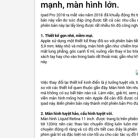
mạnh, màn hình lớn.
Ipad Pro 2018 ra mắt vào năm 2018 đã khuấy động thị t
bản này vẫn dư sức đáp ứng được tất cả các nhu cầu n
phiên bản này lại lấy lòng được rất nhiều tín độ công ngh
1. Thiết kế gọn nhé, mềm mại.
Apple sử dụng một thiết kế thay đôi so với phiên bản t
5,9 mm. Máy nhỏ và mỏng, màn hình gần như chiếm trọn 
mặt lung phẳng, góc cạnh tỉ mỉ, vuông vắn thay vì bo t
xách tay hay cho vào trong balo rất thoải mái, gần như 
này.
Việc thay đổi lại thiết kế kinh điển là ý tưởng tuyệt vời
so với các thiết kế quen thuộc gần đây. Màn hình lớn n
mà không có sự bất tiện nào cả. Làm việc, giải trí, xe
viền màn hình mỏng hơn nên Apple đã cân đối được cả 
ipad này. Biến phiên bản này thành một phiên bản Pro đú
2. Màn hình tuyệt hảo, cấu hình tuyệt vời.
Màn hình Liquid Retina 11 inch được trang bị trên phiên
tới 120Hz nên các thao tác chuyển động luôn luôn m
chuyện động rõ ràng và có độ chi tiết cao. Đây là phiê
phim giải trí và đặc biệt nó còn tối ưu cho các tác vụ đồ 