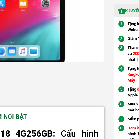
KHUYẾN
Tặng 
Wekom
Giảm 
Tham g
và
200
nhất t
Tặng 
Kingk
Máy
Tặng
d
Apple
Mua 2 
một h
M NỔI BẬT
Miễn p
Cam k
018 4G256GB:
Cấu hình
hành 1