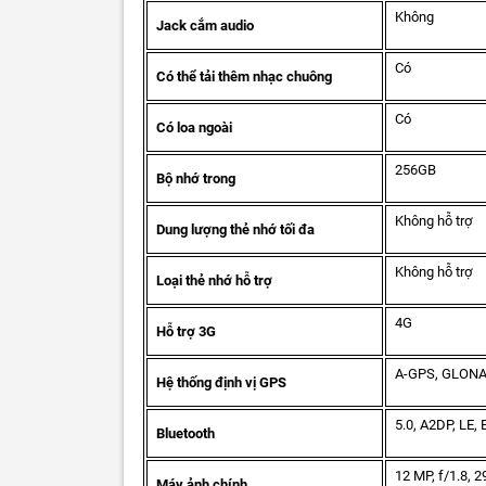
Không
Jack cắm audio
Có
Có thể tải thêm nhạc chuông
Có
Có loa ngoài
256GB
Bộ nhớ trong
Không hỗ trợ
Dung lượng thẻ nhớ tối đa
Không hỗ trợ
Loại thẻ nhớ hỗ trợ
4G
Hỗ trợ 3G
A-GPS, GLONA
Hệ thống định vị GPS
5.0, A2DP, LE,
Bluetooth
12 MP, f/1.8, 
Máy ảnh chính