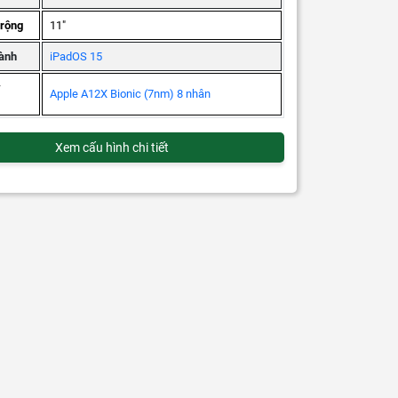
 rộng
11"
ành
iPadOS 15
ý
Apple A12X Bionic (7nm) 8 nhân
Xem cấu hình chi tiết