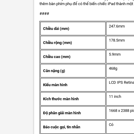
thêm bàn phím phụ để có thể biến chiếc iPad thành một 
####
247.6mm
Chiều dài (mm)
178.5mm
Chiều rộng (mm)
5.9mm
Chiều cao (mm)
468g
Cân nặng (g)
LCD IPS Retin
Kiểu màn hình
11 inch
Kích thước màn hình
1668 x 2388 pi
Độ phân giải màn hình
Có
Báo cuộc gọi, tin nhắn