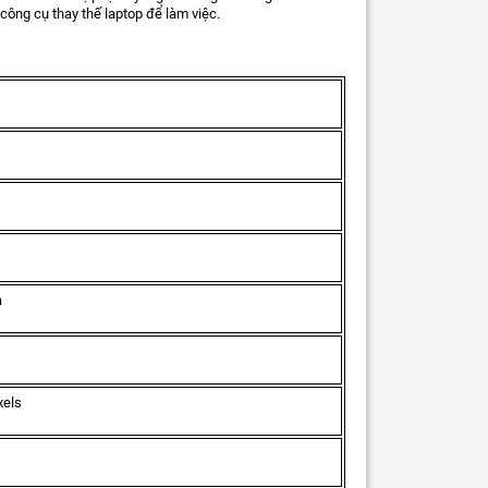
công cụ thay thế laptop để làm việc.
a
xels