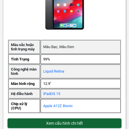
Màu sắc hoặc
Màu Bạc, Màu Đen
tình trạng máy
Tình Trạng
99%
Công nghệ màn
Liquid Retina
hình
Màn hình rộng
12.9"
Hệ điều hành
iPadOS 15
Chip xử lý
Apple A12Z Bionic
(CPU)
Xem cấu hình chi tiết