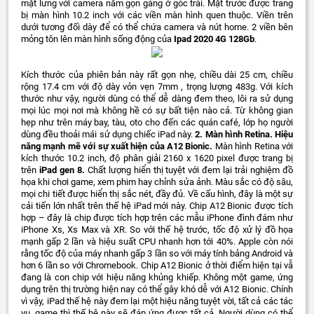
mặt lưng với camera nằm gọn gàng ở góc trái. Mặt trước được trang
bị màn hình 10.2 inch với các viền màn hình quen thuộc. Viền trên
dưới tương đối dày để có thể chứa camera và nút home. 2 viền bên
mỏng tôn lên màn hình sống động của
Ipad 2020 4G 128Gb
.
Kích thước của phiên bản này rất gọn nhẹ, chiều dài 25 cm, chiều
rộng 17.4 cm với độ dày vỏn vẹn 7mm , trọng lượng 483g. Với kích
thước như vậy, người dùng có thể dễ dàng đem theo, lôi ra sử dụng
mọi lúc mọi nơi mà không hề có sự bất tiện nào cả. Từ không gian
hẹp như trên máy bay, tàu, oto cho đến các quán café, lớp họ người
dùng đều thoải mái sử dụng chiếc iPad này.
2. Màn hình Retina. Hiệu
năng mạnh mẽ với sự xuất hiện của A12 Bionic.
Màn hình Retina với
kích thước 10.2 inch, độ phân giải 2160 x 1620 pixel được trang bị
trên
iPad gen 8.
Chất lượng hiển thị tuyệt với đem lại trải nghiệm đồ
họa khi chơi game, xem phim hay chỉnh sửa ảnh. Màu sắc có độ sâu,
mọi chi tiết được hiển thị sắc nét, đầy đủ. Về cấu hình, đây là một sự
cải tiến lớn nhất trên thế hệ iPad mới này. Chip A12 Bionic được tích
hợp – đây là chip được tích hợp trên các mẫu iPhone đình đám như
iPhone Xs, Xs Max và XR. So với thế hệ trước, tốc độ xử lý đồ họa
mạnh gấp 2 lần và hiệu suất CPU nhanh hơn tới 40%. Apple còn nói
rằng tốc độ của máy nhanh gấp 3 lần so với máy tính bảng Android và
hơn 6 lần so với Chromebook. Chip A12 Bionic ở thời điểm hiện tại vẫ
đang là con chip với hiệu năng khủng khiếp. Không một game, ứng
dụng trên thị trường hiện nay có thể gây khó dễ với A12 Bionic. Chính
vì vậy, iPad thế hệ này đem lại một hiệu năng tuyệt vời, tất cả các tác
vụ, game thì thế hệ này sẽ đáp ứng được tất cả. Người dùng có thể