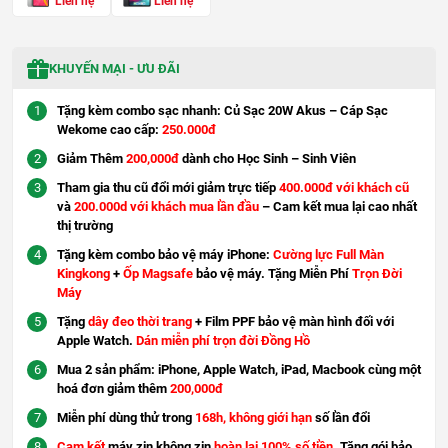
Liên hệ
Liên hệ
KHUYẾN MẠI - ƯU ĐÃI
Tặng kèm combo sạc nhanh: Củ Sạc 20W Akus – Cáp Sạc
Wekome cao cấp:
250.000đ
Giảm Thêm
200,000đ
dành cho Học Sinh – Sinh Viên
Tham gia thu cũ đổi mới giảm trực tiếp
400.000đ với khách cũ
và
200.000d với khách mua lần đầu
– Cam kết mua lại cao nhất
thị trường
Tặng kèm combo bảo vệ máy iPhone:
Cường lực Full Màn
Kingkong
+
Ốp Magsafe
bảo vệ máy. Tặng Miễn Phí
Trọn Đời
Máy
Tặng
dây đeo thời trang
+ Film PPF bảo vệ màn hình đối với
Apple Watch.
Dán miễn phí trọn đời Đồng Hồ
Mua 2 sản phẩm: iPhone, Apple Watch, iPad, Macbook cùng một
hoá đơn giảm thêm
200,000đ
Miễn phí dùng thử trong
168h, không giới hạn
số lần đổi
Cam kết
máy zin không zin
hoàn lại 100% số tiền
. Tặng gói bảo