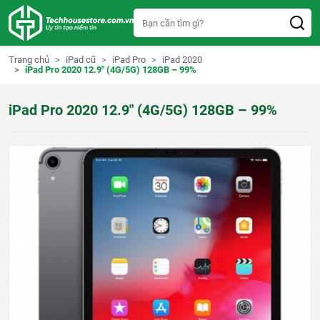
S
k
i
p
t
Trang chủ
iPad cũ
iPad Pro
iPad 2020
o
iPad Pro 2020 12.9″ (4G/5G) 128GB – 99%
c
o
n
iPad Pro 2020 12.9″ (4G/5G) 128GB – 99%
t
e
n
t