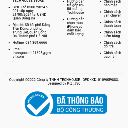
TECHHOUSE STORE
Hướng dẫn
Chính sách
trả góp 0%
bảo mật
GPKD số 8500798247-
lãi suất tại
001 cấp ngày
Chính sách
Techhouse
21/08/2024 tại UBND
vận chuyển
Quận Đống Đa
Hướng dẫn
Chính sách
chọn mua
Địa chỉ: Số 63, phố Đặng
thanh toán
iPhone cũ
Tiến Đông, phường
đảm bảo
Trung Liệt, quận Đống
Chính sách
chất lượng
Đa, Thành phố Hà Nội
kiểm hàng
Hotline: 034.369.6666
Chính sách
đổi trả
Email:
tranngocanh21695@gm
Chính sách
ail.com
bảo hành
Copyright ©2022 Công ty TNHH TECHHOUSE - GPDKKD: 0109059883.
Designed by Kiz ,.JSC