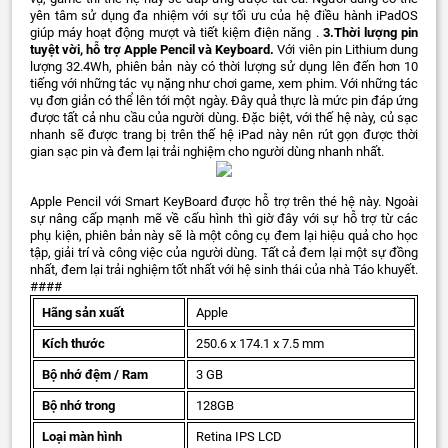
yên tâm sử dụng đa nhiệm với sự tối ưu của hệ điều hành iPadOS
giúp máy hoạt động mượt và tiết kiệm điện năng .
3.Thời lượng pin
tuyệt vời, hỗ trợ Apple Pencil và Keyboard.
Với viên pin Lithium dung
lượng 32.4Wh, phiên bản này có thời lượng sử dụng lên đến hơn 10
tiếng với những tác vụ nặng như chơi game, xem phim. Với những tác
vụ đơn giản có thể lên tới một ngày. Đây quả thực là mức pin đáp ứng
được tất cả nhu cầu của người dùng. Đặc biệt, với thế hệ này, củ sạc
nhanh sẽ được trang bị trên thế hệ iPad này nên rút gọn được thời
gian sạc pin và đem lại trải nghiệm cho người dùng nhanh nhất.
Apple Pencil với Smart KeyBoard được hỗ trợ trên thé hệ này. Ngoài
sự nâng cấp mạnh mẽ về cấu hình thì giờ đây với sự hỗ trợ từ các
phụ kiện, phiên bản này sẽ là một công cụ đem lại hiệu quả cho học
tập, giải trí và công việc của người dùng. Tất cả đem lại một sự đồng
nhất, đem lại trải nghiệm tốt nhất với hệ sinh thái của nhà Táo khuyết.
####
Hãng sản xuất
Apple
Kích thước
250.6 x 174.1 x 7.5 mm
Bộ nhớ đệm / Ram
3 GB
Bộ nhớ trong
128GB
Loại màn hình
Retina IPS LCD