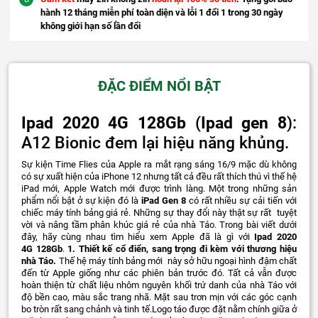
hành 12 tháng miễn phí toàn diện và lỗi 1 đổi 1 trong 30 ngày
không giới hạn số lần đổi
ĐẶC ĐIỂM NỔI BẬT
Ipad 2020 4G 128Gb
(
Ipad gen 8
):
A12 Bionic đem lại hiệu năng khủng.
Sự kiện Time Flies của Apple ra mắt rạng sáng 16/9 mặc dù không
có sự xuất hiện của iPhone 12 nhưng tất cả đều rất thích thú vì thế hệ
iPad mới, Apple Watch mới được trình làng. Một trong những sản
phẩm nổi bật ở sự kiện đó là
iPad Gen 8
có rất nhiều sự cải tiến với
chiếc máy tính bảng giá rẻ. Những sự thay đổi này thật sự rất tuyệt
vời và nâng tầm phân khúc giá rẻ của nhà Táo. Trong bài viết dưới
đây, hãy cùng nhau tìm hiểu xem Apple đã là gì với
Ipad 2020
4G 128Gb
.
1. Thiết kế cổ điển, sang trọng đi kèm với thương hiệu
nhà Táo.
Thế hệ máy tính bảng mới này sở hữu ngoại hình đậm chất
đến từ Apple giống như các phiên bản trước đó. Tất cả vẫn được
hoàn thiện từ chất liệu nhôm nguyên khối trứ danh của nhà Táo với
độ bền cao, màu sắc trang nhã. Mặt sau trơn mịn với các góc cạnh
bo tròn rất sang chảnh và tinh tế.Logo táo được đặt nằm chính giữa ở