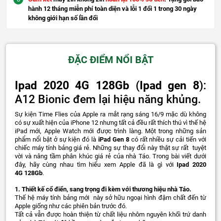
hành 12 tháng miễn phí toàn diện và lỗi 1 đổi 1 trong 30 ngày
không giới hạn số lần đổi
ĐẶC ĐIỂM NỔI BẬT
Ipad 2020 4G 128Gb
(
Ipad gen 8
):
A12 Bionic đem lại hiệu năng khủng.
Sự kiện Time Flies của Apple ra mắt rạng sáng 16/9 mặc dù không
có sự xuất hiện của iPhone 12 nhưng tất cả đều rất thích thú vì thế hệ
iPad mới, Apple Watch mới được trình làng. Một trong những sản
phẩm nổi bật ở sự kiện đó là
iPad Gen 8
có rất nhiều sự cải tiến với
chiếc máy tính bảng giá rẻ. Những sự thay đổi này thật sự rất tuyệt
vời và nâng tầm phân khúc giá rẻ của nhà Táo. Trong bài viết dưới
đây, hãy cùng nhau tìm hiểu xem Apple đã là gì với
Ipad 2020
4G 128Gb
.
1. Thiết kế cổ điển, sang trọng đi kèm với thương hiệu nhà Táo.
Thế hệ máy tính bảng mới này sở hữu ngoại hình đậm chất đến từ
Apple giống như các phiên bản trước đó.
Tất cả vẫn được hoàn thiện từ chất liệu nhôm nguyên khối trứ danh