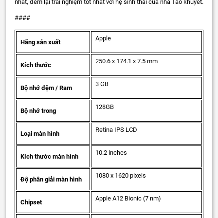
nhất, đem lại trải nghiệm tốt nhất với hệ sinh thái của nhà Táo khuyết.
####
Apple
Hãng sản xuất
250.6 x 174.1 x 7.5 mm
Kích thước
3 GB
Bộ nhớ đệm / Ram
128GB
Bộ nhớ trong
Retina IPS LCD
Loại màn hình
10.2 inches
Kích thước màn hình
1080 x 1620 pixels
Độ phân giải màn hình
Apple A12 Bionic (7 nm)
Chipset