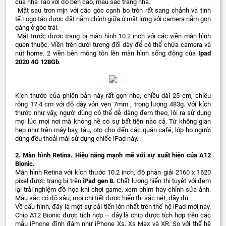
của nhà Táo với độ bền cao, màu sắc trang nhã.
Mặt sau trơn mịn với các góc cạnh bo tròn rất sang chảnh và tinh
tế.Logo táo được đặt nằm chính giữa ở mặt lưng với camera nằm gọn
gàng ở góc trái.
Mặt trước được trang bị màn hình 10.2 inch với các viền màn hình
quen thuộc. Viền trên dưới tương đối dày để có thể chứa camera và
nút home. 2 viền bên mỏng tôn lên màn hình sống động của
Ipad
2020 4G 128Gb
.
Kích thước của phiên bản này rất gọn nhẹ, chiều dài 25 cm, chiều
rộng 17.4 cm với độ dày vỏn vẹn 7mm , trọng lượng 483g. Với kích
thước như vậy, người dùng có thể dễ dàng đem theo, lôi ra sử dụng
mọi lúc mọi nơi mà không hề có sự bất tiện nào cả. Từ không gian
hẹp như trên máy bay, tàu, oto cho đến các quán café, lớp họ người
dùng đều thoải mái sử dụng chiếc iPad này.
2. Màn hình Retina. Hiệu năng mạnh mẽ với sự xuất hiện của A12
Bionic.
Màn hình Retina với kích thước 10.2 inch, độ phân giải 2160 x 1620
pixel được trang bị trên
iPad gen 8.
Chất lượng hiển thị tuyệt với đem
lại trải nghiệm đồ họa khi chơi game, xem phim hay chỉnh sửa ảnh.
Màu sắc có độ sâu, mọi chi tiết được hiển thị sắc nét, đầy đủ.
Về cấu hình, đây là một sự cải tiến lớn nhất trên thế hệ iPad mới này.
Chip A12 Bionic được tích hợp – đây là chip được tích hợp trên các
mẫu iPhone đình đám như iPhone Xs, Xs Max và XR. So với thế hệ