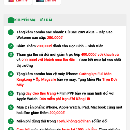
Liên hệ
Liên hệ
KHUYẾN MẠI - ƯU ĐÃI
Tặng kèm combo sạc nhanh: Củ Sạc 20W Akus – Cáp Sạc
Wekome cao cấp:
250.000đ
Giảm Thêm
200,000đ
dành cho Học Sinh – Sinh Viên
Tham gia thu cũ đổi mới giảm trực tiếp
400.000đ với khách cũ
và
200.000d với khách mua lần đầu
– Cam kết mua lại cao nhất
thị trường
Tặng kèm combo bảo vệ máy iPhone:
Cường lực Full Màn
Kingkong
+
Ốp Magsafe
bảo vệ máy. Tặng Miễn Phí
Trọn Đời
Máy
Tặng
dây đeo thời trang
+ Film PPF bảo vệ màn hình đối với
Apple Watch.
Dán miễn phí trọn đời Đồng Hồ
Mua 2 sản phẩm: iPhone, Apple Watch, iPad, Macbook cùng một
hoá đơn giảm thêm
200,000đ
Miễn phí dùng thử trong
168h, không giới hạn
số lần đổi
Cam kết
máy zin không zin
hoàn lại 100% số tiền
. Tặng gói bảo