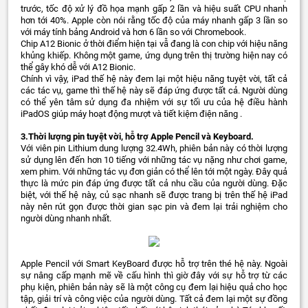
trước, tốc độ xử lý đồ họa mạnh gấp 2 lần và hiệu suất CPU nhanh
hơn tới 40%. Apple còn nói rằng tốc độ của máy nhanh gấp 3 lần so
với máy tính bảng Android và hơn 6 lần so với Chromebook.
Chip A12 Bionic ở thời điểm hiện tại vẫ đang là con chip với hiệu năng
khủng khiếp. Không một game, ứng dụng trên thị trường hiện nay có
thể gây khó dễ với A12 Bionic.
Chính vì vậy, iPad thế hệ này đem lại một hiệu năng tuyệt vời, tất cả
các tác vụ, game thì thế hệ này sẽ đáp ứng được tất cả. Người dùng
có thể yên tâm sử dụng đa nhiệm với sự tối ưu của hệ điều hành
iPadOS giúp máy hoạt động mượt và tiết kiệm điện năng .
3.Thời lượng pin tuyệt vời, hỗ trợ Apple Pencil và Keyboard.
Với viên pin Lithium dung lượng 32.4Wh, phiên bản này có thời lượng
sử dụng lên đến hơn 10 tiếng với những tác vụ nặng như chơi game,
xem phim. Với những tác vụ đơn giản có thể lên tới một ngày. Đây quả
thực là mức pin đáp ứng được tất cả nhu cầu của người dùng. Đặc
biệt, với thế hệ này, củ sạc nhanh sẽ được trang bị trên thế hệ iPad
này nên rút gọn được thời gian sạc pin và đem lại trải nghiệm cho
người dùng nhanh nhất.
Apple Pencil với Smart KeyBoard được hỗ trợ trên thé hệ này. Ngoài
sự nâng cấp mạnh mẽ về cấu hình thì giờ đây với sự hỗ trợ từ các
phụ kiện, phiên bản này sẽ là một công cụ đem lại hiệu quả cho học
tập, giải trí và công việc của người dùng. Tất cả đem lại một sự đồng