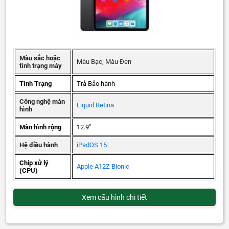
Màu sắc hoặc
Màu Bạc, Màu Đen
tình trạng máy
Tình Trạng
Trả Bảo hành
Công nghệ màn
Liquid Retina
hình
Màn hình rộng
12.9"
Hệ điều hành
iPadOS 15
Chip xử lý
Apple A12Z Bionic
(CPU)
Xem cấu hình chi tiết