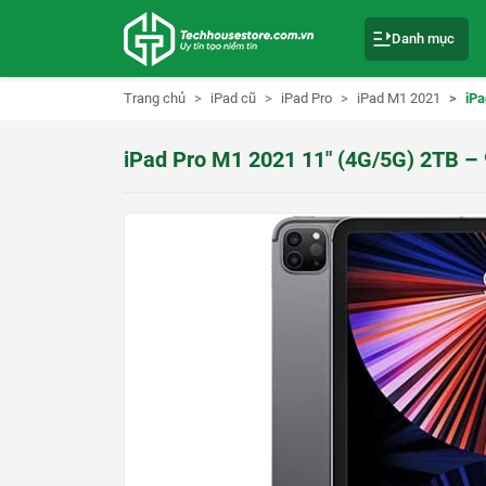
S
k
Danh mục
i
p
t
o
Trang chủ
iPad cũ
iPad Pro
iPad M1 2021
iPa
c
o
n
iPad Pro M1 2021 11″ (4G/5G) 2TB –
t
e
n
t