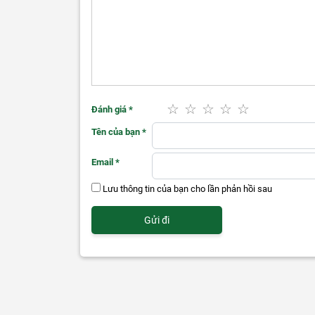
chuyển ra khỏi khung hình.
Ngay cả khi có thêm sự xuất hiện của người khác, c
khung hình một cách mượt mà sao cho vừa tầm nhìn 
chuyện. Ngoài ra nó cũng giúp người dùng cài đặt nhận
Bộ đôi camera phía sau bao gồm camera góc rộng 12M
chụp ảnh, quay video một cách hoàn hảo, thậm chí là t
mới cũng có nhiều bộ xử lý hình ảnh hơn và giờ đây ng
Đánh giá
*
Ngoài ra, cảm biến LiDAR ở mặt sau cũng hỗ trợ tạo ch
Tên của bạn
*
AR cực kì sống động. Những bức ảnh được chụp vào ba
năng lấy nét chính xác trong điều kiện ánh sáng yếu có 
Email
*
Lưu thông tin của bạn cho lần phản hồi sau
Hệ điều hành iPadOS lin
Độc đáo, đa dạng và dễ sử dụng là những điều để nói
tảng mạnh mẽ tương tự như iOS, cung cấp những trải n
của iPad.
Người dùng có thể thực hiện đa nhiệm vô cùng dễ dà
thống bằng bàn di chuột. Không những vậy, iPadOS 14 
hạn như sao chép và dán những ghi chú viết tay dưới dạ