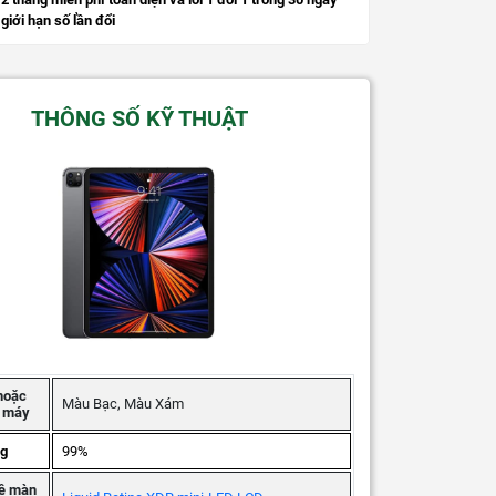
giới hạn số lần đổi
THÔNG SỐ KỸ THUẬT
hoặc
Màu Bạc, Màu Xám
g máy
ng
99%
ệ màn