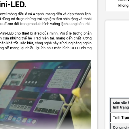
ni-LED.
không 
 bezel mỏng đều ở cả 4 cạnh, mang đến vẻ đẹp thanh lịch,
ời dùng có được những trải nghiệm tầm nhìn rộng và thoải
a được đặt trong module hình vuông lệch sang bên trái.
ini-LED cho thiết bị iPad của mình. Với tỉ lệ tương phản
nh của những thế hệ iPad hiện tại, mang đến chất lượng
hản khá tốt. Đặc biệt, công nghệ này sử dụng hàng nghìn
ng sẽ mang lại nhiều lợi ích như màn hình OLED nhưng
Màu sắc 
tình trạn
Tình Trạ
Công ngh