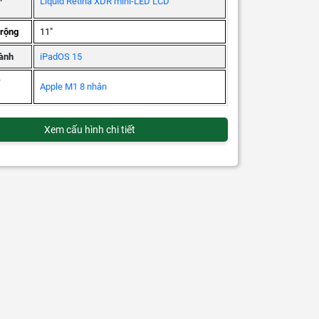
Liquid Retina XDR mini-LED LCD
 rộng
11"
ành
iPadOS 15
ý
Apple M1 8 nhân
Xem cấu hình chi tiết