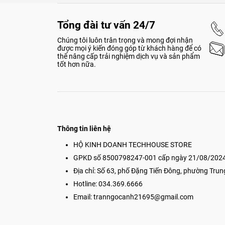
Hỗ trợ cổng kết nối Thu
Tổng đài tư vấn 24/7
Để có được quy trình làm việc sáng tạo mạnh mẽ, iPad 
hoạt và nhanh nhất từng có trên iPad, hoạt động với cá
Chúng tôi luôn trân trọng và mong đợi nhận
dây nhiều hơn gấp 4 lần so với những thế hệ tiền nhiệm,
được mọi ý kiến đóng góp từ khách hàng để có
liệu với tốc độ cao hơn, xuất hình ảnh ra màn hình với độ
thể nâng cấp trải nghiệm dịch vụ và sản phẩm
tốt hơn nữa.
####
Thông tin liên hệ
HỘ KINH DOANH TECHHOUSE STORE
GPKD số 8500798247-001 cấp ngày 21/08/2024
Địa chỉ: Số 63, phố Đặng Tiến Đông, phường Trun
Hotline: 034.369.6666
Email:
tranngocanh21695@gmail.com