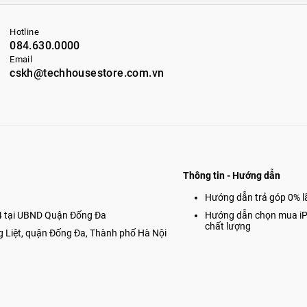
nderbolt siêu mạnh mẽ
Hotline
Pro 12.9 inch 2021 hỗ trợ cổng kết nối Thunderbolt linh
084.630.0000
c đầu nối USB-C hiện có. Băng thông dành cho kết nối có
 lên đến 40Gbps. Điều này cho phép thiết bị truyền tải dữ
Email
 phân giải lên đến 6K.
cskh@techhousestore.com.vn
Thông tin - Hướng dẫn
Hướng dẫn trả góp 0% lã
 tại UBND Quận Đống Đa
Hướng dẫn chọn mua i
chất lượng
g Liệt, quận Đống Đa, Thành phố Hà Nội