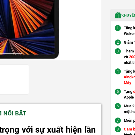
KHUYẾN
Tặng 
Wekom
Giảm 
Tham g
và
200
nhất t
Tặng 
Kingk
Máy
Tặng
d
Apple
Mua 2 
một h
M NỔI BẬT
Miễn p
trọng với sự xuất hiện lần
Cam k
hành 1