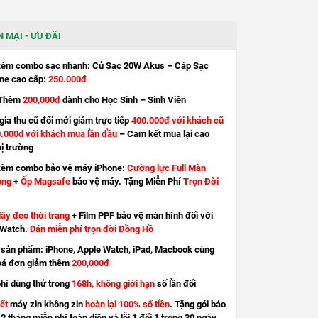
 MẠI - ƯU ĐÃI
kèm combo sạc nhanh: Củ Sạc 20W Akus – Cáp Sạc
e cao cấp:
250.000đ
Thêm
200,000đ
dành cho Học Sinh – Sinh Viên
ia thu cũ đổi mới giảm trực tiếp
400.000đ với khách cũ
.000d với khách mua lần đầu
– Cam kết mua lại cao
hị trường
kèm combo bảo vệ máy iPhone:
Cường lực Full Màn
ong
+
Ốp Magsafe
bảo vệ máy. Tặng Miễn Phí
Trọn Đời
ây đeo thời trang
+ Film PPF bảo vệ màn hình đối với
 Watch.
Dán miễn phí trọn đời Đồng Hồ
sản phẩm: iPhone, Apple Watch, iPad, Macbook cùng
oá đơn giảm thêm
200,000đ
hí dùng thử trong
168h, không giới hạn
số lần đổi
ết
máy zin không zin
hoàn lại 100% số tiền
. Tặng gói bảo
2 tháng miễn phí toàn diện và lỗi 1 đổi 1 trong 30 ngày