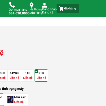
Giỏ hàng
Đăng nhập
Hệ thống
Gọi mua hàng
Đăng ký
cửa hàng
084.630.0000
hệ
6GB
512GB
1TB
2TB
ên hệ
Liên hệ
Liên hệ
Liên hệ
 tình trạng máy
ạc
Màu Xám
Liên hệ