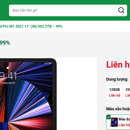
d Pro M1 2021 11″ (4G/5G) 2TB – 99%
 99%
Liên 
Dung lượng
128GB
25
Liên hệ
Li
Màu sắc hoặc
Màu B
Liên hệ