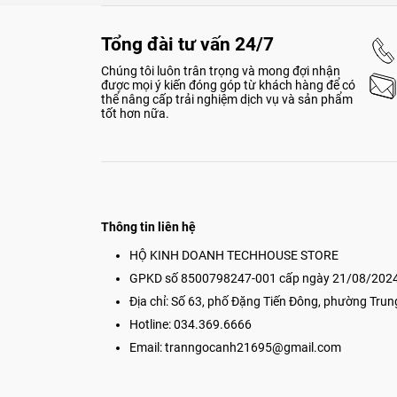
Hỗ trợ cổng kết nối Thu
Tổng đài tư vấn 24/7
Để có được quy trình làm việc sáng tạo mạnh mẽ, iPad 
hoạt và nhanh nhất từng có trên iPad, hoạt động với cá
Chúng tôi luôn trân trọng và mong đợi nhận
dây nhiều hơn gấp 4 lần so với những thế hệ tiền nhiệm,
được mọi ý kiến đóng góp từ khách hàng để có
liệu với tốc độ cao hơn, xuất hình ảnh ra màn hình với độ
thể nâng cấp trải nghiệm dịch vụ và sản phẩm
tốt hơn nữa.
####
Thông tin liên hệ
HỘ KINH DOANH TECHHOUSE STORE
GPKD số 8500798247-001 cấp ngày 21/08/2024
Địa chỉ: Số 63, phố Đặng Tiến Đông, phường Trun
Hotline: 034.369.6666
Email:
tranngocanh21695@gmail.com