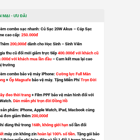
 MẠI - ƯU ĐÃI
kèm combo sạc nhanh: Củ Sạc 20W Akus – Cáp Sạc
e cao cấp:
250.000đ
Thêm
200,000đ
dành cho Học Sinh – Sinh Viên
ia thu cũ đổi mới giảm trực tiếp
400.000đ với khách cũ
.000d với khách mua lần đầu
– Cam kết mua lại cao
hị trường
kèm combo bảo vệ máy iPhone:
Cường lực Full Màn
ong
+
Ốp Magsafe
bảo vệ máy. Tặng Miễn Phí
Trọn Đời
ây đeo thời trang
+ Film PPF bảo vệ màn hình đối với
 Watch.
Dán miễn phí trọn đời Đồng Hồ
sản phẩm: iPhone, Apple Watch, iPad, Macbook cùng
oá đơn giảm thêm
200,000đ
hí dùng thử trong
168h, không giới hạn
số lần đổi
ết
máy zin không zin
hoàn lại 100% số tiền
. Tặng gói bảo
2 tháng miễn phí toàn diện và lỗi 1 đổi 1 trong 30 ngày