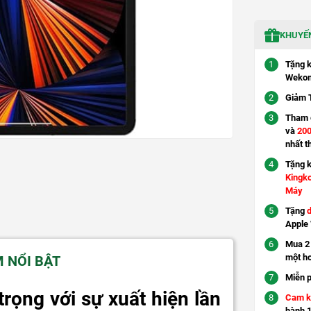
KHUYẾN
Tặng 
Wekom
Giảm 
Tham g
và
200
nhất t
Tặng 
Kingk
Máy
Tặng
d
Apple
Mua 2 
một h
M NỔI BẬT
Miễn p
trọng với sự xuất hiện lần
Cam k
hành 1