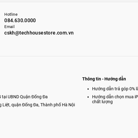
nderbolt siêu mạnh mẽ
Hotline
Pro 12.9 inch 2021 hỗ trợ cổng kết nối Thunderbolt linh
084.630.0000
c đầu nối USB-C hiện có. Băng thông dành cho kết nối có
 lên đến 40Gbps. Điều này cho phép thiết bị truyền tải dữ
Email
 phân giải lên đến 6K.
cskh@techhousestore.com.vn
Thông tin - Hướng dẫn
Hướng dẫn trả góp 0% lã
 tại UBND Quận Đống Đa
Hướng dẫn chọn mua i
chất lượng
g Liệt, quận Đống Đa, Thành phố Hà Nội