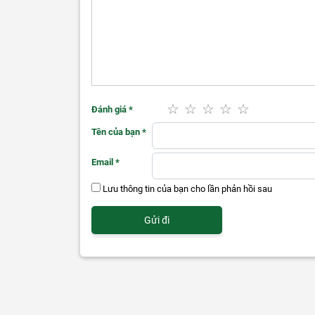
chuyển ra khỏi khung hình.
Ngay cả khi có thêm sự xuất hiện của người khác, c
khung hình một cách mượt mà sao cho vừa tầm nhìn 
chuyện. Ngoài ra nó cũng giúp người dùng cài đặt nhận
Bộ đôi camera phía sau bao gồm camera góc rộng 12M
chụp ảnh, quay video một cách hoàn hảo, thậm chí là t
mới cũng có nhiều bộ xử lý hình ảnh hơn và giờ đây ng
Đánh giá
*
Ngoài ra, cảm biến LiDAR ở mặt sau cũng hỗ trợ tạo ch
Tên của bạn
*
AR cực kì sống động. Những bức ảnh được chụp vào ba
năng lấy nét chính xác trong điều kiện ánh sáng yếu có 
Email
*
Lưu thông tin của bạn cho lần phản hồi sau
Hệ điều hành iPadOS lin
Độc đáo, đa dạng và dễ sử dụng là những điều để nói
tảng mạnh mẽ tương tự như iOS, cung cấp những trải n
của iPad.
Người dùng có thể thực hiện đa nhiệm vô cùng dễ dà
thống bằng bàn di chuột. Không những vậy, iPadOS 14 
hạn như sao chép và dán những ghi chú viết tay dưới dạ