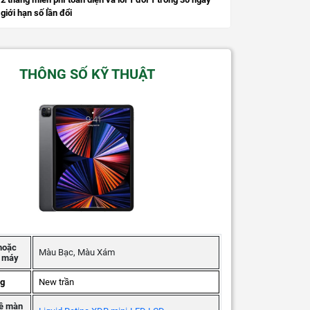
giới hạn số lần đổi
THÔNG SỐ KỸ THUẬT
hoặc
Màu Bạc, Màu Xám
g máy
ng
New trần
ệ màn