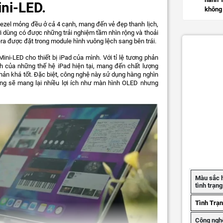
ni-LED.
không 
 bezel mỏng đều ở cả 4 cạnh, mang đến vẻ đẹp thanh lịch,
ời dùng có được những trải nghiệm tầm nhìn rộng và thoải
a được đặt trong module hình vuông lệch sang bên trái.
ini-LED cho thiết bị iPad của mình. Với tỉ lệ tương phản
nh của những thế hệ iPad hiện tại, mang đến chất lượng
hản khá tốt. Đặc biệt, công nghệ này sử dụng hàng nghìn
ng sẽ mang lại nhiều lợi ích như màn hình OLED nhưng
Màu sắc 
tình trạn
Tình Trạ
Công ngh