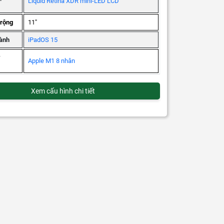
Liquid Retina XDR mini-LED LCD
 rộng
11"
ành
iPadOS 15
ý
Apple M1 8 nhân
Xem cấu hình chi tiết