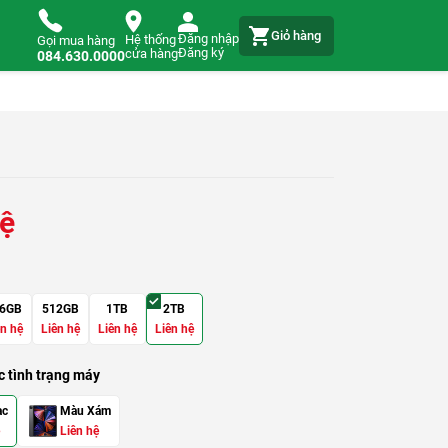
Giỏ hàng
Đăng nhập
Hệ thống
Gọi mua hàng
Đăng ký
cửa hàng
084.630.0000
hệ
6GB
512GB
1TB
2TB
ên hệ
Liên hệ
Liên hệ
Liên hệ
 tình trạng máy
ạc
Màu Xám
Liên hệ