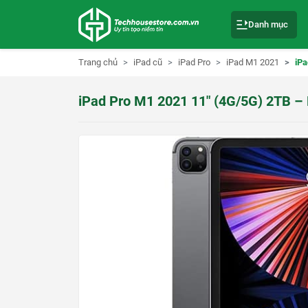
S
k
Danh mục
i
p
t
o
Trang chủ
iPad cũ
iPad Pro
iPad M1 2021
iPa
c
o
n
iPad Pro M1 2021 11″ (4G/5G) 2TB –
t
e
n
t