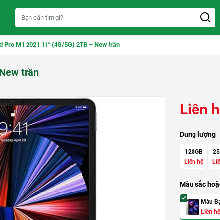
d Pro M1 2021 11″ (4G/5G) 2TB – New trần
 New trần
Liên 
Dung lượng
128GB
25
Liên hệ
Li
Màu sắc hoặc
Màu B
Liên hệ