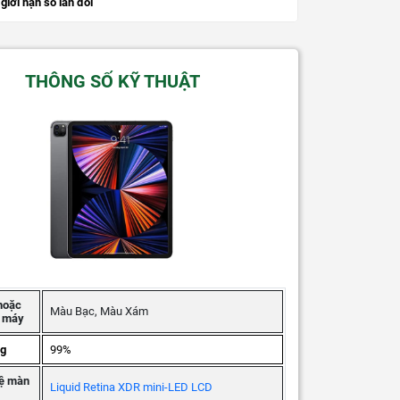
giới hạn số lần đổi
THÔNG SỐ KỸ THUẬT
hoặc
Màu Bạc, Màu Xám
g máy
ng
99%
ệ màn
Liquid Retina XDR mini-LED LCD