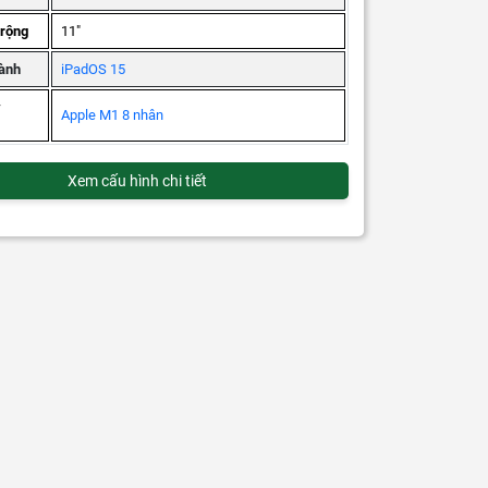
 rộng
11"
ành
iPadOS 15
ý
Apple M1 8 nhân
Xem cấu hình chi tiết