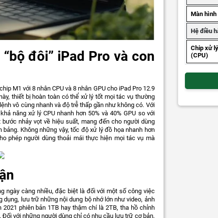
Màn hình
Hệ điều h
Chip xử l
 “bộ đôi” iPad Pro và con
(CPU)
on chip M1 với 8 nhân CPU và 8 nhân GPU cho iPad Pro 12.9
y, thiết bị hoàn toàn có thể xử lý tốt mọi tác vụ thường
 lệnh vô cùng nhanh và độ trễ thấp gần như không có. Với
ến khả năng xử lý CPU nhanh hơn 50% và 40% GPU so với
t bước nhảy vọt về hiệu suất, mang đến cho người dùng
nh bảng. Không những vậy, tốc độ xử lý đồ họa nhanh hơn
cho phép người dùng thoải mái thực hiện mọi tác vụ mà
tận
ng ngày càng nhiều, đặc biệt là đối với một số công việc
g dụng, lưu trữ những nội dung bộ nhớ lớn như video, ảnh
h 2021 phiên bản 1TB hay thậm chí là 2TB, tha hồ chỉnh
 Đối với những người dùng chỉ có nhu cầu lưu trữ cơ bản,