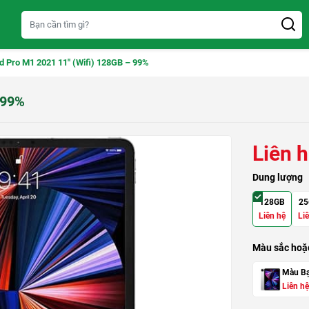
d Pro M1 2021 11″ (Wifi) 128GB – 99%
 99%
Liên 
Dung lượng
128GB
25
Liên hệ
Li
Màu sắc hoặc
Màu B
Liên hệ