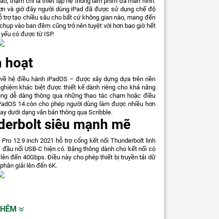
o, thậm chí là thiết lập hệ thống làm phim đa màn hình.
hơn và giờ đây người dùng iPad đã được sử dụng chế độ
 trợ tạo chiều sâu cho bất cứ không gian nào, mang đến
hụp vào ban đêm cũng trở nên tuyệt vời hơn bao giờ hết
 yếu có được từ ISP.
h hoạt
 về hệ điều hành iPadOS – được xây dựng dựa trên nền
ghiệm khác biệt được thiết kế dành riêng cho khả năng
cùng dễ dàng thông qua những thao tác chạm hoặc điều
iPadOS 14 còn cho phép người dùng làm được nhiều hơn
tay dưới dạng văn bản thông qua Scribble.
nderbolt siêu mạnh mẽ
Pro 12.9 inch 2021 hỗ trợ cổng kết nối Thunderbolt linh
c đầu nối USB-C hiện có. Băng thông dành cho kết nối có
 lên đến 40Gbps. Điều này cho phép thiết bị truyền tải dữ
 phân giải lên đến 6K.
THÊM