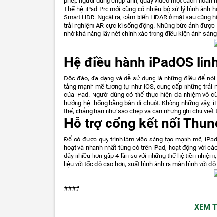
phép người dùng chụp ảnh, quay video một cách hoàn hả
Thế hệ iPad Pro mới cũng có nhiều bộ xử lý hình ảnh 
Smart HDR. Ngoài ra, cảm biến LiDAR ở mặt sau cũng hỗ
trải nghiệm AR cực kì sống động. Những bức ảnh được c
nhờ khả năng lấy nét chính xác trong điều kiện ánh sáng
Hệ điều hành iPadOS lin
Độc đáo, đa dạng và dễ sử dụng là những điều để nói
tảng mạnh mẽ tương tự như iOS, cung cấp những trải n
của iPad. Người dùng có thể thực hiện đa nhiệm vô 
hướng hệ thống bằng bàn di chuột. Không những vậy, 
thế, chẳng hạn như sao chép và dán những ghi chú viết 
Hỗ trợ cổng kết nối Thu
Để có được quy trình làm việc sáng tạo mạnh mẽ, iPad 
hoạt và nhanh nhất từng có trên iPad, hoạt động với cá
dây nhiều hơn gấp 4 lần so với những thế hệ tiền nhiệm,
liệu với tốc độ cao hơn, xuất hình ảnh ra màn hình với độ
####
XEM 