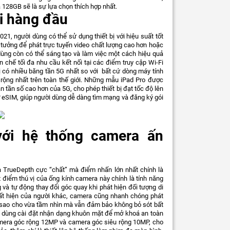
à 128GB sẽ là sự lựa chọn thích hợp nhất.
Fi hàng đầu
021, người dùng có thể sử dụng thiết bị với hiệu suất tốt
ý tưởng để phát trực tuyến video chất lượng cao hơn hoặc
dùng còn có thể sáng tạo và làm việc một cách hiệu quả
 chế tối đa nhu cầu kết nối tại các điểm truy cập Wi-Fi
ị có nhiều băng tần 5G nhất so với bất cứ dòng máy tính
rộng nhất trên toàn thế giới. Những mẫu iPad Pro được
n tần số cao hơn của 5G, cho phép thiết bị đạt tốc độ lên
ợ eSIM, giúp người dùng dễ dàng tìm mạng và đăng ký gói
với hệ thống camera ấn
a TrueDepth cực “chất” mà điểm nhấn lớn nhất chính là
 điểm thú vị của ống kính camera này chính là tính năng
 và tự động thay đổi góc quay khi phát hiện đối tượng di
uất hiện của người khác, camera cũng nhanh chóng phát
 sao cho vừa tầm nhìn mà vẫn đảm bảo không bỏ sót bất
ời dùng cài đặt nhận dạng khuôn mặt để mở khoá an toàn
mera góc rộng 12MP và camera góc siêu rộng 10MP, cho