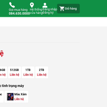
Giỏ hàng
Đăng nhập
Hệ thống
Gọi mua hàng
Đăng ký
cửa hàng
084.630.0000
hệ
6GB
512GB
1TB
2TB
ên hệ
Liên hệ
Liên hệ
Liên hệ
 tình trạng máy
ạc
Màu Xám
Liên hệ