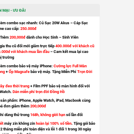
 MẠI - ƯU ĐÃI
kèm combo sạc nhanh: Củ Sạc 20W Akus – Cáp Sạc
e cao cấp:
250.000đ
Thêm
200,000đ
dành cho Học Sinh – Sinh Viên
ia thu cũ đổi mới giảm trực tiếp
400.000đ với khách cũ
.000d với khách mua lần đầu
– Cam kết mua lại cao
hị trường
kèm combo bảo vệ máy iPhone:
Cường lực Full Màn
ong
+
Ốp Magsafe
bảo vệ máy. Tặng Miễn Phí
Trọn Đời
ây đeo thời trang
+ Film PPF bảo vệ màn hình đối với
 Watch.
Dán miễn phí trọn đời Đồng Hồ
sản phẩm: iPhone, Apple Watch, iPad, Macbook cùng
oá đơn giảm thêm
200,000đ
hí dùng thử trong
168h, không giới hạn
số lần đổi
ết
máy zin không zin
hoàn lại 100% số tiền
. Tặng gói bảo
2 tháng miễn phí toàn diện và lỗi 1 đổi 1 trong 30 ngày