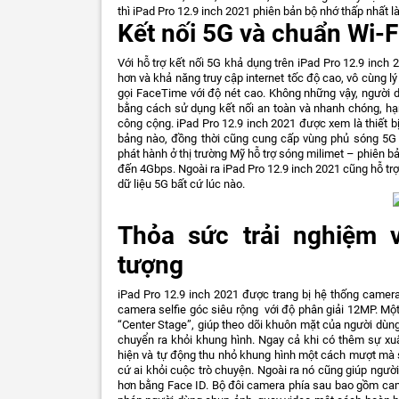
thì iPad Pro 12.9 inch 2021 phiên bản bộ nhớ thấp nhất l
Kết nối 5G và chuẩn Wi-
Với hỗ trợ kết nối 5G khả dụng trên iPad Pro 12.9 inch 2
hơn và khả năng truy cập internet tốc độ cao, vô cùng l
gọi FaceTime với độ nét cao. Không những vậy, người 
bằng cách sử dụng kết nối an toàn và nhanh chóng, hạn
công cộng. iPad Pro 12.9 inch 2021 được xem là thiết b
bảng nào, đồng thời cũng cung cấp vùng phủ sóng 5G 
phát hành ở thị trường Mỹ hỗ trợ sóng milimet – phiên bả
đến 4Gbps. Ngoài ra iPad Pro 12.9 inch 2021 cũng hỗ tr
dữ liệu 5G bất cứ lúc nào.
Thỏa sức trải nghiệm 
tượng
iPad Pro 12.9 inch 2021 được trang bị hệ thống camer
camera selfie góc siêu rộng với độ phân giải 12MP. Một
“Center Stage”, giúp theo dõi khuôn mặt của người dùng
chuyển ra khỏi khung hình. Ngay cả khi có thêm sự x
hiện và tự động thu nhỏ khung hình một cách mượt mà
cứ ai khỏi cuộc trò chuyện. Ngoài ra nó cũng giúp ngư
hơn bằng Face ID. Bộ đôi camera phía sau bao gồm ca