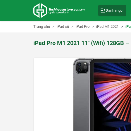
S
k
Danh mục
i
p
t
o
Trang chủ
iPad cũ
iPad Pro
iPad M1 2021
iPa
c
o
n
iPad Pro M1 2021 11″ (Wifi) 128GB –
t
e
n
t