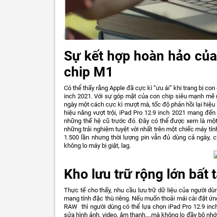
Sự kết hợp hoàn hảo của
chip M1
Có thể thấy rằng Apple đã cực kì “ưu ái” khi trang bị c
inch 2021. Với sự góp mặt của con chip siêu mạnh mẽ nà
ngày một cách cực kì mượt mà, tốc độ phản hồi lại hiệu
hiệu năng vượt trội, iPad Pro 12.9 inch 2021 mang đ
những thế hệ cũ trước đó. Đây có thể được xem là mộ
những trải nghiệm tuyệt vời nhất trên một chiếc máy tí
1.500 lần nhưng thời lượng pin vẫn đủ dùng cả ngày, 
không lo máy bị giật, lag.
Kho lưu trữ rộng lớn bất 
Thực tế cho thấy, nhu cầu lưu trữ dữ liệu của người dù
mang tính đặc thù riêng. Nếu muốn thoải mái cài đặt ứn
RAW thì người dùng có thể lựa chọn iPad Pro 12.9 inc
sửa hình ảnh, video, âm thanh,…mà không lo đầy bộ nhớ.