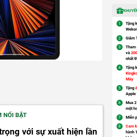
KHUYẾN
Tặng 
Wekom
Giảm 
Tham g
và
200
nhất t
Tặng 
Kingk
Máy
Tặng
d
Apple
Mua 2 
một h
M NỔI BẬT
Miễn p
Cam k
trọng với sự xuất hiện lần
hành 1