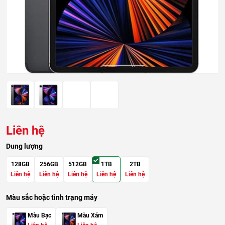
Liên hệ
Dung lượng
128GB
256GB
512GB
1TB
2TB
Liên hệ
Liên hệ
Liên hệ
Liên hệ
Liên hệ
Màu sắc hoặc tình trạng máy
Màu Bạc
Màu Xám