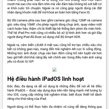
mượt mà sao cho vừa tầm nhìn mà vẫn đảm bảo không bỏ sót bất cứ
ai khỏi cuộc trò chuyện. Ngoài ra nó cũng giúp người dùng cài đặt
nhận dạng khuôn mặt để mở khoá an toàn hơn bằng Face ID.
Bộ đôi camera phía sau bao gồm camera góc rộng 12MP và camera
góc siêu rộng 10MP, cho phép người dùng chụp ảnh, quay video một
cách hoàn hảo, thậm chí là thiết lập hệ thống làm phim đa màn hình.
Thế hệ iPad Pro mới cũng có nhiều bộ xử lý hình ảnh hơn và giờ đây
người dùng iPad đã được sử dụng chế độ Smart HDR.
Ngoài ra, cảm biến LiDAR ở mặt sau cũng hỗ trợ tạo chiều sâu cho
bất cứ không gian nào, mang đến trải nghiệm AR cực kì sống động.
Những bức ảnh được chụp vào ban đêm cũng trở nên tuyệt vời hơn
bao giờ hết nhờ khả năng lấy nét chính xác trong điều kiện ánh sáng
yếu có được từ ISP.
Hệ điều hành iPadOS linh hoạt
Độc đáo, đa dạng và dễ sử dụng là những điều để nói về hệ điều
hành iPadOS – được xây dựng dựa trên nền tảng mạnh mẽ tương tự
như iOS, cung cấp những trải nghiệm khác biệt được thiết kế dành
riêng cho khả năng của iPad.
Người dùng có thể thực hiện đa nhiệm vô cùng dễ dàng thông qua