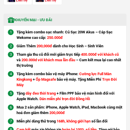
Liên hệ
Liên hệ
KHUYẾN MẠI - ƯU ĐÃI
Tặng kèm combo sạc nhanh: Củ Sạc 20W Akus – Cáp Sạc
Wekome cao cấp:
250.000đ
Giảm Thêm
200,000đ
dành cho Học Sinh – Sinh Viên
Tham gia thu cũ đổi mới giảm trực tiếp
400.000đ với khách cũ
và
200.000d với khách mua lần đầu
– Cam kết mua lại cao nhất
thị trường
Tặng kèm combo bảo vệ máy iPhone:
Cường lực Full Màn
Kingkong
+
Ốp Magsafe
bảo vệ máy. Tặng Miễn Phí
Trọn Đời
Máy
Tặng
dây đeo thời trang
+ Film PPF bảo vệ màn hình đối với
Apple Watch.
Dán miễn phí trọn đời Đồng Hồ
Mua 2 sản phẩm: iPhone, Apple Watch, iPad, Macbook cùng một
hoá đơn giảm thêm
200,000đ
Miễn phí dùng thử trong
168h, không giới hạn
số lần đổi
Cam kết
máy zin không zin
hoàn lại 100% số tiền
. Tặng gói bảo