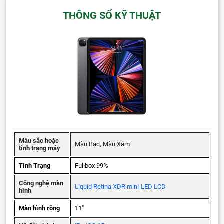
THÔNG SỐ KỸ THUẬT
Màu sắc hoặc
Màu Bạc, Màu Xám
tình trạng máy
Tình Trạng
Fullbox 99%
Công nghệ màn
Liquid Retina XDR mini-LED LCD
hình
Màn hình rộng
11"