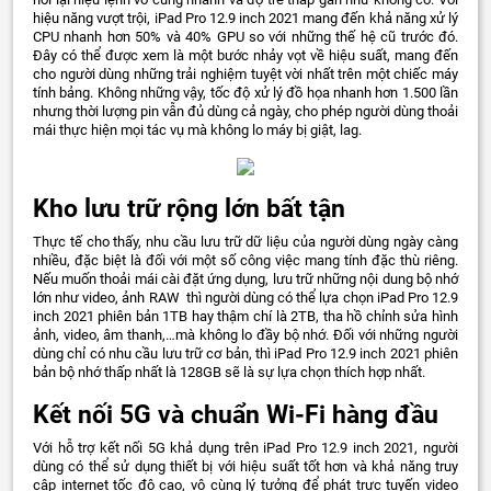
hiệu năng vượt trội, iPad Pro 12.9 inch 2021 mang đến khả năng xử lý
CPU nhanh hơn 50% và 40% GPU so với những thế hệ cũ trước đó.
Đây có thể được xem là một bước nhảy vọt về hiệu suất, mang đến
cho người dùng những trải nghiệm tuyệt vời nhất trên một chiếc máy
tính bảng. Không những vậy, tốc độ xử lý đồ họa nhanh hơn 1.500 lần
nhưng thời lượng pin vẫn đủ dùng cả ngày, cho phép người dùng thoải
mái thực hiện mọi tác vụ mà không lo máy bị giật, lag.
Kho lưu trữ rộng lớn bất tận
Thực tế cho thấy, nhu cầu lưu trữ dữ liệu của người dùng ngày càng
nhiều, đặc biệt là đối với một số công việc mang tính đặc thù riêng.
Nếu muốn thoải mái cài đặt ứng dụng, lưu trữ những nội dung bộ nhớ
lớn như video, ảnh RAW thì người dùng có thể lựa chọn iPad Pro 12.9
inch 2021 phiên bản 1TB hay thậm chí là 2TB, tha hồ chỉnh sửa hình
ảnh, video, âm thanh,…mà không lo đầy bộ nhớ. Đối với những người
dùng chỉ có nhu cầu lưu trữ cơ bản, thì iPad Pro 12.9 inch 2021 phiên
bản bộ nhớ thấp nhất là 128GB sẽ là sự lựa chọn thích hợp nhất.
Kết nối 5G và chuẩn Wi-Fi hàng đầu
Với hỗ trợ kết nối 5G khả dụng trên iPad Pro 12.9 inch 2021, người
dùng có thể sử dụng thiết bị với hiệu suất tốt hơn và khả năng truy
cập internet tốc độ cao, vô cùng lý tưởng để phát trực tuyến video