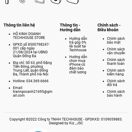
Thông tin liên hệ
Thông tin -
Chính sách -
Hướng dẫn
Điều khoản
HỘ KINH DOANH
TECHHOUSE STORE
Hướng dẫn
Chính sách
trả góp 0%
bảo mật
GPKD số 8500798247-
lãi suất tại
001 cấp ngày
Chính sách
Techhouse
21/08/2024 tại UBND
vận chuyển
Quận Đống Đa
Hướng dẫn
Chính sách
chọn mua
Địa chỉ: Số 63, phố Đặng
thanh toán
iPhone cũ
Tiến Đông, phường
đảm bảo
Trung Liệt, quận Đống
Chính sách
chất lượng
Đa, Thành phố Hà Nội
kiểm hàng
Hotline: 034.369.6666
Chính sách
đổi trả
Email:
tranngocanh21695@gm
Chính sách
ail.com
bảo hành
Copyright ©2022 Công ty TNHH TECHHOUSE - GPDKKD: 0109059883.
Designed by Kiz ,.JSC