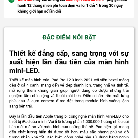
hành 12 tháng miễn phí toàn diện và lỗi 1 đổi 1 trong 30 ngày
không giới hạn số lần đổi
ĐẶC ĐIỂM NỔI BẬT
Thiết kế đẳng cấp, sang trọng với sự
xuất hiện lần đầu tiên của màn hình
mini-LED.
Thiết kế màn hình của iPad Pro 12.9 inch 2021 với viền bezel mỏng
đều ở cả 4 cạnh, mang đến vẻ đẹp thanh lịch, trang nhã và tinh tế,
mở rộng thêm không gian giúp người dùng có được những trải
nghiệm tầm nhìn rộng và thoải mái hơn. Điểm nhấn trên mặt lưng
phía sau là cụm camera được đặt trong module hình vuông lệch
sang bên trái.
Đây là lần đầu tiên Apple trang bị công nghệ màn hình Mini-LED cho
thiết bị iPad của mình. Với tỉ lệ tương phản 1.000.000:1 cùng nhiều cải
tiến mới mẻ so với màn hình của những thế hệ iPad hiện tại, mang
đến chất lượng hiển thị được tốt hơn, màu sắc phong phú và độ
tương phản khá tốt. Đặc biệt, công nghệ này sử dụng hàng nghìn