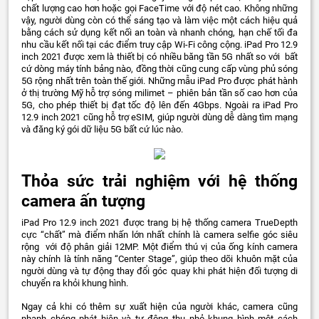
chất lượng cao hơn hoặc gọi FaceTime với độ nét cao. Không những
vậy, người dùng còn có thể sáng tạo và làm việc một cách hiệu quả
bằng cách sử dụng kết nối an toàn và nhanh chóng, hạn chế tối đa
nhu cầu kết nối tại các điểm truy cập Wi-Fi công cộng. iPad Pro 12.9
inch 2021 được xem là thiết bị có nhiều băng tần 5G nhất so với bất
cứ dòng máy tính bảng nào, đồng thời cũng cung cấp vùng phủ sóng
5G rộng nhất trên toàn thế giới. Những mẫu iPad Pro được phát hành
ở thị trường Mỹ hỗ trợ sóng milimet – phiên bản tần số cao hơn của
5G, cho phép thiết bị đạt tốc độ lên đến 4Gbps. Ngoài ra iPad Pro
12.9 inch 2021 cũng hỗ trợ eSIM, giúp người dùng dễ dàng tìm mạng
và đăng ký gói dữ liệu 5G bất cứ lúc nào.
Thỏa sức trải nghiệm với hệ thống
camera ấn tượng
iPad Pro 12.9 inch 2021 được trang bị hệ thống camera TrueDepth
cực “chất” mà điểm nhấn lớn nhất chính là camera selfie góc siêu
rộng với độ phân giải 12MP. Một điểm thú vị của ống kính camera
này chính là tính năng “Center Stage”, giúp theo dõi khuôn mặt của
người dùng và tự động thay đổi góc quay khi phát hiện đối tượng di
chuyển ra khỏi khung hình.
Ngay cả khi có thêm sự xuất hiện của người khác, camera cũng
nhanh chóng phát hiện và tự động thu nhỏ khung hình một cách