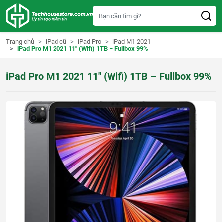
S
k
i
p
t
Trang chủ
iPad cũ
iPad Pro
iPad M1 2021
o
iPad Pro M1 2021 11″ (Wifi) 1TB – Fullbox 99%
c
o
n
iPad Pro M1 2021 11″ (Wifi) 1TB – Fullbox 99%
t
e
n
t