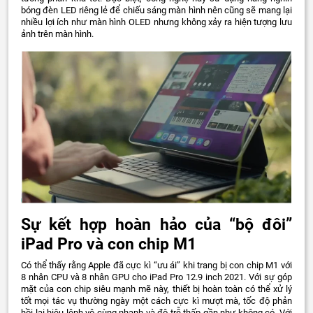
bóng đèn LED riêng lẻ để chiếu sáng màn hình nên cũng sẽ mang lại
nhiều lợi ích như màn hình OLED nhưng không xảy ra hiện tượng lưu
ảnh trên màn hình.
Sự kết hợp hoàn hảo của “bộ đôi”
iPad Pro và con chip M1
Có thể thấy rằng Apple đã cực kì “ưu ái” khi trang bị con chip M1 với
8 nhân CPU và 8 nhân GPU cho iPad Pro 12.9 inch 2021. Với sự góp
mặt của con chip siêu mạnh mẽ này, thiết bị hoàn toàn có thể xử lý
tốt mọi tác vụ thường ngày một cách cực kì mượt mà, tốc độ phản
hồi lại hiệu lệnh vô cùng nhanh và độ trễ thấp gần như không có. Với