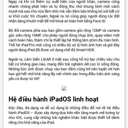
Ngay cả khi có thêm sự xuất hiện của người khác, camera cũng
nhanh chóng phát hiện và tự động thu nhỏ khung hình một cách
mượt mà sao cho vừa tầm nhìn mà vẫn đảm bảo không bỏ sót bất cứ
ai khỏi cuộc trò chuyện. Ngoài ra nó cũng giúp người dùng cài đặt
nhận dạng khuôn mặt để mở khoá an toàn hơn bằng Face ID.
Bộ đôi camera phía sau bao gồm camera góc rộng 12MP và camera
góc siêu rộng 10MP, cho phép người dùng chụp ảnh, quay video một
cách hoàn hảo, thậm chí là thiết lập hệ thống làm phim đa màn hình.
Thế hệ iPad Pro mới cũng có nhiều bộ xử lý hình ảnh hơn và giờ đây
người dùng iPad đã được sử dụng chế độ Smart HDR.
Ngoài ra, cảm biến LiDAR ở mặt sau cũng hỗ trợ tạo chiều sâu cho
bất cứ không gian nào, mang đến trải nghiệm AR cực kì sống động.
Những bức ảnh được chụp vào ban đêm cũng trở nên tuyệt vời hơn
bao giờ hết nhờ khả năng lấy nét chính xác trong điều kiện ánh sáng
yếu có được từ ISP.
Hệ điều hành iPadOS linh hoạt
Độc đáo, đa dạng và dễ sử dụng là những điều để nói về hệ điều
hành iPadOS – được xây dựng dựa trên nền tảng mạnh mẽ tương tự
như iOS, cung cấp những trải nghiệm khác biệt được thiết kế dành
riêng cho khả năng của iPad.