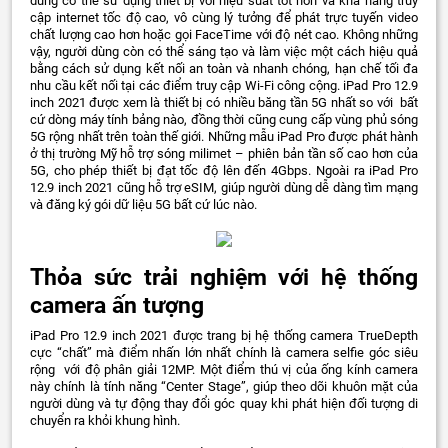
dùng có thể sử dụng thiết bị với hiệu suất tốt hơn và khả năng truy
cập internet tốc độ cao, vô cùng lý tưởng để phát trực tuyến video
chất lượng cao hơn hoặc gọi FaceTime với độ nét cao. Không những
vậy, người dùng còn có thể sáng tạo và làm việc một cách hiệu quả
bằng cách sử dụng kết nối an toàn và nhanh chóng, hạn chế tối đa
nhu cầu kết nối tại các điểm truy cập Wi-Fi công cộng. iPad Pro 12.9
inch 2021 được xem là thiết bị có nhiều băng tần 5G nhất so với bất
cứ dòng máy tính bảng nào, đồng thời cũng cung cấp vùng phủ sóng
5G rộng nhất trên toàn thế giới. Những mẫu iPad Pro được phát hành
ở thị trường Mỹ hỗ trợ sóng milimet – phiên bản tần số cao hơn của
5G, cho phép thiết bị đạt tốc độ lên đến 4Gbps. Ngoài ra iPad Pro
12.9 inch 2021 cũng hỗ trợ eSIM, giúp người dùng dễ dàng tìm mạng
và đăng ký gói dữ liệu 5G bất cứ lúc nào.
Thỏa sức trải nghiệm với hệ thống
camera ấn tượng
iPad Pro 12.9 inch 2021 được trang bị hệ thống camera TrueDepth
cực “chất” mà điểm nhấn lớn nhất chính là camera selfie góc siêu
rộng với độ phân giải 12MP. Một điểm thú vị của ống kính camera
này chính là tính năng “Center Stage”, giúp theo dõi khuôn mặt của
người dùng và tự động thay đổi góc quay khi phát hiện đối tượng di
chuyển ra khỏi khung hình.