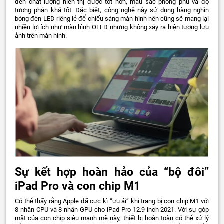
đến chất lượng hiển thị được tốt hơn, màu sắc phong phú và độ
tương phản khá tốt. Đặc biệt, công nghệ này sử dụng hàng nghìn
bóng đèn LED riêng lẻ để chiếu sáng màn hình nên cũng sẽ mang lại
nhiều lợi ích như màn hình OLED nhưng không xảy ra hiện tượng lưu
ảnh trên màn hình.
Sự kết hợp hoàn hảo của “bộ đôi”
iPad Pro và con chip M1
Có thể thấy rằng Apple đã cực kì “ưu ái” khi trang bị con chip M1 với
8 nhân CPU và 8 nhân GPU cho iPad Pro 12.9 inch 2021. Với sự góp
mặt của con chip siêu mạnh mẽ này, thiết bị hoàn toàn có thể xử lý