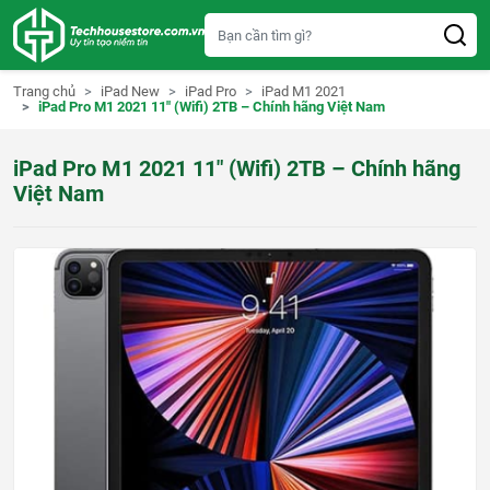
S
k
i
p
t
Trang chủ
iPad New
iPad Pro
iPad M1 2021
o
iPad Pro M1 2021 11″ (Wifi) 2TB – Chính hãng Việt Nam
c
o
n
iPad Pro M1 2021 11″ (Wifi) 2TB – Chính hãng
t
e
Việt Nam
n
t