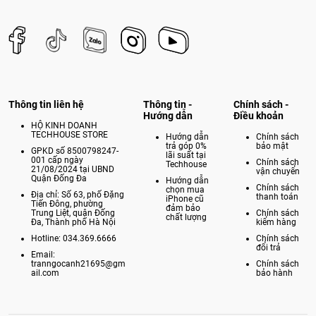
Thông tin liên hệ
Thông tin -
Chính sách -
Hướng dẫn
Điều khoản
HỘ KINH DOANH
TECHHOUSE STORE
Hướng dẫn
Chính sách
trả góp 0%
bảo mật
GPKD số 8500798247-
lãi suất tại
001 cấp ngày
Chính sách
Techhouse
21/08/2024 tại UBND
vận chuyển
Quận Đống Đa
Hướng dẫn
Chính sách
chọn mua
Địa chỉ: Số 63, phố Đặng
thanh toán
iPhone cũ
Tiến Đông, phường
đảm bảo
Trung Liệt, quận Đống
Chính sách
chất lượng
Đa, Thành phố Hà Nội
kiểm hàng
Hotline: 034.369.6666
Chính sách
đổi trả
Email:
tranngocanh21695@gm
Chính sách
ail.com
bảo hành