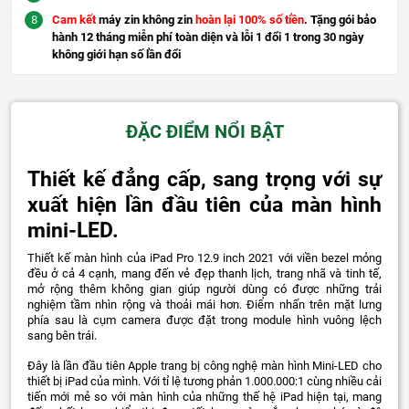
Cam kết
máy zin không zin
hoàn lại 100% số tiền
. Tặng gói bảo
hành 12 tháng miễn phí toàn diện và lỗi 1 đổi 1 trong 30 ngày
không giới hạn số lần đổi
ĐẶC ĐIỂM NỔI BẬT
Thiết kế đẳng cấp, sang trọng với sự
xuất hiện lần đầu tiên của màn hình
mini-LED.
Thiết kế màn hình của iPad Pro 12.9 inch 2021 với viền bezel mỏng
đều ở cả 4 cạnh, mang đến vẻ đẹp thanh lịch, trang nhã và tinh tế,
mở rộng thêm không gian giúp người dùng có được những trải
nghiệm tầm nhìn rộng và thoải mái hơn. Điểm nhấn trên mặt lưng
phía sau là cụm camera được đặt trong module hình vuông lệch
sang bên trái.
Đây là lần đầu tiên Apple trang bị công nghệ màn hình Mini-LED cho
thiết bị iPad của mình. Với tỉ lệ tương phản 1.000.000:1 cùng nhiều cải
tiến mới mẻ so với màn hình của những thế hệ iPad hiện tại, mang