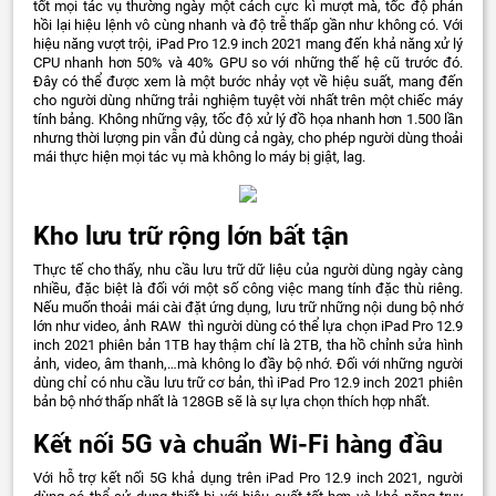
tốt mọi tác vụ thường ngày một cách cực kì mượt mà, tốc độ phản
hồi lại hiệu lệnh vô cùng nhanh và độ trễ thấp gần như không có. Với
hiệu năng vượt trội, iPad Pro 12.9 inch 2021 mang đến khả năng xử lý
CPU nhanh hơn 50% và 40% GPU so với những thế hệ cũ trước đó.
Đây có thể được xem là một bước nhảy vọt về hiệu suất, mang đến
cho người dùng những trải nghiệm tuyệt vời nhất trên một chiếc máy
tính bảng. Không những vậy, tốc độ xử lý đồ họa nhanh hơn 1.500 lần
nhưng thời lượng pin vẫn đủ dùng cả ngày, cho phép người dùng thoải
mái thực hiện mọi tác vụ mà không lo máy bị giật, lag.
Kho lưu trữ rộng lớn bất tận
Thực tế cho thấy, nhu cầu lưu trữ dữ liệu của người dùng ngày càng
nhiều, đặc biệt là đối với một số công việc mang tính đặc thù riêng.
Nếu muốn thoải mái cài đặt ứng dụng, lưu trữ những nội dung bộ nhớ
lớn như video, ảnh RAW thì người dùng có thể lựa chọn iPad Pro 12.9
inch 2021 phiên bản 1TB hay thậm chí là 2TB, tha hồ chỉnh sửa hình
ảnh, video, âm thanh,…mà không lo đầy bộ nhớ. Đối với những người
dùng chỉ có nhu cầu lưu trữ cơ bản, thì iPad Pro 12.9 inch 2021 phiên
bản bộ nhớ thấp nhất là 128GB sẽ là sự lựa chọn thích hợp nhất.
Kết nối 5G và chuẩn Wi-Fi hàng đầu
Với hỗ trợ kết nối 5G khả dụng trên iPad Pro 12.9 inch 2021, người