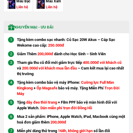
Màu Bạc
Màu Xám
Liên hệ
Liên hệ
KHUYẾN MẠI - ƯU ĐÃI
Tặng kèm combo sạc nhanh: Củ Sạc 20W Akus – Cáp Sạc
Wekome cao cấp:
250.000đ
Giảm Thêm
200,000đ
dành cho Học Sinh – Sinh Viên
Tham gia thu cũ đổi mới giảm trực tiếp
400.000đ với khách cũ
và
200.000d với khách mua lần đầu
– Cam kết mua lại cao nhất
thị trường
Tặng kèm combo bảo vệ máy iPhone:
Cường lực Full Màn
Kingkong
+
Ốp Magsafe
bảo vệ máy. Tặng Miễn Phí
Trọn Đời
Máy
Tặng
dây đeo thời trang
+ Film PPF bảo vệ màn hình đối với
Apple Watch.
Dán miễn phí trọn đời Đồng Hồ
Mua 2 sản phẩm: iPhone, Apple Watch, iPad, Macbook cùng một
hoá đơn giảm thêm
200,000đ
Miễn phí dùng thử trong
168h, không giới hạn
số lần đổi