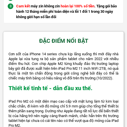
Cam kết
máy zin không zin
hoàn lại 100% số tiền
. Tặng gói bảo
hành 12 tháng miễn phí toàn diện và lỗi 1 đổi 1 trong 30 ngày
không giới hạn số lần đổi
ĐẶC ĐIỂM NỔI BẬT
Cơn sốt của iPhone 14 series chưa kịp lắng xuống thì mới đây nhà
Apple lại vừa tung ra bộ sản phẩm tablet cho năm 2022 với nhiều
điểm thu hút. Con chip Apple M2 từng khuấy đảo thị trường laptop
bây giờ đã được xuất hiện trên iPad Pro M2 11 inch WiFi 2TB, nó quả
thực là một tin chấn động trong giới công nghệ bởi đây có thể là
chiếc máy tính bảng có hiệu năng vô đối trên thị trường (10/2022).
Thiết kế tinh tế - dẫn đầu xu thế.
iPad Pro M2 có một diện mạo cao cấp với mặt lưng làm từ kim loại
chắc chắn, đi kèm với độ mỏng chỉ 5.9 mm giúp cho tổng thể thiết bị
thêm phần sang trọng. Dường như Apple đang rất nỗ lực để biến thiết
bị của hãng trở nên ngày càng thanh mảnh, chắc hẳn trên thị trường
tablet hiện tại chưa có cái tên nào có thể vượt qua độ mỏng của iPad
Pro M2.