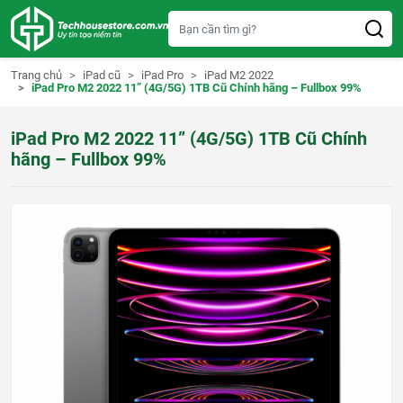
S
k
i
p
t
Trang chủ
iPad cũ
iPad Pro
iPad M2 2022
o
iPad Pro M2 2022 11” (4G/5G) 1TB Cũ Chính hãng – Fullbox 99%
c
o
n
iPad Pro M2 2022 11” (4G/5G) 1TB Cũ Chính
t
e
hãng – Fullbox 99%
n
t