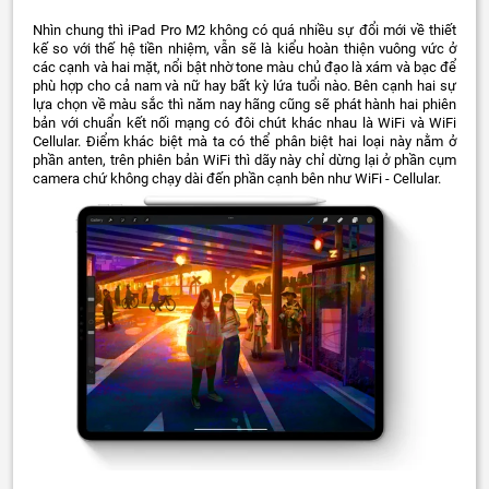
Nhìn chung thì iPad Pro M2 không có quá nhiều sự đổi mới về thiết
kế so với thế hệ tiền nhiệm, vẫn sẽ là kiểu hoàn thiện vuông vức ở
các cạnh và hai mặt, nổi bật nhờ tone màu chủ đạo là xám và bạc để
phù hợp cho cả nam và nữ hay bất kỳ lứa tuổi nào. Bên cạnh hai sự
lựa chọn về màu sắc thì năm nay hãng cũng sẽ phát hành hai phiên
bản với chuẩn kết nối mạng có đôi chút khác nhau là WiFi và WiFi
Cellular. Điểm khác biệt mà ta có thể phân biệt hai loại này nằm ở
phần anten, trên phiên bản WiFi thì dãy này chỉ dừng lại ở phần cụm
camera chứ không chạy dài đến phần cạnh bên như WiFi - Cellular.