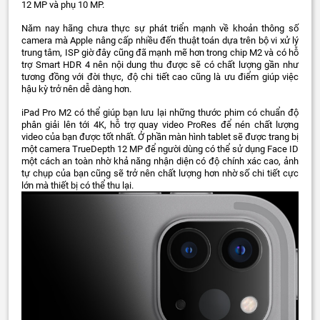
12 MP và phụ 10 MP.
Năm nay hãng chưa thực sự phát triển mạnh về khoản thông số
camera mà Apple nâng cấp nhiều đến thuật toán dựa trên bộ vi xử lý
trung tâm, ISP giờ đây cũng đã mạnh mẽ hơn trong chip M2 và có hỗ
trợ Smart HDR 4 nên nội dung thu được sẽ có chất lượng gần như
tương đồng với đời thực, độ chi tiết cao cũng là ưu điểm giúp việc
hậu kỳ trở nên dễ dàng hơn.
iPad Pro M2 có thể giúp bạn lưu lại những thước phim có chuẩn độ
phân giải lên tới 4K, hỗ trợ quay video ProRes để nén chất lượng
video của bạn được tốt nhất. Ở phần màn hình tablet sẽ được trang bị
một camera TrueDepth 12 MP để người dùng có thể sử dụng Face ID
một cách an toàn nhờ khả năng nhận diện có độ chính xác cao, ảnh
tự chụp của bạn cũng sẽ trở nên chất lượng hơn nhờ số chi tiết cực
lớn mà thiết bị có thể thu lại.