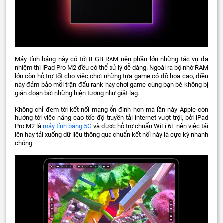
Máy tính bảng này có tới 8 GB RAM nên phần lớn những tác vụ đa
nhiệm thì iPad Pro M2 đều có thể xử lý dễ dàng. Ngoài ra bộ nhớ RAM
lớn còn hỗ trợ tốt cho việc chơi những tựa game có đồ họa cao, điều
này đảm bảo mỗi trận đấu rank hay chơi game cùng bạn bè không bị
gián đoạn bởi những hiện tượng như giật lag.
Không chỉ đem tới kết nối mạng ổn định hơn mà lần này Apple còn
hướng tới việc nâng cao tốc độ truyền tải internet vượt trội, bởi iPad
Pro M2 là
máy tính bảng 5G
và được hỗ trợ chuẩn WiFi 6E nên việc tải
lên hay tải xuống dữ liệu thông qua chuẩn kết nối này là cực kỳ nhanh
chóng.