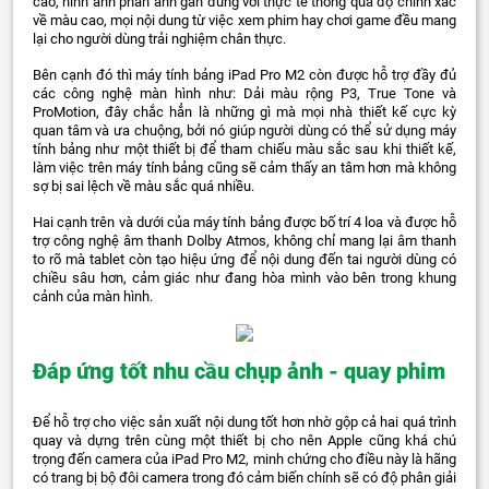
cao, hình ảnh phản ánh gần đúng với thực tế thông qua độ chính xác
về màu cao, mọi nội dung từ việc xem phim hay chơi game đều mang
lại cho người dùng trải nghiệm chân thực.
Bên cạnh đó thì máy tính bảng iPad Pro M2 còn được hỗ trợ đầy đủ
các công nghệ màn hình như: Dải màu rộng P3, True Tone và
ProMotion, đây chắc hẳn là những gì mà mọi nhà thiết kế cực kỳ
quan tâm và ưa chuộng, bởi nó giúp người dùng có thể sử dụng máy
tính bảng như một thiết bị để tham chiếu màu sắc sau khi thiết kế,
làm việc trên máy tính bảng cũng sẽ cảm thấy an tâm hơn mà không
sợ bị sai lệch về màu sắc quá nhiều.
Hai cạnh trên và dưới của máy tính bảng được bố trí 4 loa và được hỗ
trợ công nghệ âm thanh Dolby Atmos, không chỉ mang lại âm thanh
to rõ mà tablet còn tạo hiệu ứng để nội dung đến tai người dùng có
chiều sâu hơn, cảm giác như đang hòa mình vào bên trong khung
cảnh của màn hình.
Đáp ứng tốt nhu cầu chụp ảnh - quay phim
Để hỗ trợ cho việc sản xuất nội dung tốt hơn nhờ gộp cả hai quá trình
quay và dựng trên cùng một thiết bị cho nên Apple cũng khá chú
trọng đến camera của iPad Pro M2, minh chứng cho điều này là hãng
có trang bị bộ đôi camera trong đó cảm biến chính sẽ có độ phân giải