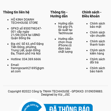
Thông tin liên hệ
Thông tin -
Chính sách -
Hướng dẫn
Điều khoản
HỘ KINH DOANH
TECHHOUSE STORE
Hướng dẫn
Chính sách
trả góp 0%
bảo mật
GPKD số 8500798247-
lãi suất tại
001 cấp ngày
Chính sách
Techhouse
21/08/2024 tại UBND
vận chuyển
Quận Đống Đa
Hướng dẫn
Chính sách
chọn mua
Địa chỉ: Số 63, phố Đặng
thanh toán
iPhone cũ
Tiến Đông, phường
đảm bảo
Trung Liệt, quận Đống
Chính sách
chất lượng
Đa, Thành phố Hà Nội
kiểm hàng
Hotline: 034.369.6666
Chính sách
đổi trả
Email:
tranngocanh21695@gm
Chính sách
ail.com
bảo hành
Copyright ©2022 Công ty TNHH TECHHOUSE - GPDKKD: 0109059883.
Designed by Kiz ,.JSC