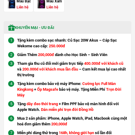
Màu Bạc
Màu Xám
Liên hệ
Liên hệ
KHUYẾN MẠI - ƯU ĐÃI
Tặng kèm combo sạc nhanh: Củ Sạc 20W Akus – Cáp Sạc
Wekome cao cấp:
250.000đ
Giảm Thêm
200,000đ
dành cho Học Sinh – Sinh Viên
Tham gia thu cũ đổi mới giảm trực tiếp
400.000đ với khách cũ
và
200.000d với khách mua lần đầu
– Cam kết mua lại cao nhất
thị trường
Tặng kèm combo bảo vệ máy iPhone:
Cường lực Full Màn
Kingkong
+
Ốp Magsafe
bảo vệ máy. Tặng Miễn Phí
Trọn Đời
Máy
Tặng
dây đeo thời trang
+ Film PPF bảo vệ màn hình đối với
Apple Watch.
Dán miễn phí trọn đời Đồng Hồ
Mua 2 sản phẩm: iPhone, Apple Watch, iPad, Macbook cùng một
hoá đơn giảm thêm
200,000đ
Miễn phí dùng thử trong
168h, không giới hạn
số lần đổi