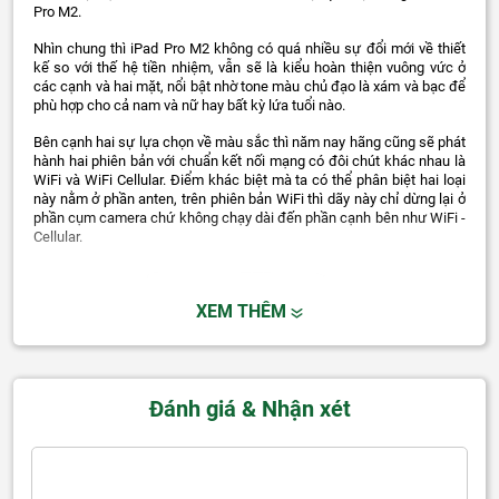
Pro M2.
Nhìn chung thì iPad Pro M2 không có quá nhiều sự đổi mới về thiết
kế so với thế hệ tiền nhiệm, vẫn sẽ là kiểu hoàn thiện vuông vức ở
các cạnh và hai mặt, nổi bật nhờ tone màu chủ đạo là xám và bạc để
phù hợp cho cả nam và nữ hay bất kỳ lứa tuổi nào.
Bên cạnh hai sự lựa chọn về màu sắc thì năm nay hãng cũng sẽ phát
hành hai phiên bản với chuẩn kết nối mạng có đôi chút khác nhau là
WiFi và WiFi Cellular. Điểm khác biệt mà ta có thể phân biệt hai loại
này nằm ở phần anten, trên phiên bản WiFi thì dãy này chỉ dừng lại ở
phần cụm camera chứ không chạy dài đến phần cạnh bên như WiFi -
Cellular.
XEM THÊM
Đánh giá & Nhận xét