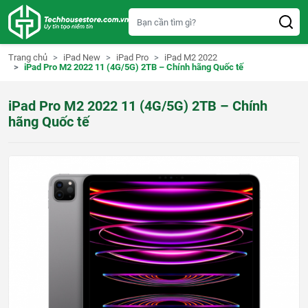
S
k
i
p
t
Trang chủ
iPad New
iPad Pro
iPad M2 2022
o
iPad Pro M2 2022 11 (4G/5G) 2TB – Chính hãng Quốc tế
c
o
n
iPad Pro M2 2022 11 (4G/5G) 2TB – Chính
t
e
hãng Quốc tế
n
t