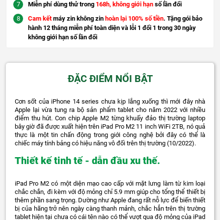
Miễn phí dùng thử trong
168h, không giới hạn
số lần đổi
Cam kết
máy zin không zin
hoàn lại 100% số tiền
. Tặng gói bảo
hành 12 tháng miễn phí toàn diện và lỗi 1 đổi 1 trong 30 ngày
không giới hạn số lần đổi
ĐẶC ĐIỂM NỔI BẬT
Cơn sốt của iPhone 14 series chưa kịp lắng xuống thì mới đây nhà
Apple lại vừa tung ra bộ sản phẩm tablet cho năm 2022 với nhiều
điểm thu hút. Con chip Apple M2 từng khuấy đảo thị trường laptop
bây giờ đã được xuất hiện trên iPad Pro M2 11 inch WiFi 2TB, nó quả
thực là một tin chấn động trong giới công nghệ bởi đây có thể là
chiếc máy tính bảng có hiệu năng vô đối trên thị trường (10/2022).
Thiết kế tinh tế - dẫn đầu xu thế.
iPad Pro M2 có một diện mạo cao cấp với mặt lưng làm từ kim loại
chắc chắn, đi kèm với độ mỏng chỉ 5.9 mm giúp cho tổng thể thiết bị
thêm phần sang trọng. Dường như Apple đang rất nỗ lực để biến thiết
bị của hãng trở nên ngày càng thanh mảnh, chắc hẳn trên thị trường
tablet hiện tại chưa có cái tên nào có thể vượt qua độ mỏng của iPad