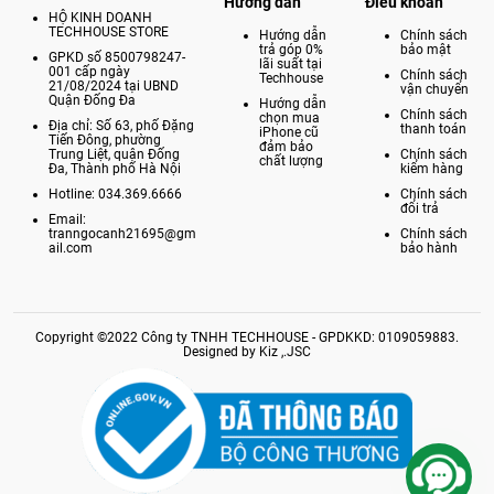
Hướng dẫn
Điều khoản
HỘ KINH DOANH
TECHHOUSE STORE
Hướng dẫn
Chính sách
trả góp 0%
bảo mật
GPKD số 8500798247-
lãi suất tại
001 cấp ngày
Chính sách
Techhouse
21/08/2024 tại UBND
vận chuyển
Quận Đống Đa
Hướng dẫn
Chính sách
chọn mua
Địa chỉ: Số 63, phố Đặng
thanh toán
iPhone cũ
Tiến Đông, phường
đảm bảo
Trung Liệt, quận Đống
Chính sách
chất lượng
Đa, Thành phố Hà Nội
kiểm hàng
Hotline: 034.369.6666
Chính sách
đổi trả
Email:
tranngocanh21695@gm
Chính sách
Tương thích với phụ kiện tốt hơn
ail.com
bảo hành
Năm nay nhà Apple tập trung khá nhiều đến việc tối ưu sự tương
thích giữa iPad và Apple Pencil 2, bởi màn hình của máy tính bảng có
thể nhận diện được thiết bị này ở khoảng cách 12 mm nên những
Copyright ©2022 Công ty TNHH TECHHOUSE - GPDKKD: 0109059883.
thao tác của bạn sẽ được phản hồi nhanh hơn. Vẽ vời hay vuốt/chạm
Designed by Kiz ,.JSC
cũng trở nên chính xác hơn nhờ việc hiển thị bóng mờ vị trí mà Apple
Pencil 2 sẽ chạm trên màn hình để giúp người dùng có thể dễ dàng
theo dõi.
Mua ngay iPad Pro M2 chính hãng tại cửa