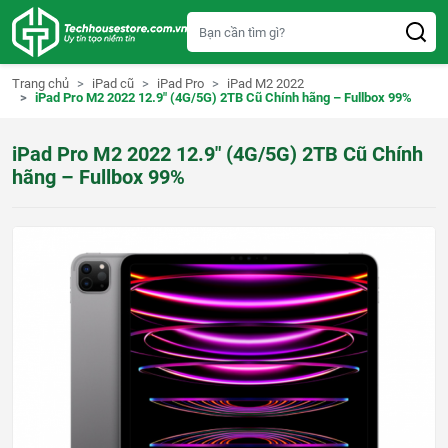
S
k
i
p
t
Trang chủ
iPad cũ
iPad Pro
iPad M2 2022
o
iPad Pro M2 2022 12.9″ (4G/5G) 2TB Cũ Chính hãng – Fullbox 99%
c
o
n
iPad Pro M2 2022 12.9″ (4G/5G) 2TB Cũ Chính
t
e
hãng – Fullbox 99%
n
t