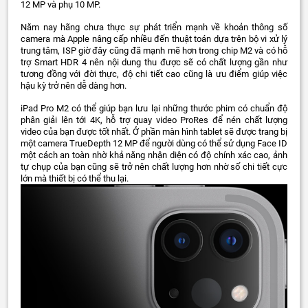
12 MP và phụ 10 MP.
Năm nay hãng chưa thực sự phát triển mạnh về khoản thông số
camera mà Apple nâng cấp nhiều đến thuật toán dựa trên bộ vi xử lý
trung tâm, ISP giờ đây cũng đã mạnh mẽ hơn trong chip M2 và có hỗ
trợ Smart HDR 4 nên nội dung thu được sẽ có chất lượng gần như
tương đồng với đời thực, độ chi tiết cao cũng là ưu điểm giúp việc
hậu kỳ trở nên dễ dàng hơn.
iPad Pro M2 có thể giúp bạn lưu lại những thước phim có chuẩn độ
phân giải lên tới 4K, hỗ trợ quay video ProRes để nén chất lượng
video của bạn được tốt nhất. Ở phần màn hình tablet sẽ được trang bị
một camera TrueDepth 12 MP để người dùng có thể sử dụng Face ID
một cách an toàn nhờ khả năng nhận diện có độ chính xác cao, ảnh
tự chụp của bạn cũng sẽ trở nên chất lượng hơn nhờ số chi tiết cực
lớn mà thiết bị có thể thu lại.