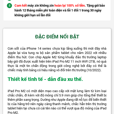
Cam kết
máy zin không zin
hoàn lại 100% số tiền
. Tặng gói bảo
hành 12 tháng miễn phí toàn diện và lỗi 1 đổi 1 trong 30 ngày
không giới hạn số lần đổi
ĐẶC ĐIỂM NỔI BẬT
Cơn sốt của iPhone 14 series chưa kịp lắng xuống thì mới đây nhà
Apple lại vừa tung ra bộ sản phẩm tablet cho năm 2022 với nhiều
điểm thu hút. Con chip Apple M2 từng khuấy đảo thị trường laptop
bây giờ đã được xuất hiện trên iPad Pro M2 11 inch WiFi 2TB, nó quả
thực là một tin chấn động trong giới công nghệ bởi đây có thể là
chiếc máy tính bảng có hiệu năng vô đối trên thị trường (10/2022).
Thiết kế tinh tế - dẫn đầu xu thế.
iPad Pro M2 có một diện mạo cao cấp với mặt lưng làm từ kim loại
chắc chắn, đi kèm với độ mỏng chỉ 5.9 mm giúp cho tổng thể thiết bị
thêm phần sang trọng. Dường như Apple đang rất nỗ lực để biến thiết
bị của hãng trở nên ngày càng thanh mảnh, chắc hẳn trên thị trường
tablet hiện tại chưa có cái tên nào có thể vượt qua độ mỏng của iPad
Pro M2.