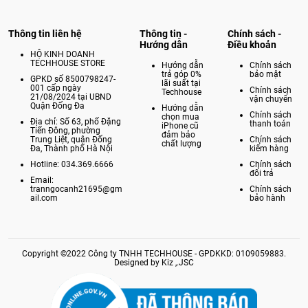
Thông tin liên hệ
Thông tin -
Chính sách -
Hướng dẫn
Điều khoản
HỘ KINH DOANH
TECHHOUSE STORE
Hướng dẫn
Chính sách
trả góp 0%
bảo mật
GPKD số 8500798247-
lãi suất tại
001 cấp ngày
Chính sách
Techhouse
21/08/2024 tại UBND
vận chuyển
Quận Đống Đa
Hướng dẫn
Chính sách
chọn mua
Địa chỉ: Số 63, phố Đặng
thanh toán
iPhone cũ
Tiến Đông, phường
đảm bảo
Trung Liệt, quận Đống
Chính sách
chất lượng
Đa, Thành phố Hà Nội
kiểm hàng
Hotline: 034.369.6666
Chính sách
đổi trả
Email:
tranngocanh21695@gm
Chính sách
ail.com
bảo hành
Copyright ©2022 Công ty TNHH TECHHOUSE - GPDKKD: 0109059883.
Designed by Kiz ,.JSC