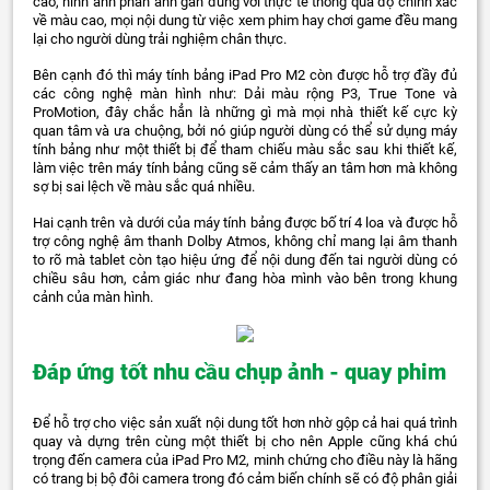
cao, hình ảnh phản ánh gần đúng với thực tế thông qua độ chính xác
về màu cao, mọi nội dung từ việc xem phim hay chơi game đều mang
lại cho người dùng trải nghiệm chân thực.
Bên cạnh đó thì máy tính bảng iPad Pro M2 còn được hỗ trợ đầy đủ
các công nghệ màn hình như: Dải màu rộng P3, True Tone và
ProMotion, đây chắc hẳn là những gì mà mọi nhà thiết kế cực kỳ
quan tâm và ưa chuộng, bởi nó giúp người dùng có thể sử dụng máy
tính bảng như một thiết bị để tham chiếu màu sắc sau khi thiết kế,
làm việc trên máy tính bảng cũng sẽ cảm thấy an tâm hơn mà không
sợ bị sai lệch về màu sắc quá nhiều.
Hai cạnh trên và dưới của máy tính bảng được bố trí 4 loa và được hỗ
trợ công nghệ âm thanh Dolby Atmos, không chỉ mang lại âm thanh
to rõ mà tablet còn tạo hiệu ứng để nội dung đến tai người dùng có
chiều sâu hơn, cảm giác như đang hòa mình vào bên trong khung
cảnh của màn hình.
Đáp ứng tốt nhu cầu chụp ảnh - quay phim
Để hỗ trợ cho việc sản xuất nội dung tốt hơn nhờ gộp cả hai quá trình
quay và dựng trên cùng một thiết bị cho nên Apple cũng khá chú
trọng đến camera của iPad Pro M2, minh chứng cho điều này là hãng
có trang bị bộ đôi camera trong đó cảm biến chính sẽ có độ phân giải