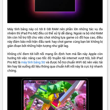
Máy tính bảng này có tới 8 GB RAM nên phần lớn những tác vụ đa
nhiệm thì iPad Pro M2 đều có thể xử lý dễ dàng. Ngoài ra bộ nhớ RAM
lớn còn hỗ trợ tốt cho việc chơi những tựa game có đồ họa cao, điều
này đảm bảo mỗi trận đấu rank hay chơi game cùng bạn bè không bị
gián đoạn bởi những hiện tượng như giật lag.
Không chỉ đem tới kết nối mạng ổn định hơn mà lần này Apple còn
hướng tới việc nâng cao tốc độ truyền tải internet vượt trội, bởi iPad
Pro M2 là
máy tính bảng 5G
và được hỗ trợ chuẩn WiFi 6E nên việc tải
lên hay tải xuống dữ liệu thông qua chuẩn kết nối này là cực kỳ nhanh
chóng.