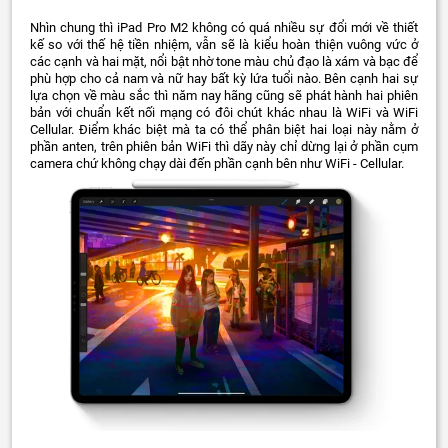
Nhìn chung thì iPad Pro M2 không có quá nhiều sự đổi mới về thiết
kế so với thế hệ tiền nhiệm, vẫn sẽ là kiểu hoàn thiện vuông vức ở
các cạnh và hai mặt, nổi bật nhờ tone màu chủ đạo là xám và bạc để
phù hợp cho cả nam và nữ hay bất kỳ lứa tuổi nào. Bên cạnh hai sự
lựa chọn về màu sắc thì năm nay hãng cũng sẽ phát hành hai phiên
bản với chuẩn kết nối mạng có đôi chút khác nhau là WiFi và WiFi
Cellular. Điểm khác biệt mà ta có thể phân biệt hai loại này nằm ở
phần anten, trên phiên bản WiFi thì dãy này chỉ dừng lại ở phần cụm
camera chứ không chạy dài đến phần cạnh bên như WiFi - Cellular.