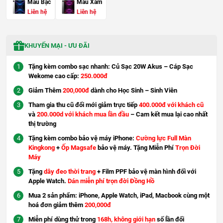
Màu Bạc
Màu Xám
Liên hệ
Liên hệ
KHUYẾN MẠI - ƯU ĐÃI
Tặng kèm combo sạc nhanh: Củ Sạc 20W Akus – Cáp Sạc
Wekome cao cấp:
250.000đ
Giảm Thêm
200,000đ
dành cho Học Sinh – Sinh Viên
Tham gia thu cũ đổi mới giảm trực tiếp
400.000đ với khách cũ
và
200.000d với khách mua lần đầu
– Cam kết mua lại cao nhất
thị trường
Tặng kèm combo bảo vệ máy iPhone:
Cường lực Full Màn
Kingkong
+
Ốp Magsafe
bảo vệ máy. Tặng Miễn Phí
Trọn Đời
Máy
Tặng
dây đeo thời trang
+ Film PPF bảo vệ màn hình đối với
Apple Watch.
Dán miễn phí trọn đời Đồng Hồ
Mua 2 sản phẩm: iPhone, Apple Watch, iPad, Macbook cùng một
hoá đơn giảm thêm
200,000đ
Miễn phí dùng thử trong
168h, không giới hạn
số lần đổi