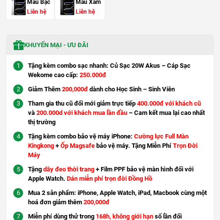
Màu Bạc
Màu Xám
Liên hệ
Liên hệ
KHUYẾN MẠI - ƯU ĐÃI
Tặng kèm combo sạc nhanh: Củ Sạc 20W Akus – Cáp Sạc
Wekome cao cấp:
250.000đ
Giảm Thêm
200,000đ
dành cho Học Sinh – Sinh Viên
Tham gia thu cũ đổi mới giảm trực tiếp
400.000đ với khách cũ
và
200.000d với khách mua lần đầu
– Cam kết mua lại cao nhất
thị trường
Tặng kèm combo bảo vệ máy iPhone:
Cường lực Full Màn
Kingkong
+
Ốp Magsafe
bảo vệ máy. Tặng Miễn Phí
Trọn Đời
Máy
Tặng
dây đeo thời trang
+ Film PPF bảo vệ màn hình đối với
Apple Watch.
Dán miễn phí trọn đời Đồng Hồ
Mua 2 sản phẩm: iPhone, Apple Watch, iPad, Macbook cùng một
hoá đơn giảm thêm
200,000đ
Miễn phí dùng thử trong
168h, không giới hạn
số lần đổi