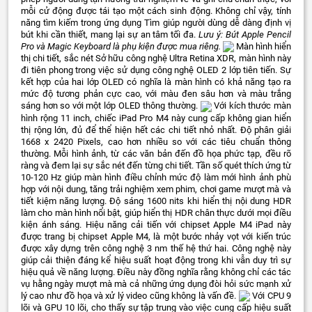
mỗi cử động được tái tạo một cách sinh động. Không chỉ vậy, tính
năng tìm kiếm trong ứng dụng Tìm giúp người dùng dễ dàng định vị
bút khi cần thiết, mang lại sự an tâm tối đa.
Lưu ý: Bút Apple Pencil
Pro và Magic Keyboard là phụ kiện được mua riêng.
Màn hình hiển
thị chi tiết, sắc nét Sở hữu công nghệ Ultra Retina XDR, màn hình này
đi tiên phong trong việc sử dụng công nghệ OLED 2 lớp tiên tiến. Sự
kết hợp của hai lớp OLED có nghĩa là màn hình có khả năng tạo ra
mức độ tương phản cực cao, với màu đen sâu hơn và màu trắng
sáng hơn so với một lớp OLED thông thường.
Với kích thước màn
hình rộng 11 inch, chiếc iPad Pro M4 này cung cấp không gian hiển
thị rộng lớn, đủ để thể hiện hết các chi tiết nhỏ nhất. Độ phân giải
1668 x 2420 Pixels, cao hơn nhiều so với các tiêu chuẩn thông
thường. Mỗi hình ảnh, từ các văn bản đến đồ họa phức tạp, đều rõ
ràng và đem lại sự sắc nét đến từng chi tiết. Tần số quét thích ứng từ
10-120 Hz giúp màn hình điều chỉnh mức độ làm mới hình ảnh phù
hợp với nội dung, tăng trải nghiệm xem phim, chơi game mượt mà và
tiết kiệm năng lượng. Độ sáng 1600 nits khi hiển thị nội dung HDR
làm cho màn hình nổi bật, giúp hiển thị HDR chân thực dưới mọi điều
kiện ánh sáng. Hiệu năng cải tiến với chipset Apple M4 iPad này
được trang bị chipset Apple M4, là một bước nhảy vọt với kiến trúc
được xây dựng trên công nghệ 3 nm thế hệ thứ hai. Công nghệ này
giúp cải thiện đáng kể hiệu suất hoạt động trong khi vẫn duy trì sự
hiệu quả về năng lượng. Điều này đồng nghĩa rằng không chỉ các tác
vụ hằng ngày mượt mà mà cả những ứng dụng đòi hỏi sức mạnh xử
lý cao như đồ họa và xử lý video cũng không là vấn đề.
Với CPU 9
lõi và GPU 10 lõi, cho thấy sự tập trung vào việc cung cấp hiệu suất