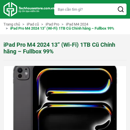
S
k
i
p
t
Trang chủ
iPad cũ
iPad Pro
iPad M4 2024
o
iPad Pro M4 2024 13” (Wi-Fi) 1TB Cũ Chính hãng – Fullbox 99%
c
o
n
iPad Pro M4 2024 13” (Wi-Fi) 1TB Cũ Chính
t
e
hãng – Fullbox 99%
n
t