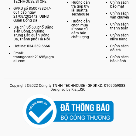
TECHHOUSE STORE
Hướng dẫn
Chính sách
trả góp 0%
bảo mật
GPKD số 8500798247-
lãi suất tại
001 cấp ngày
Chính sách
Techhouse
21/08/2024 tại UBND
vận chuyển
Quận Đống Đa
Hướng dẫn
Chính sách
chọn mua
Địa chỉ: Số 63, phố Đặng
thanh toán
iPhone cũ
Tiến Đông, phường
đảm bảo
Trung Liệt, quận Đống
Chính sách
chất lượng
Đa, Thành phố Hà Nội
kiểm hàng
Hotline: 034.369.6666
Chính sách
đổi trả
Email:
tranngocanh21695@gm
Chính sách
ail.com
bảo hành
Copyright ©2022 Công ty TNHH TECHHOUSE - GPDKKD: 0109059883.
Designed by Kiz ,.JSC