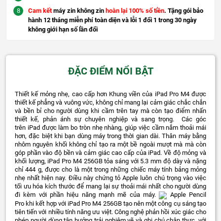
Cam kết
máy zin không zin
hoàn lại 100% số tiền
. Tặng gói bảo
hành 12 tháng miễn phí toàn diện và lỗi 1 đổi 1 trong 30 ngày
không giới hạn số lần đổi
ĐẶC ĐIỂM NỔI BẬT
Thiết kế mỏng nhẹ, cao cấp hơn Khung viền của iPad Pro M4 được
thiết kế phẳng và vuông vức, không chỉ mang lại cảm giác chắc chắn
và bền bỉ cho người dùng khi cầm trên tay mà còn tạo điểm nhấn
thiết kế, phản ánh sự chuyên nghiệp và sang trọng.
Các góc
trên iPad được làm bo tròn nhẹ nhàng, giúp việc cầm nắm thoải mái
hơn, đặc biệt khi bạn dùng máy trong thời gian dài. Thân máy bằng
nhôm nguyên khối không chỉ tạo ra một bề ngoài mượt mà mà còn
góp phần vào độ bền và cảm giác cao cấp của iPad. Về độ mỏng và
khối lượng, iPad Pro M4 256GB tỏa sáng với 5.3 mm độ dày và nặng
chỉ 444 g, được cho là một trong những chiếc máy tính bảng mỏng
nhẹ nhất hiện nay. Điều này chứng tỏ Apple luôn chú trọng vào việc
tối ưu hóa kích thước để mang lại sự thoải mái nhất cho người dùng
đi kèm với phần hiệu năng mạnh mẽ của máy.
Apple Pencil
Pro khi kết hợp với iPad Pro M4 256GB tạo nên một công cụ sáng tạo
tiên tiến với nhiều tính năng ưu việt. Công nghệ phản hồi xúc giác cho
phép người dùng tận hưởng trải nghiệm vẽ và ghi chú chân thực, với