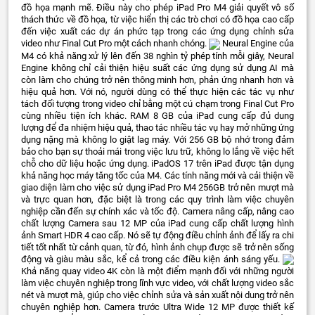
đồ họa mạnh mẽ. Điều này cho phép iPad Pro M4 giải quyết vô số
thách thức về đồ họa, từ việc hiển thị các trò chơi có đồ họa cao cấp
đến việc xuất các dự án phức tạp trong các ứng dụng chỉnh sửa
video như Final Cut Pro một cách nhanh chóng.
Neural Engine của
M4 có khả năng xử lý lên đến 38 nghìn tỷ phép tính mỗi giây, Neural
Engine không chỉ cải thiện hiệu suất các ứng dụng sử dụng AI mà
còn làm cho chúng trở nên thông minh hơn, phản ứng nhanh hơn và
hiệu quả hơn. Với nó, người dùng có thể thực hiện các tác vụ như
tách đối tượng trong video chỉ bằng một cú chạm trong Final Cut Pro
cùng nhiều tiện ích khác. RAM 8 GB của iPad cung cấp đủ dung
lượng để đa nhiệm hiệu quả, thao tác nhiều tác vụ hay mở những ứng
dụng nặng mà không lo giật lag máy. Với 256 GB bộ nhớ trong đảm
bảo cho bạn sự thoải mái trong việc lưu trữ, không lo lắng về việc hết
chỗ cho dữ liệu hoặc ứng dụng. iPadOS 17 trên iPad được tận dụng
khả năng học máy tăng tốc của M4. Các tính năng mới và cải thiện về
giao diện làm cho việc sử dụng iPad Pro M4 256GB trở nên mượt mà
và trực quan hơn, đặc biệt là trong các quy trình làm việc chuyên
nghiệp cần đến sự chính xác và tốc độ. Camera nâng cấp, nâng cao
chất lượng Camera sau 12 MP của iPad cung cấp chất lượng hình
ảnh Smart HDR 4 cao cấp. Nó sẽ tự động điều chỉnh ảnh để lấy ra chi
tiết tốt nhất từ cảnh quan, từ đó, hình ảnh chụp được sẽ trở nên sống
động và giàu màu sắc, kể cả trong các điều kiện ánh sáng yếu.
Khả năng quay video 4K còn là một điểm mạnh đối với những người
làm việc chuyên nghiệp trong lĩnh vực video, với chất lượng video sắc
nét và mượt mà, giúp cho việc chỉnh sửa và sản xuất nội dung trở nên
chuyên nghiệp hơn. Camera trước Ultra Wide 12 MP được thiết kế