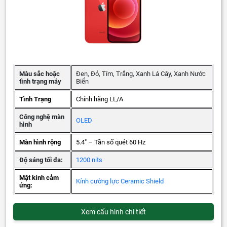
Màu sắc hoặc
Đen, Đỏ, Tím, Trắng, Xanh Lá Cây, Xanh Nước
tình trạng máy
Biển
Tình Trạng
Chính hãng LL/A
Công nghệ màn
OLED
hình
Màn hình rộng
5.4" – Tần số quét 60 Hz
Độ sáng tối đa:
1200 nits
Mặt kính cảm
Kính cường lực Ceramic Shield
ứng:
Xem cấu hình chi tiết