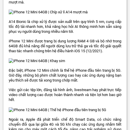
mượt mà.
A14 Bionic là chip xử lý được sản xuất trên quy trình 5 nm, cung cấp
tốc độ tải nhanh hơn, khả năng học hỏi AI thông minh hơn sẵn sàng
phục vụ người dùng trong nhiều năm tới.
iPhone 12 Mini được trang bị dung lượng RAM 4 GB và bộ nhớ trong
64GB đủ khả năng để người dùng lưu trữ thả ga và tốc độ giải quyết
thao tác nhanh chóng trên hệ điều hành iOS 15 (12/2021).
Đặc biệt, iPhone 12 Mini chính là thế hệ iPhone đầu tiên trang bị 5G.
Giờ đây, những bộ phim chất lượng cao hay các ứng dụng nặng bạn
yêu thích sẽ được tải xong trong chớp mắt.
Việc gửi các tệp lớn, đăng tải hình ảnh, livestream hay phát trực tiếp
video chất lượng cao được hoàn thành nhanh và tiện lợi hơn bao giờ
hết.
Ngoài ra, Apple đã phát triển chế độ Smart Data, có chức năng
chuyển đổi qua lại giữa 4G và 5G khi chạy các ứng dụng nhằm tiết
kiệm pin cho máy một cách tối đa, nâng cao trải nghiệm sử dụng