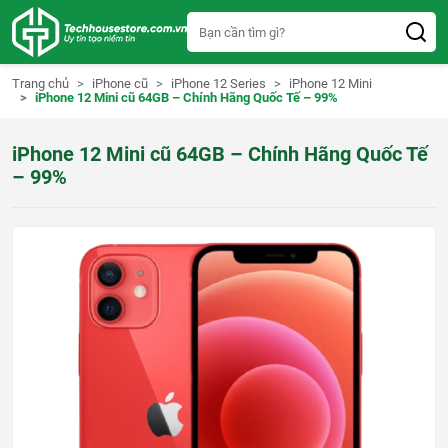
S
k
i
p
t
Trang chủ
iPhone cũ
iPhone 12 Series
iPhone 12 Mini
o
iPhone 12 Mini cũ 64GB – Chính Hãng Quốc Tế – 99%
c
o
n
iPhone 12 Mini cũ 64GB – Chính Hãng Quốc Tế
t
e
– 99%
n
t