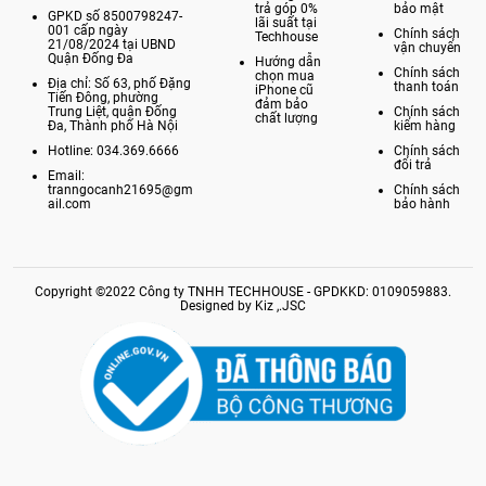
trả góp 0%
bảo mật
GPKD số 8500798247-
lãi suất tại
001 cấp ngày
Chính sách
Techhouse
21/08/2024 tại UBND
vận chuyển
Quận Đống Đa
Hướng dẫn
Chính sách
chọn mua
Địa chỉ: Số 63, phố Đặng
thanh toán
iPhone cũ
Tiến Đông, phường
đảm bảo
Trung Liệt, quận Đống
Chính sách
chất lượng
Đa, Thành phố Hà Nội
kiểm hàng
Hotline: 034.369.6666
Chính sách
đổi trả
Email:
tranngocanh21695@gm
Chính sách
ail.com
bảo hành
Copyright ©2022 Công ty TNHH TECHHOUSE - GPDKKD: 0109059883.
Designed by Kiz ,.JSC