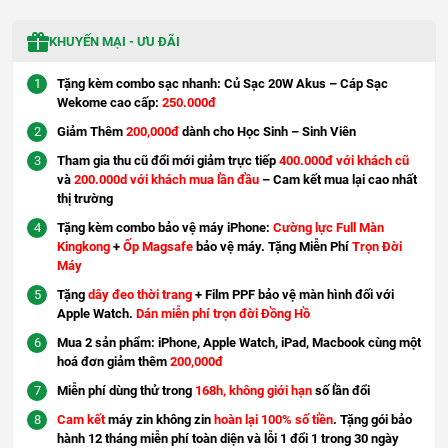
KHUYẾN MẠI - ƯU ĐÃI
Tặng kèm combo sạc nhanh: Củ Sạc 20W Akus – Cáp Sạc
Wekome cao cấp:
250.000đ
Giảm Thêm
200,000đ
dành cho Học Sinh – Sinh Viên
Tham gia thu cũ đổi mới giảm trực tiếp
400.000đ với khách cũ
và
200.000d với khách mua lần đầu
– Cam kết mua lại cao nhất
thị trường
Tặng kèm combo bảo vệ máy iPhone:
Cường lực Full Màn
Kingkong
+
Ốp Magsafe
bảo vệ máy. Tặng Miễn Phí
Trọn Đời
Máy
Tặng
dây đeo thời trang
+ Film PPF bảo vệ màn hình đối với
Apple Watch.
Dán miễn phí trọn đời Đồng Hồ
Mua 2 sản phẩm: iPhone, Apple Watch, iPad, Macbook cùng một
hoá đơn giảm thêm
200,000đ
Miễn phí dùng thử trong
168h, không giới hạn
số lần đổi
Cam kết
máy zin không zin
hoàn lại 100% số tiền
. Tặng gói bảo
hành 12 tháng miễn phí toàn diện và lỗi 1 đổi 1 trong 30 ngày