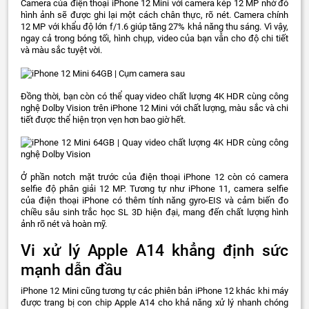
Camera của điện thoại iPhone 12 Mini với camera kép 12 MP nhờ đó
hình ảnh sẽ được ghi lại một cách chân thực, rõ nét. Camera chính
12 MP với khẩu độ lớn f/1.6 giúp tăng 27% khả năng thu sáng. Vì vậy,
ngay cả trong bóng tối, hình chụp, video của bạn vẫn cho độ chi tiết
và màu sắc tuyệt vời.
Đồng thời, bạn còn có thể quay video chất lượng 4K HDR cùng công
nghệ Dolby Vision trên iPhone 12 Mini với chất lượng, màu sắc và chi
tiết được thể hiện trọn vẹn hơn bao giờ hết.
Ở phần notch mặt trước của điện thoại iPhone 12 còn có camera
selfie độ phân giải 12 MP. Tương tự như iPhone 11, camera selfie
của điện thoại iPhone có thêm tính năng gyro-EIS và cảm biến đo
chiều sâu sinh trắc học SL 3D hiện đại, mang đến chất lượng hình
ảnh rõ nét và hoàn mỹ.
Vi xử lý Apple A14 khẳng định sức
mạnh dẫn đầu
iPhone 12 Mini cũng tương tự các phiên bản iPhone 12 khác khi máy
được trang bị con chip Apple A14 cho khả năng xử lý nhanh chóng