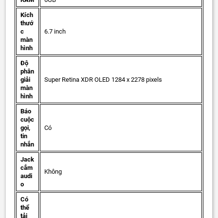
Kích
thướ
c
6.7 inch
màn
hình
Độ
phân
giải
Super Retina XDR OLED 1284 x 2278 pixels
màn
hình
Báo
cuộc
gọi,
Có
tin
nhắn
Jack
cắm
Không
audi
o
Có
thể
tải