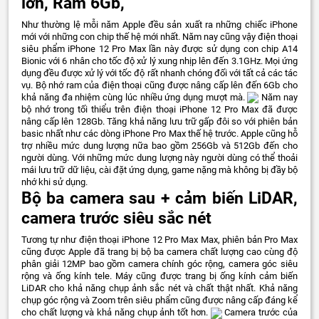
lớn, R
am 6Gb,
Như thường lệ mỗi năm Apple đều sản xuất ra những chiếc iPhone
mới với những con chip thế hệ mới nhất. Năm nay cũng vậy điện thoại
siêu phẩm iPhone 12 Pro Max lần này được sử dụng con chip A14
Bionic với 6 nhân cho tốc độ xử lý xung nhịp lên đến 3.1GHz. Mọi ứng
dụng đều được xử lý với tốc độ rất nhanh chóng đối với tất cả các tác
vụ. Bộ nhớ ram của điện thoại cũng được nâng cấp lên đến 6Gb cho
khả năng đa nhiệm cùng lúc nhiều ứng dụng mượt mà.
Năm nay
bộ nhớ trong tối thiểu trên điện thoại iPhone 12 Pro Max đã được
nâng cấp lên 128Gb. Tăng khả năng lưu trữ gấp đôi so với phiên bản
basic nhất như các dòng iPhone Pro Max thế hệ trước. Apple cũng hỗ
trợ nhiều mức dung lượng nữa bao gồm 256Gb và 512Gb đến cho
người dùng. Với những mức dung lượng này người dùng có thể thoải
mái lưu trữ dữ liệu, cài đặt ứng dụng, game nặng mà không bị đầy bộ
nhớ khi sử dụng.
Bộ ba camera sau + cảm biến LiDAR,
camera trước siêu sắc nét
Tương tự như điện thoại iPhone 12 Pro Max Max, phiên bản Pro Max
cũng được Apple đã trang bị bộ ba camera chất lượng cao cùng độ
phân giải 12MP bao gồm camera chính góc rộng, camera góc siêu
rộng và ống kính tele. Máy cũng được trang bị ống kính cảm biến
LiDAR cho khả năng chụp ảnh sắc nét và chất thật nhất. Khả năng
chụp góc rộng và Zoom trên siêu phẩm cũng được nâng cấp đáng kể
cho chất lượng và khả năng chụp ảnh tốt hơn.
Camera trước của