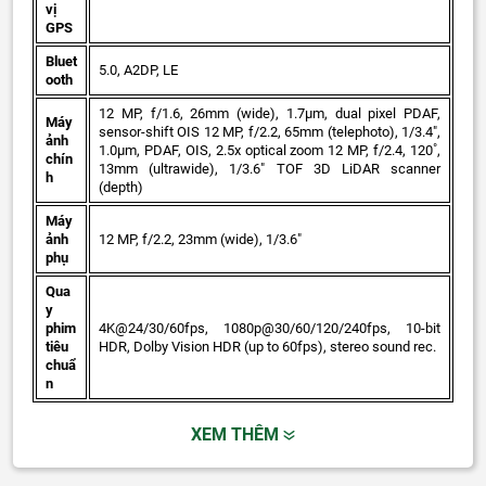
vị
GPS
Bluet
5.0, A2DP, LE
ooth
12 MP, f/1.6, 26mm (wide), 1.7µm, dual pixel PDAF,
Máy
sensor-shift OIS 12 MP, f/2.2, 65mm (telephoto), 1/3.4",
ảnh
1.0µm, PDAF, OIS, 2.5x optical zoom 12 MP, f/2.4, 120˚,
chín
13mm (ultrawide), 1/3.6" TOF 3D LiDAR scanner
h
(depth)
Máy
ảnh
12 MP, f/2.2, 23mm (wide), 1/3.6"
phụ
Qua
y
phim
4K@24/30/60fps, 1080p@30/60/120/240fps, 10‑bit
tiêu
HDR, Dolby Vision HDR (up to 60fps), stereo sound rec.
chuẩ
n
XEM THÊM