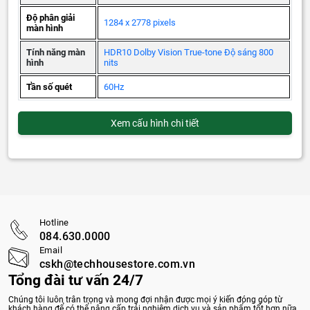
Độ phân giải
1284 x 2778 pixels
màn hình
Tính năng màn
HDR10 Dolby Vision True-tone Độ sáng 800
hình
nits
Tần số quét
60Hz
Xem cấu hình chi tiết
Hotline
084.630.0000
Email
cskh@techhousestore.com.vn
Tổng đài tư vấn 24/7
Chúng tôi luôn trân trọng và mong đợi nhận được mọi ý kiến đóng góp từ
khách hàng để có thể nâng cấp trải nghiệm dịch vụ và sản phẩm tốt hơn nữa.