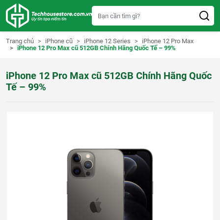
S
k
i
p
t
Trang chủ
iPhone cũ
iPhone 12 Series
iPhone 12 Pro Max
o
iPhone 12 Pro Max cũ 512GB Chính Hãng Quốc Tế – 99%
c
o
n
iPhone 12 Pro Max cũ 512GB Chính Hãng Quốc
t
e
Tế – 99%
n
t