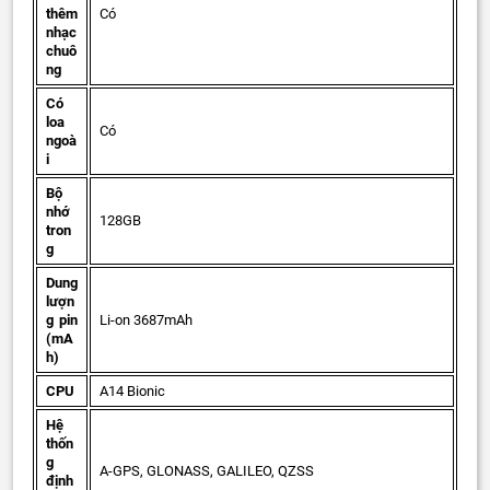
thêm
Có
nhạc
chuô
ng
Có
loa
Có
ngoà
i
Bộ
nhớ
128GB
tron
g
Dung
lượn
g pin
Li-on 3687mAh
(mA
h)
CPU
A14 Bionic
Hệ
thốn
g
A-GPS, GLONASS, GALILEO, QZSS
định