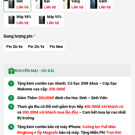
Đen
Bạc
Vàng
Xanh
Liên hệ
Liên hệ
Liên hệ
Liên hệ
Máy 98%
Máy 95%
Liên hệ
Liên hệ
Dung lượng pin
Pin Zin 8x
Pin Zin 9x
Pin New
KHUYẾN MẠI - ƯU ĐÃI
Tặng kèm combo sạc nhanh: Củ Sạc 20W Akus – Cáp Sạc
Wekome cao cấp:
250.000đ
Giảm Thêm
200,000đ
dành cho Học Sinh – Sinh Viên
Tham gia thu cũ đổi mới giảm trực tiếp
400.000đ với khách cũ
và
200.000d với khách mua lần đầu
– Cam kết mua lại cao nhất
thị trường
Tặng kèm combo bảo vệ máy iPhone:
Cường lực Full Màn
Kingkong
+
Ốp Magsafe
bảo vệ máy. Tặng Miễn Phí
Trọn Đời