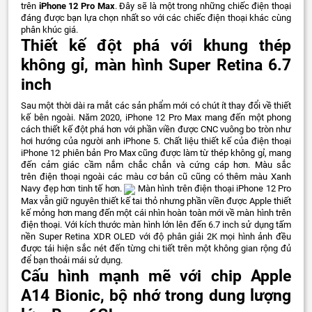
trên
iPhone 12 Pro Max
. Đây sẽ là một trong những chiếc điện thoại
đáng được bạn lựa chọn nhất so với các chiếc điện thoại khác cùng
phân khúc giá.
Thiết kế đột phá với khung thép
không gỉ, màn hình Super Retina 6.7
inch
Sau một thời dài ra mắt các sản phẩm mới có chút ít thay đổi về thiết
kế bên ngoài. Năm 2020, iPhone 12 Pro Max mang đến một phong
cách thiết kế đột phá hơn với phần viền được CNC vuông bo tròn như
hơi hướng của người anh iPhone 5. Chất liệu thiết kế của điện thoại
iPhone 12 phiên bản Pro Max cũng được làm từ thép không gỉ, mang
đến cảm giác cầm nắm chắc chắn và cứng cáp hơn. Màu sắc
trên điện thoại ngoài các màu cơ bản cũ cũng có thêm màu Xanh
Navy đẹp hơn tinh tế hơn.
Màn hình trên điện thoại iPhone 12 Pro
Max vẫn giữ nguyên thiết kế tai thỏ nhưng phần viền được Apple thiết
kế mỏng hơn mang đến một cái nhìn hoàn toàn mới về màn hình trên
điện thoại. Với kích thước màn hình lớn lên đến 6.7 inch sử dụng tấm
nền Super Retina XDR OLED với độ phân giải 2K mọi hình ảnh đều
được tái hiện sắc nét đến từng chi tiết trên một không gian rộng đủ
để bạn thoải mái sử dụng.
Cấu hình mạnh mẽ với chip Apple
A14 Bionic, bộ nhớ trong dung lượng