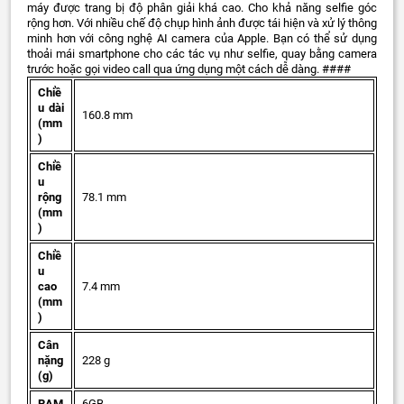
máy được trang bị độ phân giải khá cao. Cho khả năng selfie góc
rộng hơn. Với nhiều chế độ chụp hình ảnh được tái hiện và xử lý thông
minh hơn với công nghệ AI camera của Apple. Bạn có thể sử dụng
thoải mái smartphone cho các tác vụ như selfie, quay bằng camera
trước hoặc gọi video call qua ứng dụng một cách dễ dàng. ####
Chiề
u dài
160.8 mm
(mm
)
Chiề
u
rộng
78.1 mm
(mm
)
Chiề
u
cao
7.4 mm
(mm
)
Cân
nặng
228 g
(g)
RAM
6GB