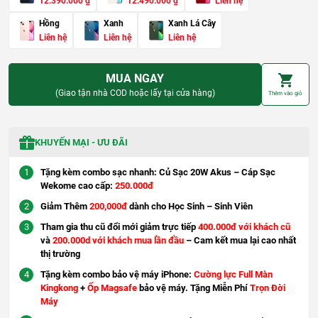
G
G
G
G
12.390.000
₫
12.490.000
₫
Liên hệ
i
i
i
i
á
á
á
á
Hồng
Xanh
Xanh Lá Cây
g
h
g
h
Liên hệ
Liên hệ
Liên hệ
ố
i
ố
i
c
ệ
c
ệ
l
n
l
n
à
t
à
t
MUA NGAY
:
ạ
:
ạ
1
i
1
i
(Giao tận nhà COD hoặc lấy tại cửa hàng)
Thêm vào giỏ
5
l
5
l
.
à
.
à
4
:
4
:
9
1
9
1
0
2
0
2
KHUYẾN MẠI - ƯU ĐÃI
.
.
.
.
0
3
0
4
0
9
0
9
Tặng kèm combo sạc nhanh: Củ Sạc 20W Akus – Cáp Sạc
0
0
0
0
Wekome cao cấp:
250.000đ
.
.
₫
0
₫
0
Giảm Thêm
200,000đ
dành cho Học Sinh – Sinh Viên
.
0
.
0
0
0
Tham gia thu cũ đổi mới giảm trực tiếp
400.000đ với khách cũ
₫
₫
và
200.000d với khách mua lần đầu
– Cam kết mua lại cao nhất
.
.
thị trường
Tặng kèm combo bảo vệ máy iPhone:
Cường lực Full Màn
Kingkong
+
Ốp Magsafe
bảo vệ máy. Tặng Miễn Phí
Trọn Đời
Máy