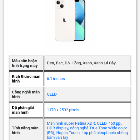
Màu sắc hoặc
Đen, Bạc, Đỏ, Hồng, Xanh, Xanh Lá Cây
tình trạng máy
Kích thước màn
6.1 inches
hình
Công nghệ màn
OLED
hình
Độ phân giải
1170 x 2532 pixels
màn hình
Màn hình super Retina XDR, OLED, 460 ppi,
Tính năng màn
HDR display, công nghệ True Tone Wide color
hình
(P3), Haptic Touch, Lớp phủ oleophobic chống
bám vân tay