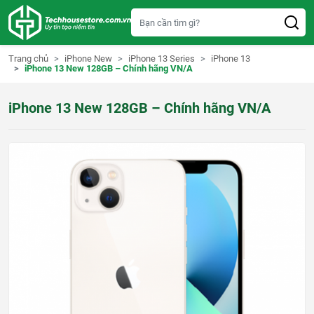
S
k
i
p
t
Trang chủ
iPhone New
iPhone 13 Series
iPhone 13
o
iPhone 13 New 128GB – Chính hãng VN/A
c
o
n
iPhone 13 New 128GB – Chính hãng VN/A
t
e
n
t