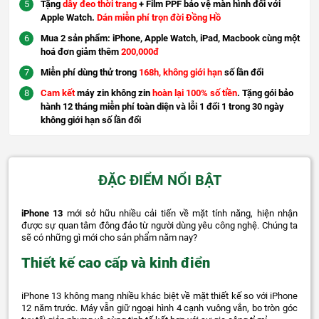
Tặng
dây đeo thời trang
+ Film PPF bảo vệ màn hình đối với
Apple Watch.
Dán miễn phí trọn đời Đồng Hồ
Mua 2 sản phẩm: iPhone, Apple Watch, iPad, Macbook cùng một
hoá đơn giảm thêm
200,000đ
Miễn phí dùng thử trong
168h, không giới hạn
số lần đổi
Cam kết
máy zin không zin
hoàn lại 100% số tiền
. Tặng gói bảo
hành 12 tháng miễn phí toàn diện và lỗi 1 đổi 1 trong 30 ngày
không giới hạn số lần đổi
ĐẶC ĐIỂM NỔI BẬT
iPhone 13
mới sở hữu nhiều cải tiến về mặt tính năng, hiện nhận
được sự quan tâm đông đảo từ người dùng yêu công nghệ. Chúng ta
sẽ có những gì mới cho sản phẩm năm nay?
Thiết kế cao cấp và kinh điển
iPhone 13 không mang nhiều khác biệt về mặt thiết kế so với iPhone
12 năm trước. Máy vẫn giữ ngoại hình 4 cạnh vuông vắn, bo tròn góc