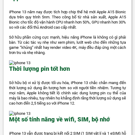
iPhone 13 năm nay được tích hợp chip thế hệ mới Apple A15 Bionic
dựa trên quy trình 5nm. Theo công bố từ nhà sản xuất, Apple A15
Bionic cho tốc độ vận hành CPU nhanh hơn 50%, GPU nhanh hơn 30%
so với các đối thủ Android cao cấp nhất.
Sở hữu phần cứng cực mạnh, hiệu năng iPhone là không có gì phải
bàn. Từ các tác vụ nhẹ như xem phim, lướt web cho đến những tựa
game “khủng” nhất hay render video 4K, máy đều đáp ứng một cách
trơn tru và nhẹ nhàng.
Thời lượng pin tốt hơn
Sở hữu bộ vi xử lý được tối ưu hóa, iPhone 13 chắc chắn mang đến
thời lượng sử dụng ấn tượng hơn so với người tiền nhiệm. Tương tự
mọi năm, Apple không tiết lộ chính xác dung lượng pin cụ thể của
máy là bao nhiêu, tuy nhiên họ khẳng định rằng thời lượng sử dụng sẽ
cao hơn đến 2,5 tiếng so với iPhone 12.
Một số tính năng về wifi, SIM, bộ nhớ
iPhone 13 vẫn được trang bị kết nối 2 SIM (1 SIM vật lí và 1 eSIM) hỗ