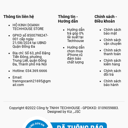
Thông tin liên hệ
Thông tin -
Chính sách -
Hướng dẫn
Điều khoản
HỘ KINH DOANH
TECHHOUSE STORE
Hướng dẫn
Chính sách
trả góp 0%
bảo mật
GPKD số 8500798247-
lãi suất tại
001 cấp ngày
Chính sách
Techhouse
21/08/2024 tại UBND
vận chuyển
Quận Đống Đa
Hướng dẫn
Chính sách
chọn mua
Địa chỉ: Số 63, phố Đặng
thanh toán
iPhone cũ
Tiến Đông, phường
đảm bảo
Trung Liệt, quận Đống
Chính sách
chất lượng
Đa, Thành phố Hà Nội
kiểm hàng
Hotline: 034.369.6666
Chính sách
đổi trả
Email:
tranngocanh21695@gm
Chính sách
ail.com
bảo hành
Copyright ©2022 Công ty TNHH TECHHOUSE - GPDKKD: 0109059883.
Designed by Kiz ,.JSC