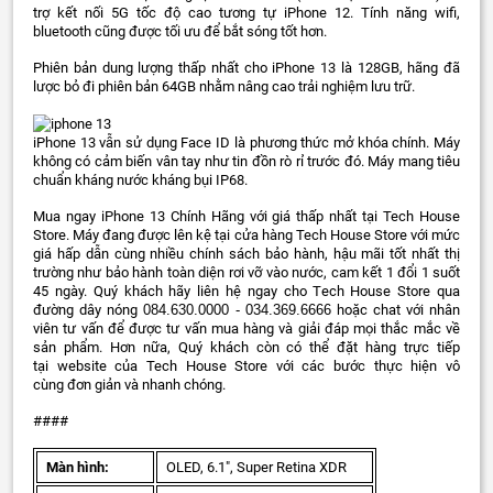
trợ kết nối 5G tốc độ cao tương tự iPhone 12. Tính năng wifi,
bluetooth cũng được tối ưu để bắt sóng tốt hơn.
Phiên bản dung lượng thấp nhất cho iPhone 13 là 128GB, hãng đã
lược bỏ đi phiên bản 64GB nhằm nâng cao trải nghiệm lưu trữ.
iPhone 13 vẫn sử dụng Face ID là phương thức mở khóa chính. Máy
không có cảm biến vân tay như tin đồn rò rỉ trước đó. Máy mang tiêu
chuẩn kháng nước kháng bụi IP68.
Mua ngay iPhone 13 Chính Hãng với giá thấp nhất tại Tech House
Store. Máy đang được lên kệ tại cửa hàng Tech House Store với mức
giá hấp dẫn cùng nhiều chính sách bảo hành, hậu mãi tốt nhất thị
trường như bảo hành toàn diện rơi vỡ vào nước, cam kết 1 đổi 1 suốt
45 ngày. Quý khách hãy liên hệ ngay cho Tech House Store qua
đường dây nóng
084.630.0000 - 034.369.6666
hoặc chat với nhân
viên tư vấn để được tư vấn mua hàng và giải đáp mọi thắc mắc về
sản phẩm. Hơn nữa, Quý khách còn có thể đặt hàng trực tiếp
tại website của Tech House Store với các bước thực hiện vô
cùng đơn giản và nhanh chóng.
####
Màn hình:
OLED, 6.1", Super Retina XDR