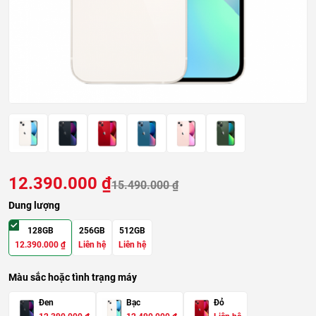
12.390.000
₫
15.490.000
₫
Dung lượng
128GB
256GB
512GB
12.390.000
₫
Liên hệ
Liên hệ
Màu sắc hoặc tình trạng máy
Đen
Bạc
Đỏ