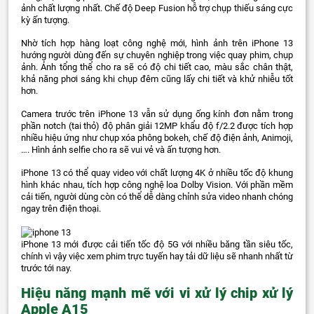
ảnh chất lượng nhất. Chế độ Deep Fusion hỗ trợ chụp thiếu sáng cực
kỳ ấn tượng.
Nhờ tích hợp hàng loạt công nghệ mới, hình ảnh trên iPhone 13
hướng người dùng đến sự chuyên nghiệp trong việc quay phim, chụp
ảnh. Ảnh tổng thể cho ra sẽ có độ chi tiết cao, màu sắc chân thật,
khả năng phơi sáng khi chụp đêm cũng lấy chi tiết và khử nhiễu tốt
hơn.
Camera trước trên iPhone 13 vẫn sử dụng ống kính đơn nằm trong
phần notch (tai thỏ) độ phân giải 12MP khẩu độ f/2.2 được tích hợp
nhiều hiệu ứng như chụp xóa phông bokeh, chế độ điện ảnh, Animoji,
…. Hình ảnh selfie cho ra sẽ vui vẻ và ấn tượng hơn.
iPhone 13 có thể quay video với chất lượng 4K ở nhiều tốc độ khung
hình khác nhau, tích hợp công nghệ loa Dolby Vision. Với phần mềm
cải tiến, người dùng còn có thể dễ dàng chỉnh sửa video nhanh chóng
ngay trên điện thoại.
iPhone 13 mới được cải tiến tốc độ 5G với nhiều băng tần siêu tốc,
chính vì vậy việc xem phim trực tuyến hay tải dữ liệu sẽ nhanh nhất từ
trước tới nay.
Hiệu năng mạnh mẽ với vi xử lý chip xử lý
Apple A15