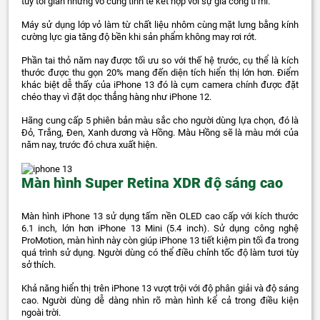
tuy tối giản nhưng vô cùng tinh tế kết hợp với sự gia công tỉ mỉ.
Máy sử dụng lớp vỏ làm từ chất liệu nhôm cùng mặt lưng bằng kính
cường lực gia tăng độ bền khi sản phẩm không may rơi rớt.
Phần tai thỏ năm nay được tối ưu so với thế hệ trước, cụ thể là kích
thước được thu gọn 20% mang đến diện tích hiển thị lớn hơn. Điểm
khác biệt dễ thấy của iPhone 13 đó là cụm camera chính được đặt
chéo thay vì đặt dọc thẳng hàng như iPhone 12.
Hãng cung cấp 5 phiên bản màu sắc cho người dùng lựa chọn, đó là
Đỏ, Trắng, Đen, Xanh dương và Hồng. Màu Hồng sẽ là màu mới của
năm nay, trước đó chưa xuất hiện.
Màn hình Super Retina XDR độ sáng cao
Màn hình iPhone 13 sử dụng tấm nền OLED cao cấp với kích thước
6.1 inch, lớn hơn iPhone 13 Mini (5.4 inch). Sử dụng công nghệ
ProMotion, màn hình này còn giúp iPhone 13 tiết kiệm pin tối đa trong
quá trình sử dụng. Người dùng có thể điều chỉnh tốc độ làm tươi tùy
sở thích.
Khả năng hiển thị trên iPhone 13 vượt trội với độ phân giải và độ sáng
cao. Người dùng dễ dàng nhìn rõ màn hình kể cả trong điều kiện
ngoài trời.