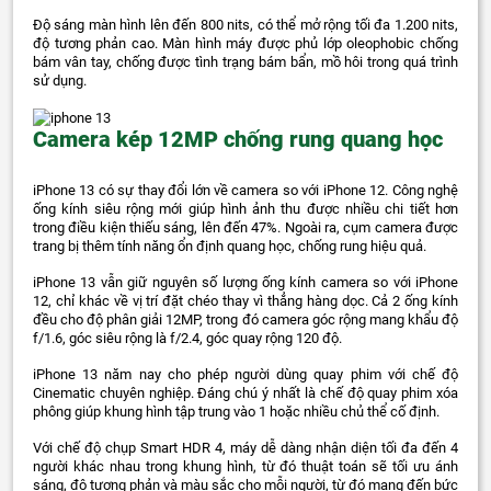
Độ sáng màn hình lên đến 800 nits, có thể mở rộng tối đa 1.200 nits,
độ tương phản cao. Màn hình máy được phủ lớp oleophobic chống
bám vân tay, chống được tình trạng bám bẩn, mồ hôi trong quá trình
sử dụng.
Camera kép 12MP chống rung quang học
iPhone 13 có sự thay đổi lớn về camera so với iPhone 12. Công nghệ
ống kính siêu rộng mới giúp hình ảnh thu được nhiều chi tiết hơn
trong điều kiện thiếu sáng, lên đến 47%. Ngoài ra, cụm camera được
trang bị thêm tính năng ổn định quang học, chống rung hiệu quả.
iPhone 13 vẫn giữ nguyên số lượng ống kính camera so với iPhone
12, chỉ khác về vị trí đặt chéo thay vì thẳng hàng dọc. Cả 2 ống kính
đều cho độ phân giải 12MP, trong đó camera góc rộng mang khẩu độ
f/1.6, góc siêu rộng là f/2.4, góc quay rộng 120 độ.
iPhone 13 năm nay cho phép người dùng quay phim với chế độ
Cinematic chuyên nghiệp. Đáng chú ý nhất là chế độ quay phim xóa
phông giúp khung hình tập trung vào 1 hoặc nhiều chủ thể cố định.
Với chế độ chụp Smart HDR 4, máy dễ dàng nhận diện tối đa đến 4
người khác nhau trong khung hình, từ đó thuật toán sẽ tối ưu ánh
sáng, độ tương phản và màu sắc cho mỗi người, từ đó mang đến bức