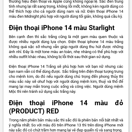
thương hiệu điện thoại và Apple cũng không ngoại lệ. Sắc đen trung
tính nhưng lại rất sang trọng, không lỗi mốt, không kén người dùng có
thể thích hợp cho cả người dùng nam và nữ. Điện thoại iPhone 14
màu đen Midnight phù hợp với người dùng tối giản, không quá cầu kỳ.
Điện thoại iPhone 14 màu Starlight
Bên cạnh đen thì sắc trắng cũng là một gam màu quen thuộc và
được nhiều người dùng lựa chọn. Điện thoại iphone 14 màu trắng
không quá sặc sỡ nhưng vẫn giúp người dùng thu hút được những
ánh nhỉ. Đây là một tone màu an toàn, nhẹ nhàng có thể phù hợp với
nhiều outfit khác nhau, không bị lỗi thời sau thời gian sử dụng.
Điện thoại iPhone 14 Trắng sẽ phù hợp hơn với bạn nữ nhưng các
bạn nam vẫn có thể dùng được. Sắc trắng trên điện thoại tượng trưng
cho mệnh kim, do đó nếu người dùng chú trọng đến phong thủy thì
màu sắc này sẽ ohuf hợp với người dùng mệnh kim, thuỷ và thổ để
mang lại may mắn trong cuộc sống và công việc. Người dùng mệnh
Mộc thì nên tránh sử dụng sắc trắng này.
Điện thoại iPhone 14 màu đỏ
(PRODUCT) RED
Trong năm phiên bản màu sắc thì sắc đỏ là phiên bản nổi bật nhất và
ý nghĩa nhất. So với màu đỏ trên iPhone 13 thì trên dòng iPhone mới
này sắc đỏ có chút trầm hơn mang lại vẻ đẹp quyến rũ và sang trọng.