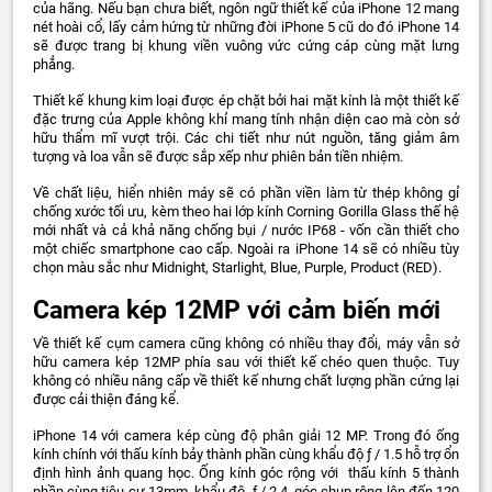
của hãng. Nếu bạn chưa biết, ngôn ngữ thiết kế của iPhone 12 mang
nét hoài cổ, lấy cảm hứng từ những đời iPhone 5 cũ do đó iPhone 14
sẽ được trang bị khung viền vuông vức cứng cáp cùng mặt lưng
phẳng.
Thiết kế khung kim loại được ép chặt bởi hai mặt kính là một thiết kế
đặc trưng của Apple không khỉ mang tính nhận diện cao mà còn sở
hữu thẩm mĩ vượt trội. Các chi tiết như nút nguồn, tăng giảm âm
tượng và loa vẫn sẽ được sắp xếp như phiên bản tiền nhiệm.
Về chất liệu, hiển nhiên máy sẽ có phần viền làm từ thép không gỉ
chống xước tối ưu, kèm theo hai lớp kính Corning Gorilla Glass thế hệ
mới nhất và cả khả năng chống bụi / nước IP68 - vốn cần thiết cho
một chiếc smartphone cao cấp. Ngoài ra iPhone 14 sẽ có nhiều tùy
chọn màu sắc như Midnight, Starlight, Blue, Purple, Product (RED).
Camera kép 12MP với cảm biến mới
Về thiết kế cụm camera cũng không có nhiều thay đổi, máy vẫn sở
hữu camera kép 12MP phía sau với thiết kế chéo quen thuộc. Tuy
không có nhiều nâng cấp về thiết kế nhưng chất lượng phần cứng lại
được cải thiện đáng kể.
iPhone 14 với camera kép cùng độ phân giải 12 MP. Trong đó ống
kính chính với thấu kính bảy thành phần cùng khẩu độ ƒ / 1.5 hỗ trợ ổn
định hình ảnh quang học. Ống kính góc rộng với thấu kính 5 thành
phần cùng tiêu cự 13mm, khẩu độ ƒ / 2.4, góc chụp rộng lên đến 120