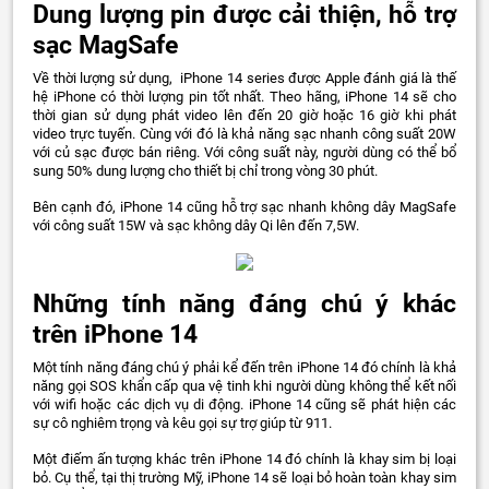
Dung lượng pin được cải thiện, hỗ trợ
sạc MagSafe
Về thời lượng sử dụng, iPhone 14 series được Apple đánh giá là thế
hệ iPhone có thời lượng pin tốt nhất. Theo hãng, iPhone 14 sẽ cho
thời gian sử dụng phát video lên đến 20 giờ hoặc 16 giờ khi phát
video trực tuyến. Cùng với đó là khả năng sạc nhanh công suất 20W
với củ sạc được bán riêng. Với công suất này, người dùng có thể bổ
sung 50% dung lượng cho thiết bị chỉ trong vòng 30 phút.
Bên cạnh đó, iPhone 14 cũng hỗ trợ sạc nhanh không dây MagSafe
với công suất 15W và sạc không dây Qi lên đến 7,5W.
Những tính năng đáng chú ý khác
trên iPhone 14
Một tính năng đáng chú ý phải kể đến trên iPhone 14 đó chính là khả
năng gọi SOS khẩn cấp qua vệ tinh khi người dùng không thể kết nối
với wifi hoặc các dịch vụ di động. iPhone 14 cũng sẽ phát hiện các
sự cô nghiêm trọng và kêu gọi sự trợ giúp từ 911.
Một điếm ấn tượng khác trên iPhone 14 đó chính là khay sim bị loại
bỏ. Cụ thể, tại thị trường Mỹ, iPhone 14 sẽ loại bỏ hoàn toàn khay sim