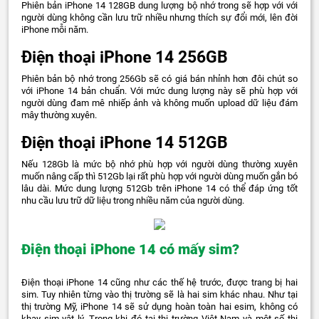
Phiên bản iPhone 14 128GB dung lượng bộ nhớ trong sẽ hợp với với
người dùng không cần lưu trữ nhiều nhưng thích sự đổi mới, lên đời
iPhone mỗi năm.
Điện thoại iPhone 14 256GB
Phiên bản bộ nhớ trong 256Gb sẽ có giá bán nhỉnh hơn đôi chút so
với iPhone 14 bản chuẩn. Với mức dung lượng này sẽ phù hợp với
người dùng đam mê nhiếp ảnh và không muốn upload dữ liệu đám
mây thường xuyên.
Điện thoại iPhone 14 512GB
Nếu 128Gb là mức bộ nhớ phù hợp với người dùng thường xuyên
muốn nâng cấp thì 512Gb lại rất phù hợp với người dùng muốn gắn bó
lâu dài. Mức dung lượng 512Gb trên iPhone 14 có thể đáp ứng tốt
nhu cầu lưu trữ dữ liệu trong nhiều năm của người dùng.
Điện thoại iPhone 14 có mấy sim?
Điện thoại iPhone 14 cũng như các thế hệ trước, được trang bị hai
sim. Tuy nhiên từng vào thị trường sẽ là hai sim khác nhau. Như tại
thị trường Mỹ, iPhone 14 sẽ sử dụng hoàn toàn hai esim, không có
khay sim vật lý. Trong khi đó tại thị trường Việt Nam và một số thị