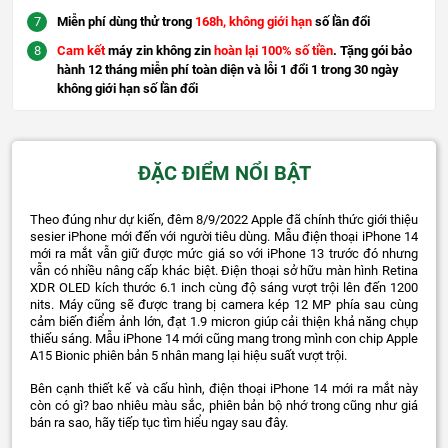
Miễn phí dùng thử trong
168h, không giới hạn
số lần đổi
Cam kết
máy zin không zin
hoàn lại 100% số tiền
. Tặng gói bảo
hành 12 tháng miễn phí toàn diện và lỗi 1 đổi 1 trong 30 ngày
không giới hạn số lần đổi
ĐẶC ĐIỂM NỔI BẬT
Theo đúng như dự kiến, đêm 8/9/2022 Apple đã chính thức giới thiệu
sesier iPhone mới đến với người tiêu dùng. Mẫu điện thoại iPhone 14
mới ra mắt vẫn giữ được mức giá so với iPhone 13 trước đó nhưng
vẫn có nhiều nâng cấp khác biệt. Điện thoại sở hữu màn hình Retina
XDR OLED kích thước 6.1 inch cùng độ sáng vượt trội lên đến 1200
nits. Máy cũng sẽ được trang bị camera kép 12 MP phía sau cùng
cảm biến điểm ảnh lớn, đạt 1.9 micron giúp cải thiện khả năng chụp
thiếu sáng. Mẫu iPhone 14 mới cũng mang trong mình con chip Apple
A15 Bionic phiên bản 5 nhân mang lại hiệu suất vượt trội.
Bên cạnh thiết kế và cấu hình, điện thoại iPhone 14 mới ra mắt này
còn có gì? bao nhiêu màu sắc, phiên bản bộ nhớ trong cũng như giá
bán ra sao, hãy tiếp tục tìm hiểu ngay sau đây.