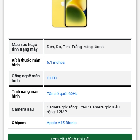
Màu sắc hoặc
Đen, Đỏ, Tím, Trắng, Vàng, Xanh
tình trạng máy
Kích thước màn
6.1 inches
hình
Công nghệ màn
OLED
hình
Tính năng màn
Tần số quét 60Hz
hình
Camera góc rộng: 12MP Camera góc siêu
Camera sau
rộng: 12MP
Chipset
Apple A15 Bionic
Xem cấu hình chi tiết