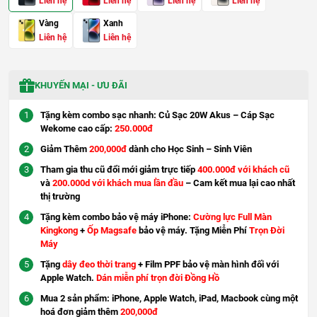
Liên hệ
Liên hệ
Liên hệ
Liên hệ
Vàng
Xanh
Liên hệ
Liên hệ
KHUYẾN MẠI - ƯU ĐÃI
Tặng kèm combo sạc nhanh: Củ Sạc 20W Akus – Cáp Sạc
Wekome cao cấp:
250.000đ
Giảm Thêm
200,000đ
dành cho Học Sinh – Sinh Viên
Tham gia thu cũ đổi mới giảm trực tiếp
400.000đ với khách cũ
và
200.000d với khách mua lần đầu
– Cam kết mua lại cao nhất
thị trường
Tặng kèm combo bảo vệ máy iPhone:
Cường lực Full Màn
Kingkong
+
Ốp Magsafe
bảo vệ máy. Tặng Miễn Phí
Trọn Đời
Máy
Tặng
dây đeo thời trang
+ Film PPF bảo vệ màn hình đối với
Apple Watch.
Dán miễn phí trọn đời Đồng Hồ
Mua 2 sản phẩm: iPhone, Apple Watch, iPad, Macbook cùng một
hoá đơn giảm thêm
200,000đ