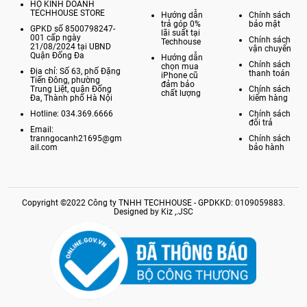
HỘ KINH DOANH
TECHHOUSE STORE
Hướng dẫn
Chính sách
trả góp 0%
bảo mật
GPKD số 8500798247-
lãi suất tại
001 cấp ngày
Chính sách
Techhouse
21/08/2024 tại UBND
vận chuyển
Quận Đống Đa
Hướng dẫn
Chính sách
chọn mua
Địa chỉ: Số 63, phố Đặng
thanh toán
iPhone cũ
Tiến Đông, phường
đảm bảo
Trung Liệt, quận Đống
Chính sách
chất lượng
Đa, Thành phố Hà Nội
kiểm hàng
Hotline: 034.369.6666
Chính sách
đổi trả
Email:
tranngocanh21695@gm
Chính sách
ail.com
bảo hành
Copyright ©2022 Công ty TNHH TECHHOUSE - GPDKKD: 0109059883.
Designed by Kiz ,.JSC