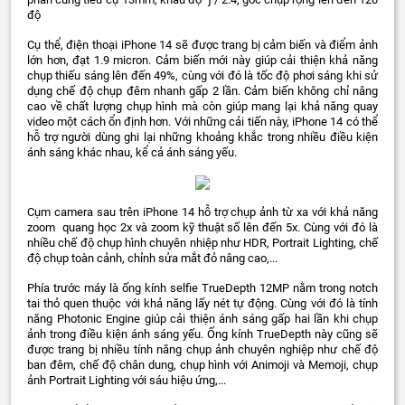
độ
Cụ thể, điện thoại iPhone 14 sẽ được trang bị cảm biến và điểm ảnh
lớn hơn, đạt 1.9 micron. Cảm biến mới này giúp cải thiện khả năng
chụp thiếu sáng lên đến 49%, cùng với đó là tốc độ phơi sáng khi sử
dụng chế độ chụp đêm nhanh gấp 2 lần. Cảm biến không chỉ nâng
cao về chất lượng chụp hình mà còn giúp mang lại khả năng quay
video một cách ổn định hơn. Với những cải tiến này, iPhone 14 có thể
hỗ trợ người dùng ghi lại những khoảng khắc trong nhiều điều kiện
ánh sáng khác nhau, kể cả ánh sáng yếu.
Cụm camera sau trên iPhone 14 hỗ trợ chụp ảnh từ xa với khả năng
zoom quang học 2x và zoom kỹ thuật số lên đến 5x. Cùng với đó là
nhiều chế độ chụp hình chuyên nhiệp như HDR, Portrait Lighting, chế
độ chụp toàn cảnh, chỉnh sửa mắt đỏ nâng cao,...
Phía trước máy là ống kính selfie TrueDepth 12MP nằm trong notch
tai thỏ quen thuộc với khả năng lấy nét tự động. Cùng với đó là tính
năng Photonic Engine giúp cải thiện ánh sáng gấp hai lần khi chụp
ảnh trong điều kiện ánh sáng yếu. Ống kính TrueDepth này cũng sẽ
được trang bị nhiều tính năng chụp ảnh chuyên nghiệp như chế độ
ban đêm, chế độ chân dung, chụp hình với Animoji và Memoji, chụp
ảnh Portrait Lighting với sáu hiệu ứng,...