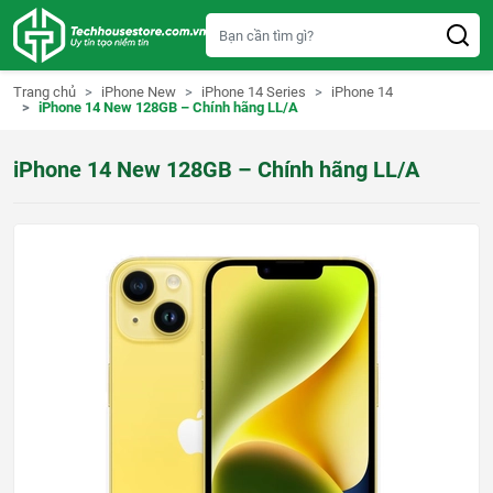
S
k
i
p
t
Trang chủ
iPhone New
iPhone 14 Series
iPhone 14
o
iPhone 14 New 128GB – Chính hãng LL/A
c
o
n
iPhone 14 New 128GB – Chính hãng LL/A
t
e
n
t