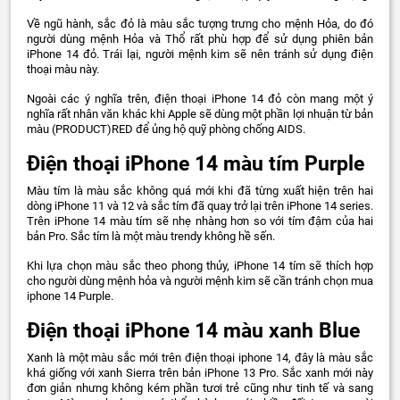
Về ngũ hành, sắc đỏ là màu sắc tượng trưng cho mệnh Hỏa, do đó
người dùng mệnh Hỏa và Thổ rất phù hợp để sử dụng phiên bản
iPhone 14 đỏ. Trái lại, người mệnh kim sẽ nên tránh sử dụng điện
thoại màu này.
Ngoài các ý nghĩa trên, điện thoại iPhone 14 đỏ còn mang một ý
nghĩa rất nhân văn khác khi Apple sẽ dùng một phần lợi nhuận từ bản
màu (PRODUCT)RED để ủng hộ quỹ phòng chống AIDS.
Điện thoại iPhone 14 màu tím Purple
Màu tím là màu sắc không quá mới khi đã từng xuất hiện trên hai
dòng iPhone 11 và 12 và sắc tím đã quay trở lại trên iPhone 14 series.
Trên iPhone 14 màu tím sẽ nhẹ nhàng hơn so với tím đậm của hai
bản Pro. Sắc tím là một màu trendy không hề sến.
Khi lựa chọn màu sắc theo phong thủy, iPhone 14 tím sẽ thích hợp
cho người dùng mệnh hỏa và người mệnh kim sẽ cần tránh chọn mua
iphone 14 Purple.
Điện thoại iPhone 14 màu xanh Blue
Xanh là một màu sắc mới trên điện thoại iphone 14, đây là màu sắc
khá giống với xanh Sierra trên bản iPhone 13 Pro. Sắc xanh mới này
đơn giản nhưng không kém phần tươi trẻ cũng như tinh tế và sang