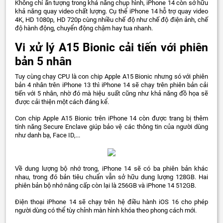
Không chỉ ấn tượng trong khả năng chụp hình, iPhone 14 còn sở hữu
khả năng quay video chất lượng. Cụ thể iPhone 14 hỗ trợ quay video
4K, HD 1080p, HD 720p cùng nhiều chế độ như chế độ điện ảnh, chế
độ hành động, chuyển động chậm hay tua nhanh.
Vi xử lý A15 Bionic cải tiến với phiên
bản 5 nhân
Tuy cùng chạy CPU là con chip Apple A15 Bionic nhưng só với phiên
bản 4 nhân trên iPhone 13 thì iPhone 14 sẽ chạy trên phiên bản cải
tiến với 5 nhân, nhờ đó mà hiệu suất cũng như khả năng đồ họa sẽ
được cải thiện một cách đáng kể.
Con chip Apple A15 Bionic trên iPhone 14 còn được trang bị thêm
tính năng Secure Enclave giúp bảo vệ các thông tin của người dùng
như danh bạ, Face ID,...
Về dung lượng bộ nhớ trong, iPhone 14 sẽ có ba phiên bản khác
nhau, trong đó bản tiêu chuẩn vẫn sở hữu dung lượng 128GB. Hai
phiên bản bộ nhớ nâng cấp còn lại là 256GB và iPhone 14 512GB.
Điện thoại iPhone 14 sẽ chạy trên hệ điều hành iOS 16 cho phép
người dùng có thể tùy chỉnh màn hình khóa theo phong cách mới.