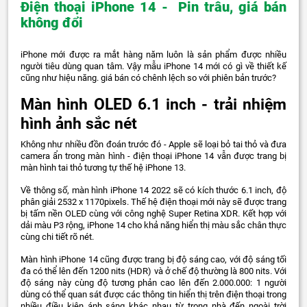
Điện thoại iPhone 14 - Pin trâu, giá bán
không đổi
iPhone mới được ra mắt hàng năm luôn là sản phẩm được nhiều
người tiêu dùng quan tâm. Vậy mẫu iPhone 14 mới có gì về thiết kế
cũng như hiệu năng. giá bán có chênh lệch so với phiên bản trước?
Màn hình OLED 6.1 inch - trải nhiệm
hình ảnh sắc nét
Không như nhiều đồn đoán trước đó - Apple sẽ loại bỏ tai thỏ và đưa
camera ẩn trong màn hình - điện thoại iPhone 14 vẫn được trang bị
màn hình tai thỏ tương tự thế hệ iPhone 13.
Về thông số, màn hình iPhone 14 2022 sẽ có kích thước 6.1 inch, độ
phân giải 2532 x 1170pixels. Thế hệ điện thoại mới này sẽ được trang
bị tấm nền OLED cùng với công nghệ Super Retina XDR. Kết hợp với
dải màu P3 rộng, iPhone 14 cho khả năng hiển thị màu sắc chân thực
cùng chi tiết rõ nét.
Màn hình iPhone 14 cũng được trang bị độ sáng cao, với độ sáng tối
đa có thể lên đến 1200 nits (HDR) và ở chế độ thường là 800 nits. Với
độ sáng này cùng độ tương phản cao lên đến 2.000.000: 1 người
dùng có thể quan sát được các thông tin hiển thị trên điện thoại trong
nhiều điều kiện ánh sáng khác nhau từ trong nhà đến ngoài trời