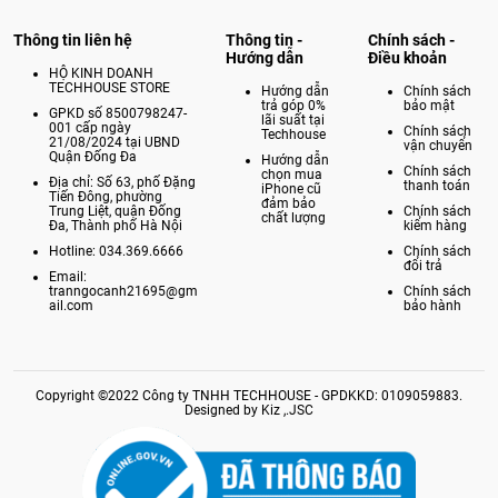
Thông tin liên hệ
Thông tin -
Chính sách -
Hướng dẫn
Điều khoản
HỘ KINH DOANH
TECHHOUSE STORE
Hướng dẫn
Chính sách
trả góp 0%
bảo mật
GPKD số 8500798247-
lãi suất tại
001 cấp ngày
Chính sách
Techhouse
21/08/2024 tại UBND
vận chuyển
Quận Đống Đa
Hướng dẫn
Chính sách
chọn mua
Địa chỉ: Số 63, phố Đặng
thanh toán
iPhone cũ
Tiến Đông, phường
đảm bảo
Trung Liệt, quận Đống
Chính sách
chất lượng
Đa, Thành phố Hà Nội
kiểm hàng
Hotline: 034.369.6666
Chính sách
đổi trả
Email:
tranngocanh21695@gm
Chính sách
ail.com
bảo hành
Copyright ©2022 Công ty TNHH TECHHOUSE - GPDKKD: 0109059883.
Designed by Kiz ,.JSC