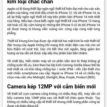
kim loại chắc chắn
Apple có lẽ đang thiết lập ngôn ngữ thiết kế hiện đại mới cho các sản
phẩm của hãng, mà khởi đầu chính là iPhone 12. Và với iPhone 14, ta
sẽ lại thấy ngôn ngữ thiết kế này trên phiên bản iPhone 14 mới nhất
của hãng. Nếu bạn chưa biết, ngôn ngữ thiết kế của iPhone 12 mang
nét hoài cổ, lấy cảm hứng từ những đời iPhone 5 cũ do đó iPhone 14
sẽ được trang bị khung viền vuông vức cứng cáp cùng mặt lưng
phẳng.
Thiết kế khung kim loại được ép chặt bởi hai mặt kính là một thiết kế
đặc trưng của Apple không khỉ mang tính nhận diện cao mà còn sở
hữu thẩm mĩ vượt trội. Các chi tiết như nút nguồn, tăng giảm âm
tượng và loa vẫn sẽ được sắp xếp như phiên bản tiền nhiệm.
Về chất liệu, hiển nhiên máy sẽ có phần viền làm từ thép không gỉ
chống xước tối ưu, kèm theo hai lớp kính Corning Gorilla Glass thế hệ
mới nhất và cả khả năng chống bụi / nước IP68 - vốn cần thiết cho
một chiếc smartphone cao cấp. Ngoài ra iPhone 14 sẽ có nhiều tùy
chọn màu sắc như Midnight, Starlight, Blue, Purple, Product (RED).
Camera kép 12MP với cảm biến mới
Về thiết kế cụm camera cũng không có nhiều thay đổi, máy vẫn sở
hữu camera kép 12MP phía sau với thiết kế chéo quen thuộc. Tuy
không có nhiều nâng cấp về thiết kế nhưng chất lượng phần cứng lại
được cải thiện đáng kể.