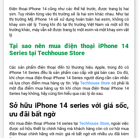
Điện thoại iPhone 14 cũng như các thế hệ trước, được trang bị hai
sim. Tuy nhiên từng vào thị trường sẽ là hai sim khác nhau. Như tại
thị trường Mỹ, iPhone 14 sẽ sử dụng hoàn toàn hai esim, không có
khay sim vật lý. Trong khi đó tại thị trường Việt Nam và một số thị
trường khác, máy vẫn sẽ được trang bị một esim và một khay sim vật
lý.
Tại sao nên mua điện thoại iPhone 14
Series tại Techhouse Store
Các sản phẩm điện thoại đến từ thương hiệu Apple, trong đó có
iPhone 14 Series đều là sản phẩm cao cấp với giá bán cao. Do đó,
khi chọn mua điện thoại iPhone 14 Series người dùng cần cân nhắc
và lựa chọn điểm mua hàng uy tín. Vậy
Techhouse Store
có phải là
một địa điểm mua hàng uy tín khi chọn mua điện thoại iPhone 14
Series hay không, hãy cùng tìm hiểu qua các lý do sau.
Sở hữu iPhone 14 series với giá sốc,
ưu đãi bất ngờ
Khi mua điện thoại iPhone 14 series tại
Techhouse Store
, ngoài việc
được sở hữu thiết bị chính hãng mà khách hàng còn có cơ hội mua
điện thoại chính hãng với mức giá rẻ bất ngờ với nhiều ưu đãi kèm