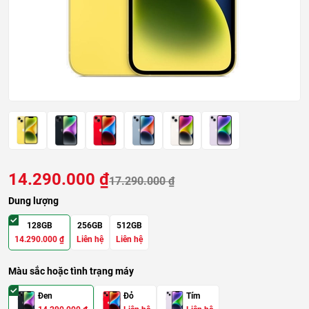
14.290.000
₫
17.290.000
₫
Dung lượng
128GB
256GB
512GB
14.290.000
₫
Liên hệ
Liên hệ
Màu sắc hoặc tình trạng máy
Đen
Đỏ
Tím