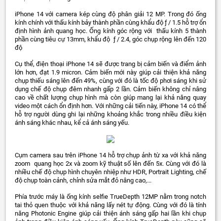
iPhone 14 với camera kép cùng độ phân giải 12 MP. Trong đó ống
kính chính với thấu kính bảy thành phần cùng khẩu độ ƒ / 1.5 hỗ trợ ổn
định hình ảnh quang học. Ống kính góc rộng với thấu kính 5 thành
phần cùng tiêu cự 13mm, khẩu độ ƒ / 2.4, góc chụp rộng lên đến 120
độ
Cụ thể, điện thoại iPhone 14 sẽ được trang bị cảm biến và điểm ảnh
lớn hơn, đạt 1.9 micron. Cảm biến mới này giúp cải thiện khả năng
chụp thiếu sáng lên đến 49%, cùng với đó là tốc độ phơi sáng khi sử
dụng chế độ chụp đêm nhanh gấp 2 lần. Cảm biến không chỉ nâng
cao về chất lượng chụp hình mà còn giúp mang lại khả năng quay
video một cách ổn định hơn. Với những cải tiến này, iPhone 14 có thể
hỗ trợ người dùng ghi lại những khoảng khắc trong nhiều điều kiện
ánh sáng khác nhau, kể cả ánh sáng yếu.
Cụm camera sau trên iPhone 14 hỗ trợ chụp ảnh từ xa với khả năng
zoom quang học 2x và zoom kỹ thuật số lên đến 5x. Cùng với đó là
nhiều chế độ chụp hình chuyên nhiệp như HDR, Portrait Lighting, chế
độ chụp toàn cảnh, chỉnh sửa mắt đỏ nâng cao,...
Phía trước máy là ống kính selfie TrueDepth 12MP nằm trong notch
tai thỏ quen thuộc với khả năng lấy nét tự động. Cùng với đó là tính
năng Photonic Engine giúp cải thiện ánh sáng gấp hai lần khi chụp