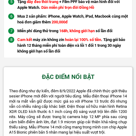
Tặng
dây đeo thời trang
+ Film PPF bảo vệ màn hình đối với
Apple Watch.
Dán miễn phí trọn đời Đồng Hồ
Mua 2 sản phẩm: iPhone, Apple Watch, iPad, Macbook cùng một
hoá đơn giảm thêm
200,000đ
Miễn phí dùng thử trong
168h, không giới hạn
số lần đổi
Cam kết
máy zin không zin
hoàn lại 100% số tiền
. Tặng gói bảo
hành 12 tháng miễn phí toàn diện và lỗi 1 đổi 1 trong 30 ngày
không giới hạn số lần đổi
ĐẶC ĐIỂM NỔI BẬT
Theo đúng như dự kiến, đêm 8/9/2022 Apple đã chính thức giới thiệu
sesier iPhone mới đến với người tiêu dùng. Mẫu điện thoại iPhone 14
mới ra mắt vẫn giữ được mức giá so với iPhone 13 trước đó nhưng
vẫn có nhiều nâng cấp khác biệt. Điện thoại sở hữu màn hình Retina
XDR OLED kích thước 6.1 inch cùng độ sáng vượt trội lên đến 1200
nits. Máy cũng sẽ được trang bị camera kép 12 MP phía sau cùng
cảm biến điểm ảnh lớn, đạt 1.9 micron giúp cải thiện khả năng chụp
thiếu sáng. Mẫu iPhone 14 mới cũng mang trong mình con chip Apple
A15 Bionic phiên bản 5 nhân mang lại hiệu suất vượt trội.