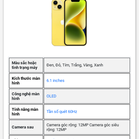
Màu sắc hoặc
Đen, Đỏ, Tím, Trắng, Vàng, Xanh
tình trạng máy
Kích thước màn
6.1 inches
hình
Công nghệ màn
OLED
hình
Tính năng màn
Tần số quét 60Hz
hình
Camera góc rộng: 12MP Camera góc siêu
Camera sau
rộng: 12MP