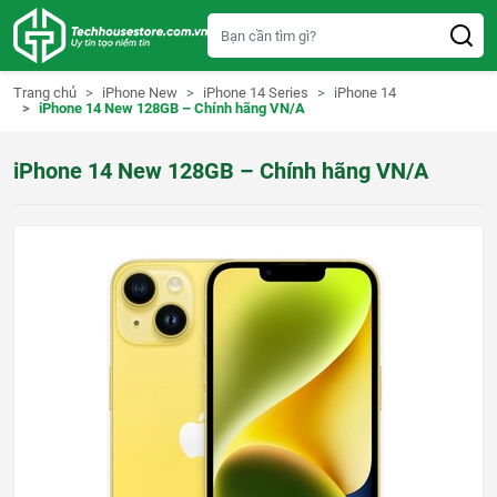
S
k
i
p
t
Trang chủ
iPhone New
iPhone 14 Series
iPhone 14
o
iPhone 14 New 128GB – Chính hãng VN/A
c
o
n
iPhone 14 New 128GB – Chính hãng VN/A
t
e
n
t