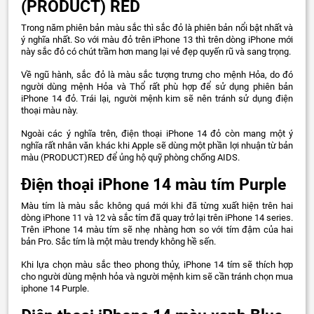
(PRODUCT) RED
Trong năm phiên bản màu sắc thì sắc đỏ là phiên bản nổi bật nhất và
ý nghĩa nhất. So với màu đỏ trên iPhone 13 thì trên dòng iPhone mới
này sắc đỏ có chút trầm hơn mang lại vẻ đẹp quyến rũ và sang trọng.
Về ngũ hành, sắc đỏ là màu sắc tượng trưng cho mệnh Hỏa, do đó
người dùng mệnh Hỏa và Thổ rất phù hợp để sử dụng phiên bản
iPhone 14 đỏ. Trái lại, người mệnh kim sẽ nên tránh sử dụng điện
thoại màu này.
Ngoài các ý nghĩa trên, điện thoại iPhone 14 đỏ còn mang một ý
nghĩa rất nhân văn khác khi Apple sẽ dùng một phần lợi nhuận từ bản
màu (PRODUCT)RED để ủng hộ quỹ phòng chống AIDS.
Điện thoại iPhone 14 màu tím Purple
Màu tím là màu sắc không quá mới khi đã từng xuất hiện trên hai
dòng iPhone 11 và 12 và sắc tím đã quay trở lại trên iPhone 14 series.
Trên iPhone 14 màu tím sẽ nhẹ nhàng hơn so với tím đậm của hai
bản Pro. Sắc tím là một màu trendy không hề sến.
Khi lựa chọn màu sắc theo phong thủy, iPhone 14 tím sẽ thích hợp
cho người dùng mệnh hỏa và người mệnh kim sẽ cần tránh chọn mua
iphone 14 Purple.