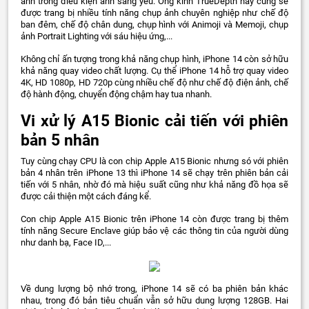
ảnh trong điều kiện ánh sáng yếu. Ống kính TrueDepth này cũng sẽ
được trang bị nhiều tính năng chụp ảnh chuyên nghiệp như chế độ
ban đêm, chế độ chân dung, chụp hình với Animoji và Memoji, chụp
ảnh Portrait Lighting với sáu hiệu ứng,...
Không chỉ ấn tượng trong khả năng chụp hình, iPhone 14 còn sở hữu
khả năng quay video chất lượng. Cụ thể iPhone 14 hỗ trợ quay video
4K, HD 1080p, HD 720p cùng nhiều chế độ như chế độ điện ảnh, chế
độ hành động, chuyển động chậm hay tua nhanh.
Vi xử lý A15 Bionic cải tiến với phiên
bản 5 nhân
Tuy cùng chạy CPU là con chip Apple A15 Bionic nhưng só với phiên
bản 4 nhân trên iPhone 13 thì iPhone 14 sẽ chạy trên phiên bản cải
tiến với 5 nhân, nhờ đó mà hiệu suất cũng như khả năng đồ họa sẽ
được cải thiện một cách đáng kể.
Con chip Apple A15 Bionic trên iPhone 14 còn được trang bị thêm
tính năng Secure Enclave giúp bảo vệ các thông tin của người dùng
như danh bạ, Face ID,...
Về dung lượng bộ nhớ trong, iPhone 14 sẽ có ba phiên bản khác
nhau, trong đó bản tiêu chuẩn vẫn sở hữu dung lượng 128GB. Hai