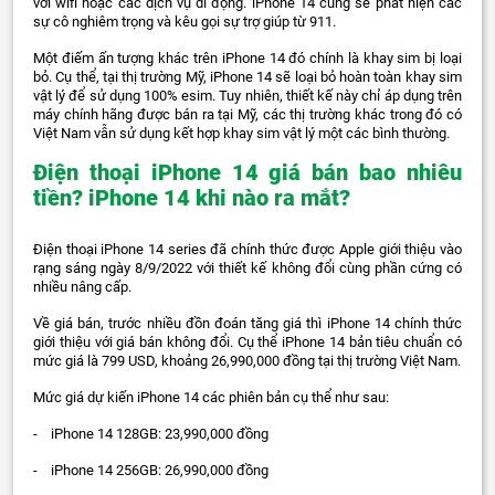
với wifi hoặc các dịch vụ di động. iPhone 14 cũng sẽ phát hiện các
sự cô nghiêm trọng và kêu gọi sự trợ giúp từ 911.
Một điếm ấn tượng khác trên iPhone 14 đó chính là khay sim bị loại
bỏ. Cụ thể, tại thị trường Mỹ, iPhone 14 sẽ loại bỏ hoàn toàn khay sim
vật lý để sử dụng 100% esim. Tuy nhiên, thiết kế này chỉ áp dụng trên
máy chính hãng được bán ra tại Mỹ, các thị trường khác trong đó có
Việt Nam vẫn sử dụng kết hợp khay sim vật lý một các bình thường.
Điện thoại iPhone 14 giá bán bao nhiêu
tiền? iPhone 14 khi nào ra mắt?
Điện thoại iPhone 14 series đã chính thức được Apple giới thiệu vào
rạng sáng ngày 8/9/2022 với thiết kế không đổi cùng phần cứng có
nhiều nâng cấp.
Về giá bán, trước nhiều đồn đoán tăng giá thì iPhone 14 chính thức
giới thiệu với giá bán không đổi. Cụ thể iPhone 14 bản tiêu chuẩn có
mức giá là 799 USD, khoảng 26,990,000 đồng tại thị trường Việt Nam.
Mức giá dự kiến iPhone 14 các phiên bản cụ thể như sau:
- iPhone 14 128GB: 23,990,000 đồng
- iPhone 14 256GB: 26,990,000 đồng