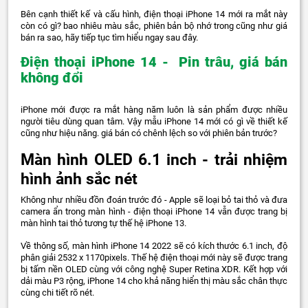
Bên cạnh thiết kế và cấu hình, điện thoại iPhone 14 mới ra mắt này
còn có gì? bao nhiêu màu sắc, phiên bản bộ nhớ trong cũng như giá
bán ra sao, hãy tiếp tục tìm hiểu ngay sau đây.
Điện thoại iPhone 14 - Pin trâu, giá bán
không đổi
iPhone mới được ra mắt hàng năm luôn là sản phẩm được nhiều
người tiêu dùng quan tâm. Vậy mẫu iPhone 14 mới có gì về thiết kế
cũng như hiệu năng. giá bán có chênh lệch so với phiên bản trước?
Màn hình OLED 6.1 inch - trải nhiệm
hình ảnh sắc nét
Không như nhiều đồn đoán trước đó - Apple sẽ loại bỏ tai thỏ và đưa
camera ẩn trong màn hình - điện thoại iPhone 14 vẫn được trang bị
màn hình tai thỏ tương tự thế hệ iPhone 13.
Về thông số, màn hình iPhone 14 2022 sẽ có kích thước 6.1 inch, độ
phân giải 2532 x 1170pixels. Thế hệ điện thoại mới này sẽ được trang
bị tấm nền OLED cùng với công nghệ Super Retina XDR. Kết hợp với
dải màu P3 rộng, iPhone 14 cho khả năng hiển thị màu sắc chân thực
cùng chi tiết rõ nét.