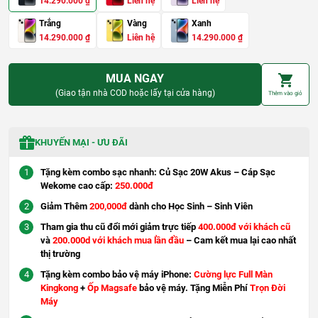
G
G
14.290.000
₫
Liên hệ
Liên hệ
i
i
á
á
Trắng
Vàng
Xanh
g
h
G
G
G
G
14.290.000
₫
Liên hệ
14.290.000
₫
ố
i
i
i
i
i
c
ệ
á
á
á
á
l
n
g
h
g
h
à
t
MUA NGAY
ố
i
ố
i
:
ạ
c
ệ
c
ệ
1
i
(Giao tận nhà COD hoặc lấy tại cửa hàng)
Thêm vào giỏ
l
n
l
n
7
l
à
t
à
t
.
à
:
ạ
:
ạ
2
:
1
i
1
i
9
1
7
l
7
l
0
4
KHUYẾN MẠI - ƯU ĐÃI
.
à
.
à
.
.
2
:
2
:
0
2
9
1
9
1
0
9
Tặng kèm combo sạc nhanh: Củ Sạc 20W Akus – Cáp Sạc
0
4
0
4
0
0
Wekome cao cấp:
250.000đ
.
.
.
.
.
0
2
0
2
₫
0
0
Giảm Thêm
9
200,000đ
dành cho Học Sinh – Sinh Viên
0
9
.
0
0
0
0
0
0
.
.
Tham gia thu cũ đổi mới giảm trực tiếp
400.000đ với khách cũ
₫
0
₫
0
₫
và
200.000d với khách mua lần đầu
– Cam kết mua lại cao nhất
.
0
.
0
.
thị trường
0
0
Tặng kèm combo bảo vệ máy iPhone:
Cường lực Full Màn
₫
₫
.
.
Kingkong
+
Ốp Magsafe
bảo vệ máy. Tặng Miễn Phí
Trọn Đời
Máy