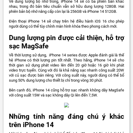
Về dung lượng bộ nhớ trong, iPhone 14 sẽ có ba phiên bản khác
nhau, trong đó bản tiêu chuẩn vẫn sở hữu dung lượng 128GB. Hai
phiên bản bộ nhớ nâng cấp còn lại là 256GB và iPhone 14 512GB.
Điện thoại iPhone 14 sẽ chạy trên hệ điều hành iOS 16 cho phép
người dùng có thể tùy chỉnh màn hình khóa theo phong cách mới.
Dung lượng pin được cải thiện, hỗ trợ
sạc MagSafe
Về thời lượng sử dụng, iPhone 14 series được Apple đánh giá là thế
hệ iPhone có thời lượng pin tốt nhất. Theo hãng, iPhone 14 sẽ cho
thời gian sử dụng phát video lên đến 20 giờ hoặc 16 giờ khi phát
video trực tuyến. Cùng với đó là khả năng sạc nhanh công suất 20W
với củ sạc được bán riêng. Với công suất này, người dùng có thể bổ
sung 50% dung lượng cho thiết bị chỉ trong vòng 30 phút.
Bên cạnh đó, iPhone 14 cũng hỗ trợ sạc nhanh không dây MagSafe
với công suất 15W và sạc không dây Qi lên đến 7,5W.
Những tính năng đáng chú ý khác
trên iPhone 14