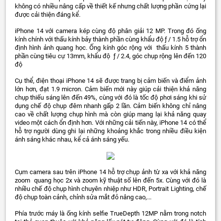
không có nhiều nâng cấp về thiết kế nhưng chất lượng phần cứng lại
được cải thiện đáng kể.
iPhone 14 với camera kép cùng độ phân giải 12 MP. Trong đó ống
kính chính với thấu kính bảy thành phần cùng khẩu độ ƒ / 1.5 hỗ trợ ổn
định hình ảnh quang học. Ống kính góc rộng với thấu kính 5 thành
phần cùng tiêu cự 13mm, khẩu độ ƒ / 2.4, góc chụp rộng lên đến 120
độ
Cụ thể, điện thoại iPhone 14 sẽ được trang bị cảm biến và điểm ảnh
lớn hơn, đạt 1.9 micron. Cảm biến mới này giúp cải thiện khả năng
chụp thiếu sáng lên đến 49%, cùng với đó là tốc độ phơi sáng khi sử
dụng chế độ chụp đêm nhanh gấp 2 lần. Cảm biến không chỉ nâng
cao về chất lượng chụp hình mà còn giúp mang lại khả năng quay
video một cách ổn định hơn. Với những cải tiến này, iPhone 14 có thể
hỗ trợ người dùng ghi lại những khoảng khắc trong nhiều điều kiện
ánh sáng khác nhau, kể cả ánh sáng yếu.
Cụm camera sau trên iPhone 14 hỗ trợ chụp ảnh từ xa với khả năng
zoom quang học 2x và zoom kỹ thuật số lên đến 5x. Cùng với đó là
nhiều chế độ chụp hình chuyên nhiệp như HDR, Portrait Lighting, chế
độ chụp toàn cảnh, chỉnh sửa mắt đỏ nâng cao,...
Phía trước máy là ống kính selfie TrueDepth 12MP nằm trong notch