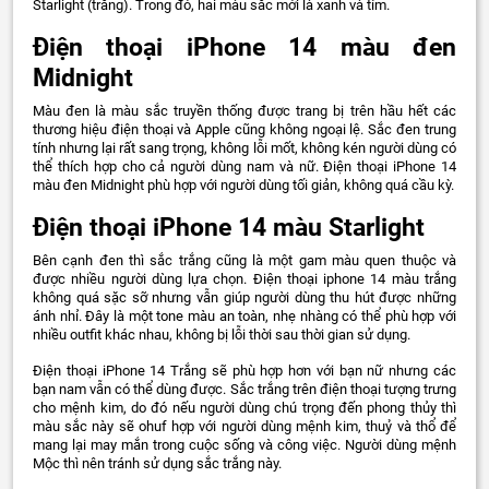
Starlight (trắng). Trong đó, hai màu sắc mới là xanh và tím.
Điện thoại iPhone 14 màu đen
Midnight
Màu đen là màu sắc truyền thống được trang bị trên hầu hết các
thương hiệu điện thoại và Apple cũng không ngoại lệ. Sắc đen trung
tính nhưng lại rất sang trọng, không lỗi mốt, không kén người dùng có
thể thích hợp cho cả người dùng nam và nữ. Điện thoại iPhone 14
màu đen Midnight phù hợp với người dùng tối giản, không quá cầu kỳ.
Điện thoại iPhone 14 màu Starlight
Bên cạnh đen thì sắc trắng cũng là một gam màu quen thuộc và
được nhiều người dùng lựa chọn. Điện thoại iphone 14 màu trắng
không quá sặc sỡ nhưng vẫn giúp người dùng thu hút được những
ánh nhỉ. Đây là một tone màu an toàn, nhẹ nhàng có thể phù hợp với
nhiều outfit khác nhau, không bị lỗi thời sau thời gian sử dụng.
Điện thoại iPhone 14 Trắng sẽ phù hợp hơn với bạn nữ nhưng các
bạn nam vẫn có thể dùng được. Sắc trắng trên điện thoại tượng trưng
cho mệnh kim, do đó nếu người dùng chú trọng đến phong thủy thì
màu sắc này sẽ ohuf hợp với người dùng mệnh kim, thuỷ và thổ để
mang lại may mắn trong cuộc sống và công việc. Người dùng mệnh
Mộc thì nên tránh sử dụng sắc trắng này.