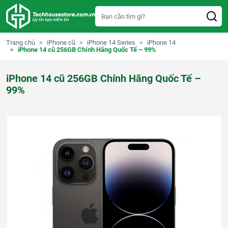
S
k
i
p
t
Trang chủ
iPhone cũ
iPhone 14 Series
iPhone 14
o
iPhone 14 cũ 256GB Chính Hãng Quốc Tế – 99%
c
o
n
iPhone 14 cũ 256GB Chính Hãng Quốc Tế –
t
e
99%
n
t