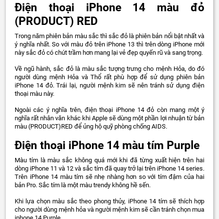
Điện thoại iPhone 14 màu đỏ
(PRODUCT) RED
Trong năm phiên bản màu sắc thì sắc đỏ là phiên bản nổi bật nhất và
ý nghĩa nhất. So với màu đỏ trên iPhone 13 thì trên dòng iPhone mới
này sắc đỏ có chút trầm hơn mang lại vẻ đẹp quyến rũ và sang trọng.
Về ngũ hành, sắc đỏ là màu sắc tượng trưng cho mệnh Hỏa, do đó
người dùng mệnh Hỏa và Thổ rất phù hợp để sử dụng phiên bản
iPhone 14 đỏ. Trái lại, người mệnh kim sẽ nên tránh sử dụng điện
thoại màu này.
Ngoài các ý nghĩa trên, điện thoại iPhone 14 đỏ còn mang một ý
nghĩa rất nhân văn khác khi Apple sẽ dùng một phần lợi nhuận từ bản
màu (PRODUCT)RED để ủng hộ quỹ phòng chống AIDS.
Điện thoại iPhone 14 màu tím Purple
Màu tím là màu sắc không quá mới khi đã từng xuất hiện trên hai
dòng iPhone 11 và 12 và sắc tím đã quay trở lại trên iPhone 14 series.
Trên iPhone 14 màu tím sẽ nhẹ nhàng hơn so với tím đậm của hai
bản Pro. Sắc tím là một màu trendy không hề sến.
Khi lựa chọn màu sắc theo phong thủy, iPhone 14 tím sẽ thích hợp
cho người dùng mệnh hỏa và người mệnh kim sẽ cần tránh chọn mua
iphone 14 Purple.