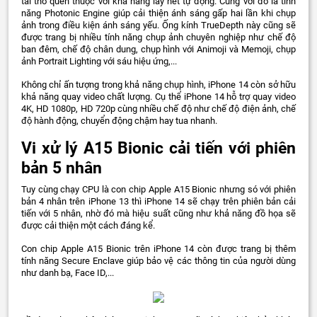
tai thỏ quen thuộc với khả năng lấy nét tự động. Cùng với đó là tính
năng Photonic Engine giúp cải thiện ánh sáng gấp hai lần khi chụp
ảnh trong điều kiện ánh sáng yếu. Ống kính TrueDepth này cũng sẽ
được trang bị nhiều tính năng chụp ảnh chuyên nghiệp như chế độ
ban đêm, chế độ chân dung, chụp hình với Animoji và Memoji, chụp
ảnh Portrait Lighting với sáu hiệu ứng,...
Không chỉ ấn tượng trong khả năng chụp hình, iPhone 14 còn sở hữu
khả năng quay video chất lượng. Cụ thể iPhone 14 hỗ trợ quay video
4K, HD 1080p, HD 720p cùng nhiều chế độ như chế độ điện ảnh, chế
độ hành động, chuyển động chậm hay tua nhanh.
Vi xử lý A15 Bionic cải tiến với phiên
bản 5 nhân
Tuy cùng chạy CPU là con chip Apple A15 Bionic nhưng só với phiên
bản 4 nhân trên iPhone 13 thì iPhone 14 sẽ chạy trên phiên bản cải
tiến với 5 nhân, nhờ đó mà hiệu suất cũng như khả năng đồ họa sẽ
được cải thiện một cách đáng kể.
Con chip Apple A15 Bionic trên iPhone 14 còn được trang bị thêm
tính năng Secure Enclave giúp bảo vệ các thông tin của người dùng
như danh bạ, Face ID,...