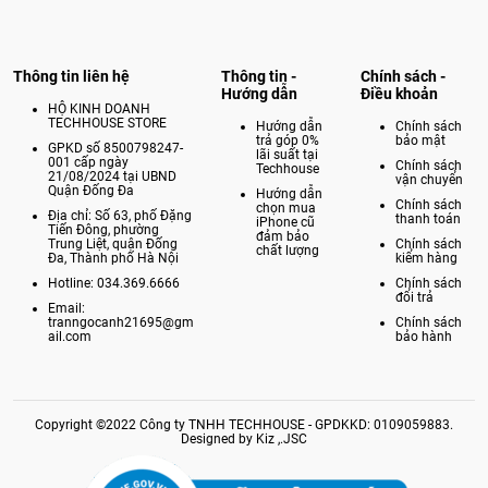
Thông tin liên hệ
Thông tin -
Chính sách -
Hướng dẫn
Điều khoản
HỘ KINH DOANH
TECHHOUSE STORE
Hướng dẫn
Chính sách
trả góp 0%
bảo mật
GPKD số 8500798247-
lãi suất tại
001 cấp ngày
Chính sách
Techhouse
21/08/2024 tại UBND
vận chuyển
Quận Đống Đa
Hướng dẫn
Chính sách
chọn mua
Địa chỉ: Số 63, phố Đặng
thanh toán
iPhone cũ
Tiến Đông, phường
đảm bảo
Trung Liệt, quận Đống
Chính sách
chất lượng
Đa, Thành phố Hà Nội
kiểm hàng
Hotline: 034.369.6666
Chính sách
đổi trả
Email:
tranngocanh21695@gm
Chính sách
ail.com
bảo hành
Copyright ©2022 Công ty TNHH TECHHOUSE - GPDKKD: 0109059883.
Designed by Kiz ,.JSC