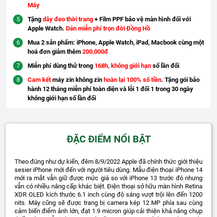
Máy
Tặng
dây đeo thời trang
+ Film PPF bảo vệ màn hình đối với
Apple Watch.
Dán miễn phí trọn đời Đồng Hồ
Mua 2 sản phẩm: iPhone, Apple Watch, iPad, Macbook cùng một
hoá đơn giảm thêm
200,000đ
Miễn phí dùng thử trong
168h, không giới hạn
số lần đổi
Cam kết
máy zin không zin
hoàn lại 100% số tiền
. Tặng gói bảo
hành 12 tháng miễn phí toàn diện và lỗi 1 đổi 1 trong 30 ngày
không giới hạn số lần đổi
ĐẶC ĐIỂM NỔI BẬT
Theo đúng như dự kiến, đêm 8/9/2022 Apple đã chính thức giới thiệu
sesier iPhone mới đến với người tiêu dùng. Mẫu điện thoại iPhone 14
mới ra mắt vẫn giữ được mức giá so với iPhone 13 trước đó nhưng
vẫn có nhiều nâng cấp khác biệt. Điện thoại sở hữu màn hình Retina
XDR OLED kích thước 6.1 inch cùng độ sáng vượt trội lên đến 1200
nits. Máy cũng sẽ được trang bị camera kép 12 MP phía sau cùng
cảm biến điểm ảnh lớn, đạt 1.9 micron giúp cải thiện khả năng chụp