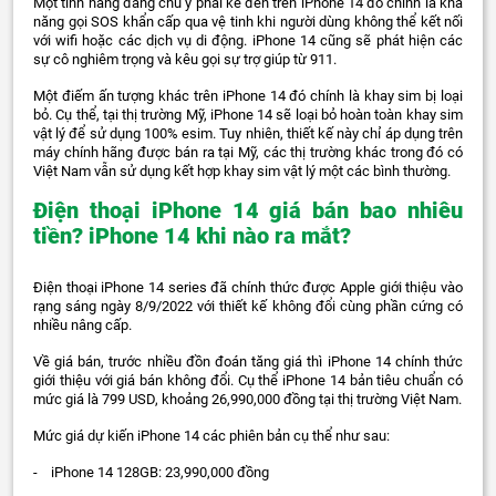
Một tính năng đáng chú ý phải kể đến trên iPhone 14 đó chính là khả
năng gọi SOS khẩn cấp qua vệ tinh khi người dùng không thể kết nối
với wifi hoặc các dịch vụ di động. iPhone 14 cũng sẽ phát hiện các
sự cô nghiêm trọng và kêu gọi sự trợ giúp từ 911.
Một điếm ấn tượng khác trên iPhone 14 đó chính là khay sim bị loại
bỏ. Cụ thể, tại thị trường Mỹ, iPhone 14 sẽ loại bỏ hoàn toàn khay sim
vật lý để sử dụng 100% esim. Tuy nhiên, thiết kế này chỉ áp dụng trên
máy chính hãng được bán ra tại Mỹ, các thị trường khác trong đó có
Việt Nam vẫn sử dụng kết hợp khay sim vật lý một các bình thường.
Điện thoại iPhone 14 giá bán bao nhiêu
tiền? iPhone 14 khi nào ra mắt?
Điện thoại iPhone 14 series đã chính thức được Apple giới thiệu vào
rạng sáng ngày 8/9/2022 với thiết kế không đổi cùng phần cứng có
nhiều nâng cấp.
Về giá bán, trước nhiều đồn đoán tăng giá thì iPhone 14 chính thức
giới thiệu với giá bán không đổi. Cụ thể iPhone 14 bản tiêu chuẩn có
mức giá là 799 USD, khoảng 26,990,000 đồng tại thị trường Việt Nam.
Mức giá dự kiến iPhone 14 các phiên bản cụ thể như sau:
- iPhone 14 128GB: 23,990,000 đồng