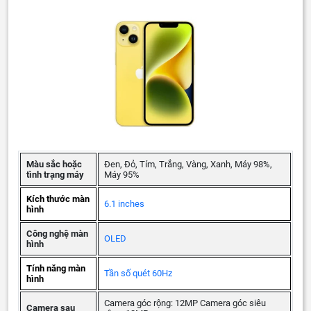
Màu sắc hoặc
Đen, Đỏ, Tím, Trắng, Vàng, Xanh, Máy 98%,
tình trạng máy
Máy 95%
Kích thước màn
6.1 inches
hình
Công nghệ màn
OLED
hình
Tính năng màn
Tần số quét 60Hz
hình
Camera góc rộng: 12MP Camera góc siêu
Camera sau