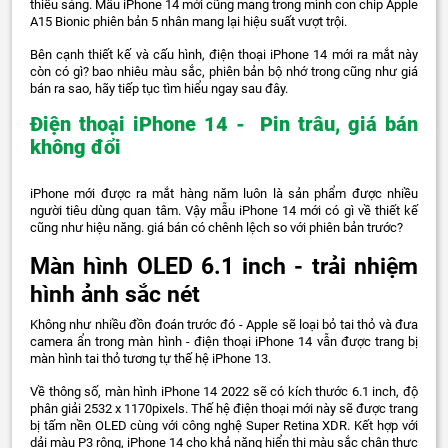
thiếu sáng. Mẫu iPhone 14 mới cũng mang trong mình con chip Apple
A15 Bionic phiên bản 5 nhân mang lại hiệu suất vượt trội.
Bên cạnh thiết kế và cấu hình, điện thoại iPhone 14 mới ra mắt này
còn có gì? bao nhiêu màu sắc, phiên bản bộ nhớ trong cũng như giá
bán ra sao, hãy tiếp tục tìm hiểu ngay sau đây.
Điện thoại iPhone 14 - Pin trâu, giá bán
không đổi
iPhone mới được ra mắt hàng năm luôn là sản phẩm được nhiều
người tiêu dùng quan tâm. Vậy mẫu iPhone 14 mới có gì về thiết kế
cũng như hiệu năng. giá bán có chênh lệch so với phiên bản trước?
Màn hình OLED 6.1 inch - trải nhiệm
hình ảnh sắc nét
Không như nhiều đồn đoán trước đó - Apple sẽ loại bỏ tai thỏ và đưa
camera ẩn trong màn hình - điện thoại iPhone 14 vẫn được trang bị
màn hình tai thỏ tương tự thế hệ iPhone 13.
Về thông số, màn hình iPhone 14 2022 sẽ có kích thước 6.1 inch, độ
phân giải 2532 x 1170pixels. Thế hệ điện thoại mới này sẽ được trang
bị tấm nền OLED cùng với công nghệ Super Retina XDR. Kết hợp với
dải màu P3 rộng, iPhone 14 cho khả năng hiển thị màu sắc chân thực