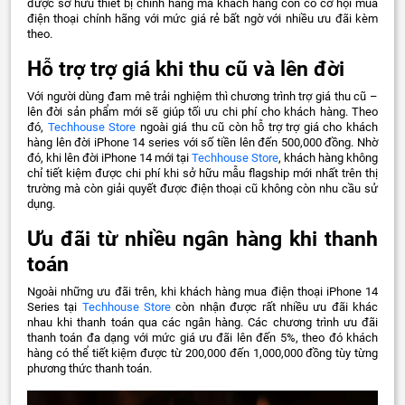
được sở hữu thiết bị chính hãng mà khách hàng còn có cơ hội mua
điện thoại chính hãng với mức giá rẻ bất ngờ với nhiều ưu đãi kèm
theo.
Hỗ trợ trợ giá khi thu cũ và lên đời
Với người dùng đam mê trải nghiệm thì chương trình trợ giá thu cũ –
lên đời sản phẩm mới sẽ giúp tối ưu chi phí cho khách hàng. Theo
đó,
Techhouse Store
ngoài giá thu cũ còn hỗ trợ trợ giá cho khách
hàng lên đời iPhone 14 series với số tiền lên đến 500,000 đồng. Nhờ
đó, khi lên đời iPhone 14 mới tại
Techhouse Store
, khách hàng không
chỉ tiết kiệm được chi phí khi sở hữu mẫu flagship mới nhất trên thị
trường mà còn giải quyết được điện thoại cũ không còn nhu cầu sử
dụng.
Ưu đãi từ nhiều ngân hàng khi thanh
toán
Ngoài những ưu đãi trên, khi khách hàng mua điện thoại iPhone 14
Series tại
Techhouse Store
còn nhận được rất nhiều ưu đãi khác
nhau khi thanh toán qua các ngân hàng. Các chương trình ưu đãi
thanh toán đa dạng với mức giá ưu đãi lên đến 5%, theo đó khách
hàng có thể tiết kiệm được từ 200,000 đến 1,000,000 đồng tùy từng
phương thức thanh toán.