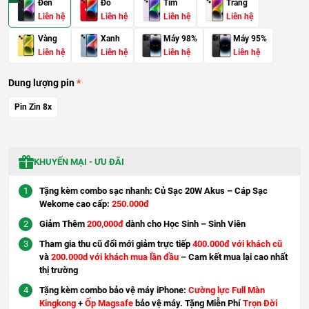
Đen
Đỏ
Tím
Trắng
Liên hệ
Liên hệ
Liên hệ
Liên hệ
Vàng
Xanh
Máy 98%
Máy 95%
Liên hệ
Liên hệ
Liên hệ
Liên hệ
Dung lượng pin
Pin Zin 8x
KHUYẾN MẠI - ƯU ĐÃI
Tặng kèm combo sạc nhanh: Củ Sạc 20W Akus – Cáp Sạc
Wekome cao cấp:
250.000đ
Giảm Thêm
200,000đ
dành cho Học Sinh – Sinh Viên
Tham gia thu cũ đổi mới giảm trực tiếp
400.000đ với khách cũ
và
200.000d với khách mua lần đầu
– Cam kết mua lại cao nhất
thị trường
Tặng kèm combo bảo vệ máy iPhone:
Cường lực Full Màn
Kingkong
+
Ốp Magsafe
bảo vệ máy. Tặng Miễn Phí
Trọn Đời