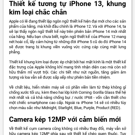
Thiết kế tương tự iPhone 13, khung
kim loại chắc chắn
Apple có lẽ đang thiết lập ngôn ngữ thiết kế hiện đại mới cho các sản
phẩm của hãng, mà khởi đầu chính là iPhone 12. Và với iPhone 14, ta
sẽ lại thấy ngôn ngữ thiết kế này trên phiên bản iPhone 14 mới nhất
của hãng. Nếu bạn chưa biết, ngôn ngữ thiết kế của iPhone 12 mang
nét hoài cổ, lấy cảm hứng từ những đời iPhone 5 cũ do đó iPhone 14
sẽ được trang bị khung viền vuông vức cứng cáp cùng mặt lưng
phẳng.
Thiết kế khung kim loại được ép chặt bởi hai mặt kính là một thiết kế
đặc trưng của Apple không khỉ mang tính nhận diện cao mà còn sở
hữu thẩm mĩ vượt trội. Các chi tiết như nút nguồn, tăng giảm âm
tượng và loa vẫn sẽ được sắp xếp như phiên bản tiền nhiệm.
Về chất liệu, hiển nhiên máy sẽ có phần viền làm từ thép không gỉ
chống xước tối ưu, kèm theo hai lớp kính Corning Gorilla Glass thế hệ
mới nhất và cả khả năng chống bụi / nước IP68 - vốn cần thiết cho
một chiếc smartphone cao cấp. Ngoài ra iPhone 14 sẽ có nhiều tùy
chọn màu sắc như Midnight, Starlight, Blue, Purple, Product (RED).
Camera kép 12MP với cảm biến mới
Về thiết kế cụm camera cũng không có nhiều thay đổi, máy vẫn sở
hữu camera kép 12MP phía sau với thiết kế chéo quen thuộc. Tuy