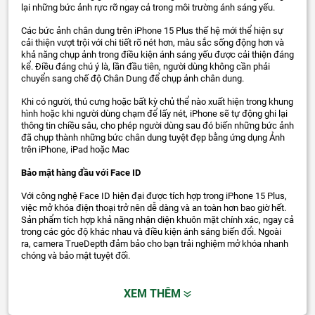
lại những bức ảnh rực rỡ ngay cả trong môi trường ánh sáng yếu.
Các bức ảnh chân dung trên iPhone 15 Plus thế hệ mới thể hiện sự
cải thiện vượt trội với chi tiết rõ nét hơn, màu sắc sống động hơn và
khả năng chụp ảnh trong điều kiện ánh sáng yếu được cải thiện đáng
kể. Điều đáng chú ý là, lần đầu tiên, người dùng không cần phải
chuyển sang chế độ Chân Dung để chụp ảnh chân dung.
Khi có người, thú cưng hoặc bất kỳ chủ thể nào xuất hiện trong khung
hình hoặc khi người dùng chạm để lấy nét, iPhone sẽ tự động ghi lại
thông tin chiều sâu, cho phép người dùng sau đó biến những bức ảnh
đã chụp thành những bức chân dung tuyệt đẹp bằng ứng dụng Ảnh
trên iPhone, iPad hoặc Mac
Bảo mật hàng đầu với Face ID
Với công nghệ Face ID hiện đại được tích hợp trong iPhone 15 Plus,
việc mở khóa điện thoại trở nên dễ dàng và an toàn hơn bao giờ hết.
Sản phẩm tích hợp khả năng nhận diện khuôn mặt chính xác, ngay cả
trong các góc độ khác nhau và điều kiện ánh sáng biến đổi. Ngoài
ra, camera TrueDepth đảm bảo cho bạn trải nghiệm mở khóa nhanh
chóng và bảo mật tuyệt đối.
XEM THÊM