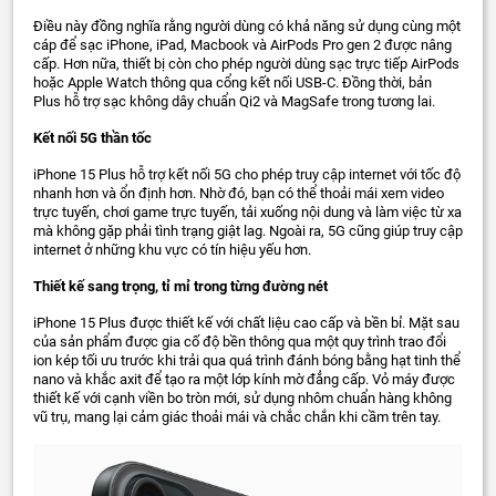
Điều này đồng nghĩa rằng người dùng có khả năng sử dụng cùng một
cáp để sạc iPhone, iPad, Macbook và AirPods Pro gen 2 được nâng
cấp. Hơn nữa, thiết bị còn cho phép người dùng sạc trực tiếp AirPods
hoặc Apple Watch thông qua cổng kết nối USB-C. Đồng thời, bản
Plus hỗ trợ sạc không dây chuẩn Qi2 và MagSafe trong tương lai.
Kết nối 5G thần tốc
iPhone 15 Plus hỗ trợ kết nối 5G cho phép truy cập internet với tốc độ
nhanh hơn và ổn định hơn. Nhờ đó, bạn có thể thoải mái xem video
trực tuyến, chơi game trực tuyến, tải xuống nội dung và làm việc từ xa
mà không gặp phải tình trạng giật lag. Ngoài ra, 5G cũng giúp truy cập
internet ở những khu vực có tín hiệu yếu hơn.
Thiết kế sang trọng, tỉ mỉ trong từng đường nét
iPhone 15 Plus được thiết kế với chất liệu cao cấp và bền bỉ. Mặt sau
của sản phẩm được gia cố độ bền thông qua một quy trình trao đổi
ion kép tối ưu trước khi trải qua quá trình đánh bóng bằng hạt tinh thể
nano và khắc axit để tạo ra một lớp kính mờ đẳng cấp. Vỏ máy được
thiết kế với cạnh viền bo tròn mới, sử dụng nhôm chuẩn hàng không
vũ trụ, mang lại cảm giác thoải mái và chắc chắn khi cầm trên tay.