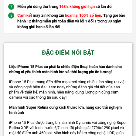
Miễn phí dùng thử trong
168h, không giới hạn
số lần đổi
Cam kết
máy zin không zin
hoàn lại 100% số tiền
. Tặng gói bảo
hành 12 tháng miễn phí toàn diện và lỗi 1 đổi 1 trong 30 ngày
không giới hạn số lần đổi
ĐẶC ĐIỂM NỔI BẬT
Liệu iPhone 15 Plus có phải là chiếc điện thoại hoàn hảo dành cho
những ai yêu thích màn hình lớn và thời lượng pin ấn tượng?
iPhone 15 Plus mang đến diện mạo mới cùng nhiều tính năng ưu việt
và công nghệ hiện đại. Xem ngay những đánh giá chi tiết của sản
phẩm về thiết kế, màn hình, hiệu năng, dung lượng pin cùng cụm
camera với các thông tin sau đây!
Màn hình Super Retina cùng kích thước lớn, nâng cao trải nghiệm
hình ảnh
iPhone 15 Plus được trang bị màn hình Dynamic với công nghệ Super
Retina XDR với kích thước 6,7 inch, độ phân giải 2796x1290 pixel và
mật độ điểm ảnh 460 ppi. Màn hình này hỗ trợ công nghệ HDR, giúp