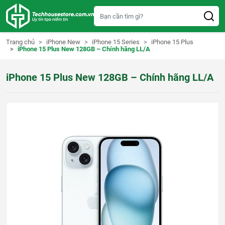
S
k
i
p
t
Trang chủ
iPhone New
iPhone 15 Series
iPhone 15 Plus
o
iPhone 15 Plus New 128GB – Chính hãng LL/A
c
o
n
iPhone 15 Plus New 128GB – Chính hãng LL/A
t
e
n
t