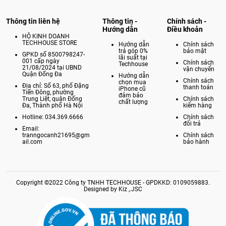
Thông tin liên hệ
Thông tin -
Chính sách -
Hướng dẫn
Điều khoản
HỘ KINH DOANH
TECHHOUSE STORE
Hướng dẫn
Chính sách
trả góp 0%
bảo mật
GPKD số 8500798247-
lãi suất tại
001 cấp ngày
Chính sách
Techhouse
21/08/2024 tại UBND
vận chuyển
Quận Đống Đa
Hướng dẫn
Chính sách
chọn mua
Địa chỉ: Số 63, phố Đặng
thanh toán
iPhone cũ
Tiến Đông, phường
đảm bảo
Trung Liệt, quận Đống
Chính sách
chất lượng
Đa, Thành phố Hà Nội
kiểm hàng
Hotline: 034.369.6666
Chính sách
đổi trả
Email:
tranngocanh21695@gm
Chính sách
ail.com
bảo hành
Copyright ©2022 Công ty TNHH TECHHOUSE - GPDKKD: 0109059883.
Designed by Kiz ,.JSC