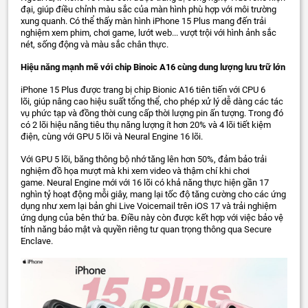
đại, giúp điều chỉnh màu sắc của màn hình phù hợp với môi trường
xung quanh. Có thể thấy màn hình iPhone 15 Plus mang đến trải
nghiệm xem phim, chơi game, lướt web... vượt trội với hình ảnh sắc
nét, sống động và màu sắc chân thực.
Hiệu năng mạnh mẽ với chip Binoic A16 cùng dung lượng lưu trữ lớn
iPhone 15 Plus được trang bị chip Bionic A16 tiên tiến với CPU 6
lõi, giúp nâng cao hiệu suất tổng thể, cho phép xử lý dễ dàng các tác
vụ phức tạp và đồng thời cung cấp thời lượng pin ấn tượng. Trong đó
có 2 lõi hiệu năng tiêu thụ năng lượng ít hơn 20% và 4 lõi tiết kiệm
điện, cùng với GPU 5 lõi và Neural Engine 16 lõi.
Với GPU 5 lõi, băng thông bộ nhớ tăng lên hơn 50%, đảm bảo trải
nghiệm đồ họa mượt mà khi xem video và thậm chí khi chơi
game. Neural Engine mới với 16 lõi có khả năng thực hiện gần 17
nghìn tỷ hoạt động mỗi giây, mang lại tốc độ tăng cường cho các ứng
dụng như xem lại bản ghi Live Voicemail trên iOS 17 và trải nghiệm
ứng dụng của bên thứ ba. Điều này còn được kết hợp với việc bảo vệ
tính năng bảo mật và quyền riêng tư quan trọng thông qua Secure
Enclave.