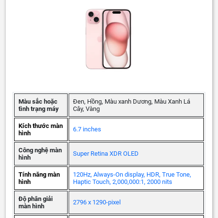
Màu sắc hoặc
Đen, Hồng, Màu xanh Dương, Màu Xanh Lá
tình trạng máy
Cây, Vàng
Kích thước màn
6.7 inches
hình
Công nghệ màn
Super Retina XDR OLED
hình
Tính năng màn
120Hz, Always-On display, HDR, True Tone,
hình
Haptic Touch, 2,000,000:1, 2000 nits
Độ phân giải
2796 x 1290-pixel
màn hình