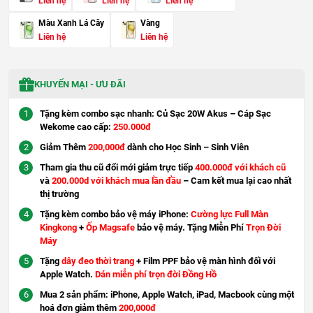
Liên hệ
Liên hệ
Liên hệ
Màu Xanh Lá Cây
Vàng
Liên hệ
Liên hệ
KHUYẾN MẠI - ƯU ĐÃI
Tặng kèm combo sạc nhanh: Củ Sạc 20W Akus – Cáp Sạc
Wekome cao cấp:
250.000đ
Giảm Thêm
200,000đ
dành cho Học Sinh – Sinh Viên
Tham gia thu cũ đổi mới giảm trực tiếp
400.000đ với khách cũ
và
200.000d với khách mua lần đầu
– Cam kết mua lại cao nhất
thị trường
Tặng kèm combo bảo vệ máy iPhone:
Cường lực Full Màn
Kingkong
+
Ốp Magsafe
bảo vệ máy. Tặng Miễn Phí
Trọn Đời
Máy
Tặng
dây đeo thời trang
+ Film PPF bảo vệ màn hình đối với
Apple Watch.
Dán miễn phí trọn đời Đồng Hồ
Mua 2 sản phẩm: iPhone, Apple Watch, iPad, Macbook cùng một
hoá đơn giảm thêm
200,000đ