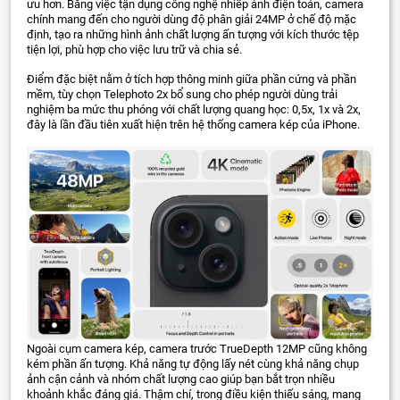
ưu hơn. Bằng việc tận dụng công nghệ nhiếp ảnh điện toán, camera
chính mang đến cho người dùng độ phân giải 24MP ở chế độ mặc
định, tạo ra những hình ảnh chất lượng ấn tượng với kích thước tệp
tiện lợi, phù hợp cho việc lưu trữ và chia sẻ.
Điểm đặc biệt nằm ở tích hợp thông minh giữa phần cứng và phần
mềm, tùy chọn Telephoto 2x bổ sung cho phép người dùng trải
nghiệm ba mức thu phóng với chất lượng quang học: 0,5x, 1x và 2x,
đây là lần đầu tiên xuất hiện trên hệ thống camera kép của iPhone.
Ngoài cụm camera kép, camera trước TrueDepth 12MP cũng không
kém phần ấn tượng. Khả năng tự động lấy nét cùng khả năng chụp
ảnh cận cảnh và nhóm chất lượng cao giúp bạn bắt trọn nhiều
khoảnh khắc đáng giá. Thậm chí, trong điều kiện thiếu sáng, mang