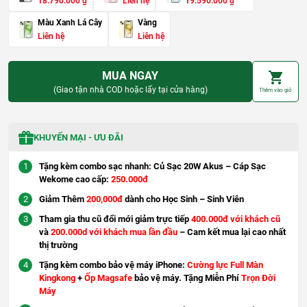
G
G
G
G
18.790.000
₫
Liên hệ
19.590.000
₫
i
i
i
i
á
á
á
á
Màu Xanh Lá Cây
Vàng
g
h
g
h
Liên hệ
Liên hệ
ố
i
ố
i
c
ệ
c
ệ
l
n
l
n
à
t
à
t
MUA NGAY
:
ạ
:
ạ
2
i
2
i
(Giao tận nhà COD hoặc lấy tại cửa hàng)
Thêm vào giỏ
2
l
2
l
.
à
.
à
5
:
5
:
9
1
9
1
0
8
0
9
KHUYẾN MẠI - ƯU ĐÃI
.
.
.
.
0
7
0
5
0
9
0
9
Tặng kèm combo sạc nhanh: Củ Sạc 20W Akus – Cáp Sạc
0
0
0
0
Wekome cao cấp:
250.000đ
.
.
₫
0
₫
0
Giảm Thêm
200,000đ
dành cho Học Sinh – Sinh Viên
.
0
.
0
0
0
Tham gia thu cũ đổi mới giảm trực tiếp
400.000đ với khách cũ
₫
₫
và
200.000d với khách mua lần đầu
– Cam kết mua lại cao nhất
.
.
thị trường
Tặng kèm combo bảo vệ máy iPhone:
Cường lực Full Màn
Kingkong
+
Ốp Magsafe
bảo vệ máy. Tặng Miễn Phí
Trọn Đời
Máy