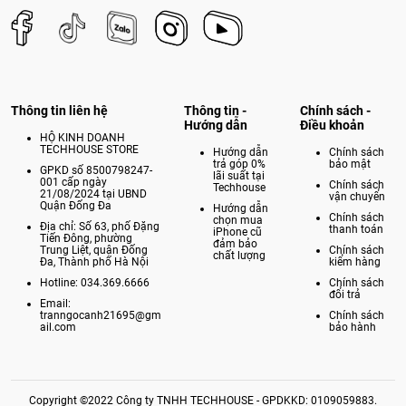
Thông tin liên hệ
Thông tin -
Chính sách -
Hướng dẫn
Điều khoản
HỘ KINH DOANH
TECHHOUSE STORE
Hướng dẫn
Chính sách
trả góp 0%
bảo mật
GPKD số 8500798247-
lãi suất tại
001 cấp ngày
Chính sách
Techhouse
21/08/2024 tại UBND
vận chuyển
Quận Đống Đa
Hướng dẫn
Chính sách
chọn mua
Địa chỉ: Số 63, phố Đặng
thanh toán
iPhone cũ
Tiến Đông, phường
đảm bảo
Trung Liệt, quận Đống
Chính sách
chất lượng
Đa, Thành phố Hà Nội
kiểm hàng
Hotline: 034.369.6666
Chính sách
đổi trả
Email:
tranngocanh21695@gm
Chính sách
ail.com
bảo hành
Copyright ©2022 Công ty TNHH TECHHOUSE - GPDKKD: 0109059883.