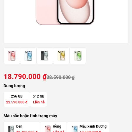
18.790.000
₫
22.590.000
₫
Dung lượng
256 GB
512 GB
22.590.000
₫
Liên hệ
Màu sắc hoặc tình trạng máy
Đen
Hồng
Màu xanh Dương