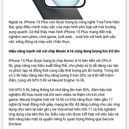
Ngoài ra, iPhone 15 Plus còn được trang bị công nghệ TrueTone hiện
đại, giúp điều chỉnh màu sắc của màn hình phù hợp với môi trường
xung quanh. Có thể thấy màn hình iPhone 15 Plus mang đến trải
nghiệm xem phim, chơi game, lướt web... vượt trội với hình ảnh sắc
nét, sống động và màu sắc chân thực.
Hiệu năng mạnh mẽ với chip Binoic A16 cùng dung lượng lưu trữ lớn
iPhone 15 Plus được trang bị chip Bionic A16 tiên tiến với CPU 6
lõi, giúp nâng cao hiệu suất tổng thể, cho phép xử lý dễ dàng các tác
vụ phức tạp và đồng thời cung cấp thời lượng pin ấn tượng. Trong đó
có 2 lõi hiệu năng tiêu thụ năng lượng ít hơn 20% và 4 lõi tiết kiệm
điện, cùng với GPU 5 lõi và Neural Engine 16 lõi.
Với GPU 5 lõi, băng thông bộ nhớ tăng lên hơn 50%, đảm bảo trải
nghiệm đồ họa mượt mà khi xem video và thậm chí khi chơi
game. Neural Engine mới với 16 lõi có khả năng thực hiện gần 17
nghìn tỷ hoạt động mỗi giây, mang lại tốc độ tăng cường cho các ứng
dụng như xem lại bản ghi Live Voicemail trên iOS 17 và trải nghiệm
ứng dụng của bên thứ ba. Điều này còn được kết hợp với việc bảo vệ
tính năng bảo mật và quyền riêng tư quan trọng thông qua Secure
Enclave.