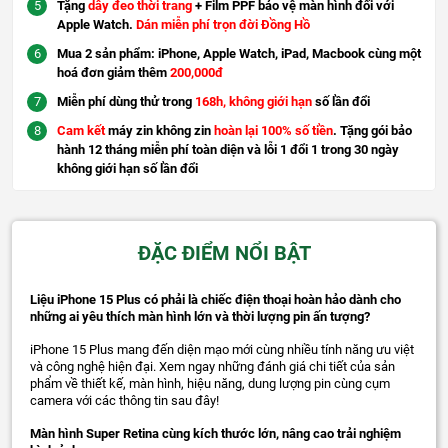
Tặng
dây đeo thời trang
+ Film PPF bảo vệ màn hình đối với
Apple Watch.
Dán miễn phí trọn đời Đồng Hồ
Mua 2 sản phẩm: iPhone, Apple Watch, iPad, Macbook cùng một
hoá đơn giảm thêm
200,000đ
Miễn phí dùng thử trong
168h, không giới hạn
số lần đổi
Cam kết
máy zin không zin
hoàn lại 100% số tiền
. Tặng gói bảo
hành 12 tháng miễn phí toàn diện và lỗi 1 đổi 1 trong 30 ngày
không giới hạn số lần đổi
ĐẶC ĐIỂM NỔI BẬT
Liệu iPhone 15 Plus có phải là chiếc điện thoại hoàn hảo dành cho
những ai yêu thích màn hình lớn và thời lượng pin ấn tượng?
iPhone 15 Plus mang đến diện mạo mới cùng nhiều tính năng ưu việt
và công nghệ hiện đại. Xem ngay những đánh giá chi tiết của sản
phẩm về thiết kế, màn hình, hiệu năng, dung lượng pin cùng cụm
camera với các thông tin sau đây!
Màn hình Super Retina cùng kích thước lớn, nâng cao trải nghiệm