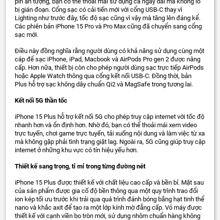
pin ấn tượng, bạn có thể thoải mái sử dụng cả ngày dài mà không lo
bị gián đoạn. Cổng sạc có cải tiến mới với cổng USB-C thay vì
Lighting như trước đây, tốc độ sạc cũng vì vậy mà tăng lên đáng kể.
Các phiên bản iPhone 15 Pro và Pro Max cũng đã chuyển sang cổng
sạc mới.
Điều này đồng nghĩa rằng người dùng có khả năng sử dụng cùng một
cáp để sạc iPhone, iPad, Macbook và AirPods Pro gen 2 được nâng
cấp. Hơn nữa, thiết bị còn cho phép người dùng sạc trực tiếp AirPods
hoặc Apple Watch thông qua cổng kết nối USB-C. Đồng thời, bản
Plus hỗ trợ sạc không dây chuẩn Qi2 và MagSafe trong tương lai.
Kết nối 5G thần tốc
iPhone 15 Plus hỗ trợ kết nối 5G cho phép truy cập internet với tốc độ
nhanh hơn và ổn định hơn. Nhờ đó, bạn có thể thoải mái xem video
trực tuyến, chơi game trực tuyến, tải xuống nội dung và làm việc từ xa
mà không gặp phải tình trạng giật lag. Ngoài ra, 5G cũng giúp truy cập
internet ở những khu vực có tín hiệu yếu hơn.
Thiết kế sang trọng, tỉ mỉ trong từng đường nét
iPhone 15 Plus được thiết kế với chất liệu cao cấp và bền bỉ. Mặt sau
của sản phẩm được gia cố độ bền thông qua một quy trình trao đổi
ion kép tối ưu trước khi trải qua quá trình đánh bóng bằng hạt tinh thể
nano và khắc axit để tạo ra một lớp kính mờ đẳng cấp. Vỏ máy được
thiết kế với cạnh viền bo tròn mới, sử dụng nhôm chuẩn hàng không