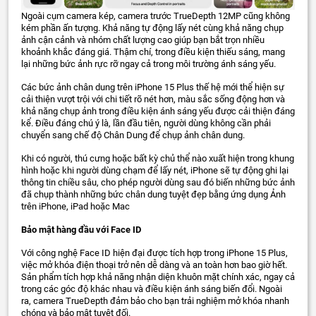
Ngoài cụm camera kép, camera trước TrueDepth 12MP cũng không
kém phần ấn tượng. Khả năng tự động lấy nét cùng khả năng chụp
ảnh cận cảnh và nhóm chất lượng cao giúp bạn bắt trọn nhiều
khoảnh khắc đáng giá. Thậm chí, trong điều kiện thiếu sáng, mang
lại những bức ảnh rực rỡ ngay cả trong môi trường ánh sáng yếu.
Các bức ảnh chân dung trên iPhone 15 Plus thế hệ mới thể hiện sự
cải thiện vượt trội với chi tiết rõ nét hơn, màu sắc sống động hơn và
khả năng chụp ảnh trong điều kiện ánh sáng yếu được cải thiện đáng
kể. Điều đáng chú ý là, lần đầu tiên, người dùng không cần phải
chuyển sang chế độ Chân Dung để chụp ảnh chân dung.
Khi có người, thú cưng hoặc bất kỳ chủ thể nào xuất hiện trong khung
hình hoặc khi người dùng chạm để lấy nét, iPhone sẽ tự động ghi lại
thông tin chiều sâu, cho phép người dùng sau đó biến những bức ảnh
đã chụp thành những bức chân dung tuyệt đẹp bằng ứng dụng Ảnh
trên iPhone, iPad hoặc Mac
Bảo mật hàng đầu với Face ID
Với công nghệ Face ID hiện đại được tích hợp trong iPhone 15 Plus,
việc mở khóa điện thoại trở nên dễ dàng và an toàn hơn bao giờ hết.
Sản phẩm tích hợp khả năng nhận diện khuôn mặt chính xác, ngay cả
trong các góc độ khác nhau và điều kiện ánh sáng biến đổi. Ngoài
ra, camera TrueDepth đảm bảo cho bạn trải nghiệm mở khóa nhanh
chóng và bảo mật tuyệt đối.