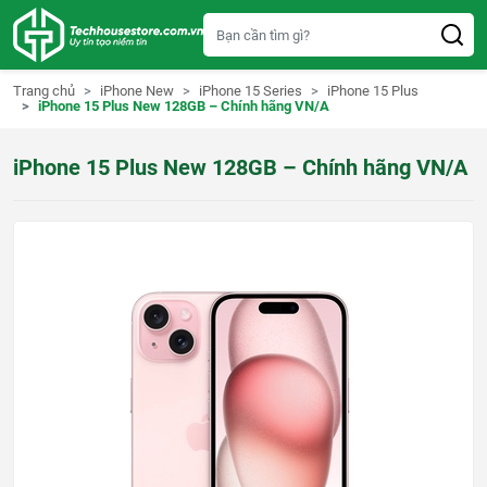
S
k
i
p
t
Trang chủ
iPhone New
iPhone 15 Series
iPhone 15 Plus
o
iPhone 15 Plus New 128GB – Chính hãng VN/A
c
o
n
iPhone 15 Plus New 128GB – Chính hãng VN/A
t
e
n
t