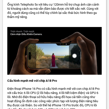
Ống kính Telephoto 5x với tiêu cự 120mm hỗ trợ chụp ảnh cận cảnh
từ khoảng cách xa mà vẫn đảm bảo được chi tiết sắc nét. Cùng với
đó, người dùng cũng có thể tùy chỉnh lại sắc thái bức hình theo gu
thẩm mỹ riêng.
Cấu hình mạnh mẽ với chip A18 Pro
Điện thoại iPhone 16 Pro có cấu hình mạnh mẽ với con chip A18 Pro
với cấu trúc 6 lõi CPU (2 lõi hiệu năng, 4 lõi tiết kiệm điện) và GPU 6
lõi. Nhờ đó điện thoại sở hữu hiệu năng đồ họa cải tiến cũng như
hoạt động ổn định các công việc phức tạp với lượng điện năng tiêu
thụ được cải thiện. So với thế hệ iPhone 15 Pro trước đó, CPU 6 lõi