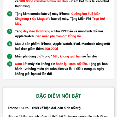
và
200.000d với khách mua lần đầu
– Cam kết mua lại cao nhất
thị trường
Tặng kèm combo bảo vệ máy iPhone:
Cường lực Full Màn
Kingkong
+
Ốp Magsafe
bảo vệ máy. Tặng Miễn Phí
Trọn Đời
Máy
Tặng
dây đeo thời trang
+ Film PPF bảo vệ màn hình đối với
Apple Watch.
Dán miễn phí trọn đời Đồng Hồ
Mua 2 sản phẩm: iPhone, Apple Watch, iPad, Macbook cùng một
hoá đơn giảm thêm
200,000đ
Miễn phí dùng thử trong
168h, không giới hạn
số lần đổi
Cam kết
máy zin không zin
hoàn lại 100% số tiền
. Tặng gói bảo
hành 12 tháng miễn phí toàn diện và lỗi 1 đổi 1 trong 30 ngày
không giới hạn số lần đổi
ĐẶC ĐIỂM NỔI BẬT
iPhone 16 Pro - Thiết kế hiện đại, cấu hình nổi trội
iPhone 16 Pro có tính năng và thiết kế ấn tượng, cùng cấu hình tối ưu.