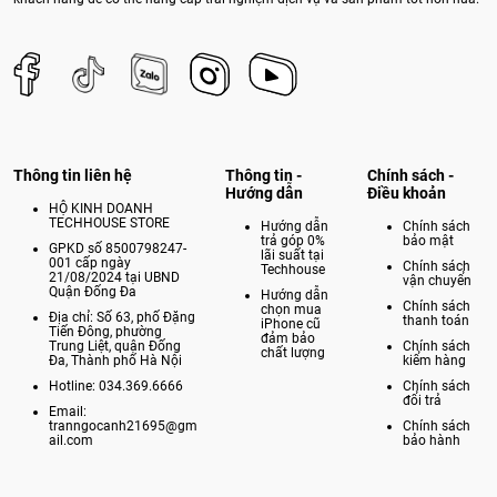
Thông tin liên hệ
Thông tin -
Chính sách -
Hướng dẫn
Điều khoản
HỘ KINH DOANH
TECHHOUSE STORE
Hướng dẫn
Chính sách
trả góp 0%
bảo mật
GPKD số 8500798247-
lãi suất tại
001 cấp ngày
Chính sách
Techhouse
21/08/2024 tại UBND
vận chuyển
Quận Đống Đa
Hướng dẫn
Chính sách
chọn mua
Địa chỉ: Số 63, phố Đặng
thanh toán
iPhone cũ
Tiến Đông, phường
đảm bảo
Trung Liệt, quận Đống
Chính sách
chất lượng
Đa, Thành phố Hà Nội
kiểm hàng
Hotline: 034.369.6666
Chính sách
đổi trả
Email:
tranngocanh21695@gm
Chính sách
ail.com
bảo hành