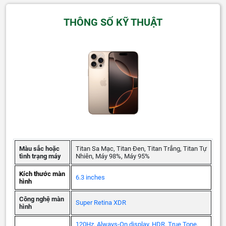
THÔNG SỐ KỸ THUẬT
Màu sắc hoặc
Titan Sa Mạc, Titan Đen, Titan Trắng, Titan Tự
tình trạng máy
Nhiên, Máy 98%, Máy 95%
Kích thước màn
6.3 inches
hình
Công nghệ màn
Super Retina XDR
hình
120Hz, Always-On display, HDR, True Tone,