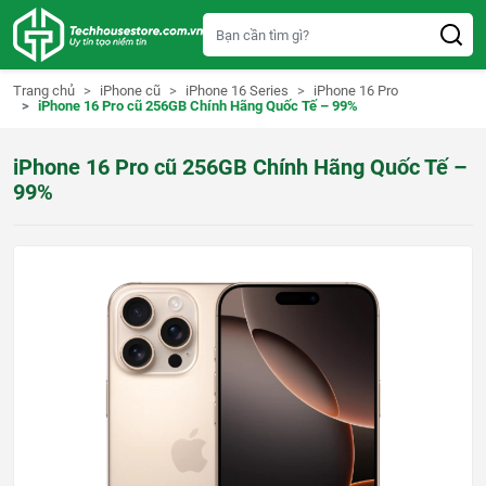
S
k
i
p
t
Trang chủ
iPhone cũ
iPhone 16 Series
iPhone 16 Pro
o
iPhone 16 Pro cũ 256GB Chính Hãng Quốc Tế – 99%
c
o
n
iPhone 16 Pro cũ 256GB Chính Hãng Quốc Tế –
t
e
99%
n
t