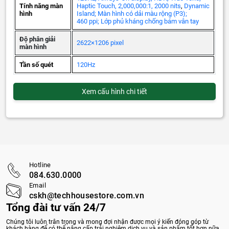
Tính năng màn
Haptic Touch, 2,000,000:1, 2000 nits
,
Dynamic
hình
Island; Màn hình có dải màu rộng (P3);
460 ppi; Lớp phủ kháng chống bám vân tay
Độ phân giải
2622×1206 pixel
màn hình
Tần số quét
120Hz
Xem cấu hình chi tiết
Hotline
084.630.0000
Email
cskh@techhousestore.com.vn
Tổng đài tư vấn 24/7
Chúng tôi luôn trân trọng và mong đợi nhận được mọi ý kiến đóng góp từ
khách hàng để có thể nâng cấp trải nghiệm dịch vụ và sản phẩm tốt hơn nữa.