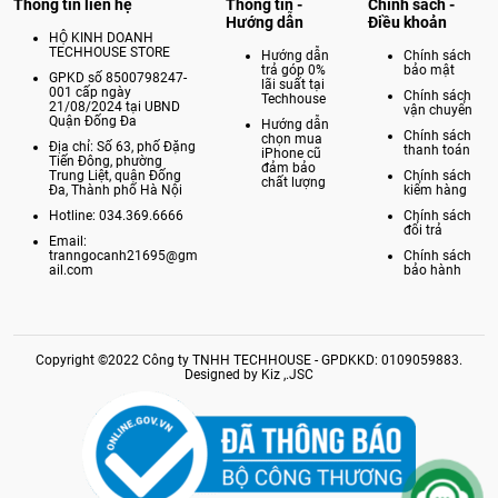
Thông tin liên hệ
Thông tin -
Chính sách -
Hướng dẫn
Điều khoản
HỘ KINH DOANH
TECHHOUSE STORE
Hướng dẫn
Chính sách
trả góp 0%
bảo mật
GPKD số 8500798247-
lãi suất tại
001 cấp ngày
Chính sách
Techhouse
21/08/2024 tại UBND
vận chuyển
Quận Đống Đa
Hướng dẫn
Chính sách
chọn mua
Địa chỉ: Số 63, phố Đặng
thanh toán
iPhone cũ
Tiến Đông, phường
đảm bảo
Trung Liệt, quận Đống
Chính sách
chất lượng
Đa, Thành phố Hà Nội
kiểm hàng
Hotline: 034.369.6666
Chính sách
đổi trả
Email:
tranngocanh21695@gm
Chính sách
ail.com
bảo hành
Copyright ©2022 Công ty TNHH TECHHOUSE - GPDKKD: 0109059883.
Designed by Kiz ,.JSC