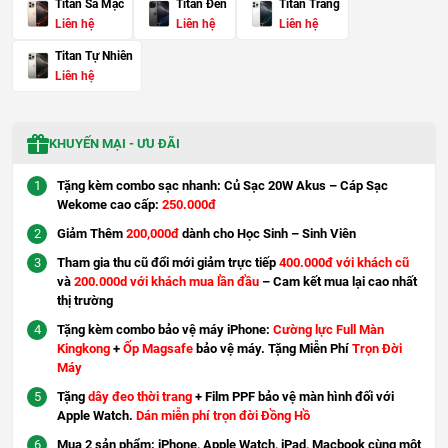
Titan Sa Mạc
Titan Đen
Titan Trắng
Liên hệ
Liên hệ
Liên hệ
Titan Tự Nhiên
Liên hệ
KHUYẾN MẠI - ƯU ĐÃI
Tặng kèm combo sạc nhanh: Củ Sạc 20W Akus – Cáp Sạc
Wekome cao cấp:
250.000đ
Giảm Thêm
200,000đ
dành cho Học Sinh – Sinh Viên
Tham gia thu cũ đổi mới giảm trực tiếp
400.000đ với khách cũ
và
200.000d với khách mua lần đầu
– Cam kết mua lại cao nhất
thị trường
Tặng kèm combo bảo vệ máy iPhone:
Cường lực Full Màn
Kingkong
+
Ốp Magsafe
bảo vệ máy. Tặng Miễn Phí
Trọn Đời
Máy
Tặng
dây đeo thời trang
+ Film PPF bảo vệ màn hình đối với
Apple Watch.
Dán miễn phí trọn đời Đồng Hồ
Mua 2 sản phẩm: iPhone, Apple Watch, iPad, Macbook cùng một