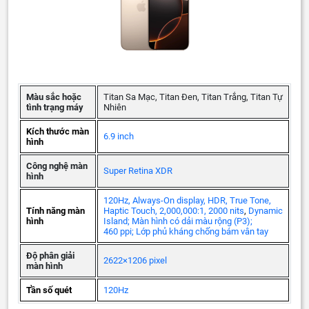
Màu sắc hoặc
Titan Sa Mạc, Titan Đen, Titan Trắng, Titan Tự
tình trạng máy
Nhiên
Kích thước màn
6.9 inch
hình
Công nghệ màn
Super Retina XDR
hình
120Hz, Always-On display, HDR, True Tone,
Tính năng màn
Haptic Touch, 2,000,000:1, 2000 nits
,
Dynamic
hình
Island; Màn hình có dải màu rộng (P3);
460 ppi; Lớp phủ kháng chống bám vân tay
Độ phân giải
2622×1206 pixel
màn hình
Tần số quét
120Hz