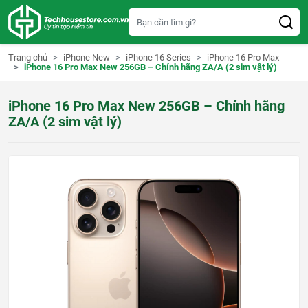
S
k
i
p
t
Trang chủ
iPhone New
iPhone 16 Series
iPhone 16 Pro Max
o
iPhone 16 Pro Max New 256GB – Chính hãng ZA/A (2 sim vật lý)
c
o
n
iPhone 16 Pro Max New 256GB – Chính hãng
t
e
ZA/A (2 sim vật lý)
n
t