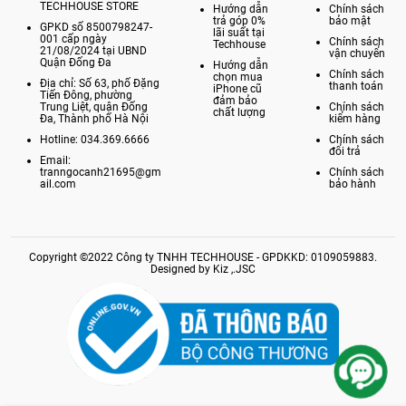
TECHHOUSE STORE
Hướng dẫn
Chính sách
trả góp 0%
bảo mật
GPKD số 8500798247-
lãi suất tại
001 cấp ngày
Chính sách
Techhouse
21/08/2024 tại UBND
vận chuyển
Quận Đống Đa
Hướng dẫn
Chính sách
chọn mua
Địa chỉ: Số 63, phố Đặng
thanh toán
iPhone cũ
Tiến Đông, phường
đảm bảo
Trung Liệt, quận Đống
Chính sách
chất lượng
Đa, Thành phố Hà Nội
kiểm hàng
Hotline: 034.369.6666
Chính sách
đổi trả
Email:
tranngocanh21695@gm
Chính sách
ail.com
bảo hành
Copyright ©2022 Công ty TNHH TECHHOUSE - GPDKKD: 0109059883.
Designed by Kiz ,.JSC