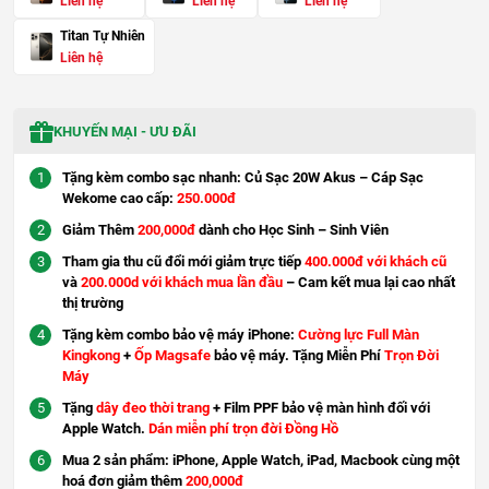
Liên hệ
Liên hệ
Liên hệ
Titan Tự Nhiên
Liên hệ
KHUYẾN MẠI - ƯU ĐÃI
Tặng kèm combo sạc nhanh: Củ Sạc 20W Akus – Cáp Sạc
Wekome cao cấp:
250.000đ
Giảm Thêm
200,000đ
dành cho Học Sinh – Sinh Viên
Tham gia thu cũ đổi mới giảm trực tiếp
400.000đ với khách cũ
và
200.000d với khách mua lần đầu
– Cam kết mua lại cao nhất
thị trường
Tặng kèm combo bảo vệ máy iPhone:
Cường lực Full Màn
Kingkong
+
Ốp Magsafe
bảo vệ máy. Tặng Miễn Phí
Trọn Đời
Máy
Tặng
dây đeo thời trang
+ Film PPF bảo vệ màn hình đối với
Apple Watch.
Dán miễn phí trọn đời Đồng Hồ
Mua 2 sản phẩm: iPhone, Apple Watch, iPad, Macbook cùng một
hoá đơn giảm thêm
200,000đ