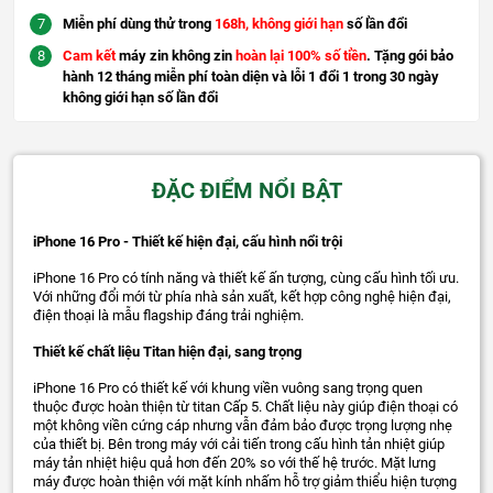
Miễn phí dùng thử trong
168h, không giới hạn
số lần đổi
Cam kết
máy zin không zin
hoàn lại 100% số tiền
. Tặng gói bảo
hành 12 tháng miễn phí toàn diện và lỗi 1 đổi 1 trong 30 ngày
không giới hạn số lần đổi
ĐẶC ĐIỂM NỔI BẬT
iPhone 16 Pro - Thiết kế hiện đại, cấu hình nổi trội
iPhone 16 Pro có tính năng và thiết kế ấn tượng, cùng cấu hình tối ưu.
Với những đổi mới từ phía nhà sản xuất, kết hợp công nghệ hiện đại,
điện thoại là mẫu flagship đáng trải nghiệm.
Thiết kế chất liệu Titan hiện đại, sang trọng
iPhone 16 Pro có thiết kế với khung viền vuông sang trọng quen
thuộc được hoàn thiện từ titan Cấp 5. Chất liệu này giúp điện thoại có
một không viền cứng cáp nhưng vẫn đảm bảo được trọng lượng nhẹ
của thiết bị. Bên trong máy với cải tiến trong cấu hình tản nhiệt giúp
máy tản nhiệt hiệu quả hơn đến 20% so với thế hệ trước. Mặt lưng
máy được hoàn thiện với mặt kính nhấm hỗ trợ giảm thiểu hiện tượng