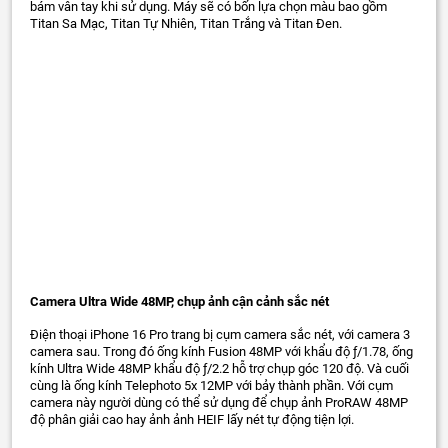
bám vân tay khi sử dụng. Máy sẽ có bốn lựa chọn màu bao gồm
Titan Sa Mạc, Titan Tự Nhiên, Titan Trắng và Titan Đen.
Camera Ultra Wide 48MP, chụp ảnh cận cảnh sắc nét
Điện thoại iPhone 16 Pro trang bị cụm camera sắc nét, với camera 3
camera sau. Trong đó ống kính Fusion 48MP với khẩu độ ƒ/1.78, ống
kính Ultra Wide 48MP khẩu độ ƒ/2.2 hỗ trợ chụp góc 120 độ. Và cuối
cùng là ống kính Telephoto 5x 12MP với bảy thành phần. Với cụm
camera này người dùng có thể sử dụng để chụp ảnh ProRAW 48MP
độ phân giải cao hay ảnh ảnh HEIF lấy nét tự động tiện lợi.