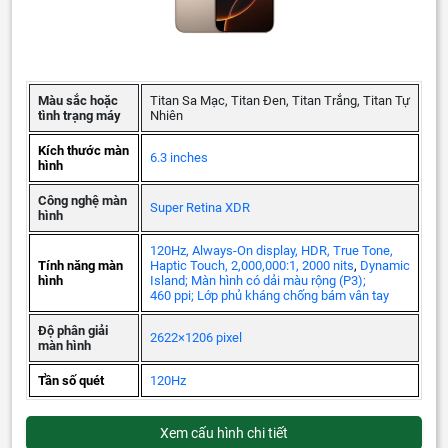
Màu sắc hoặc
Titan Sa Mạc, Titan Đen, Titan Trắng, Titan Tự
tình trạng máy
Nhiên
Kích thước màn
6.3 inches
hình
Công nghệ màn
Super Retina XDR
hình
120Hz, Always-On display, HDR, True Tone,
Tính năng màn
Haptic Touch, 2,000,000:1, 2000 nits
,
Dynamic
hình
Island; Màn hình có dải màu rộng (P3);
460 ppi; Lớp phủ kháng chống bám vân tay
Độ phân giải
2622×1206 pixel
màn hình
Tần số quét
120Hz
Xem cấu hình chi tiết