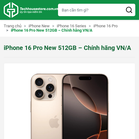
S
k
i
p
t
Trang chủ
iPhone New
iPhone 16 Series
iPhone 16 Pro
o
iPhone 16 Pro New 512GB – Chính hãng VN/A
c
o
n
iPhone 16 Pro New 512GB – Chính hãng VN/A
t
e
n
t