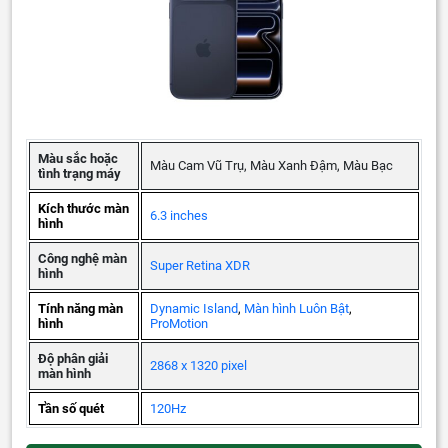
Màu sắc hoặc
Màu Cam Vũ Trụ, Màu Xanh Đậm, Màu Bạc
tình trạng máy
Kích thước màn
6.3 inches
hình
Công nghệ màn
Super Retina XDR
hình
Tính năng màn
Dynamic Island
,
Màn hình Luôn Bật
,
hình
ProMotion
Độ phân giải
2868 x 1320 pixel
màn hình
Tần số quét
120Hz