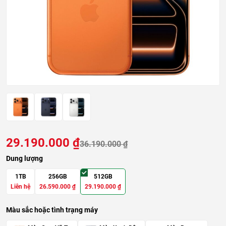
29.190.000
₫
36.190.000
₫
Dung lượng
1TB
256GB
512GB
Liên hệ
26.590.000
₫
29.190.000
₫
Màu sắc hoặc tình trạng máy