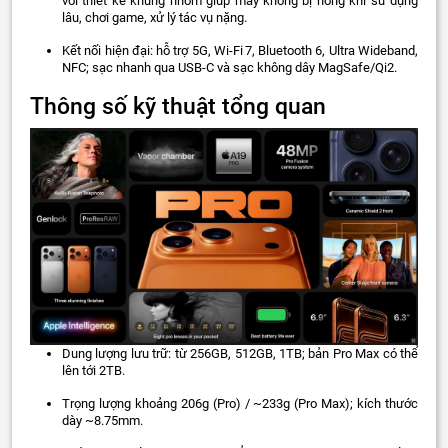
với thiết kế khung nhôm giúp máy không bị nóng khi sử dụng
lâu, chơi game, xử lý tác vụ nặng.
Kết nối hiện đại: hỗ trợ 5G, Wi-Fi 7, Bluetooth 6, Ultra Wideband,
NFC; sạc nhanh qua USB‑C và sạc không dây MagSafe/Qi2.
Thông số kỹ thuật tổng quan
Dung lượng lưu trữ: từ 256GB, 512GB, 1TB; bản Pro Max có thể
lên tới 2TB.
Trọng lượng khoảng 206g (Pro) / ~233g (Pro Max); kích thước
dày ~8.75mm.