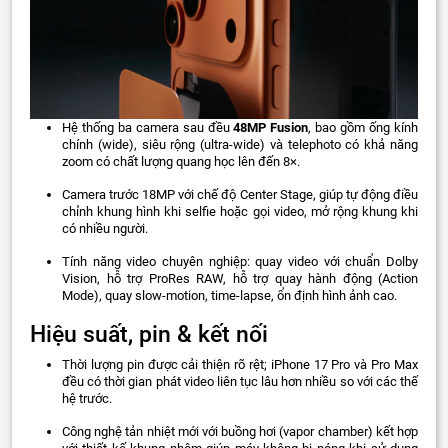
Hệ thống ba camera sau đều
48MP Fusion
, bao gồm ống kính
chính (wide), siêu rộng (ultra‑wide) và telephoto có khả năng
zoom có chất lượng quang học lên đến 8×.
Camera trước 18MP với chế độ Center Stage, giúp tự động điều
chỉnh khung hình khi selfie hoặc gọi video, mở rộng khung khi
có nhiều người.
Tính năng video chuyên nghiệp: quay video với chuẩn Dolby
Vision, hỗ trợ ProRes RAW, hỗ trợ quay hành động (Action
Mode), quay slow‑motion, time‑lapse, ổn định hình ảnh cao.
Hiệu suất, pin & kết nối
Thời lượng pin được cải thiện rõ rệt; iPhone 17 Pro và Pro Max
đều có thời gian phát video liên tục lâu hơn nhiều so với các thế
hệ trước.
Công nghệ tản nhiệt mới với buồng hơi (vapor chamber) kết hợp