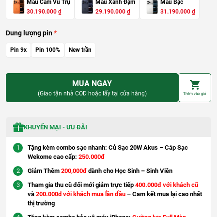
Màu Cam Vũ Trụ
Màu Xanh Đậm
Màu Bạc
G
G
G
G
G
G
30.190.000
₫
29.190.000
₫
31.190.000
₫
i
i
i
i
i
i
á
á
á
á
á
á
g
h
g
h
g
h
Dung lượng pin
ố
i
ố
i
ố
i
c
ệ
c
ệ
c
ệ
Pin 9x
Pin 100%
New trần
l
n
l
n
l
n
à
t
à
t
à
t
:
ạ
:
ạ
:
ạ
3
i
3
i
3
i
6
l
6
l
6
l
MUA NGAY
.
à
.
à
.
à
1
:
1
:
1
:
(Giao tận nhà COD hoặc lấy tại cửa hàng)
Thêm vào giỏ
9
3
9
2
9
3
0
0
0
9
0
1
.
.
.
.
.
.
0
1
0
1
0
1
0
9
0
9
0
9
KHUYẾN MẠI - ƯU ĐÃI
0
0
0
0
0
0
.
.
.
₫
0
₫
0
₫
0
Tặng kèm combo sạc nhanh: Củ Sạc 20W Akus – Cáp Sạc
.
0
.
0
.
0
Wekome cao cấp:
250.000đ
0
0
0
Giảm Thêm
200,000đ
dành cho Học Sinh – Sinh Viên
₫
₫
₫
.
.
.
Tham gia thu cũ đổi mới giảm trực tiếp
400.000đ với khách cũ
và
200.000d với khách mua lần đầu
– Cam kết mua lại cao nhất
thị trường