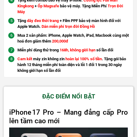
Tặng kèm combo bảo vệ máy iPhone:
Cường lực Full Màn
Kingkong
+
Ốp Magsafe
bảo vệ máy. Tặng Miễn Phí
Trọn Đời
Máy
Tặng
dây đeo thời trang
+ Film PPF bảo vệ màn hình đối với
Apple Watch.
Dán miễn phí trọn đời Đồng Hồ
Mua 2 sản phẩm: iPhone, Apple Watch, iPad, Macbook cùng một
hoá đơn giảm thêm
200,000đ
Miễn phí dùng thử trong
168h, không giới hạn
số lần đổi
Cam kết
máy zin không zin
hoàn lại 100% số tiền
. Tặng gói bảo
hành 12 tháng miễn phí toàn diện và lỗi 1 đổi 1 trong 30 ngày
không giới hạn số lần đổi
ĐẶC ĐIỂM NỔI BẬT
iPhone 17 Pro – Mang đẳng cấp Pro
lên tầm cao mới