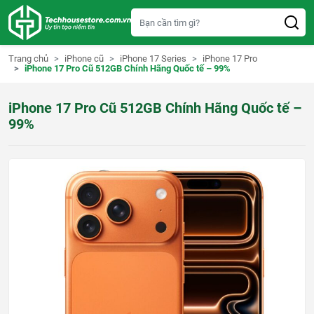
S
k
i
p
t
Trang chủ
iPhone cũ
iPhone 17 Series
iPhone 17 Pro
o
iPhone 17 Pro Cũ 512GB Chính Hãng Quốc tế – 99%
c
o
n
iPhone 17 Pro Cũ 512GB Chính Hãng Quốc tế –
t
e
99%
n
t