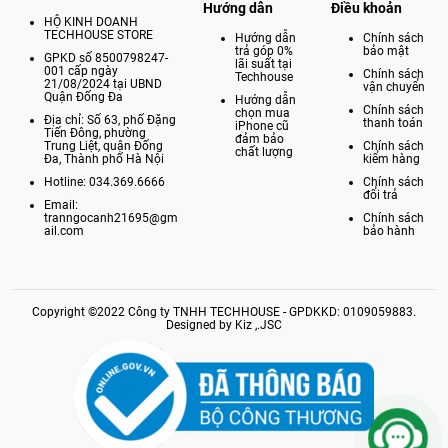
Hướng dẫn
Điều khoản
HỘ KINH DOANH
TECHHOUSE STORE
Hướng dẫn
Chính sách
trả góp 0%
bảo mật
GPKD số 8500798247-
lãi suất tại
001 cấp ngày
Chính sách
Techhouse
21/08/2024 tại UBND
vận chuyển
Quận Đống Đa
Hướng dẫn
Chính sách
chọn mua
Địa chỉ: Số 63, phố Đặng
thanh toán
iPhone cũ
Tiến Đông, phường
đảm bảo
Trung Liệt, quận Đống
Chính sách
chất lượng
Đa, Thành phố Hà Nội
kiểm hàng
Hotline: 034.369.6666
Chính sách
đổi trả
Email:
tranngocanh21695@gm
Chính sách
ail.com
bảo hành
Copyright ©2022 Công ty TNHH TECHHOUSE - GPDKKD: 0109059883.
Designed by Kiz ,.JSC