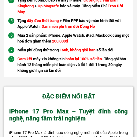
Tặng kèm combo bảo vệ máy iPhone:
Cường lực Full Màn
Kingkong
+
Ốp Magsafe
bảo vệ máy. Tặng Miễn Phí
Trọn Đời
Máy
Tặng
dây đeo thời trang
+ Film PPF bảo vệ màn hình đối với
Apple Watch.
Dán miễn phí trọn đời Đồng Hồ
Mua 2 sản phẩm: iPhone, Apple Watch, iPad, Macbook cùng một
hoá đơn giảm thêm
200,000đ
Miễn phí dùng thử trong
168h, không giới hạn
số lần đổi
Cam kết
máy zin không zin
hoàn lại 100% số tiền
. Tặng gói bảo
hành 12 tháng miễn phí toàn diện và lỗi 1 đổi 1 trong 30 ngày
không giới hạn số lần đổi
ĐẶC ĐIỂM NỔI BẬT
iPhone 17 Pro Max – Tuyệt đỉnh công
nghệ, nâng tầm trải nghiệm
iPhone 17 Pro Max là đỉnh cao công nghệ mới nhất của Apple trong