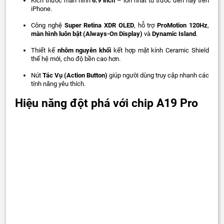
Kích thước màn hình
6.9 inch
– lớn nhất từ trước đến nay trên
iPhone.
Công nghệ
Super Retina XDR OLED
, hỗ trợ
ProMotion 120Hz
,
màn hình luôn bật (Always-On Display)
và
Dynamic Island
.
Thiết kế
nhôm nguyên khối
kết hợp mặt kính Ceramic Shield
thế hệ mới, cho độ bền cao hơn.
Nút
Tác Vụ (Action Button)
giúp người dùng truy cập nhanh các
tính năng yêu thích.
Hiệu năng đột phá với chip A19 Pro