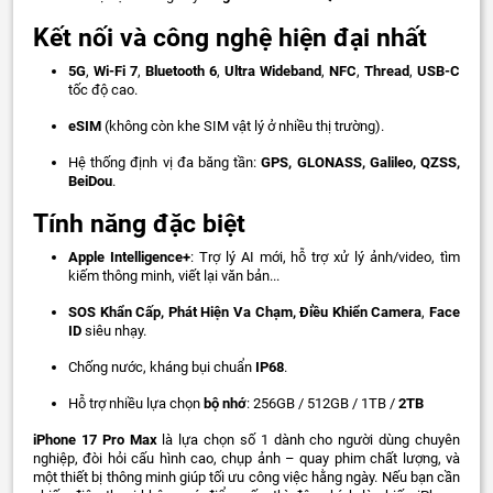
Kết nối và công nghệ hiện đại nhất
5G
,
Wi-Fi 7
,
Bluetooth 6
,
Ultra Wideband
,
NFC
,
Thread
,
USB-C
tốc độ cao.
eSIM
(không còn khe SIM vật lý ở nhiều thị trường).
Hệ thống định vị đa băng tần:
GPS, GLONASS, Galileo, QZSS,
BeiDou
.
Tính năng đặc biệt
Apple Intelligence+
: Trợ lý AI mới, hỗ trợ xử lý ảnh/video, tìm
kiếm thông minh, viết lại văn bản...
SOS Khẩn Cấp, Phát Hiện Va Chạm, Điều Khiển Camera
,
Face
ID
siêu nhạy.
Chống nước, kháng bụi chuẩn
IP68
.
Hỗ trợ nhiều lựa chọn
bộ nhớ
: 256GB / 512GB / 1TB /
2TB
iPhone 17 Pro Max
là lựa chọn số 1 dành cho người dùng chuyên
nghiệp, đòi hỏi cấu hình cao, chụp ảnh – quay phim chất lượng, và
một thiết bị thông minh giúp tối ưu công việc hằng ngày. Nếu bạn cần