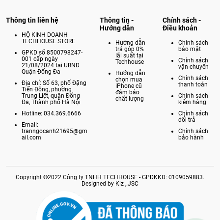
Thông tin liên hệ
Thông tin -
Chính sách -
Hướng dẫn
Điều khoản
HỘ KINH DOANH
TECHHOUSE STORE
Hướng dẫn
Chính sách
trả góp 0%
bảo mật
GPKD số 8500798247-
lãi suất tại
001 cấp ngày
Chính sách
Techhouse
21/08/2024 tại UBND
vận chuyển
Quận Đống Đa
Hướng dẫn
Chính sách
chọn mua
Địa chỉ: Số 63, phố Đặng
thanh toán
iPhone cũ
Tiến Đông, phường
đảm bảo
Trung Liệt, quận Đống
Chính sách
chất lượng
Đa, Thành phố Hà Nội
kiểm hàng
Hotline: 034.369.6666
Chính sách
đổi trả
Email:
tranngocanh21695@gm
Chính sách
ail.com
bảo hành
Copyright ©2022 Công ty TNHH TECHHOUSE - GPDKKD: 0109059883.
Designed by Kiz ,.JSC