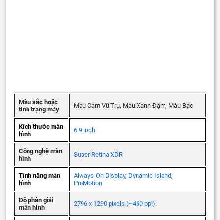
Màu sắc hoặc
Màu Cam Vũ Trụ, Màu Xanh Đậm, Màu Bạc
tình trạng máy
Kích thước màn
6.9 inch
hình
Công nghệ màn
Super Retina XDR
hình
Tính năng màn
Always-On Display
,
Dynamic Island
,
hình
ProMotion
Độ phân giải
2796 x 1290 pixels (~460 ppi)
màn hình