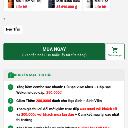
Màu Cam Vũ Trụ
Màu Xanh Đậm
Màu Bạc
G
G
Liên hệ
35.690.000
₫
Liên hệ
i
i
á
á
g
h
ố
i
c
ệ
New Trần
l
n
à
t
:
ạ
4
i
0
l
MUA NGAY
.
à
6
:
(Giao tận nhà COD hoặc lấy tại cửa hàng)
Thêm vào giỏ
9
3
0
5
.
.
0
6
0
9
KHUYẾN MẠI - ƯU ĐÃI
0
0
.
₫
0
Tặng kèm combo sạc nhanh: Củ Sạc 20W Akus – Cáp Sạc
.
0
Wekome cao cấp:
250.000đ
0
Giảm Thêm
200,000đ
dành cho Học Sinh – Sinh Viên
₫
.
Tham gia thu cũ đổi mới giảm trực tiếp
400.000đ với khách cũ
và
200.000d với khách mua lần đầu
– Cam kết mua lại cao nhất
thị trường