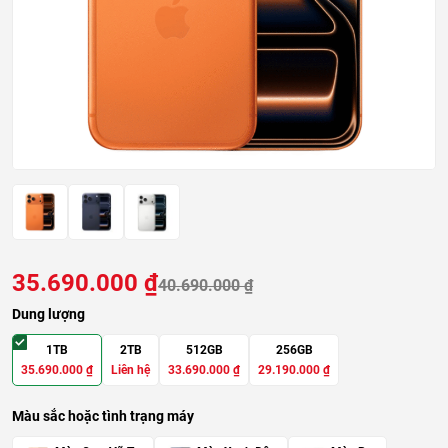
35.690.000
₫
40.690.000
₫
Dung lượng
1TB
2TB
512GB
256GB
35.690.000
₫
Liên hệ
33.690.000
₫
29.190.000
₫
Màu sắc hoặc tình trạng máy