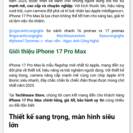
năm 2025, được thiết kế dành cho những người dùng đòi hỏi sự
mạnh mẽ, cao cấp và chuyên nghiệp
. Với kích thước lớn, hiệu năng
vượt trội, cụm camera đột phá và trí tuệ nhân tạo Apple Intelligence+,
iPhone 17 Pro Max là lựa chọn không thể tốt hơn cho sáng tạo, giải trí
và làm việc đa nhiệm.
@ngocanhcongnghe
So sánh nhanh 16 promax vs 17 promax
#ngocanhcongnghe
#techhousestore
#yeucongnghe
#iphone17promax
♬ nhạc nền - Ngọc Anh Công Nghệ
Giới thiệu iPhone 17 Pro Max
iPhone 17 Pro Max là mẫu flagship mới nhất từ Apple, mang đến sự
đột phá về thiết kế, hiệu năng và trải nghiệm người dùng. Với thiết kế
sang trọng, camera nâng cấp mạnh mẽ cùng con chip Apple A19
Bionic siêu nhanh, đây chắc chắn là chiếc điện thoại được mong chờ
nhất năm 2025.
Tại
Techhouse Store
, chúng tôi cam kết mang đến cho khách hàng
iPhone 17 Pro Max chính hãng, giá tốt, bảo hành uy tín
cùng nhiều
ưu đãi đặc biệt.
Thiết kế sang trọng, màn hình siêu
lớn