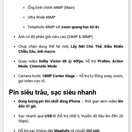
Ống kính chính 48MP (Main)
Ultra Wide 48MP
Telephoto 48MP với
zoom quang học tới 8×
Ảnh có độ phân giải siêu cao (24MP & 48MP)
Chụp chân dung thế hệ mới,
Lấy Nét Chủ Thể
,
Điều Khiển
Chiều Sâu
,
ảnh macro
Quay video
Dolby Vision 4K @ 60fps
, hỗ trợ
ProRes
,
Action
Mode
,
Cinematic Mode
Camera trước
18MP Center Stage
– hỗ trợ tự động xoay, zoom,
gọi video cực rõ.
Pin siêu trâu, sạc siêu nhanh
Dung lượng pin lớn nhất dòng iPhone
– thời gian xem video
lên
đến 37 giờ
.
Sạc nhanh qua
USB-C
(hỗ trợ USB 3, truyền dữ liệu lên đến 20
Gbps).
Hỗ trợ sạc không dây
MagSafe
và chuẩn
Qi2 mới
.