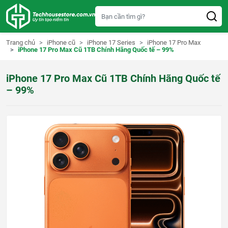
S
k
i
p
t
Trang chủ
iPhone cũ
iPhone 17 Series
iPhone 17 Pro Max
o
iPhone 17 Pro Max Cũ 1TB Chính Hãng Quốc tế – 99%
c
o
n
iPhone 17 Pro Max Cũ 1TB Chính Hãng Quốc tế
t
e
– 99%
n
t