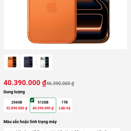
40.390.000
₫
46.390.000
₫
Dung lượng
256GB
512GB
1TB
32.890.000
₫
40.390.000
₫
Liên hệ
Màu sắc hoặc tình trạng máy