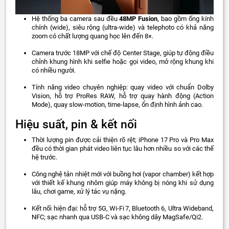
Hệ thống ba camera sau đều
48MP Fusion
, bao gồm ống kính
chính (wide), siêu rộng (ultra‑wide) và telephoto có khả năng
zoom có chất lượng quang học lên đến 8×.
Camera trước 18MP với chế độ Center Stage, giúp tự động điều
chỉnh khung hình khi selfie hoặc gọi video, mở rộng khung khi
có nhiều người.
Tính năng video chuyên nghiệp: quay video với chuẩn Dolby
Vision, hỗ trợ ProRes RAW, hỗ trợ quay hành động (Action
Mode), quay slow‑motion, time‑lapse, ổn định hình ảnh cao.
Hiệu suất, pin & kết nối
Thời lượng pin được cải thiện rõ rệt; iPhone 17 Pro và Pro Max
đều có thời gian phát video liên tục lâu hơn nhiều so với các thế
hệ trước.
Công nghệ tản nhiệt mới với buồng hơi (vapor chamber) kết hợp
với thiết kế khung nhôm giúp máy không bị nóng khi sử dụng
lâu, chơi game, xử lý tác vụ nặng.
Kết nối hiện đại: hỗ trợ 5G, Wi-Fi 7, Bluetooth 6, Ultra Wideband,
NFC; sạc nhanh qua USB‑C và sạc không dây MagSafe/Qi2.