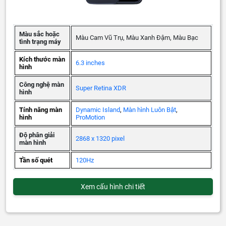
Màu sắc hoặc
Màu Cam Vũ Trụ, Màu Xanh Đậm, Màu Bạc
tình trạng máy
Kích thước màn
6.3 inches
hình
Công nghệ màn
Super Retina XDR
hình
Tính năng màn
Dynamic Island
,
Màn hình Luôn Bật
,
hình
ProMotion
Độ phân giải
2868 x 1320 pixel
màn hình
Tần số quét
120Hz
Xem cấu hình chi tiết