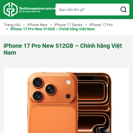
S
k
i
p
t
Trang chủ
iPhone New
iPhone 17 Series
iPhone 17 Pro
o
iPhone 17 Pro New 512GB – Chính hãng Việt Nam
c
o
n
iPhone 17 Pro New 512GB – Chính hãng Việt
t
e
Nam
n
t