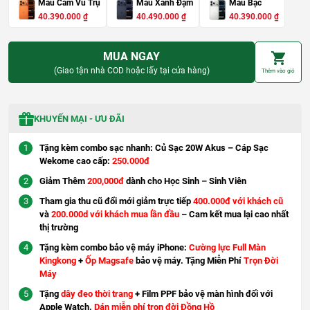
Màu Cam Vũ Trụ
Màu Xanh Đậm
Màu Bạc
G
G
G
G
G
G
40.390.000
₫
40.490.000
₫
40.390.000
₫
i
i
i
i
i
i
á
á
á
á
á
á
g
h
g
h
g
h
MUA NGAY
ố
i
ố
i
ố
i
c
ệ
c
ệ
c
ệ
(Giao tận nhà COD hoặc lấy tại cửa hàng)
Thêm vào giỏ
l
n
l
n
l
n
à
t
à
t
à
t
:
ạ
:
ạ
:
ạ
4
i
4
i
4
i
6
l
6
l
6
l
KHUYẾN MẠI - ƯU ĐÃI
.
à
.
à
.
à
3
:
3
:
3
:
9
4
9
4
9
4
Tặng kèm combo sạc nhanh: Củ Sạc 20W Akus – Cáp Sạc
0
0
0
0
0
0
Wekome cao cấp:
250.000đ
.
.
.
.
.
.
0
3
0
4
0
3
0
Giảm Thêm
9
200,000đ
dành cho Học Sinh – Sinh Viên
0
9
0
9
0
0
0
0
0
0
.
.
.
Tham gia thu cũ đổi mới giảm trực tiếp
400.000đ với khách cũ
₫
0
₫
0
₫
0
và
200.000d với khách mua lần đầu
– Cam kết mua lại cao nhất
.
0
.
0
.
0
thị trường
0
0
0
Tặng kèm combo bảo vệ máy iPhone:
Cường lực Full Màn
₫
₫
₫
.
.
.
Kingkong
+
Ốp Magsafe
bảo vệ máy. Tặng Miễn Phí
Trọn Đời
Máy
Tặng
dây đeo thời trang
+ Film PPF bảo vệ màn hình đối với
Apple Watch.
Dán miễn phí trọn đời Đồng Hồ